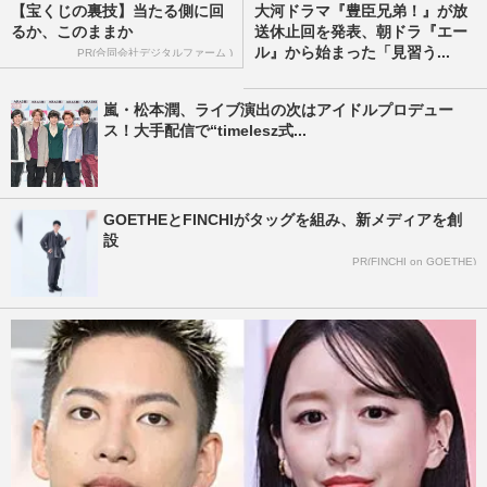
【宝くじの裏技】当たる側に回
大河ドラマ『豊臣兄弟！』が放
るか、このままか
送休止回を発表、朝ドラ『エー
ル』から始まった「見習う...
PR(合同会社デジタルファーム )
嵐・松本潤、ライブ演出の次はアイドルプロデュー
ス！大手配信で“timelesz式...
GOETHEとFINCHIがタッグを組み、新メディアを創
設
PR(FINCHI on GOETHE)