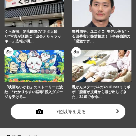
くら寿司、閉店間際の“ネタ大盛
野村周平、ユニクロ“モデル美女”・
り”写真が話題に「出会えたらラッ
石田夢実と熱愛報道！下半身強調の
キー」広報が明…
「過激すぎ…
『映画ちいかわ』のストーリーに波
乳がんステージ4のYouTuberミミポ
紋！“わかりやすい猛毒”投入ダメー
ポ「腫瘍が皮膚から飛び出してき
ジを受ける…
た」34歳で余命…
7位以降を見る