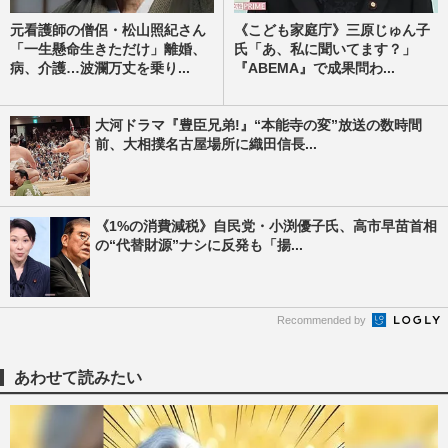
元看護師の僧侶・松山照紀さん
《こども家庭庁》️三原じゅん子
「一生懸命生きただけ」離婚、
氏「あ、私に聞いてます？」
病、介護…波瀾万丈を乗り...
『ABEMA』で成果問わ...
大河ドラマ『豊臣兄弟!』“本能寺の変”放送の数時間
前、大相撲名古屋場所に織田信長...
《1%の消費減税》自民党・小渕優子氏、高市早苗首相
の“代替財源”ナシに反発も「揚...
Recommended by
あわせて読みたい