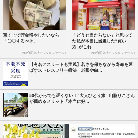
宝くじで貯金増やしたいなら
「どうせ当たらない」と思って
「〇〇するべき」
た私が本当に当選した“買い
方”がこれ
PR(合同会社デジタルファーム )
PR(合同会社デジタルファーム )
【有名アスリートも実践】若さを保ちながら寿命を延
ばすストレスフリー療法 老眼や白...
50代からでも遅くない！“大人ひとり旅” 山脇りこさん
が薦めるメリット「本当に好...