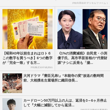
PR(合同会社デジタルファーム )
【昭和43年以前生まれはロト６
《1%の消費減税》自民党・小渕
この数字を買うべき】6つの数字
優子氏、高市早苗首相の“代替財
が「完全一致」する方...
源”ナシに反発も「揚...
PR(株式会社MURA)
大河ドラマ『豊臣兄弟!』“本能寺の変”放送の数時間
前、大相撲名古屋場所に織田信長...
カードローン50万円以上の人は、返済を3～6ヶ月停止
して『大幅に減額してから返済...
PR(渋谷法務総合事務所)