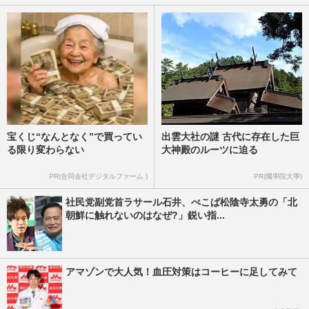
宝くじ“なんとなく”で買ってい
出雲大社の謎 古代に存在した巨
る限り変わらない
大神殿のルーツに迫る
PR(合同会社デジタルファーム )
PR(國學院大學)
社民党副党首ラサール石井、ぺこぱ松陰寺太勇の「北
朝鮮に触れないのはなぜ?」鋭い指...
アマゾンで大人気！血圧対策はコーヒーに足してみて