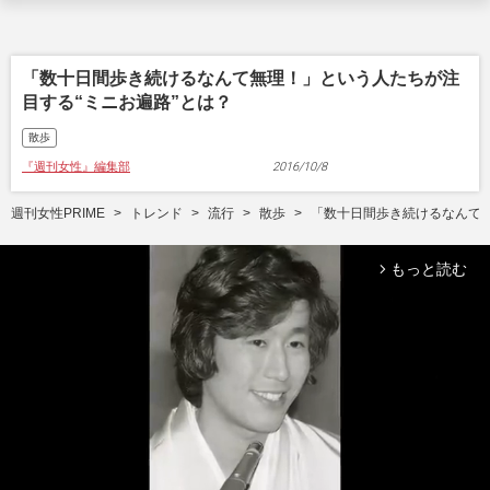
「数十日間歩き続けるなんて無理！」という人たちが注
目する“ミニお遍路”とは？
散歩
『週刊女性』編集部
2016/10/8
週刊女性PRIME
トレンド
流行
散歩
「数十日間歩き続けるなんて無
もっと読む
arrow_forward_ios