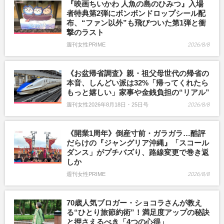
『映画ちいかわ 人魚の島のひみつ』入場
者特典第2弾にボンボンドロップシール配
布、“ファン以外”も飛びついた第1弾と衝
撃のラスト
週刊女性PRIME
2026/8/8
《お盆帰省調査》親・祖父母世代の帰省の
本音、しんどい派は32%「帰ってくれたら
もっと嬉しい」家事や金銭負担の“リアル”
週刊女性2026年8月18日・25日号
2026/8/8
《開業1周年》倒産寸前・ガラガラ…酷評
だらけの『ジャングリア沖縄』「スコール
ダンス」がプチバズり、路線変更で巻き返
しか
週刊女性PRIME
2026/8/8
70歳人気ブロガー・ショコラさんが教え
る“ひとり旅節約術”！満足度アップの秘訣
と押さえるべき「4つの心得」