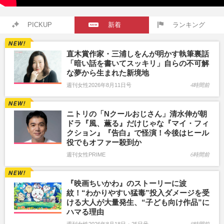
PICKUP
新着
ランキング
直木賞作家・三浦しをんが明かす執筆裏話
「暗い話を書いてスッキリ」自らの不可解
な夢から生まれた新境地
週刊女性2026年8月11日号
4時間前
ニトリの「Nクールおじさん」清水伸が朝
ドラ『風、薫る』だけじゃな『マイ・フィ
クション』『告白』で怪演！今後はヒール
役でもオファー殺到か
週刊女性PRIME
6時間前
『映画ちいかわ』のストーリーに波
紋！“わかりやすい猛毒”投入ダメージを受
ける大人が大量発生、“子ども向け作品”に
ハマる理由