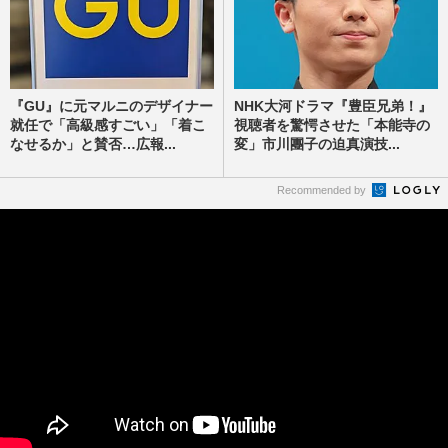
『GU』に元マルニのデザイナー
NHK大河ドラマ『豊臣兄弟！』
就任で「高級感すごい」「着こ
視聴者を驚愕させた「本能寺の
なせるか」と賛否…広報...
変」市川團子の迫真演技...
Recommended by