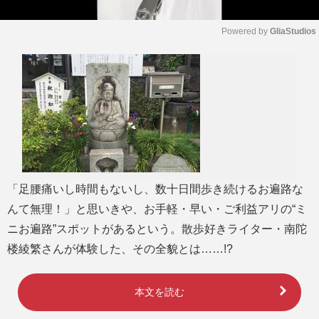
Powered by 
GliaStudios
M
u
t
e
「足腰痛いし時間もないし、数十日間歩き続けるお遍路な
んて無理！」と思いきや、お手軽・早い・ご利益アリの“ミ
ニお遍路”スポットがあるという。散歩好きライター・南陀
楼綾繁さんが体験した、その全貌とは……!?
本文を読む