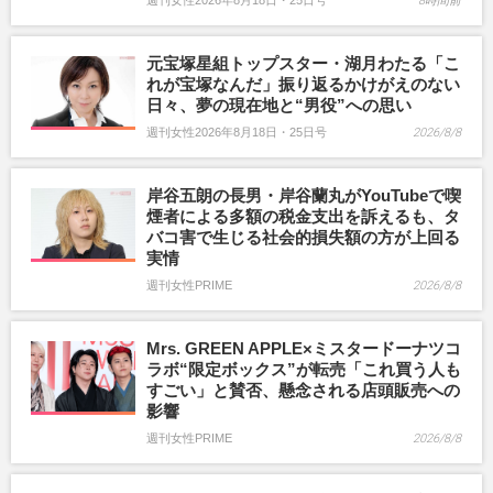
週刊女性2026年8月18日・25日号
8時間前
元宝塚星組トップスター・湖月わたる「こ
れが宝塚なんだ」振り返るかけがえのない
日々、夢の現在地と“男役”への思い
週刊女性2026年8月18日・25日号
2026/8/8
岸谷五朗の長男・岸谷蘭丸がYouTubeで喫
煙者による多額の税金支出を訴えるも、タ
バコ害で生じる社会的損失額の方が上回る
実情
週刊女性PRIME
2026/8/8
Mrs. GREEN APPLE×ミスタードーナツコ
ラボ“限定ボックス”が転売「これ買う人も
すごい」と賛否、懸念される店頭販売への
影響
週刊女性PRIME
2026/8/8