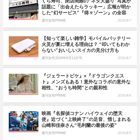
くら寿司、閉店間際の“ネタ大盛り”写真が
話題に「出会えたらラッキー」広報が明か
した“幻サービス”『得々ゾーン』の全容
週刊女性PRIME
2026/8/7
【知って楽しい雑学】モバイルバッテリー
火災が夏に増える理由は？ “叩いてもわか
らない”おいしいスイカの見分け方も
週刊女性2026年8月11日号
2026/8/7
『ジェラートピケ』×『ドラゴンクエス
ト』メンズもある！意外なコラボの意外な
相性、“おうち時間”との親和性
週刊女性PRIME
2026/8/6
映画『名探偵コナン ハイウェイの堕天
使』近づく“上映終了”の足音、惜しまれる
山崎和佳奈さん“毛利蘭の最後の姿”
週刊女性PRIME
2026/8/5