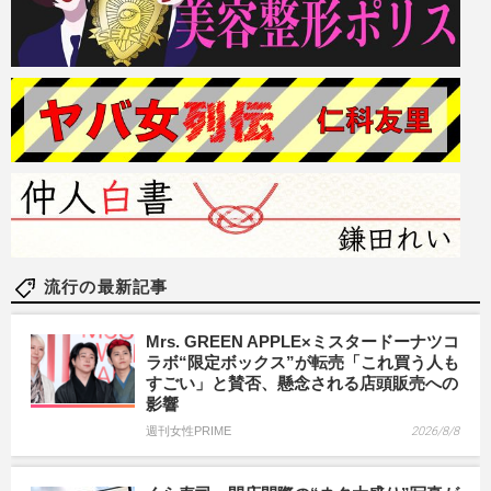
流行の最新記事
Mrs. GREEN APPLE×ミスタードーナツコ
ラボ“限定ボックス”が転売「これ買う人も
すごい」と賛否、懸念される店頭販売への
影響
週刊女性PRIME
2026/8/8