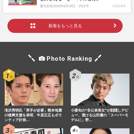
週刊女性2026年8月18日・25日号
2026/8/8
新着をもっと見る
Photo Ranking
滝沢秀明氏「男手が必要」熊本地震
小栗旬の“非公表長女”が顔隠しデビ
の復興支援を表明、中居正広もボラ
ュー、透ける山田優の「スーパーモ
ンティア計画…
デルに」野…