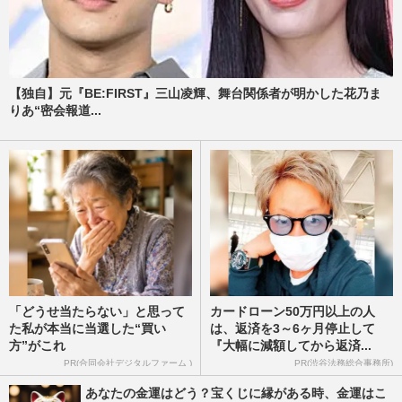
【独自】元『BE:FIRST』三山凌輝、舞台関係者が明かした花乃ま
りあ“密会報道...
「どうせ当たらない」と思って
カードローン50万円以上の人
た私が本当に当選した“買い
は、返済を3～6ヶ月停止して
方”がこれ
『大幅に減額してから返済...
PR(合同会社デジタルファーム )
PR(渋谷法務総合事務所)
あなたの金運はどう？宝くじに縁がある時、金運はこ