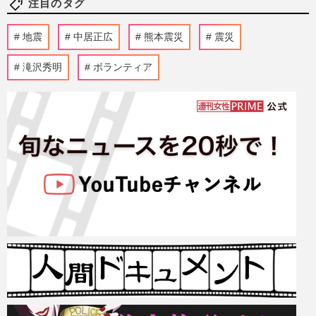
注目のタグ
地震
中居正広
熊本震災
震災
滝沢秀明
ボランティア