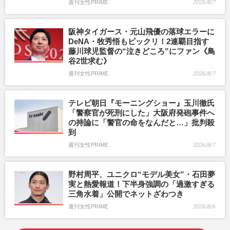
週刊女性PRIME
2026/8/7
阪神タイガース・元山飛優の落球エラーに
DeNA・牧秀悟もビックリ！2連覇目指す
藤川球児監督の“泣きどころ”にファン《鳥
谷2世求む》
週刊女性PRIME
2026/8/7
テレビ朝日『モーニングショー』玉川徹氏
「警察官が死刑にした」大阪府発砲事件へ
の持論に「警官の命をなんだと…」批判殺
到
週刊女性PRIME
2026/8/7
野村周平、ユニクロ“モデル美女”・石田夢
実と熱愛報道！下半身強調の「過激すぎる
三角水着」公開でネットざわつき
週刊女性PRIME
2026/8/6