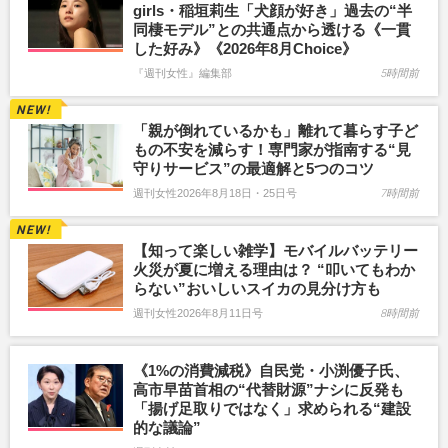
girls・稲垣莉生「犬顔が好き」過去の“半
同棲モデル”との共通点から透ける《一貫
した好み》《2026年8月Choice》
『週刊女性』編集部
5時間前
「親が倒れているかも」離れて暮らす子ど
もの不安を減らす！専門家が指南する“見
守りサービス”の最適解と5つのコツ
週刊女性2026年8月18日・25日号
7時間前
【知って楽しい雑学】モバイルバッテリー
火災が夏に増える理由は？ “叩いてもわか
らない”おいしいスイカの見分け方も
週刊女性2026年8月11日号
8時間前
《1%の消費減税》自民党・小渕優子氏、
高市早苗首相の“代替財源”ナシに反発も
「揚げ足取りではなく」求められる“建設
的な議論”