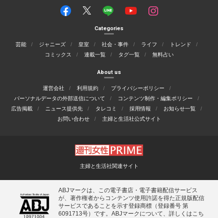
Categories
芸能
ジャニーズ
皇室
社会・事件
ライフ
トレンド
コミックス
連載一覧
タグ一覧
無料占い
About us
運営会社
利用規約
プライバシーポリシー
パーソナルデータの外部送信について
コンテンツ制作・編集ポリシー
広告掲載
ニュース提供先
タレコミ
採用情報
お知らせ一覧
お問い合わせ
主婦と生活社公式サイト
主婦と生活社関連サイト
ABJマークは、この電子書店・電子書籍配信サービス
が、著作権者からコンテンツ使用許諾を得た正規版配信
サービスであることを示す登録商標（登録番号 第
6091713号）です。ABJマークについて、詳しくはこち