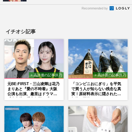
Recommended by
イチオシ記事
⭐ 高評価の記事(8.7)
⭐ 高評価の記事(8.7)
元BE:FIRST・三山凌輝は花乃
「コンビニおにぎり」を平気
まりあと『愛の不時着』大阪
で買う人が知らない残念な真
公演も出演、趣里はドラマ
実！原材料表示に隠された添
『大空港』番宣行脚に「メン
加物の正体
タル強すぎ」の実情