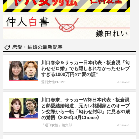
恋愛・結婚の最新記事
川口春奈＆サッカー日本代表・板倉滉「匂
わせゼロ婚」でも隠しきれなかったセレブ
すぎる1000万円の“愛の証”
週刊女性PRIME
2026/8/3
川口春奈、サッカーW杯日本代表・板倉滉
と熱愛結婚報道、元カレ格闘家とのオープ
ン交際から一転「匂わせ封印」に見る31歳
の覚悟《2026年8月Choice》
『週刊女性』編集部
2026/8/3