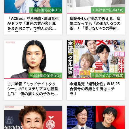
⭐ 高評価の記事(10)
⭐ 高評価の記事(7.8)
『ACEes』浮所飛貴×深田竜生
病院長4人が実名で教える、病
がドラマ『夏色の雲が恋と嵐
気になっても「のまない5つの
をまきおこす』で挑んだ恋人
薬」と「受けない4つの手術」
役、照れながら挑んだキュン
シーン秘話
⭐ 高評価の記事(9.3)
⭐ 高評価の記事(8.3)
古川琴音『ミッドナイトタク
今週発売『週刊女性』8/18,25
シー』の“ミステリアスな眼差
合併号の表紙と中身はコチ
し”に「僕の描く女の子みた
ラ！
い」現代美術家・奈良美智氏
もSNSで“公認”