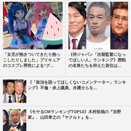
「女児が抱きついてきたり抱っ
《侍ジャパン「次期監督になっ
こしたりしました」プリキュア
てほしい人」ランキング》歴戦
のコスプレ男性による“グ...
の名将たちを抑えた首位は...
《「政治を語ってほしくないコメンテーター」ランキ
ング》不倫・炎上議員、弁護士らを...
《モヤるCMランキングTOP10》木村拓哉の『吉野
家』、山田孝之の『ヤクルト』を...