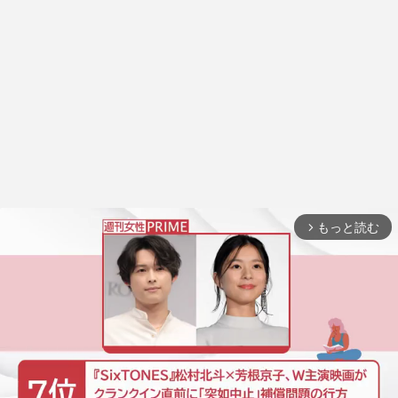
もっと読む
arrow_forward_ios