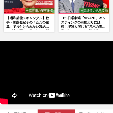
⭐ 高評価の記事(8.5)
⭐ 高評価の記事(9.8)
【昭和芸能スキャンダル】歌
TBS日曜劇場『VIVANT』キャ
手・加藤登紀子の「ただの左
スティングの有能ぶりに脱
翼」で片付けられない凄絶半
帽！堺雅人演じる“乃木の青年
生《東大闘争、獄中結婚、別
期”役は、そっくり説根強い
荘で内ゲバ事件》
Mr.Children桜井和寿のバンド
マン長男・櫻井海音だった