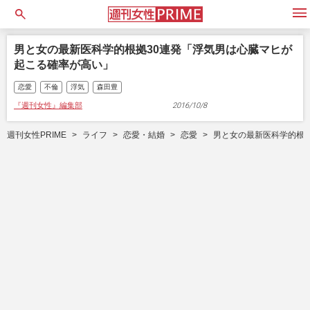
open
男と女の最新医科学的根拠30連発「浮気男は心臓マヒが
起こる確率が高い」
恋愛
不倫
浮気
森田豊
『週刊女性』編集部
2016/10/8
週刊女性PRIME
ライフ
恋愛・結婚
恋愛
男と女の最新医科学的根