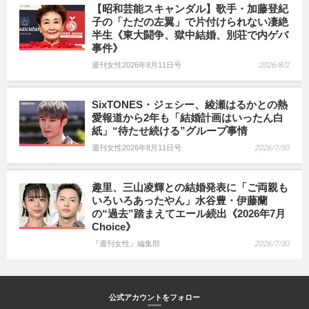
【昭和芸能スキャンダル】歌手・加藤登紀
子の「ただの左翼」で片付けられない凄絶
半生《東大闘争、獄中結婚、別荘で内ゲバ
事件》
週刊女性2026年8月11日号
2026/8/2
SixTONES・ジェシー、綾瀬はるかとの熱
愛報道から2年も「結婚計画はいったん白
紙」“待たせ続ける”グループ事情
週刊女性2026年8月11日号
2026/7/30
趣里、三山凌輝との結婚発表に「ご両親も
いろいろあったやん」水谷豊・伊藤蘭
の“過去”踏まえてエール続出《2026年7月
Choice》
『週刊女性』編集部
2026/7/30
公式アカウントをフォロー