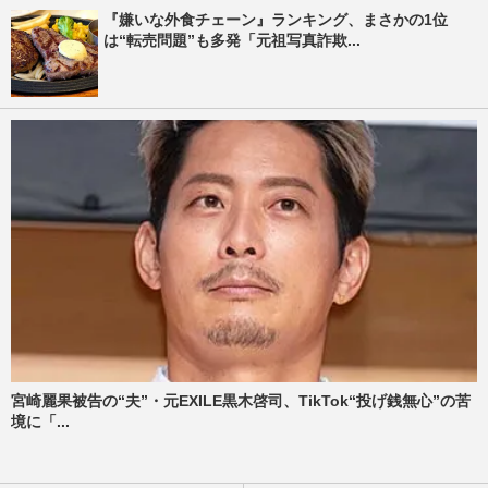
『嫌いな外食チェーン』ランキング、まさかの1位
は“転売問題”も多発「元祖写真詐欺...
宮崎麗果被告の“夫”・元EXILE黒木啓司、TikTok“投げ銭無心”の苦
境に「...