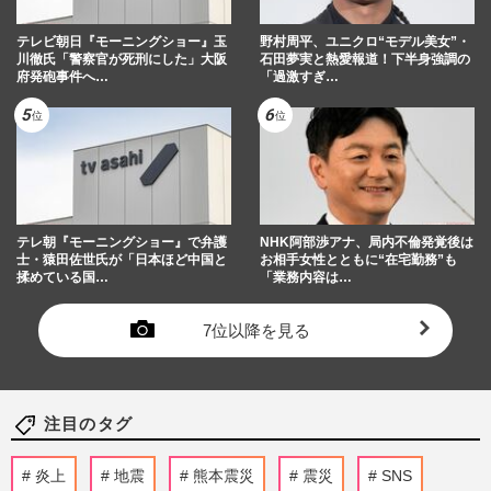
テレビ朝日『モーニングショー』玉
野村周平、ユニクロ“モデル美女”・
川徹氏「警察官が死刑にした」大阪
石田夢実と熱愛報道！下半身強調の
府発砲事件へ…
「過激すぎ…
テレ朝『モーニングショー』で弁護
NHK阿部渉アナ、局内不倫発覚後は
士・猿田佐世氏が「日本ほど中国と
お相手女性とともに“在宅勤務”も
揉めている国…
「業務内容は…
7位以降を見る
注目のタグ
炎上
地震
熊本震災
震災
SNS