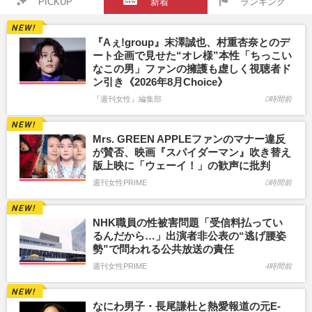
PICKUP
新着
ランキング
『Aぇ!group』末澤誠也、村重杏奈とのデ
ート企画で見せた“オレ様”本性「ちっこい
なこの男」ファンの擁護も虚しく視聴者ド
ン引き《2026年8月Choice》
『週刊女性』編集部
0時間前
Mrs. GREEN APPLEファンのマナー違反
が賛否、映画『スパイダーマン』吹き替え
版上映に「ウェーイ！」の歓声に批判
週刊女性PRIME
0時間前
NHK職員の性被害問題「受信料払ってい
るんだから…」出演者非公表の“逃げ腰姿
勢”で問われる公共放送の責任
週刊女性PRIME
4時間前
なにわ男子・長尾謙杜と熱愛報道の元E-