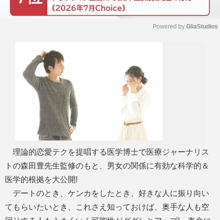
Powered by 
GliaStudios
M
u
t
e
理論的恋愛テクを提唱する医学博士で医療ジャーナリス
トの森田豊先生監修のもと、男女の関係に有効な科学的＆
医学的根拠を大公開!
デートのとき、ケンカをしたとき、好きな人に振り向い
てもらいたいとき、これさえ知っておけば、奥手な人も空