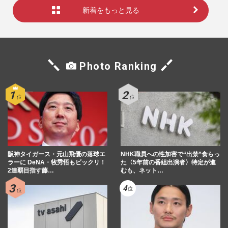
新着をもっと見る
Photo Ranking
阪神タイガース・元山飛優の落球エ
NHK職員への性加害で“出禁”食らっ
ラーに DeNA・牧秀悟もビックリ！
た〈5年前の番組出演者〉特定が進
2連覇目指す藤…
むも、ネット…