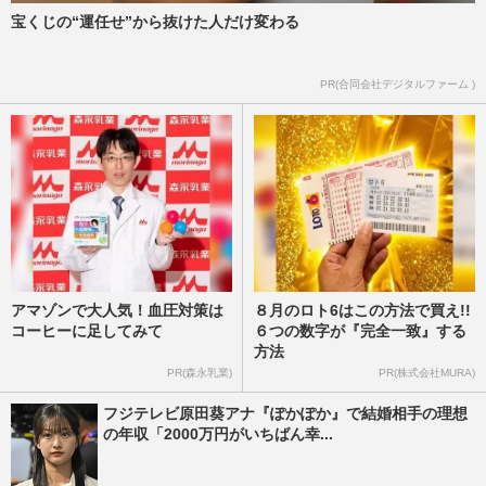
宝くじの“運任せ”から抜けた人だけ変わる
PR(合同会社デジタルファーム )
アマゾンで大人気！血圧対策は
８月のロト6はこの方法で買え!!
コーヒーに足してみて
６つの数字が『完全一致』する
方法
PR(森永乳業)
PR(株式会社MURA)
フジテレビ原田葵アナ『ぽかぽか』で結婚相手の理想
の年収「2000万円がいちばん幸...