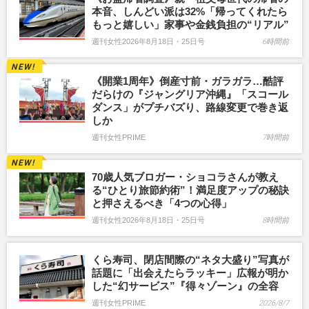
本音、しんどい派は32%「帰ってくれたら
もっと嬉しい」家事や金銭負担の“リアル”
週刊女性2026年8月18日・25日号
6時間前
《開業1周年》倒産寸前・ガラガラ…酷評
だらけの『ジャングリア沖縄』「スコール
ダンス」がプチバズり、路線変更で巻き返
しか
週刊女性PRIME
7時間前
70歳人気ブロガー・ショコラさんが教え
る“ひとり旅節約術”！満足度アップの秘訣
と押さえるべき「4つの心得」
週刊女性2026年8月18日・25日号
8時間前
くら寿司、閉店間際の“ネタ大盛り”写真が
話題に「出会えたらラッキー」広報が明か
した“幻サービス”『得々ゾーン』の全容
週刊女性PRIME
2026/8/7