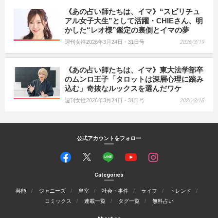
《あの占い師たちは、イマ》“スピリチュ
アル女子大生”として活躍・CHIEさん、明
かした“レオ様”鑑定の裏側とイマの夢
週刊女性2026年3月24日・31日号
2026/3/19
《あの占い師たちは、イマ》東大法学部卒
のムンロ王子「タロットは深層心理に踏み
込む」奇抜なルックスを選んだワケ
週刊女性2026年3月24日・31日号
2026/3/18
公式アカウントをフォロー
Categories
芸能
ジャニーズ
皇室
社会・事件
ライフ
トレンド
コミックス
連載一覧
タグ一覧
無料占い