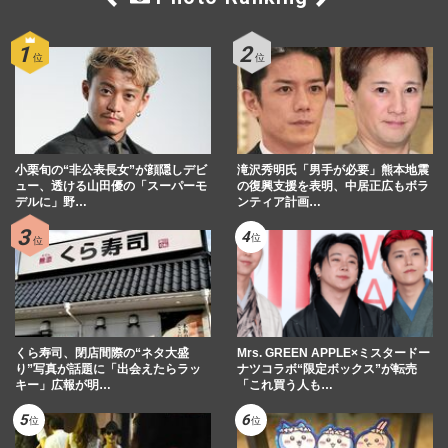
小栗旬の“非公表長女”が顔隠しデビ
滝沢秀明氏「男手が必要」熊本地震
ュー、透ける山田優の「スーパーモ
の復興支援を表明、中居正広もボラ
デルに」野…
ンティア計画…
くら寿司、閉店間際の“ネタ大盛
Mrs. GREEN APPLE×ミスタードー
り”写真が話題に「出会えたらラッ
ナツコラボ“限定ボックス”が転売
キー」広報が明…
「これ買う人も…