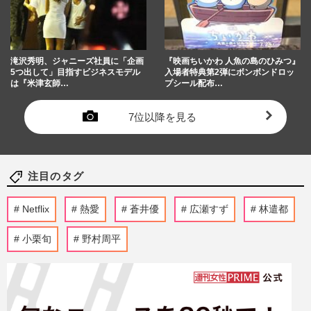
滝沢秀明、ジャニーズ社員に「企画
『映画ちいかわ 人魚の島のひみつ』
5つ出して」目指すビジネスモデル
入場者特典第2弾にボンボンドロッ
は『米津玄師…
プシール配布…
7位以降を見る
注目のタグ
Netflix
熱愛
蒼井優
広瀬すず
林遣都
小栗旬
野村周平