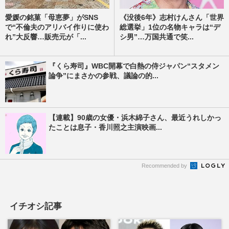
愛媛の銘菓「母恵夢」がSNS
《没後6年》志村けんさん「世界
で“不倫夫のアリバイ作りに使わ
総選挙」1位の名物キャラは“デ
れ”大反響…販売元が「...
シ男”…万国共通で笑...
『くら寿司』WBC開幕で白熱の侍ジャパン“スタメン
論争”にまさかの参戦、議論の的...
【連載】90歳の女優・浜木綿子さん、最近うれしかっ
たことは息子・香川照之主演映画...
Recommended by
イチオシ記事