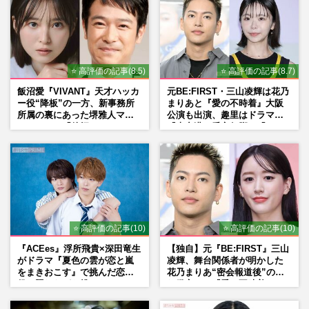
⭐ 高評価の記事(8.5)
⭐ 高評価の記事(8.7)
飯沼愛『VIVANT』天才ハッカ
元BE:FIRST・三山凌輝は花乃
ー役“降板”の一方、新事務所
まりあと『愛の不時着』大阪
所属の裏にあった堺雅人マネ
公演も出演、趣里はドラマ
ージャーの「後押し」
『大空港』番宣行脚に「メン
タル強すぎ」の実情
⭐ 高評価の記事(10)
⭐ 高評価の記事(10)
『ACEes』浮所飛貴×深田竜生
【独自】元『BE:FIRST』三山
がドラマ『夏色の雲が恋と嵐
凌輝、舞台関係者が明かした
をまきおこす』で挑んだ恋人
花乃まりあ“密会報道後”の呆
役、照れながら挑んだキュン
れ発言と、『愛の不時着』の
シーン秘話
劇場が答えた共演舞台の行方