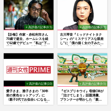
⭐ 高評価の記事(8.5)
⭐ 高評価の記事(9.7)
【訃報】作家・赤松利市さん
古川琴音『ミッドナイトタク
70歳で逝去、ホームレスを経
シー』の“ミステリアスな眼差
て62歳でデビュー「私は“下級
し”に「僕の描く女の子みた
国民”。死ぬまで差別と貧困を
い」現代美術家・奈良美智氏
書き続けます」壮絶人生
もSNSで“公認”
⭐ 高評価の記事(10)
⭐ 高評価の記事(9.5)
愛子さま、雅子さまの「30年
『ゼスプリキウイ』母猫CMが
前の黄色セットアップ」に
「泣けてしまう」話題沸騰、
〈親子2代でお似合いになる〉
プランナーが明かした「親に
の声、ご成婚時のドレスも手
連絡したくなる」制作秘話
がけた森英恵さんとの絆