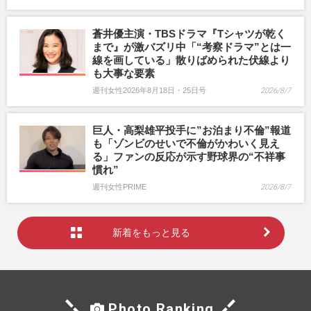
蒼井優主演・TBSドラマ『Tシャツが乾く
まで』が激バズリ中「“考察ドラマ”とは一
線を画している」散りばめられた伏線より
も大事な要素
週刊女性2026年8月18日・25日号
2026/8/7
巨人・高梨雄平投手に”お泊まり不倫”報道
も「ゾンビのせいで不倫がかわいく見え
る」ファンの反応が示す野球界の“不祥事
慣れ”
週刊女性PRIME
2026/8/7
新着をもっと見る
Photo Ranking