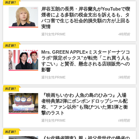
岸谷五朗の長男・岸谷蘭丸がYouTubeで喫
煙者による多額の税金支出を訴えるも、タ
バコ害で生じる社会的損失額の方が上回る
実情
週刊女性PRIME
4時間前
Mrs. GREEN APPLE×ミスタードーナツコ
ラボ“限定ボックス”が転売「これ買う人も
すごい」と賛否、懸念される店頭販売への
影響
週刊女性PRIME
5時間前
『映画ちいかわ 人魚の島のひみつ』入場
者特典第2弾にボンボンドロップシール配
布、“ファン以外”も飛びついた第1弾と衝
撃のラスト
週刊女性PRIME
6時間前
《お盆帰省調査》親・祖父母世代の帰省の