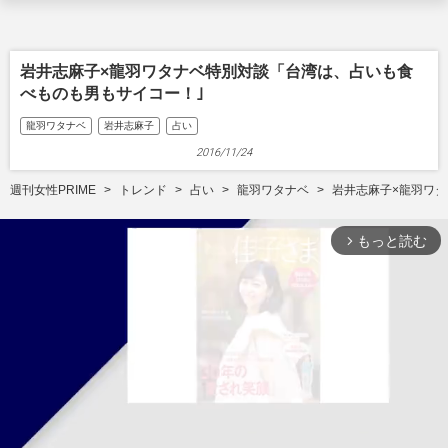
岩井志麻子×龍羽ワタナベ特別対談「台湾は、占いも食
べものも男もサイコー！｣
龍羽ワタナベ
岩井志麻子
占い
2016/11/24
週刊女性PRIME
トレンド
占い
龍羽ワタナベ
岩井志麻子×龍羽ワ
もっと読む
arrow_forward_ios