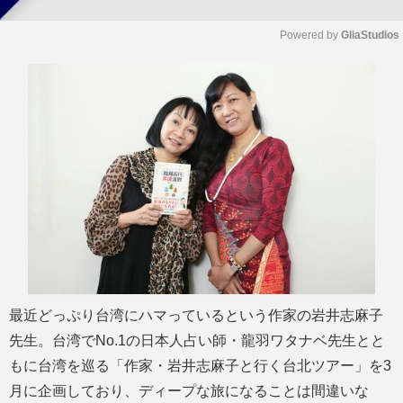
Powered by 
GliaStudios
M
u
t
e
最近どっぷり台湾にハマっているという作家の岩井志麻子
先生。台湾でNo.1の日本人占い師・龍羽ワタナベ先生とと
もに台湾を巡る「作家・岩井志麻子と行く台北ツアー」を3
月に企画しており、ディープな旅になることは間違いな