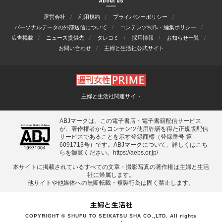
About us
運営会社
利用規約
プライバシーポリシー
パーソナルデータの外部送信について
コンテンツ制作・編集ポリシー
広告掲載
ニュース提供先
タレコミ
採用情報
お知らせ一覧
お問い合わせ
主婦と生活社公式サイト
主婦と生活社関連サイト
ABJマークは、この電子書店・電子書籍配信サービス
が、著作権者からコンテンツ使用許諾を得た正規版配信
サービスであることを示す登録商標（登録番号 第
6091713号）です。ABJマークについて、詳しくはこち
らを御覧ください。
https://aebs.or.jp/
本サイトに掲載されているすべての⽂章・撮影写真の著作権は主婦と⽣活
社に帰属します。
他サイトや他媒体への無断転載・複製⾏為は固く禁⽌します。
COPYRIGHT © SHUFU TO SEIKATSU SHA CO.,LTD. All rights