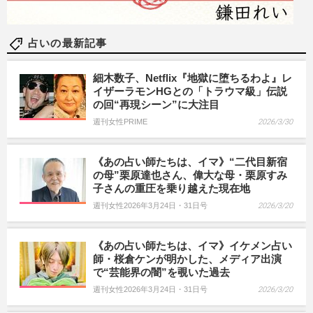
占いの最新記事
細木数子、Netflix『地獄に堕ちるわよ』レ
イザーラモンHGとの「トラウマ級」伝説
の回“再現シーン”に大注目
週刊女性PRIME
2026/3/30
《あの占い師たちは、イマ》“二代目新宿
の母”栗原達也さん、偉大な母・栗原すみ
子さんの重圧を乗り越えた現在地
週刊女性2026年3月24日・31日号
2026/3/20
《あの占い師たちは、イマ》イケメン占い
師・桜倉ケンが明かした、メディア出演
で“芸能界の闇”を覗いた過去
週刊女性2026年3月24日・31日号
2026/3/20