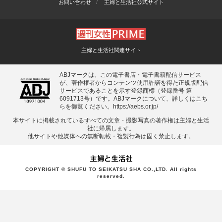
お問い合わせ
主婦と生活社公式サイト
主婦と生活社関連サイト
ABJマークは、この電子書店・電子書籍配信サービス
が、著作権者からコンテンツ使用許諾を得た正規版配信
サービスであることを示す登録商標（登録番号 第
6091713号）です。ABJマークについて、詳しくはこち
らを御覧ください。
https://aebs.or.jp/
本サイトに掲載されているすべての⽂章・撮影写真の著作権は主婦と⽣活
社に帰属します。
他サイトや他媒体への無断転載・複製⾏為は固く禁⽌します。
COPYRIGHT © SHUFU TO SEIKATSU SHA CO.,LTD. All rights
reserved.