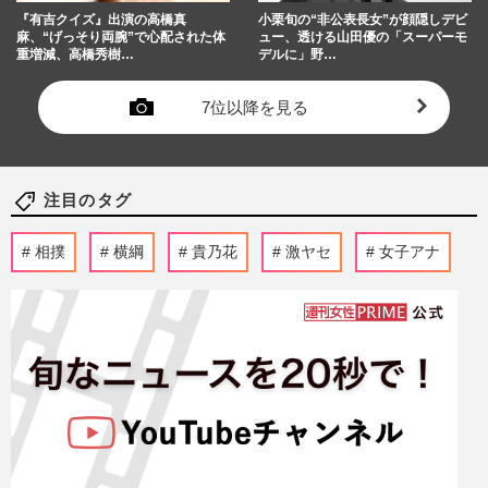
『有吉クイズ』出演の高橋真
小栗旬の“非公表長女”が顔隠しデビ
麻、“げっそり両腕”で心配された体
ュー、透ける山田優の「スーパーモ
重増減、高橋秀樹…
デルに」野…
7位以降を見る
注目のタグ
相撲
横綱
貴乃花
激ヤセ
女子アナ