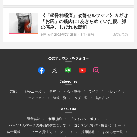
《「坐骨神経痛」改善セルフケア》カギは
「お尻」の筋肉に! あきらめていた腰、脚
の痛み、しびれも緩和
週刊女性2026年7月28日・8月4日号
2026/7/26
公式アカウントをフォロー
Categories
芸能
ジャニーズ
皇室
社会・事件
ライフ
トレンド
コミックス
連載一覧
タグ一覧
無料占い
About us
運営会社
利用規約
プライバシーポリシー
パーソナルデータの外部送信について
コンテンツ制作・編集ポリシー
広告掲載
ニュース提供先
タレコミ
採用情報
お知らせ一覧