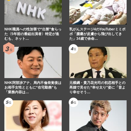
NHK職員への性加害で“出禁”食らっ
乳がんステージ4のYouTuberミミポ
た〈5年前の番組出演者〉特定が進
ポ「腫瘍が皮膚から飛び出してき
むも、ネット…
た」34歳で余命…
NHK阿部渉アナ、局内不倫発覚後は
元横綱・貴乃花光司の初恋相手との
お相手女性とともに“在宅勤務”も
再婚で見せた“幸せ太り”姿に「昔よ
「業務内容は…
り幸せそう…