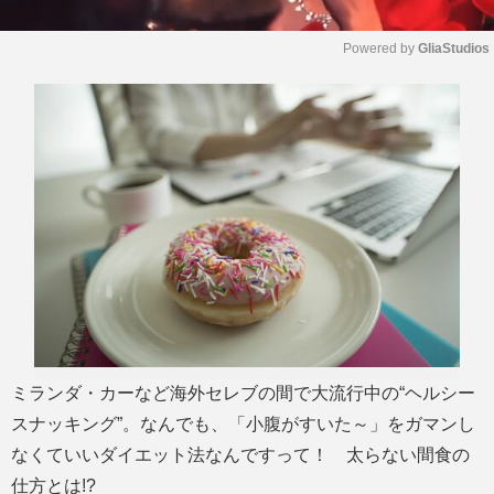
Powered by 
GliaStudios
M
u
t
e
ミランダ・カーなど海外セレブの間で大流行中の“ヘルシー
スナッキング”。なんでも、「小腹がすいた～」をガマンし
なくていいダイエット法なんですって！ 太らない間食の
仕方とは!?