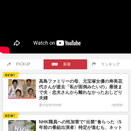
PICKUP
新着
ランキング
高島ファミリーの母、元宝塚女優の寿美花
代さんが逝去「私が面倒みたいの」最後ま
で夫・忠夫さんから離れなかったおしどり
夫婦
週刊女性PRIME
0時間前
NHK職員への性加害で“出禁”食らった〈5
年前の番組出演者〉特定が進むも、ネット