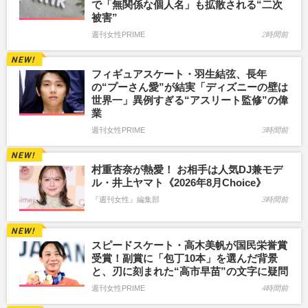
で「無関係な個人名」も拡散される“二次
被害”
週刊女性PRIME
2時間前
フィギュアスケート・羽生結弦、長年
の“プーさん愛”が結実「ディズニーの壁は
世界一」異例すぎる“アスリート監修”の偉
業
週刊女性PRIME
3時間前
村重杏奈が熱愛！ お相手は人気DJ兼モデ
ル・井上ヤマト《2026年8月Choice》
『週刊女性』編集部
3時間前
スピードスケート・高木美帆が国民栄誉賞
受賞！副賞に「包丁10本」を選んだ背景
と、刃に刻まれた“高市早苗”の文字に疑問
週刊女性PRIME
4時間前