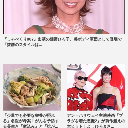
『しゃべくり007』出演の畑野ひろ子、美ボディ軍団として登場で
「抜群のスタイルは...
「少量でも必要な栄養が摂れ
アン・ハサウェイ主演映画『プ
る」名医が考案！がんを予防す
ラダを着た悪魔2』が前作超えの
る長生き『煮込み』と『抗が...
大ヒット！よしひろまさ...