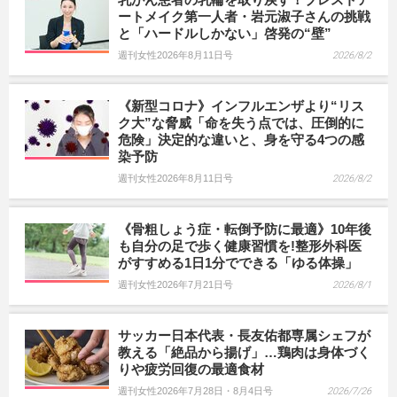
ートメイク第一人者・岩元淑子さんの挑戦
と「ハードルしかない」啓発の“壁”
週刊女性2026年8月11日号
2026/8/2
《新型コロナ》インフルエンザより“リス
ク大”な脅威「命を失う点では、圧倒的に
危険」決定的な違いと、身を守る4つの感
染予防
週刊女性2026年8月11日号
2026/8/2
《骨粗しょう症・転倒予防に最適》10年後
も自分の足で歩く健康習慣を!整形外科医
がすすめる1日1分でできる「ゆる体操」
週刊女性2026年7月21日号
2026/8/1
サッカー日本代表・長友佑都専属シェフが
教える「絶品から揚げ」…鶏肉は身体づく
りや疲労回復の最適食材
週刊女性2026年7月28日・8月4日号
2026/7/26