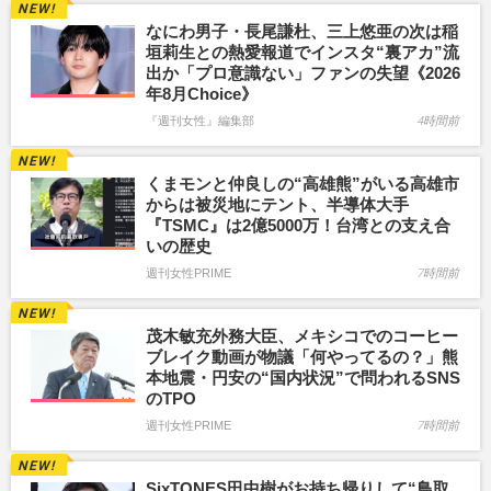
なにわ男子・長尾謙杜、三上悠亜の次は稲
垣莉生との熱愛報道でインスタ“裏アカ”流
出か「プロ意識ない」ファンの失望《2026
年8月Choice》
『週刊女性』編集部
4時間前
くまモンと仲良しの“高雄熊”がいる高雄市
からは被災地にテント、半導体大手
『TSMC』は2億5000万！台湾との支え合
いの歴史
週刊女性PRIME
7時間前
茂木敏充外務大臣、メキシコでのコーヒー
ブレイク動画が物議「何やってるの？」熊
本地震・円安の“国内状況”で問われるSNS
のTPO
週刊女性PRIME
7時間前
SixTONES田中樹がお持ち帰りして“鳥取