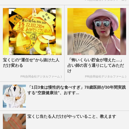
宝くじの“運任せ”から抜けた人
「怖いくらい貯金が増えた…」
だけ変わる
占い師の言う通りにしてみただ
け
PR(合同会社デジタルファーム )
PR(合同会社デジタルファーム )
「1日3食は慢性的な食べすぎ」78歳医師が30年間実践
する“空腹健康法”、おすす...
宝くじ当たる人だけがやっていること、教えます