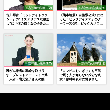
⭐ 高評価の記事(9.2)
⭐ 高評価の記事(7.6)
古川琴音『ミッドナイトタク
《熊本地震》自衛隊公式Xに映
シー』の“ミステリアスな眼差
った「ビックアイデア」のク
し”に「僕の描く女の子みた
ーラー300箱…ビックカメラが
い」現代美術家・奈良美智氏
明かした「被災地に自社在庫
もSNSで“公認”
提供」の真相
⭐ 高評価の記事(7.7)
⭐ 高評価の記事(8.3)
乳がん患者の乳輪を取り戻
「コンビニおにぎり」を平気
す！ブレストアートメイク第
で買う人が知らない残念な真
一人者・岩元淑子さんの挑戦
実！原材料表示に隠された添
と「ハードルしかない」啓発
加物の正体
の“壁”