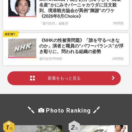
名産”かにみそバーニャカウダに注文殺
到、境港観光協会が異例“陳謝”のワケ
《2026年8月Choice》
『週刊女性』編集部
7時間前
《NHKの性被害問題》「誰を守るべきな
のか」演者と職員の“パワーバランス”が浮
き彫りに、問われる組織の姿勢
週刊女性PRIME
8時間前
新着をもっと見る
Photo Ranking