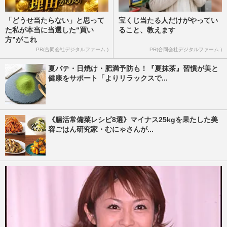
「どうせ当たらない」と思って
宝くじ当たる人だけがやってい
た私が本当に当選した“買い
ること、教えます
方”がこれ
PR(合同会社デジタルファーム )
PR(合同会社デジタルファーム )
夏バテ・日焼け・肥満予防も！『夏抹茶』習慣が美と
健康をサポート「よりリラックスで...
《腸活常備菜レシピ8選》マイナス25kgを果たした美
容ごはん研究家・むにゃさんが...