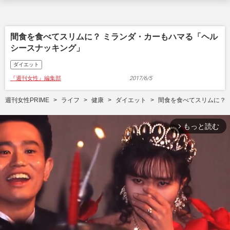
間食を食べてスリムに？ ミランダ・カーもハマる「ヘル
シースナッキング」
ダイエット
『週刊女性』編集部
2017/6/5
週刊女性PRIME
ライフ
健康
ダイエット
間食を食べてスリムに？
もっと読む
arrow_forward_ios