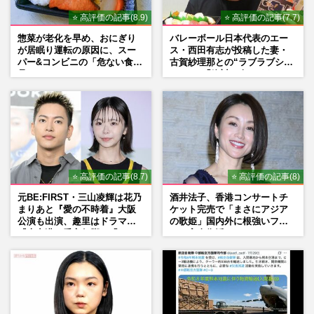
⭐ 高評価の記事(8.9)
⭐ 高評価の記事(7.7)
惣菜が老化を早め、おにぎり
バレーボール日本代表のエー
が居眠り運転の原因に、スー
ス・西田有志が投稿した妻・
パー&コンビニの「危ない食
古賀紗理那との“ラブラブショ
品」
ット”に「絶対に今じゃない」
「空気読んで」ネット上で批
判殺到の理由
⭐ 高評価の記事(8.7)
⭐ 高評価の記事(8)
元BE:FIRST・三山凌輝は花乃
酒井法子、香港コンサートチ
まりあと『愛の不時着』大阪
ケット完売で「まさにアジア
公演も出演、趣里はドラマ
の歌姫」国内外に根強いファ
『大空港』番宣行脚に「メン
ンで完全復活か
タル強すぎ」の実情