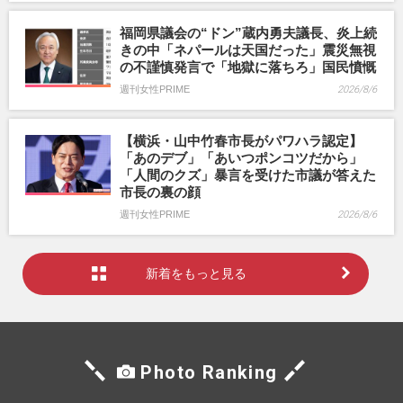
福岡県議会の“ドン”蔵内勇夫議長、炎上続
きの中「ネパールは天国だった」震災無視
の不謹慎発言で「地獄に落ちろ」国民憤慨
週刊女性PRIME
2026/8/6
【横浜・山中竹春市長がパワハラ認定】
「あのデブ」「あいつポンコツだから」
「人間のクズ」暴言を受けた市議が答えた
市長の裏の顔
週刊女性PRIME
2026/8/6
新着をもっと見る
Photo Ranking