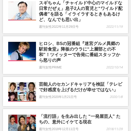
スギちゃん「チャイルド中心のマイルドな
日常だぜぇ」息子2人の育児と“ワイルド配
偶者”を語る「イライラするときもあるけ
ど、なんでも思い出」
週刊女性2022年11月29日号
2022/11/19
ヒロシ、BSの冠番組『迷宮グルメ異郷の
駅前食堂』降板のウラに“上層部との不
和”！ツイッターで告発に番組スタッフか
ら怒りの声
週刊女性PRIME
2022/10/14
芸能人のセカンドキャリアを検証「テレビ
で好感度を上げるだけが幸せではない」
週刊女性2020年1月21日号
2020/1/8
「流行語」を生み出した “一発屋芸人” た
ちの、意外にイケてる現在
週刊女性2018年12月11日号
2018/11/29