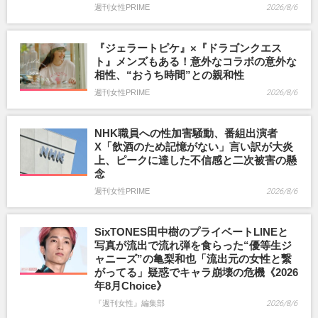
週刊女性PRIME
2026/8/6
『ジェラートピケ』×『ドラゴンクエス
ト』メンズもある！意外なコラボの意外な
相性、“おうち時間”との親和性
週刊女性PRIME
2026/8/6
NHK職員への性加害騒動、番組出演者
X「飲酒のため記憶がない」言い訳が大炎
上、ピークに達した不信感と二次被害の懸
念
週刊女性PRIME
2026/8/6
SixTONES田中樹のプライベートLINEと
写真が流出で流れ弾を食らった“優等生ジ
ャニーズ”の亀梨和也「流出元の女性と繋
がってる」疑惑でキャラ崩壊の危機《2026
年8月Choice》
『週刊女性』編集部
2026/8/6