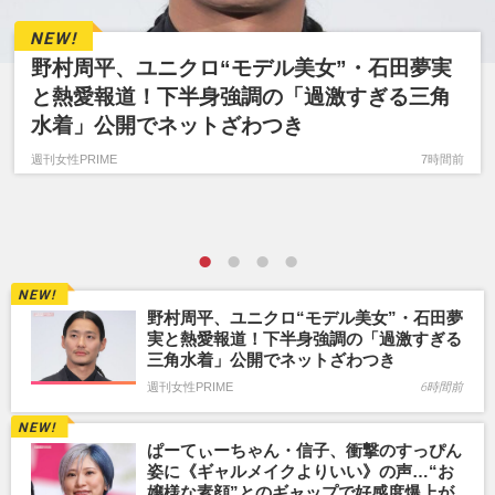
野村周平、ユニクロ“モデル美女”・石田夢実
と熱愛報道！下半身強調の「過激すぎる三角
水着」公開でネットざわつき
週刊女性PRIME
7時間前
野村周平、ユニクロ“モデル美女”・石田夢
実と熱愛報道！下半身強調の「過激すぎる
三角水着」公開でネットざわつき
週刊女性PRIME
6時間前
ぱーてぃーちゃん・信子、衝撃のすっぴん
姿に《ギャルメイクよりいい》の声…“お
嬢様な素顔”とのギャップで好感度爆上が