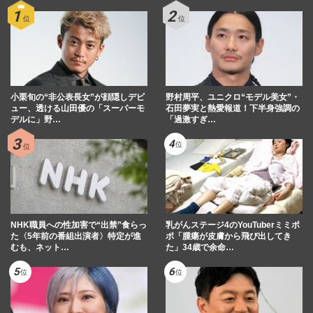
小栗旬の“非公表長女”が顔隠しデビ
野村周平、ユニクロ“モデル美女”・
ュー、透ける山田優の「スーパーモ
石田夢実と熱愛報道！下半身強調の
デルに」野…
「過激すぎ…
NHK職員への性加害で“出禁”食らっ
乳がんステージ4のYouTuberミミポ
た〈5年前の番組出演者〉特定が進
ポ「腫瘍が皮膚から飛び出してき
むも、ネット…
た」34歳で余命…