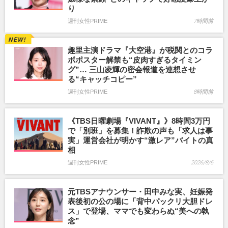
り
週刊女性PRIME
7時間前
趣里主演ドラマ『大空港』が税関とのコラ
ボポスター解禁も“皮肉すぎるタイミン
グ”… 三山凌輝の密会報道を連想させ
る“キャッチコピー”
週刊女性PRIME
8時間前
《TBS日曜劇場『VIVANT』》8時間3万円
で「別班」を募集！詐欺の声も「求人は事
実」運営会社が明かす“激レア”バイトの真
相
週刊女性PRIME
2026/8/6
元TBSアナウンサー・田中みな実、妊娠発
表後初の公の場に「背中パックリ大胆ドレ
ス」で登場、ママでも変わらぬ“美への執
念”