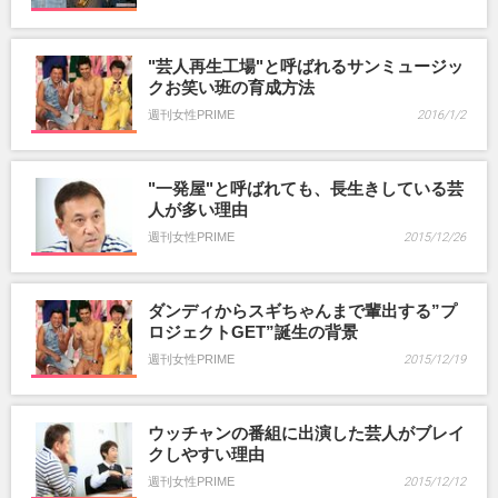
"芸人再生工場"と呼ばれるサンミュージッ
クお笑い班の育成方法
週刊女性PRIME
2016/1/2
"一発屋"と呼ばれても、長生きしている芸
人が多い理由
週刊女性PRIME
2015/12/26
ダンディからスギちゃんまで輩出する”プ
ロジェクトGET”誕生の背景
週刊女性PRIME
2015/12/19
ウッチャンの番組に出演した芸人がブレイ
クしやすい理由
週刊女性PRIME
2015/12/12