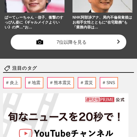
ぱーてぃーちゃん・信子、衝撃のす
NHK阿部渉アナ、局内不倫発覚後は
っぴん姿に《ギャルメイクよりい
お相手女性とともに“在宅勤務”も
い》の声…“お…
「業務内容は…
7位以降を見る
注目のタグ
炎上
地震
熊本震災
震災
SNS