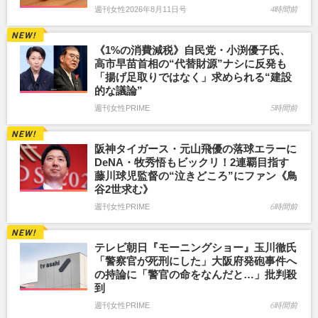
週刊女性2026年8月11日号
4時間前
《1%の消費減税》自民党・小渕優子氏、
高市早苗首相の“代替財源”ナシに反発も
「揚げ足取りではなく」求められる“建設
的な議論”
週刊女性PRIME
5時間前
阪神タイガース・元山飛優の落球エラーに
DeNA・牧秀悟もビックリ！2連覇目指す
藤川球児監督の“泣きどころ”にファン《鳥
谷2世求む》
週刊女性PRIME
6時間前
テレビ朝日『モーニングショー』玉川徹氏
「警察官が死刑にした」大阪府発砲事件へ
の持論に「警官の命をなんだと…」批判殺
到
週刊女性PRIME
6時間前