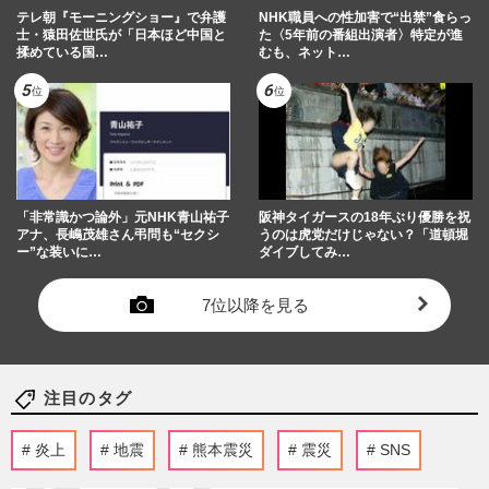
テレ朝『モーニングショー』で弁護
NHK職員への性加害で“出禁”食らっ
士・猿田佐世氏が「日本ほど中国と
た〈5年前の番組出演者〉特定が進
揉めている国…
むも、ネット…
「非常識かつ論外」元NHK青山祐子
阪神タイガースの18年ぶり優勝を祝
アナ、長嶋茂雄さん弔問も“セクシ
うのは虎党だけじゃない？「道頓堀
ー”な装いに…
ダイブしてみ…
7位以降を見る
注目のタグ
炎上
地震
熊本震災
震災
SNS