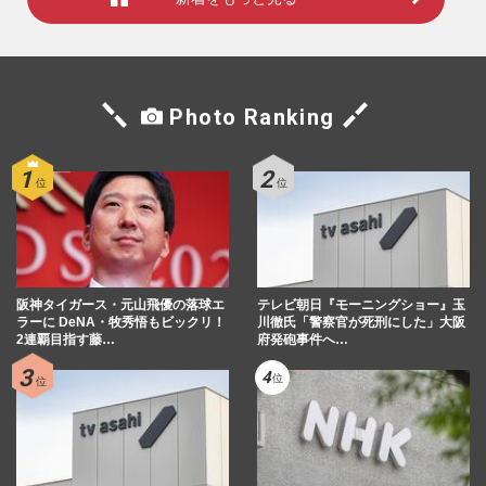
Photo Ranking
阪神タイガース・元山飛優の落球エ
テレビ朝日『モーニングショー』玉
ラーに DeNA・牧秀悟もビックリ！
川徹氏「警察官が死刑にした」大阪
2連覇目指す藤…
府発砲事件へ…