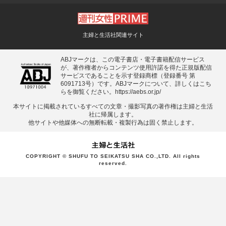
主婦と生活社関連サイト
ABJマークは、この電子書店・電子書籍配信サービス
が、著作権者からコンテンツ使用許諾を得た正規版配信
サービスであることを示す登録商標（登録番号 第
6091713号）です。ABJマークについて、詳しくはこち
らを御覧ください。
https://aebs.or.jp/
本サイトに掲載されているすべての⽂章・撮影写真の著作権は主婦と⽣活
社に帰属します。
他サイトや他媒体への無断転載・複製⾏為は固く禁⽌します。
COPYRIGHT © SHUFU TO SEIKATSU SHA CO.,LTD. All rights
reserved.