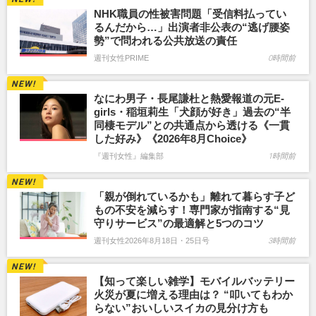
NHK職員の性被害問題「受信料払ってい
るんだから…」出演者非公表の“逃げ腰姿
勢”で問われる公共放送の責任
週刊女性PRIME
0時間前
なにわ男子・長尾謙杜と熱愛報道の元E-
girls・稲垣莉生「犬顔が好き」過去の“半
同棲モデル”との共通点から透ける《一貫
した好み》《2026年8月Choice》
『週刊女性』編集部
1時間前
「親が倒れているかも」離れて暮らす子ど
もの不安を減らす！専門家が指南する“見
守りサービス”の最適解と5つのコツ
週刊女性2026年8月18日・25日号
3時間前
【知って楽しい雑学】モバイルバッテリー
火災が夏に増える理由は？ “叩いてもわか
らない”おいしいスイカの見分け方も