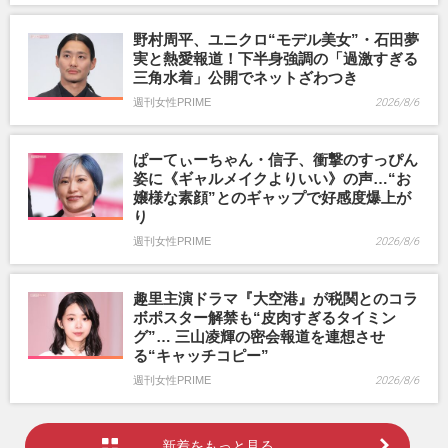
野村周平、ユニクロ“モデル美女”・石田夢
実と熱愛報道！下半身強調の「過激すぎる
三角水着」公開でネットざわつき
週刊女性PRIME
2026/8/6
ぱーてぃーちゃん・信子、衝撃のすっぴん
姿に《ギャルメイクよりいい》の声…“お
嬢様な素顔”とのギャップで好感度爆上が
り
週刊女性PRIME
2026/8/6
趣里主演ドラマ『大空港』が税関とのコラ
ボポスター解禁も“皮肉すぎるタイミン
グ”… 三山凌輝の密会報道を連想させ
る“キャッチコピー”
週刊女性PRIME
2026/8/6
新着をもっと見る