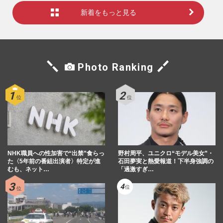
新着をもっと見る
Photo Ranking
NHK職員への性加害で“出禁”食らっ
野村周平、ユニクロ“モデル美女”・
た〈5年前の番組出演者〉特定が進
石田夢実と熱愛報道！下半身強調の
むも、ネット…
「過激すぎ…