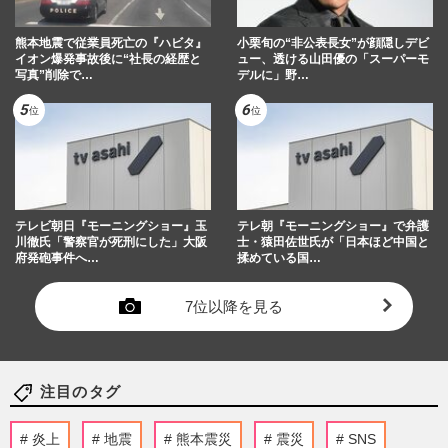
熊本地震で従業員死亡の『ハビタ』
小栗旬の“非公表長女”が顔隠しデビ
イオン爆発事故後に“社長の経歴と
ュー、透ける山田優の「スーパーモ
写真”削除で…
デルに」野…
テレビ朝日『モーニングショー』玉
テレ朝『モーニングショー』で弁護
川徹氏「警察官が死刑にした」大阪
士・猿田佐世氏が「日本ほど中国と
府発砲事件へ…
揉めている国…
7位以降を見る
注目のタグ
炎上
地震
熊本震災
震災
SNS