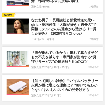
勢”で問われる公共放送の責任
週刊女性PRIME
7時間前
なにわ男子・長尾謙杜と熱愛報道の元E-
girls・稲垣莉生「犬顔が好き」過去の“半
同棲モデル”との共通点から透ける《一貫
した好み》《2026年8月Choice》
『週刊女性』編集部
7時間前
「親が倒れているかも」離れて暮らす子ど
もの不安を減らす！専門家が指南する“見
守りサービス”の最適解と5つのコツ
週刊女性2026年8月18日・25日号
2026/8/7
【知って楽しい雑学】モバイルバッテリー
火災が夏に増える理由は？ “叩いてもわか
らない”おいしいスイカの見分け方も
週刊女性2026年8月11日号
2026/8/7