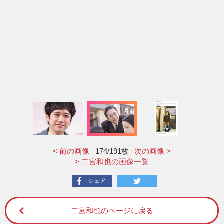
< 前の画像
174
/191枚
次の画像 >
> 二宮和也の画像一覧
シェア
二宮和也のページに戻る