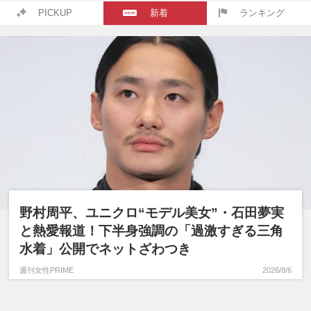
PICKUP
新着
ランキング
野村周平、ユニクロ“モデル美女”・石田夢実
と熱愛報道！下半身強調の「過激すぎる三角
水着」公開でネットざわつき
週刊女性PRIME
2026/8/6