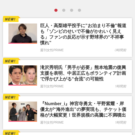
巨人・高梨雄平投手に”お泊まり不倫”報道
も「ゾンビのせいで不倫がかわいく見え
る」ファンの反応が示す野球界の“不祥事
慣れ”
週刊女性PRIME
0時間前
滝沢秀明氏「男手が必要」熊本地震の復興
支援を表明、中居正広もボランティア計画
で浮かび上がる“合流”の可能性
週刊女性PRIME
1時間前
『Number_i』神宮寺勇太・平野紫耀・岸
優太が“海外進出”の夢実現も、チケット価
格が大幅変更！世界規模の高騰に不満噴出
週刊女性PRIME
1時間前