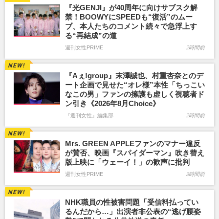
『光GENJI』が40周年に向けサブスク解
禁！BOOWYにSPEEDも“復活”のムー
ブ、本人たちのコメント続々で急浮上す
る“再結成”の道
週刊女性PRIME
2時間前
『Aぇ!group』末澤誠也、村重杏奈とのデ
ート企画で見せた“オレ様”本性「ちっこい
なこの男」ファンの擁護も虚しく視聴者ド
ン引き《2026年8月Choice》
『週刊女性』編集部
2時間前
Mrs. GREEN APPLEファンのマナー違反
が賛否、映画『スパイダーマン』吹き替え
版上映に「ウェーイ！」の歓声に批判
週刊女性PRIME
3時間前
NHK職員の性被害問題「受信料払ってい
るんだから…」出演者非公表の“逃げ腰姿