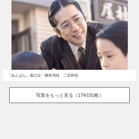
『あんぱん』嵩の父・柳井清役 二宮和也
写真をもっと見る（
174
/191枚）