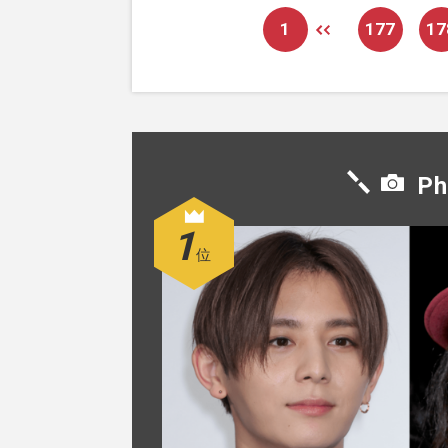
1
177
17
Ph