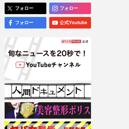
声…“お嬢様な素顔”とのギ
ャップで好感度爆上がり
フォロー
フォロー
Mrs. GREEN APPLE×ミス
タードーナツコラボ“限定ボ
フォロー
公式Youtube
ックス”が転売「これ買う人
もすごい」と賛否、懸念さ
れる店頭販売への影響
専門医が厳選した「がんに
勝てる10食材」徹底活用マ
ル秘テクニック、1日10点
満点の“早見シート”簡単管
理で手軽にがん予防
【大阪より強引？】横浜
市、’27年花博に合わせ「市
内全域」路上喫煙禁止方針
も、喫煙所整備は“ノープラ
ン”の現状
志村けんが認めた彼女・石
野陽子との真実【破局理
由】『だいじょうぶだぁ』
終焉の裏側