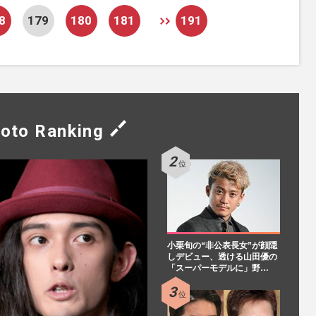
8
179
180
181
191
oto Ranking
小栗旬の“非公表長女”が顔隠
しデビュー、透ける山田優の
「スーパーモデルに」野…