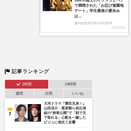
180cm超えのイケメンとペア
で満喫された「お忍び遊園地
デート」学生最後の夏休み
は…
週刊女性2023年10月3日号
2023/9/20
記事ランキング
1時間
24時間
週間
月間
いいね
大河ドラマ『豊臣兄弟！』
山田涼介・栗原類ら初出演
組の“扮装公開”で「顔で天
下取れる」心配を一蹴した
ビジュに相次ぐ反響