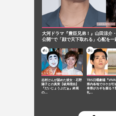
大河ドラマ『豊臣兄弟！』山田涼介・
公開”で「顔で天下取れる」心配を一
志村けんが認めた彼女・石野
TBS日曜劇場『VIVA
陽子との真実【破局理由】
県内各地でロケが行
『だいじょうぶだぁ』終焉
阜県がカギを握る？
の…
礼…