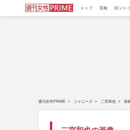
トップ
芸能
旧ジャ
週刊女性PRIME
ジャニーズ
二宮和也
画