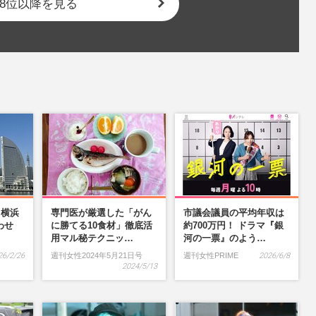
8位以降を見る
】横浜
専門医が厳選した「がん
市議会議員の平均年収は
わせ
に勝てる10食材」徹底活
約700万円！ ドラマ『銀
…
用マル秘テクニッ…
河の一票』のよう…
26/2/26
週刊女性2024年5月21日号
週刊女性PRIME
2026/6/8
2024/5/13