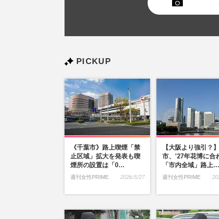
PICKUP
《千葉市》路上喫煙「禁
【大阪より強引？
止区域」拡大を発表も喫
市、’27年花博に合
煙所の設置は「0…
「市内全域」路上
週刊女性PRIME
2026/5/27
週刊女性PRIME
20