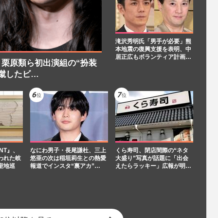
滝沢秀明氏「男手が必要」熊
本地震の復興支援を表明、中
居正広もボランティア計画…
栗原類ら初出演組の“扮装
蹴したビ…
NT』、
なにわ男子・長尾謙杜、三上
くら寿司、閉店間際の“ネタ
われた岐
悠亜の次は稲垣莉生との熱愛
大盛り”写真が話題に「出会
聖地巡
報道でインスタ“裏アカ”…
えたらラッキー」広報が明…