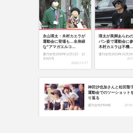
永山瑛太・木村カエラが
瑛太が美脚あらわ
運動会に登場も…全身緑
パン姿で運動会に
な“アマガエルコ…
木村カエラは不機
週刊女性2020年12月1日・12
週刊女性2019年10月2
月8日号
201
2020/11/17
神田沙也加さんと松田聖
運動会でのツーショット
り返る
週刊女性PRIME
2019/