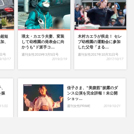
の超短
瑛太・カエラ夫妻、変装
木村カエラが疾走！ セレ
参加、
して幼稚園の発表会に向
ブ幼稚園の運動会に参加
…
かうも“ド派手コ…
した父母「まる…
9日号
週刊女性2019年3月5日号
週刊女性2017年10月31日号
9/10/17
2019/2/19
2017/10/17
子、
佳子さま、“美腹筋”披露のダ
を振
ンス公演を完全詳報！未公開
ショッ…
11/22
週刊女性PRIME
2019/10/21