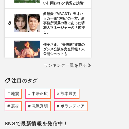
い》問われる“資質と技術”
飯沼愛『VIVANT』天才ハ
ッカー役“降板”の一方、新
事務所所属の裏にあった堺
雅人マネージャーの「後押
し」
佳子さま、“美腹筋”披露の
ダンス公演を完全詳報！未
公開ショットも
ランキング一覧を見る
《千葉市》路上喫煙「禁止
区域」拡大を発表も喫煙所
の設置は「0」、分煙対策
注目のタグ
の行方を自治体に直撃
小栗旬の“非公表長女”が顔
地震
中居正広
熊本震災
隠しデビュー、透ける山田
優の「スーパーモデルに」
野望
震災
滝沢秀明
ボランティア
ぱーてぃーちゃん・信子、
衝撃のすっぴん姿に《ギャ
SNSで最新情報を発信中！
ルメイクよりいい》の