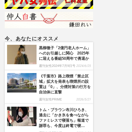
今、あなたにオススメ
黒柳徹子「2億円老人ホーム」
へのお引越しに関心 2025年
に迎える番組50周年で勇退か
週刊女性2024年7月9日号
2024/6/25
《千葉市》路上喫煙「禁止区
域」拡大を発表も喫煙所の設
置は「0」、分煙対策の行方を
自治体に直撃
週刊女性PRIME
2026/5/27
トム・ブラウン布川ひろき、
過去に「かき氷を食べながら
ファミレスで寝落ち」報道で
謝罪も、今度は終電で寝…