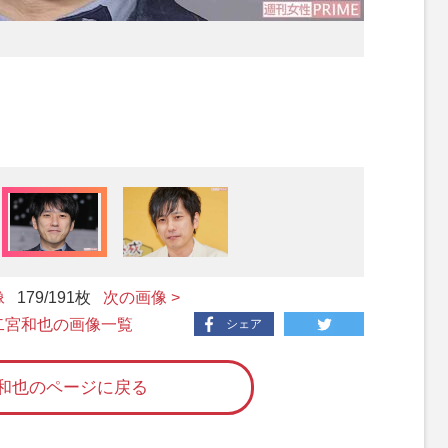
像
179
/191枚
次の画像 >
 二宮和也の画像一覧
シェア
和也のページに戻る