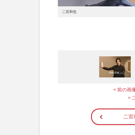
二宮和也
< 前の画
>
二宮