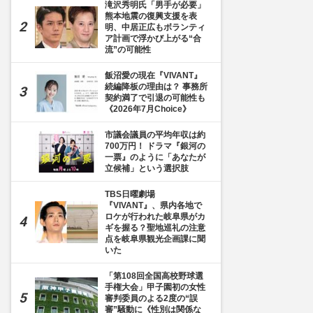
滝沢秀明氏「男手が必要」
熊本地震の復興支援を表
明、中居正広もボランティ
ア計画で浮かび上がる“合
流”の可能性
飯沼愛の現在『VIVANT』
続編降板の理由は？ 事務所
契約満了で引退の可能性も
《2026年7月Choice》
市議会議員の平均年収は約
700万円！ ドラマ『銀河の
一票』のように「あなたが
立候補」という選択肢
TBS日曜劇場
『VIVANT』、県内各地で
ロケが行われた岐阜県がカ
ギを握る？聖地巡礼の注意
点を岐阜県観光企画課に聞
いた
「第108回全国高校野球選
手権大会」甲子園初の女性
審判委員のよる2度の“誤
審”騒動に《性別は関係な