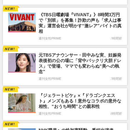
《TBS日曜劇場『VIVANT』》8時間3万円
で「別班」を募集！詐欺の声も「求人は事
実」運営会社が明かす“激レア”バイトの真
相
週刊女性PRIME
7時間前
元TBSアナウンサー・田中みな実、妊娠発
表後初の公の場に「背中パックリ大胆ドレ
ス」で登場、ママでも変わらぬ“美への執
念”
週刊女性PRIME
7時間前
『ジェラートピケ』×『ドラゴンクエス
ト』メンズもある！意外なコラボの意外な
相性、“おうち時間”との親和性
週刊女性PRIME
8時間前