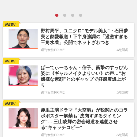
野村周平、ユニクロ“モデル美女”・石田夢
実と熱愛報道！下半身強調の「過激すぎる
三角水着」公開でネットざわつき
週刊女性PRIME
4時間前
ぱーてぃーちゃん・信子、衝撃のすっぴん
姿に《ギャルメイクよりいい》の声…“お
嬢様な素顔”とのギャップで好感度爆上が
り
週刊女性PRIME
5時間前
趣里主演ドラマ『大空港』が税関とのコラ
ボポスター解禁も“皮肉すぎるタイミン
グ”… 三山凌輝の密会報道を連想させ
る“キャッチコピー”
週刊女性PRIME
6時間前