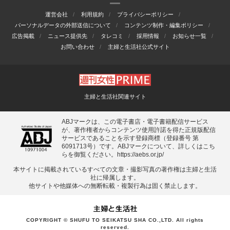
運営会社
利用規約
プライバシーポリシー
パーソナルデータの外部送信について
コンテンツ制作・編集ポリシー
広告掲載
ニュース提供先
タレコミ
採用情報
お知らせ一覧
お問い合わせ
主婦と生活社公式サイト
主婦と生活社関連サイト
ABJマークは、この電子書店・電子書籍配信サービス
が、著作権者からコンテンツ使用許諾を得た正規版配信
サービスであることを示す登録商標（登録番号 第
6091713号）です。ABJマークについて、詳しくはこち
らを御覧ください。
https://aebs.or.jp/
本サイトに掲載されているすべての⽂章・撮影写真の著作権は主婦と⽣活
社に帰属します。
他サイトや他媒体への無断転載・複製⾏為は固く禁⽌します。
COPYRIGHT © SHUFU TO SEIKATSU SHA CO.,LTD. All rights
reserved.