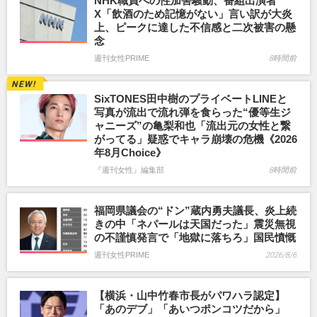
NHK職員への性加害騒動、番組出演者
X「飲酒のため記憶がない」言い訳が大炎
上、ピークに達した不信感と二次被害の懸
念
週刊女性PRIME
8時間前
SixTONES田中樹のプライベートLINEと
写真が流出で流れ弾を食らった“優等生ジ
ャニーズ”の亀梨和也「流出元の女性と繋
がってる」疑惑でキャラ崩壊の危機《2026
年8月Choice》
『週刊女性』編集部
8時間前
福岡県議会の“ドン”蔵内勇夫議長、炎上続
きの中「ネパールは天国だった」震災無視
の不謹慎発言で「地獄に落ちろ」国民憤慨
週刊女性PRIME
2026/8/6
【横浜・山中竹春市長がパワハラ認定】
「あのデブ」「あいつポンコツだから」