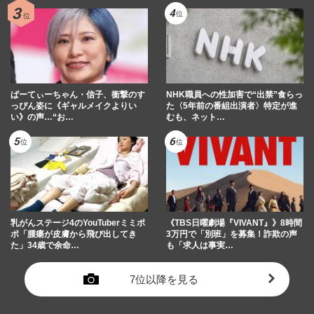
ぱーてぃーちゃん・信子、衝撃のす
NHK職員への性加害で“出禁”食らっ
っぴん姿に《ギャルメイクよりい
た〈5年前の番組出演者〉特定が進
い》の声…“お…
むも、ネット…
乳がんステージ4のYouTuberミミポ
《TBS日曜劇場『VIVANT』》8時間
ポ「腫瘍が皮膚から飛び出してき
3万円で「別班」を募集！詐欺の声
た」34歳で余命…
も「求人は事実…
7位以降を見る