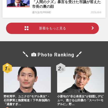
「人間のクズ」暴言を受けた市議が答えた
市長の裏の顔
週刊女性PRIME
2026/8/6
新着をもっと見る
Photo Ranking
野村周平、ユニクロ“モデル美女”・
小栗旬の“非公表長女”が顔隠しデビ
石田夢実と熱愛報道！下半身強調の
ュー、透ける山田優の「スーパーモ
「過激すぎ…
デルに」野…