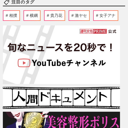
注目のタグ
相撲
横綱
貴乃花
激ヤセ
女子アナ