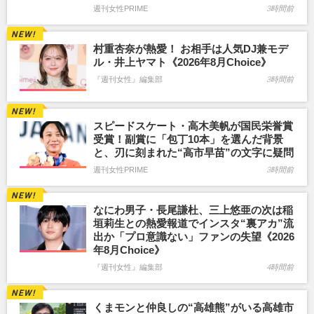
週刊女性PRIME
3時間前
村重杏奈が熱愛！ お相手は人気DJ兼モデ
ル・井上ヤマト《2026年8月Choice》
『週刊女性』編集部
3時間前
スピードスケート・高木美帆が国民栄誉賞
受賞！副賞に「包丁10本」を選んだ背景
と、刃に刻まれた“高市早苗”の文字に疑問
週刊女性PRIME
3時間前
なにわ男子・長尾謙杜、三上悠亜の次は稲
垣莉生との熱愛報道でインスタ“裏アカ”流
出か「プロ意識ない」ファンの失望《2026
年8月Choice》
『週刊女性』編集部
4時間前
くまモンと仲良しの“高雄熊”がいる高雄市