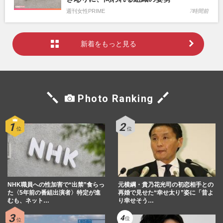
週刊女性PRIME
7時間前
新着をもっと見る
Photo Ranking
NHK職員への性加害で“出禁”食らっ
元横綱・貴乃花光司の初恋相手との
た〈5年前の番組出演者〉特定が進
再婚で見せた“幸せ太り”姿に「昔よ
むも、ネット…
り幸せそう…