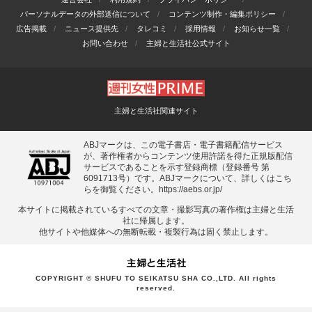
パーソナルデータの外部送信について
コンテンツ制作・編集ポリシー
広告掲載
ニュース提供先
タレコミ
採用情報
お知らせ一覧
お問い合わせ
主婦と生活社公式サイト
主婦と生活社関連サイト
ABJマークは、この電子書店・電子書籍配信サービス
が、著作権者からコンテンツ使用許諾を得た正規版配信
サービスであることを示す登録商標（登録番号 第
6091713号）です。ABJマークについて、詳しくはこち
らを御覧ください。
https://aebs.or.jp/
本サイトに掲載されているすべての⽂章・撮影写真の著作権は主婦と⽣活
社に帰属します。
他サイトや他媒体への無断転載・複製⾏為は固く禁⽌します。
COPYRIGHT © SHUFU TO SEIKATSU SHA CO.,LTD. All rights
reserved.