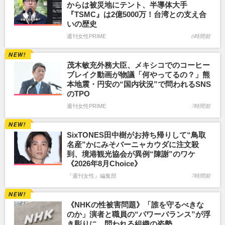
からは被災地にテント、半導体大手
『TSMC』は2億5000万！台湾との支え合
いの歴史
週刊女性PRIME
6時間前
茂木敏充外務大臣、メキシコでのコーヒー
ブレイク動画が物議「何やってるの？」熊
本地震・円安の“国内状況”で問われるSNS
のTPO
週刊女性PRIME
7時間前
SixTONES田中樹がお持ち帰りして“鳥取
名産”かにみそバーニャカウダに注文殺
到、境港観光協会が異例“陳謝”のワケ
《2026年8月Choice》
『週刊女性』編集部
7時間前
《NHKの性被害問題》「誰を守るべきな
のか」演者と職員の“パワーバランス”が浮
き彫りに、問われる組織の姿勢