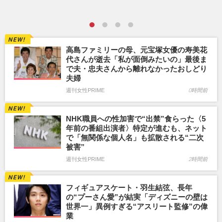
高島ファミリーの母、元宝塚女優の寿美花
代さんが逝去「私が面倒みたいの」最後ま
で夫・忠夫さんから離れなかったおしどり
夫婦
週刊女性PRIME
0時間前
NHK職員への性加害で“出禁”食らった〈5
年前の番組出演者〉特定が進むも、ネット
で「無関係な個人名」も拡散される“二次
被害”
週刊女性PRIME
2時間前
フィギュアスケート・羽生結弦、長年
の“プーさん愛”が結実「ディズニーの壁は
世界一」異例すぎる“アスリート監修”の偉
業