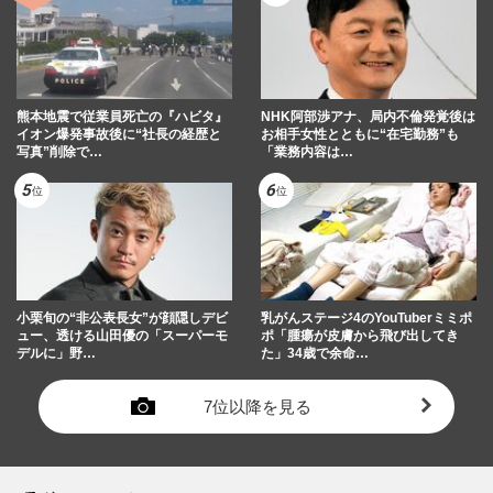
熊本地震で従業員死亡の『ハビタ』
NHK阿部渉アナ、局内不倫発覚後は
イオン爆発事故後に“社長の経歴と
お相手女性とともに“在宅勤務”も
写真”削除で…
「業務内容は…
小栗旬の“非公表長女”が顔隠しデビ
乳がんステージ4のYouTuberミミポ
ュー、透ける山田優の「スーパーモ
ポ「腫瘍が皮膚から飛び出してき
デルに」野…
た」34歳で余命…
7位以降を見る