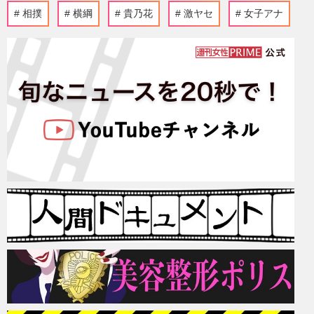
相撲
横綱
貴乃花
激ヤセ
女子アナ