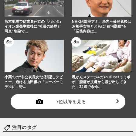
熊本地震で従業員死亡の『ハビタ』
NHK阿部渉アナ、局内不倫発覚後は
イオン爆発事故後に“社長の経歴と
お相手女性とともに“在宅勤務”も
写真”削除で…
「業務内容は…
小栗旬の“非公表長女”が顔隠しデビ
乳がんステージ4のYouTuberミミポ
ュー、透ける山田優の「スーパーモ
ポ「腫瘍が皮膚から飛び出してき
デルに」野…
た」34歳で余命…
7位以降を見る
注目のタグ