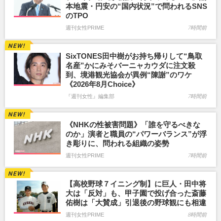
本地震・円安の“国内状況”で問われるSNS
のTPO
週刊女性PRIME
7時間前
SixTONES田中樹がお持ち帰りして“鳥取
名産”かにみそバーニャカウダに注文殺
到、境港観光協会が異例“陳謝”のワケ
《2026年8月Choice》
『週刊女性』編集部
7時間前
《NHKの性被害問題》「誰を守るべきな
のか」演者と職員の“パワーバランス”が浮
き彫りに、問われる組織の姿勢
週刊女性PRIME
7時間前
【高校野球７イニング制】に巨人・田中将
大は「反対」も、甲子園で投げ合った斎藤
佑樹は「大賛成」引退後の野球観にも相違
週刊女性PRIME
8時間前