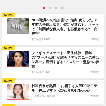
NHK職員への性加害で“出禁”食らった〈5
年前の番組出演者〉特定が進むも、ネット
で「無関係な個人名」も拡散される“二次
被害”
週刊女性PRIME
2時間前
フィギュアスケート・羽生結弦、長年
の“プーさん愛”が結実「ディズニーの壁は
世界一」異例すぎる“アスリート監修”の偉
業
週刊女性PRIME
3時間前
村重杏奈が熱愛！ お相手は人気DJ兼モデ
ル・井上ヤマト《2026年8月Choice》
『週刊女性』編集部
3時間前