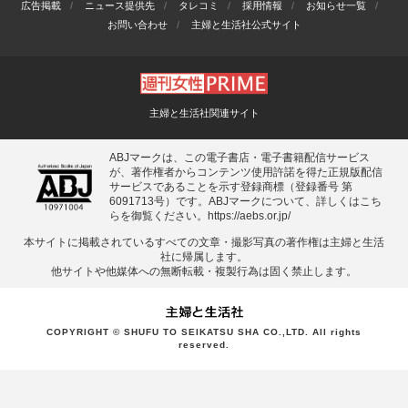
広告掲載
ニュース提供先
タレコミ
採用情報
お知らせ一覧
お問い合わせ
主婦と生活社公式サイト
主婦と生活社関連サイト
ABJマークは、この電子書店・電子書籍配信サービス
が、著作権者からコンテンツ使用許諾を得た正規版配信
サービスであることを示す登録商標（登録番号 第
6091713号）です。ABJマークについて、詳しくはこち
らを御覧ください。
https://aebs.or.jp/
本サイトに掲載されているすべての⽂章・撮影写真の著作権は主婦と⽣活
社に帰属します。
他サイトや他媒体への無断転載・複製⾏為は固く禁⽌します。
COPYRIGHT © SHUFU TO SEIKATSU SHA CO.,LTD. All rights
reserved.