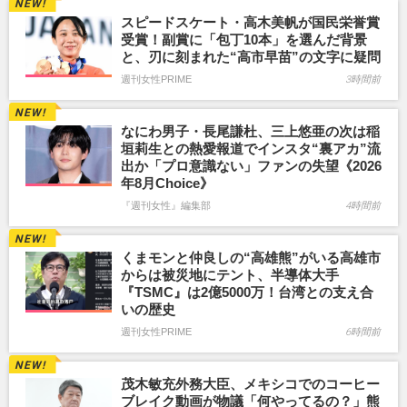
スピードスケート・高木美帆が国民栄誉賞
受賞！副賞に「包丁10本」を選んだ背景
と、刃に刻まれた“高市早苗”の文字に疑問
週刊女性PRIME
3時間前
なにわ男子・長尾謙杜、三上悠亜の次は稲
垣莉生との熱愛報道でインスタ“裏アカ”流
出か「プロ意識ない」ファンの失望《2026
年8月Choice》
『週刊女性』編集部
4時間前
くまモンと仲良しの“高雄熊”がいる高雄市
からは被災地にテント、半導体大手
『TSMC』は2億5000万！台湾との支え合
いの歴史
週刊女性PRIME
6時間前
茂木敏充外務大臣、メキシコでのコーヒー
ブレイク動画が物議「何やってるの？」熊