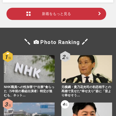
新着をもっと見る
Photo Ranking
NHK職員への性加害で“出禁”食らっ
元横綱・貴乃花光司の初恋相手との
た〈5年前の番組出演者〉特定が進
再婚で見せた“幸せ太り”姿に「昔よ
むも、ネット…
り幸せそう…