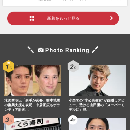
新着をもっと見る
Photo Ranking
滝沢秀明氏「男手が必要」熊本地震
小栗旬の“非公表長女”が顔隠しデビ
の復興支援を表明、中居正広もボラ
ュー、透ける山田優の「スーパーモ
ンティア計画…
デルに」野…