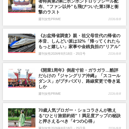
者特典第2弾にボンボンドロップシール配
布、“ファン以外”も飛びついた第1弾と衝
撃のラスト
週刊女性PRIME
2026/8/8
《お盆帰省調査》親・祖父母世代の帰省の
本音、しんどい派は32%「帰ってくれたら
もっと嬉しい」家事や金銭負担の“リアル”
週刊女性2026年8月18日・25日号
2026/8/8
《開業1周年》倒産寸前・ガラガラ…酷評
だらけの『ジャングリア沖縄』「スコール
ダンス」がプチバズり、路線変更で巻き返
しか
週刊女性PRIME
2026/8/8
70歳人気ブロガー・ショコラさんが教え
る“ひとり旅節約術”！満足度アップの秘訣
と押さえるべき「4つの心得」
週刊女性2026年8月18日・25日号
2026/8/8