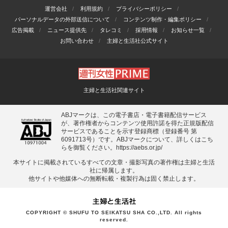
運営会社
利用規約
プライバシーポリシー
パーソナルデータの外部送信について
コンテンツ制作・編集ポリシー
広告掲載
ニュース提供先
タレコミ
採用情報
お知らせ一覧
お問い合わせ
主婦と生活社公式サイト
主婦と生活社関連サイト
ABJマークは、この電子書店・電子書籍配信サービス
が、著作権者からコンテンツ使用許諾を得た正規版配信
サービスであることを示す登録商標（登録番号 第
6091713号）です。ABJマークについて、詳しくはこち
らを御覧ください。
https://aebs.or.jp/
本サイトに掲載されているすべての⽂章・撮影写真の著作権は主婦と⽣活
社に帰属します。
他サイトや他媒体への無断転載・複製⾏為は固く禁⽌します。
COPYRIGHT © SHUFU TO SEIKATSU SHA CO.,LTD. All rights
reserved.