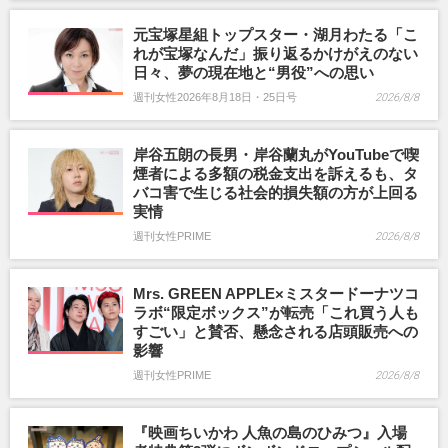
元宝塚星組トップスター・湖月わたる「こ
れが宝塚なんだ」振り返るかけがえのない
日々、夢の現在地と“男役”への思い
週刊女性2026年8月18日・25日号
2026/8/8
岸谷五朗の長男・岸谷蘭丸がYouTubeで喫
煙者による多額の税金支出を訴えるも、タ
バコ害で生じる社会的損失額の方が上回る
実情
週刊女性PRIME
2026/8/8
Mrs. GREEN APPLE×ミスタードーナツコ
ラボ“限定ボックス”が転売「これ買う人も
すごい」と賛否、懸念される店頭販売への
影響
週刊女性PRIME
2026/8/8
『映画ちいかわ 人魚の島のひみつ』入場