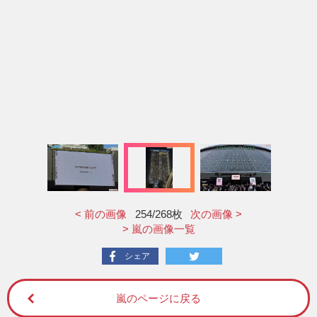
< 前の画像
254
/268枚
次の画像 >
> 嵐の画像一覧
シェア
嵐のページに戻る