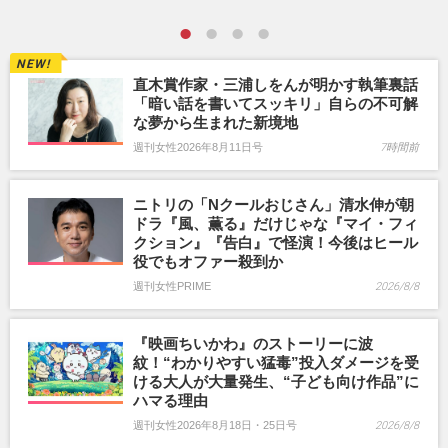
直木賞作家・三浦しをんが明かす執筆裏話
「暗い話を書いてスッキリ」自らの不可解
な夢から生まれた新境地
週刊女性2026年8月11日号
7時間前
ニトリの「Nクールおじさん」清水伸が朝
ドラ『風、薫る』だけじゃな『マイ・フィ
クション』『告白』で怪演！今後はヒール
役でもオファー殺到か
週刊女性PRIME
2026/8/8
『映画ちいかわ』のストーリーに波
紋！“わかりやすい猛毒”投入ダメージを受
ける大人が大量発生、“子ども向け作品”に
ハマる理由
週刊女性2026年8月18日・25日号
2026/8/8