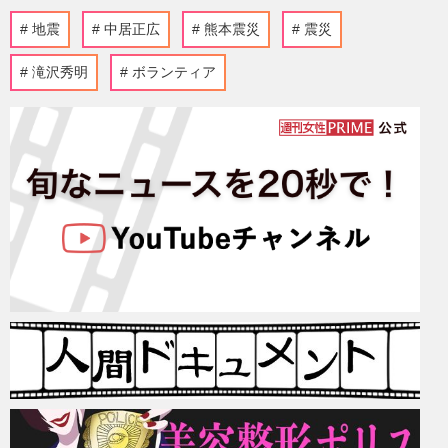
地震
中居正広
熊本震災
震災
滝沢秀明
ボランティア