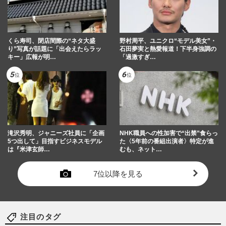
くら寿司、閉店間際の“ネタ大盛
野村周平、ユニクロ“モデル美女”・
り”写真が話題に「出会えたらラッ
石田夢実と熱愛報道！下半身強調の
キー」広報が明…
「過激すぎ…
滝沢秀明、ジャニーズ社員に「企画
NHK職員への性加害で“出禁”食らっ
5つ出して」目指すビジネスモデル
た〈5年前の番組出演者〉特定が進
は『米津玄師…
むも、ネット…
7位以降を見る
注目のタグ