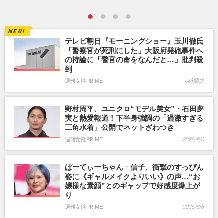
テレビ朝日『モーニングショー』玉川徹氏
「警察官が死刑にした」大阪府発砲事件へ
の持論に「警官の命をなんだと…」批判殺
到
週刊女性PRIME
0時間前
野村周平、ユニクロ“モデル美女”・石田夢
実と熱愛報道！下半身強調の「過激すぎる
三角水着」公開でネットざわつき
週刊女性PRIME
2026/8/6
ぱーてぃーちゃん・信子、衝撃のすっぴん
姿に《ギャルメイクよりいい》の声…“お
嬢様な素顔”とのギャップで好感度爆上が
り
週刊女性PRIME
2026/8/6