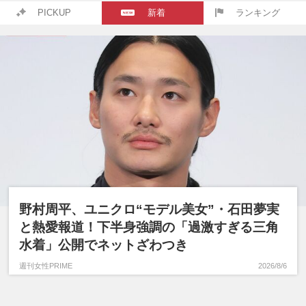
PICKUP
新着
ランキング
野村周平、ユニクロ“モデル美女”・石田夢実
と熱愛報道！下半身強調の「過激すぎる三角
水着」公開でネットざわつき
週刊女性PRIME
2026/8/6