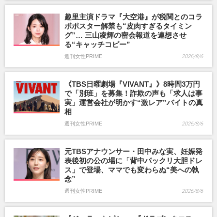
趣里主演ドラマ『大空港』が税関とのコラ
ボポスター解禁も“皮肉すぎるタイミン
グ”… 三山凌輝の密会報道を連想させ
る“キャッチコピー”
週刊女性PRIME
2026/8/6
《TBS日曜劇場『VIVANT』》8時間3万円
で「別班」を募集！詐欺の声も「求人は事
実」運営会社が明かす“激レア”バイトの真
相
週刊女性PRIME
2026/8/6
元TBSアナウンサー・田中みな実、妊娠発
表後初の公の場に「背中パックリ大胆ドレ
ス」で登場、ママでも変わらぬ“美への執
念”
週刊女性PRIME
2026/8/6