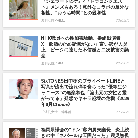
『ジェラートピケ』×『ドラゴンクエス
ト』メンズもある！意外なコラボの意外な
相性、“おうち時間”との親和性
週刊女性PRIME
2026/8/6
NHK職員への性加害騒動、番組出演者
X「飲酒のため記憶がない」言い訳が大炎
上、ピークに達した不信感と二次被害の懸
念
週刊女性PRIME
2026/8/6
SixTONES田中樹のプライベートLINEと
写真が流出で流れ弾を食らった“優等生ジ
ャニーズ”の亀梨和也「流出元の女性と繋
がってる」疑惑でキャラ崩壊の危機《2026
年8月Choice》
『週刊女性』編集部
2026/8/6
福岡県議会の“ドン”蔵内勇夫議長、炎上続
きの中「ネパールは天国だった」震災無視