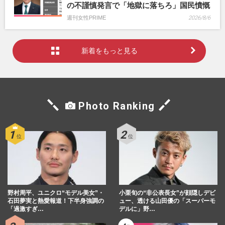
の不謹慎発言で「地獄に落ちろ」国民憤慨
週刊女性PRIME
2026/8/6
新着をもっと見る
Photo Ranking
野村周平、ユニクロ“モデル美女”・
小栗旬の“非公表長女”が顔隠しデビ
石田夢実と熱愛報道！下半身強調の
ュー、透ける山田優の「スーパーモ
「過激すぎ…
デルに」野…