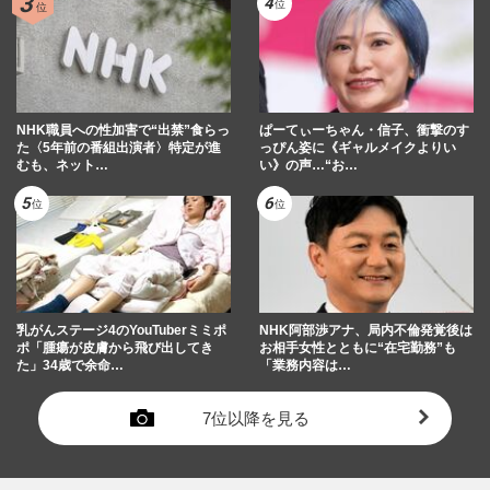
NHK職員への性加害で“出禁”食らっ
ぱーてぃーちゃん・信子、衝撃のす
た〈5年前の番組出演者〉特定が進
っぴん姿に《ギャルメイクよりい
むも、ネット…
い》の声…“お…
乳がんステージ4のYouTuberミミポ
NHK阿部渉アナ、局内不倫発覚後は
ポ「腫瘍が皮膚から飛び出してき
お相手女性とともに“在宅勤務”も
た」34歳で余命…
「業務内容は…
7位以降を見る