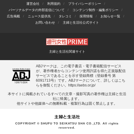
運営会社
利用規約
プライバシーポリシー
パーソナルデータの外部送信について
コンテンツ制作・編集ポリシー
広告掲載
ニュース提供先
タレコミ
採用情報
お知らせ一覧
お問い合わせ
主婦と生活社公式サイト
主婦と生活社関連サイト
ABJマークは、この電子書店・電子書籍配信サービス
が、著作権者からコンテンツ使用許諾を得た正規版配信
サービスであることを示す登録商標（登録番号 第
6091713号）です。ABJマークについて、詳しくはこち
らを御覧ください。
https://aebs.or.jp/
本サイトに掲載されているすべての⽂章・撮影写真の著作権は主婦と⽣活
社に帰属します。
他サイトや他媒体への無断転載・複製⾏為は固く禁⽌します。
COPYRIGHT © SHUFU TO SEIKATSU SHA CO.,LTD. All rights
reserved.