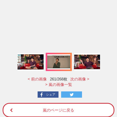
< 前の画像
261
/268枚
次の画像 >
> 嵐の画像一覧
シェア
嵐のページに戻る