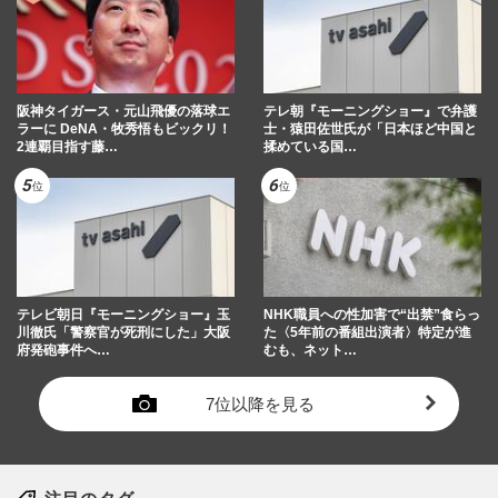
阪神タイガース・元山飛優の落球エ
テレ朝『モーニングショー』で弁護
ラーに DeNA・牧秀悟もビックリ！
士・猿田佐世氏が「日本ほど中国と
2連覇目指す藤…
揉めている国…
テレビ朝日『モーニングショー』玉
NHK職員への性加害で“出禁”食らっ
川徹氏「警察官が死刑にした」大阪
た〈5年前の番組出演者〉特定が進
府発砲事件へ…
むも、ネット…
7位以降を見る