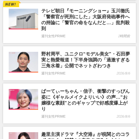
テレビ朝日『モーニングショー』玉川徹氏
「警察官が死刑にした」大阪府発砲事件へ
の持論に「警官の命をなんだと…」批判殺
到
週刊女性PRIME
2時間前
野村周平、ユニクロ“モデル美女”・石田夢
実と熱愛報道！下半身強調の「過激すぎる
三角水着」公開でネットざわつき
週刊女性PRIME
2026/8/6
ぱーてぃーちゃん・信子、衝撃のすっぴん
姿に《ギャルメイクよりいい》の声…“お
嬢様な素顔”とのギャップで好感度爆上が
り
週刊女性PRIME
2026/8/6
趣里主演ドラマ『大空港』が税関とのコラ