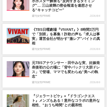
ボポスター解禁も“皮肉すぎるタイミン
グ”… 三山凌輝の密会報道を連想させ
る“キャッチコピー”
週刊女性PRIME
2026/8/6
《TBS日曜劇場『VIVANT』》8時間3万円
で「別班」を募集！詐欺の声も「求人は事
実」運営会社が明かす“激レア”バイトの真
相
週刊女性PRIME
2026/8/6
元TBSアナウンサー・田中みな実、妊娠発
表後初の公の場に「背中パックリ大胆ドレ
ス」で登場、ママでも変わらぬ“美への執
念”
週刊女性PRIME
2026/8/6
『ジェラートピケ』×『ドラゴンクエス
ト』メンズもある！意外なコラボの意外な
相性、“おうち時間”との親和性