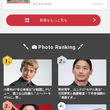
週刊女性PRIME
2026/8/6
新着をもっと見る
Photo Ranking
小栗旬の“非公表長女”が顔隠しデビ
野村周平、ユニクロ“モデル美女”・
ュー、透ける山田優の「スーパーモ
石田夢実と熱愛報道！下半身強調の
デルに」野…
「過激すぎ…