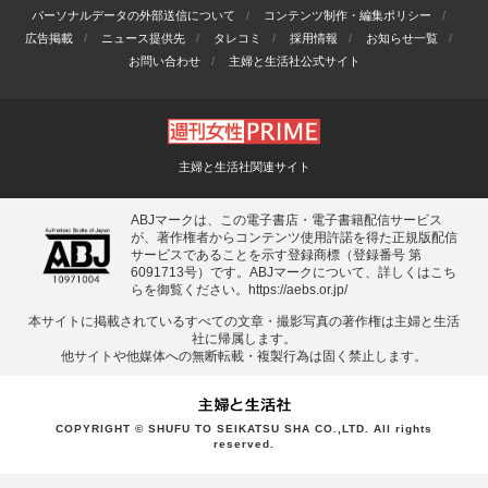
パーソナルデータの外部送信について
コンテンツ制作・編集ポリシー
広告掲載
ニュース提供先
タレコミ
採用情報
お知らせ一覧
お問い合わせ
主婦と生活社公式サイト
主婦と生活社関連サイト
ABJマークは、この電子書店・電子書籍配信サービス
が、著作権者からコンテンツ使用許諾を得た正規版配信
サービスであることを示す登録商標（登録番号 第
6091713号）です。ABJマークについて、詳しくはこち
らを御覧ください。
https://aebs.or.jp/
本サイトに掲載されているすべての⽂章・撮影写真の著作権は主婦と⽣活
社に帰属します。
他サイトや他媒体への無断転載・複製⾏為は固く禁⽌します。
COPYRIGHT © SHUFU TO SEIKATSU SHA CO.,LTD. All rights
reserved.