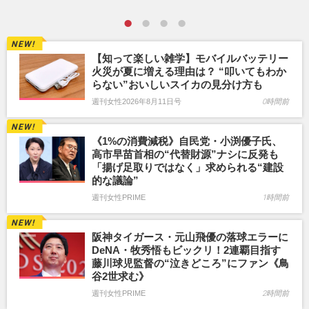
【知って楽しい雑学】モバイルバッテリー
火災が夏に増える理由は？ “叩いてもわか
らない”おいしいスイカの見分け方も
週刊女性2026年8月11日号
0時間前
《1%の消費減税》自民党・小渕優子氏、
高市早苗首相の“代替財源”ナシに反発も
「揚げ足取りではなく」求められる“建設
的な議論”
週刊女性PRIME
1時間前
阪神タイガース・元山飛優の落球エラーに
DeNA・牧秀悟もビックリ！2連覇目指す
藤川球児監督の“泣きどころ”にファン《鳥
谷2世求む》
週刊女性PRIME
2時間前