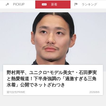
PICKUP
新着
ランキング
野村周平、ユニクロ“モデル美女”・石田夢実
と熱愛報道！下半身強調の「過激すぎる三角
水着」公開でネットざわつき
週刊女性PRIME
2026/8/6