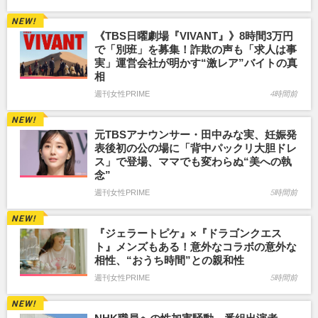
《TBS日曜劇場『VIVANT』》8時間3万円
で「別班」を募集！詐欺の声も「求人は事
実」運営会社が明かす“激レア”バイトの真
相
週刊女性PRIME
4時間前
元TBSアナウンサー・田中みな実、妊娠発
表後初の公の場に「背中パックリ大胆ドレ
ス」で登場、ママでも変わらぬ“美への執
念”
週刊女性PRIME
5時間前
『ジェラートピケ』×『ドラゴンクエス
ト』メンズもある！意外なコラボの意外な
相性、“おうち時間”との親和性
週刊女性PRIME
5時間前