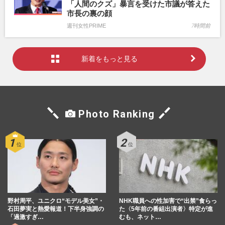
「人間のクズ」暴言を受けた市議が答えた
市長の裏の顔
週刊女性PRIME
7時間前
新着をもっと見る
Photo Ranking
野村周平、ユニクロ“モデル美女”・
NHK職員への性加害で“出禁”食らっ
石田夢実と熱愛報道！下半身強調の
た〈5年前の番組出演者〉特定が進
「過激すぎ…
むも、ネット…