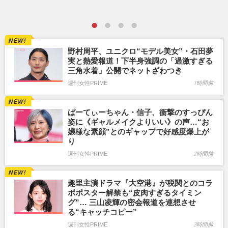
野村周平、ユニクロ“モデル美女”・石田夢
実と熱愛報道！下半身強調の「過激すぎる
三角水着」公開でネットざわつき
週刊女性PRIME
1時間前
ぱーてぃーちゃん・信子、衝撃のすっぴん
姿に《ギャルメイクよりいい》の声…“お
嬢様な素顔”とのギャップで好感度爆上が
り
週刊女性PRIME
2時間前
趣里主演ドラマ『大空港』が税関とのコラ
ボポスター解禁も“皮肉すぎるタイミン
グ”… 三山凌輝の密会報道を連想させ
る“キャッチコピー”
週刊女性PRIME
3時間前