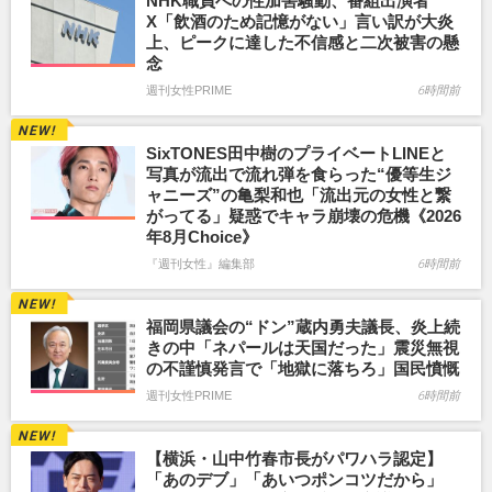
NHK職員への性加害騒動、番組出演者
X「飲酒のため記憶がない」言い訳が大炎
上、ピークに達した不信感と二次被害の懸
念
週刊女性PRIME
6時間前
SixTONES田中樹のプライベートLINEと
写真が流出で流れ弾を食らった“優等生ジ
ャニーズ”の亀梨和也「流出元の女性と繋
がってる」疑惑でキャラ崩壊の危機《2026
年8月Choice》
『週刊女性』編集部
6時間前
福岡県議会の“ドン”蔵内勇夫議長、炎上続
きの中「ネパールは天国だった」震災無視
の不謹慎発言で「地獄に落ちろ」国民憤慨
週刊女性PRIME
6時間前
【横浜・山中竹春市長がパワハラ認定】
「あのデブ」「あいつポンコツだから」