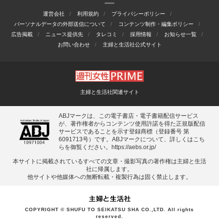
運営会社
利用規約
プライバシーポリシー
パーソナルデータの外部送信について
コンテンツ制作・編集ポリシー
広告掲載
ニュース提供先
タレコミ
採用情報
お知らせ一覧
お問い合わせ
主婦と生活社公式サイト
主婦と生活社関連サイト
ABJマークは、この電子書店・電子書籍配信サービス
が、著作権者からコンテンツ使用許諾を得た正規版配信
サービスであることを示す登録商標（登録番号 第
6091713号）です。ABJマークについて、詳しくはこち
らを御覧ください。
https://aebs.or.jp/
本サイトに掲載されているすべての⽂章・撮影写真の著作権は主婦と⽣活
社に帰属します。
他サイトや他媒体への無断転載・複製⾏為は固く禁⽌します。
COPYRIGHT © SHUFU TO SEIKATSU SHA CO.,LTD. All rights
reserved.