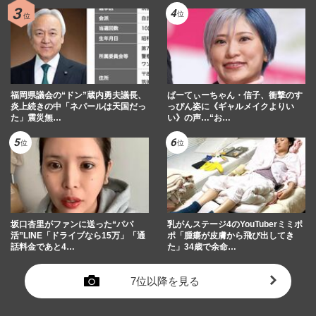
福岡県議会の“ドン”蔵内勇夫議長、
ぱーてぃーちゃん・信子、衝撃のす
炎上続きの中「ネパールは天国だっ
っぴん姿に《ギャルメイクよりい
た」震災無…
い》の声…“お…
坂口杏里がファンに送った“パパ
乳がんステージ4のYouTuberミミポ
活”LINE「ドライブなら15万」「通
ポ「腫瘍が皮膚から飛び出してき
話料金であと4…
た」34歳で余命…
7位以降を見る