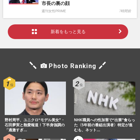
市長の裏の顔
週刊女性PRIME
7時間前
新着をもっと見る
Photo Ranking
野村周平、ユニクロ“モデル美女”・
NHK職員への性加害で“出禁”食らっ
石田夢実と熱愛報道！下半身強調の
た〈5年前の番組出演者〉特定が進
「過激すぎ…
むも、ネット…