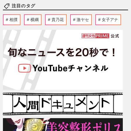
注目のタグ
相撲
横綱
貴乃花
激ヤセ
女子アナ