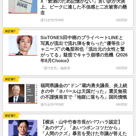
X「飲酒のため記憶がない」言い訳が大炎
上、ピークに達した不信感と二次被害の懸
念
週刊女性PRIME
6時間前
SixTONES田中樹のプライベートLINEと
写真が流出で流れ弾を食らった“優等生ジ
ャニーズ”の亀梨和也「流出元の女性と繋
がってる」疑惑でキャラ崩壊の危機《2026
年8月Choice》
『週刊女性』編集部
6時間前
福岡県議会の“ドン”蔵内勇夫議長、炎上続
きの中「ネパールは天国だった」震災無視
の不謹慎発言で「地獄に落ちろ」国民憤慨
週刊女性PRIME
6時間前
【横浜・山中竹春市長がパワハラ認定】
「あのデブ」「あいつポンコツだから」
「人間のクズ」暴言を受けた市議が答えた