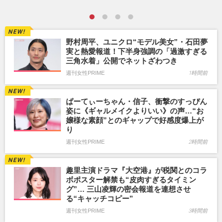
野村周平、ユニクロ“モデル美女”・石田夢
実と熱愛報道！下半身強調の「過激すぎる
三角水着」公開でネットざわつき
週刊女性PRIME
1時間前
ぱーてぃーちゃん・信子、衝撃のすっぴん
姿に《ギャルメイクよりいい》の声…“お
嬢様な素顔”とのギャップで好感度爆上が
り
週刊女性PRIME
2時間前
趣里主演ドラマ『大空港』が税関とのコラ
ボポスター解禁も“皮肉すぎるタイミン
グ”… 三山凌輝の密会報道を連想させ
る“キャッチコピー”
週刊女性PRIME
3時間前