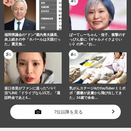
福岡県議会の“ドン”蔵内勇夫議長、
ぱーてぃーちゃん・信子、衝撃のす
炎上続きの中「ネパールは天国だっ
っぴん姿に《ギャルメイクよりい
た」震災無…
い》の声…“お…
坂口杏里がファンに送った“パパ
乳がんステージ4のYouTuberミミポ
活”LINE「ドライブなら15万」「通
ポ「腫瘍が皮膚から飛び出してき
話料金であと4…
た」34歳で余命…
7位以降を見る