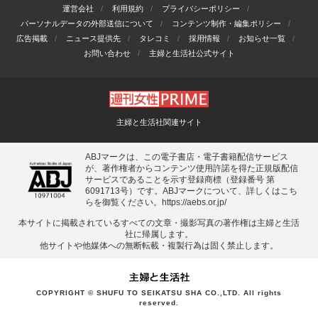
運営会社
利用規約
プライバシーポリシー
パーソナルデータの外部送信について
コンテンツ制作・編集ポリシー
広告掲載
ニュース提供先
タレコミ
採用情報
お知らせ一覧
お問い合わせ
主婦と生活社公式サイト
主婦と生活社関連サイト
ABJマークは、この電子書店・電子書籍配信サービス
が、著作権者からコンテンツ使用許諾を得た正規版配信
サービスであることを示す登録商標（登録番号 第
6091713号）です。ABJマークについて、詳しくはこち
らを御覧ください。
https://aebs.or.jp/
本サイトに掲載されているすべての⽂章・撮影写真の著作権は主婦と⽣活
社に帰属します。
他サイトや他媒体への無断転載・複製⾏為は固く禁⽌します。
COPYRIGHT © SHUFU TO SEIKATSU SHA CO.,LTD. All rights
reserved.