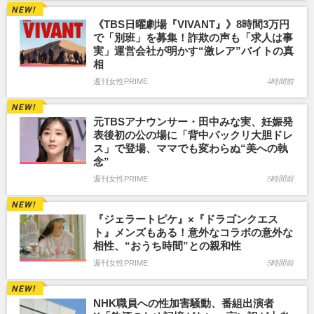
《TBS日曜劇場『VIVANT』》8時間3万円
で「別班」を募集！詐欺の声も「求人は事
実」運営会社が明かす“激レア”バイトの真
相
週刊女性PRIME
4時間前
元TBSアナウンサー・田中みな実、妊娠発
表後初の公の場に「背中パックリ大胆ドレ
ス」で登場、ママでも変わらぬ“美への執
念”
週刊女性PRIME
5時間前
『ジェラートピケ』×『ドラゴンクエス
ト』メンズもある！意外なコラボの意外な
相性、“おうち時間”との親和性
週刊女性PRIME
5時間前
NHK職員への性加害騒動、番組出演者