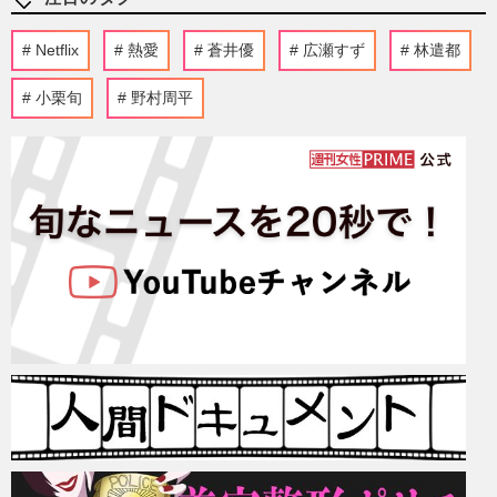
Netflix
熱愛
蒼井優
広瀬すず
林遣都
小栗旬
野村周平