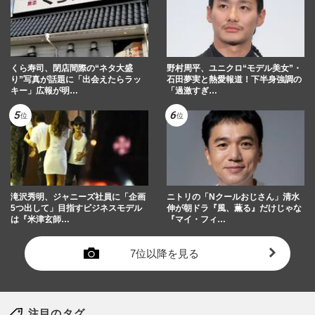
くら寿司、閉店間際の“ネタ大盛
野村周平、ユニクロ“モデル美女”・
り”写真が話題に「出会えたらラッ
石田夢実と熱愛報道！下半身強調の
キー」広報が明…
「過激すぎ…
滝沢秀明、ジャニーズ社員に「企画
ニトリの「Nクールおじさん」清水
5つ出して」目指すビジネスモデル
伸が朝ドラ『風、薫る』だけじゃな
は『米津玄師…
『マイ・フィ…
7位以降を見る
注目のタグ