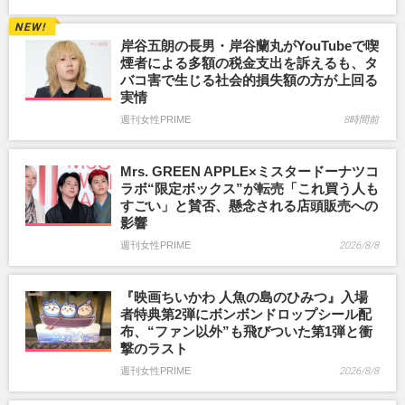
岸谷五朗の長男・岸谷蘭丸がYouTubeで喫
煙者による多額の税金支出を訴えるも、タ
バコ害で生じる社会的損失額の方が上回る
実情
週刊女性PRIME
8時間前
Mrs. GREEN APPLE×ミスタードーナツコ
ラボ“限定ボックス”が転売「これ買う人も
すごい」と賛否、懸念される店頭販売への
影響
週刊女性PRIME
2026/8/8
『映画ちいかわ 人魚の島のひみつ』入場
者特典第2弾にボンボンドロップシール配
布、“ファン以外”も飛びついた第1弾と衝
撃のラスト
週刊女性PRIME
2026/8/8