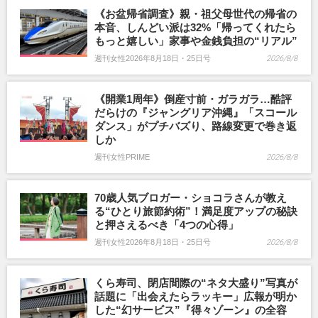
《お盆帰省調査》親・祖父母世代の帰省の
本音、しんどい派は32%「帰ってくれたら
もっと嬉しい」家事や金銭負担の“リアル”
週刊女性2026年8月18日・25日号
2026/8/8
《開業1周年》倒産寸前・ガラガラ…酷評
だらけの『ジャングリア沖縄』「スコール
ダンス」がプチバズり、路線変更で巻き返
しか
週刊女性PRIME
2026/8/8
70歳人気ブロガー・ショコラさんが教え
る“ひとり旅節約術”！満足度アップの秘訣
と押さえるべき「4つの心得」
週刊女性2026年8月18日・25日号
2026/8/8
くら寿司、閉店間際の“ネタ大盛り”写真が
話題に「出会えたらラッキー」広報が明か
した“幻サービス”『得々ゾーン』の全容