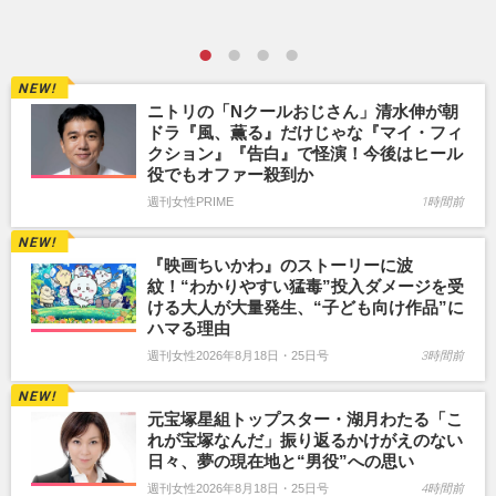
ニトリの「Nクールおじさん」清水伸が朝
ドラ『風、薫る』だけじゃな『マイ・フィ
クション』『告白』で怪演！今後はヒール
役でもオファー殺到か
週刊女性PRIME
1時間前
『映画ちいかわ』のストーリーに波
紋！“わかりやすい猛毒”投入ダメージを受
ける大人が大量発生、“子ども向け作品”に
ハマる理由
週刊女性2026年8月18日・25日号
3時間前
元宝塚星組トップスター・湖月わたる「こ
れが宝塚なんだ」振り返るかけがえのない
日々、夢の現在地と“男役”への思い
週刊女性2026年8月18日・25日号
4時間前