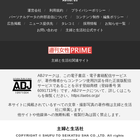
About us
運営会社
利用規約
プライバシーポリシー
パーソナルデータの外部送信について
コンテンツ制作・編集ポリシー
広告掲載
ニュース提供先
タレコミ
採用情報
お知らせ一覧
お問い合わせ
主婦と生活社公式サイト
主婦と生活社関連サイト
ABJマークは、この電子書店・電子書籍配信サービス
が、著作権者からコンテンツ使用許諾を得た正規版配信
サービスであることを示す登録商標（登録番号 第
6091713号）です。ABJマークについて、詳しくはこち
らを御覧ください。
https://aebs.or.jp/
本サイトに掲載されているすべての⽂章・撮影写真の著作権は主婦と⽣活
社に帰属します。
他サイトや他媒体への無断転載・複製⾏為は固く禁⽌します。
COPYRIGHT © SHUFU TO SEIKATSU SHA CO.,LTD. All rights
reserved.