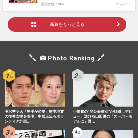
週刊女性PRIME
2026/8/7
新着をもっと見る
Photo Ranking
滝沢秀明氏「男手が必要」熊本地震
小栗旬の“非公表長女”が顔隠しデビ
の復興支援を表明、中居正広もボラ
ュー、透ける山田優の「スーパーモ
ンティア計画…
デルに」野…