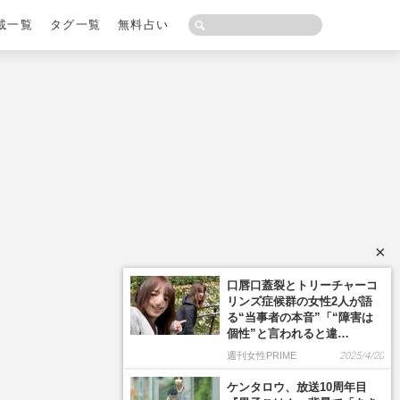
載一覧
タグ一覧
無料占い
×
口唇口蓋裂とトリーチャーコ
リンズ症候群の女性2人が語
る“当事者の本音”「“障害は
個性”と言われると違…
週刊女性PRIME
2025/4/20
ケンタロウ、放送10周年目