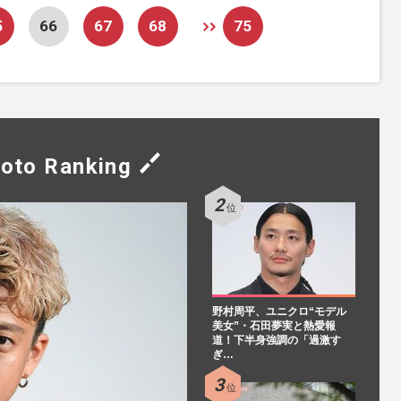
5
66
67
68
75
oto Ranking
野村周平、ユニクロ“モデル
美女”・石田夢実と熱愛報
道！下半身強調の「過激す
ぎ…