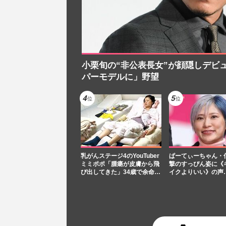
小栗旬の“非公表長女”が顔隠しデビ
パーモデルに」野望
乳がんステージ4のYouTuber
ぱーてぃーちゃん・
ミミポポ「腫瘍が皮膚から飛
撃のすっぴん姿に《
び出してきた」34歳で余命…
イクよりいい》の声