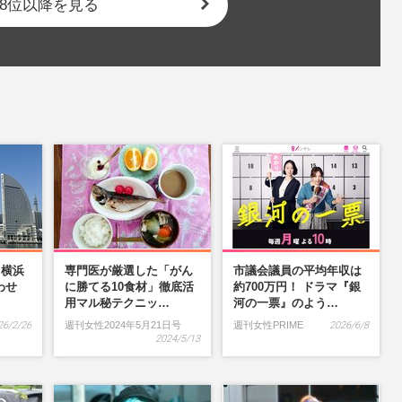
8位以降を見る
】横浜
専門医が厳選した「がん
市議会議員の平均年収は
わせ
に勝てる10食材」徹底活
約700万円！ ドラマ『銀
…
用マル秘テクニッ…
河の一票』のよう…
26/2/26
週刊女性2024年5月21日号
週刊女性PRIME
2026/6/8
2024/5/13