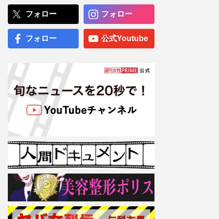
記事3本「何をされたかわ
かってしまった」「被害内
フォロー
フォロー
容に戦慄」「有料会員クラ
ブ設立」
フォロー
公式Youtube
乳がんステージ4の
YouTuberミミポポ「腫瘍が
皮膚から飛び出してきた」
34歳で余命宣告から5年
「大きな学び」
専門医が厳選した「がんに
勝てる10食材」徹底活用マ
ル秘テクニック、1日10点
満点の“早見シート”簡単管
理で手軽にがん予防
【大阪より強引？】横浜
市、’27年花博に合わせ「市
内全域」路上喫煙禁止方針
も、喫煙所整備は“ノープラ
ン”の現状
趣里主演ドラマ『大空港』
が税関とのコラボポスター
解禁も“皮肉すぎるタイミン
グ”… 三山凌輝の密会報道