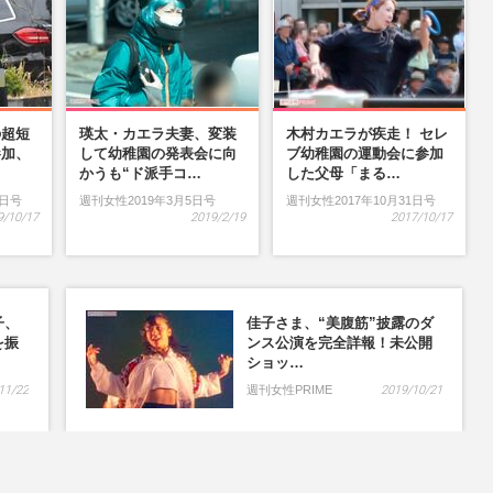
の超短
瑛太・カエラ夫妻、変装
木村カエラが疾走！ セレ
参加、
して幼稚園の発表会に向
ブ幼稚園の運動会に参加
…
かうも“ド派手コ…
した父母「まる…
9日号
週刊女性2019年3月5日号
週刊女性2017年10月31日号
9/10/17
2019/2/19
2017/10/17
子、
佳子さま、“美腹筋”披露のダ
を振
ンス公演を完全詳報！未公開
ショッ…
11/22
週刊女性PRIME
2019/10/21