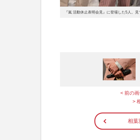
『嵐 活動休止表明会見』に登場した5人。
< 前の
>
相葉