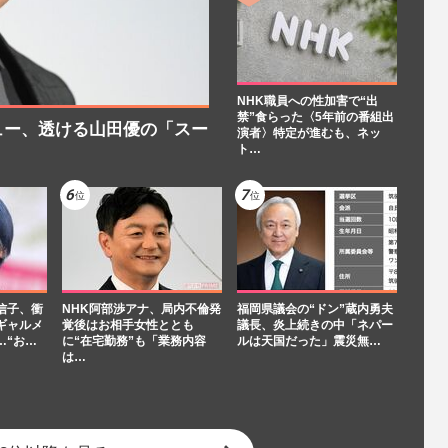
NHK職員への性加害で“出
禁”食らった〈5年前の番組出
ュー、透ける山田優の「スー
演者〉特定が進むも、ネッ
ト…
信子、衝
NHK阿部渉アナ、局内不倫発
福岡県議会の“ドン”蔵内勇夫
ギャルメ
覚後はお相手女性ととも
議長、炎上続きの中「ネパー
…“お…
に“在宅勤務”も「業務内容
ルは天国だった」震災無…
は…