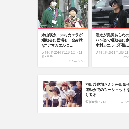
永山瑛太・木村カエラが
瑛太が美脚あらわ
運動会に登場も…全身緑
パン姿で運動会に
な“アマガエルコ…
木村カエラは不機
週刊女性2020年12月1日・12
週刊女性2019年10月2
月8日号
201
2020/11/17
神田沙也加さんと松田聖
運動会でのツーショット
り返る
週刊女性PRIME
2019/