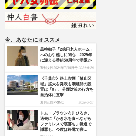
を連想させる“キャッチコピ
ー”
今、あなたにオススメ
黒柳徹子「2億円老人ホーム」
へのお引越しに関心 2025年
に迎える番組50周年で勇退か
週刊女性2024年7月9日号
2024/6/25
《千葉市》路上喫煙「禁止区
域」拡大を発表も喫煙所の設
置は「0」、分煙対策の行方を
自治体に直撃
週刊女性PRIME
2026/5/27
トム・ブラウン布川ひろき、
過去に「かき氷を食べながら
ファミレスで寝落ち」報道で
謝罪も、今度は終電で寝…