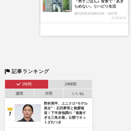
『男子ごはん』背景で「あき
らめない」リハビリ生活
週刊女性2018年5月8・15日号
2018/4/24
記事ランキング
1時間
24時間
週間
月間
いいね
野村周平、ユニクロ“モデル
美女”・石田夢実と熱愛報
道！下半身強調の「過激す
ぎる三角水着」公開でネッ
トざわつき