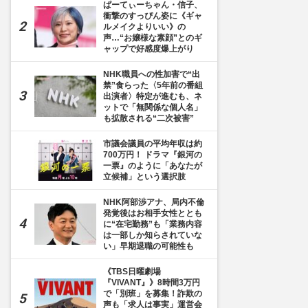
ぱーてぃーちゃん・信子、
衝撃のすっぴん姿に《ギャ
ルメイクよりいい》の
声…“お嬢様な素顔”とのギ
ャップで好感度爆上がり
NHK職員への性加害で“出
禁”食らった〈5年前の番組
出演者〉特定が進むも、ネ
ットで「無関係な個人名」
も拡散される“二次被害”
市議会議員の平均年収は約
700万円！ ドラマ『銀河の
一票』のように「あなたが
立候補」という選択肢
NHK阿部渉アナ、局内不倫
発覚後はお相手女性ととも
に“在宅勤務”も「業務内容
は一部しか知らされていな
い」早期退職の可能性も
《TBS日曜劇場
『VIVANT』》8時間3万円
で「別班」を募集！詐欺の
声も「求人は事実」運営会