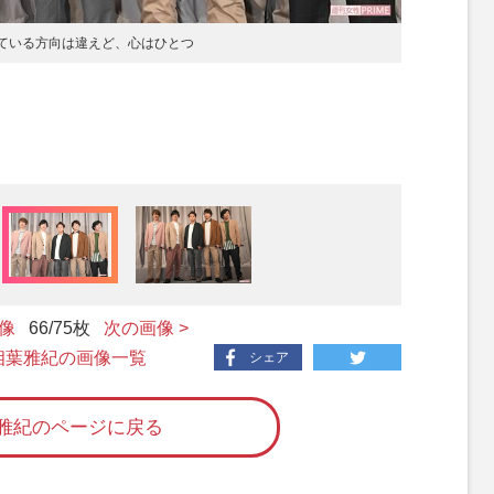
見ている方向は違えど、心はひとつ
画像
66
/75枚
次の画像 >
 相葉雅紀の画像一覧
シェア
雅紀のページに戻る