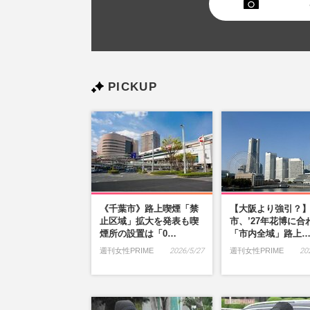
PICKUP
《千葉市》路上喫煙「禁
【大阪より強引？
止区域」拡大を発表も喫
市、’27年花博に合
煙所の設置は「0…
「市内全域」路上
週刊女性PRIME
2026/5/27
週刊女性PRIME
20