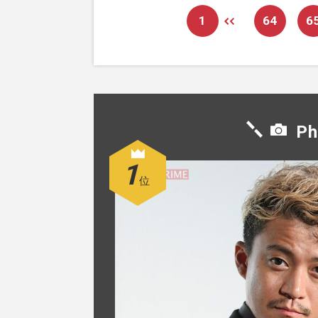
1
64
6
Ph