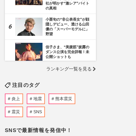
社が明かす“激レア”バイト
の真相
小栗旬の“非公表長女”が顔
隠しデビュー、透ける山田
優の「スーパーモデルに」
野望
佳子さま、“美腹筋”披露の
ダンス公演を完全詳報！未
公開ショットも
ランキング一覧を見る
《千葉市》路上喫煙「禁止
区域」拡大を発表も喫煙所
の設置は「0」、分煙対策
注目のタグ
の行方を自治体に直撃
福岡県議会の“ドン”蔵内勇
炎上
地震
熊本震災
夫議長、炎上続きの中「ネ
パールは天国だった」震災
無視の不謹慎発言で「地獄
震災
SNS
に落ちろ」国民憤慨
【渡邊渚『透明を満た
SNSで最新情報を発信中！
す』】読者が関心を寄せた