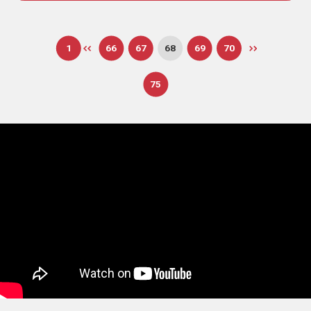
1
66
67
68
69
70
75