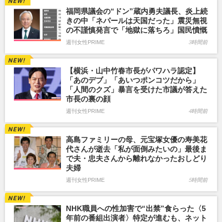
福岡県議会の“ドン”蔵内勇夫議長、炎上続
きの中「ネパールは天国だった」震災無視
の不謹慎発言で「地獄に落ちろ」国民憤慨
週刊女性PRIME
3時間前
【横浜・山中竹春市長がパワハラ認定】
「あのデブ」「あいつポンコツだから」
「人間のクズ」暴言を受けた市議が答えた
市長の裏の顔
週刊女性PRIME
4時間前
高島ファミリーの母、元宝塚女優の寿美花
代さんが逝去「私が面倒みたいの」最後ま
で夫・忠夫さんから離れなかったおしどり
夫婦
週刊女性PRIME
5時間前
NHK職員への性加害で“出禁”食らった〈5
年前の番組出演者〉特定が進むも、ネット