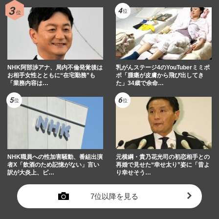
NHK阿部渉アナ、局内不倫発覚後は
乳がんステージ4のYouTuberミミポ
お相手女性とともに“在宅勤務”も
ポ「腫瘍が皮膚から飛び出してき
「業務内容は…
た」34歳で余命…
NHK職員への性加害騒動、番組出演
元横綱・貴乃花光司の初恋相手との
者X「飲酒のため記憶がない」言い
再婚で見せた“幸せ太り”姿に「昔よ
訳が大炎上、ピ…
り幸せそう…
7位以降を見る