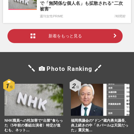
で「無関係な個人名」も拡散される“二次
被害”
週刊女性PRIME
7時間前
新着をもっと見る
Photo Ranking
NHK職員への性加害で“出禁”食らっ
福岡県議会の“ドン”蔵内勇夫議長、
た〈5年前の番組出演者〉特定が進
炎上続きの中「ネパールは天国だっ
むも、ネット…
た」震災無…