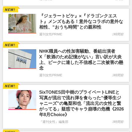
『ジェラートピケ』×『ドラゴンクエス
ト』メンズもある！意外なコラボの意外な
相性、“おうち時間”との親和性
週刊女性PRIME
2時間前
NHK職員への性加害騒動、番組出演者
X「飲酒のため記憶がない」言い訳が大炎
上、ピークに達した不信感と二次被害の懸
念
週刊女性PRIME
3時間前
SixTONES田中樹のプライベートLINEと
写真が流出で流れ弾を食らった“優等生ジ
ャニーズ”の亀梨和也「流出元の女性と繋
がってる」疑惑でキャラ崩壊の危機《2026
年8月Choice》
『週刊女性』編集部
3時間前