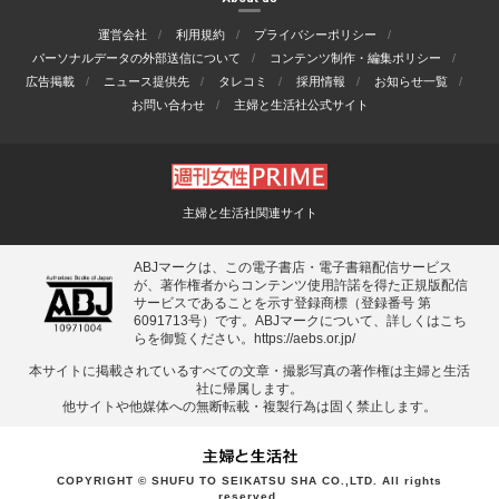
運営会社
利用規約
プライバシーポリシー
パーソナルデータの外部送信について
コンテンツ制作・編集ポリシー
広告掲載
ニュース提供先
タレコミ
採用情報
お知らせ一覧
お問い合わせ
主婦と生活社公式サイト
主婦と生活社関連サイト
ABJマークは、この電子書店・電子書籍配信サービス
が、著作権者からコンテンツ使用許諾を得た正規版配信
サービスであることを示す登録商標（登録番号 第
6091713号）です。ABJマークについて、詳しくはこち
らを御覧ください。
https://aebs.or.jp/
本サイトに掲載されているすべての⽂章・撮影写真の著作権は主婦と⽣活
社に帰属します。
他サイトや他媒体への無断転載・複製⾏為は固く禁⽌します。
COPYRIGHT © SHUFU TO SEIKATSU SHA CO.,LTD. All rights
reserved.