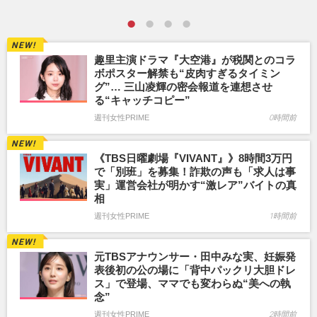
趣里主演ドラマ『大空港』が税関とのコラ
ボポスター解禁も“皮肉すぎるタイミン
グ”… 三山凌輝の密会報道を連想させ
る“キャッチコピー”
週刊女性PRIME
0時間前
《TBS日曜劇場『VIVANT』》8時間3万円
で「別班」を募集！詐欺の声も「求人は事
実」運営会社が明かす“激レア”バイトの真
相
週刊女性PRIME
1時間前
元TBSアナウンサー・田中みな実、妊娠発
表後初の公の場に「背中パックリ大胆ドレ
ス」で登場、ママでも変わらぬ“美への執
念”
週刊女性PRIME
2時間前