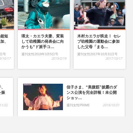
の超短
瑛太・カエラ夫妻、変装
木村カエラが疾走！ セレ
参加、
して幼稚園の発表会に向
ブ幼稚園の運動会に参加
…
かうも“ド派手コ…
した父母「まる…
9日号
週刊女性2019年3月5日号
週刊女性2017年10月31日号
9/10/17
2019/2/19
2017/10/17
子、
佳子さま、“美腹筋”披露のダ
を振
ンス公演を完全詳報！未公開
ショッ…
11/22
週刊女性PRIME
2019/10/21