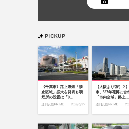
PICKUP
《千葉市》路上喫煙「禁
【大阪より強引？
止区域」拡大を発表も喫
市、’27年花博に合
煙所の設置は「0…
「市内全域」路上
週刊女性PRIME
2026/5/27
週刊女性PRIME
20