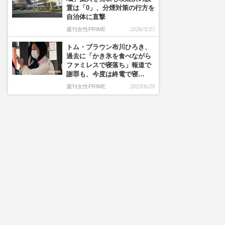
置は「0」、分煙対策の行方を
自治体に直撃
週刊女性PRIME
2026/5/27
トム・ブラウン布川ひろき、
過去に「かき氷を食べながら
ファミレスで寝落ち」報道で
謝罪も、今度は終電で寝…
週刊女性PRIME
2023/6/29