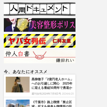
今、あなたにオススメ
黒柳徹子「2億円老人ホーム」
へのお引越しに関心 2025年
に迎える番組50周年で勇退か
週刊女性2024年7月9日号
2024/6/25
《千葉市》路上喫煙「禁止区
域」拡大を発表も喫煙所の設