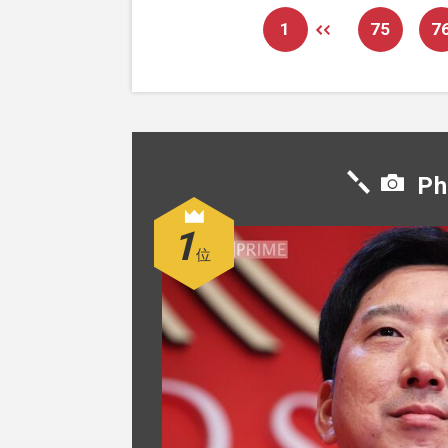
1
75
7
Ph