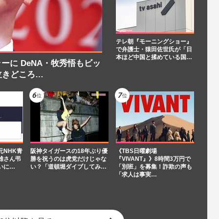
テレ朝『モーニングショー』
で弁護士・猿田佐世氏が「日
本ほど中国と揉めている国…
に DeNA・牧秀悟もビッ
泣きどころ…
元NHK青
阪神タイガースの18年ぶり優
《TBS日曜劇場
雄さん弔
勝を祝うのは虎党だけじゃな
『VIVANT』》8時間3万円で
いに…
い？「道頓堀ダイブしてみ…
「別班」を募集！詐欺の声も
「求人は事実…