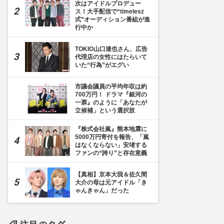
次はアイドルプロデュー
ス！大手配信で“timelesz
式”オーディション番組が進
行中か
TOKIO山口達也さん、広告
代理店の女性にはたらいて
いた“行為”がエグい
市議会議員の平均年収は約
700万円！ ドラマ『銀河の
一票』のように「あなたが
立候補」という選択肢
『株式会社嵐』熊本地震に
5000万円寄付を報告、「嵐
はなくならない」安堵する
ファンの“誇り”と存在意義
【真相】京本大我＆佐久間
大介の母は元アイドル「き
ゃんきゃん」だった