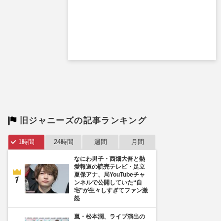
旧ジャニーズの記事ランキング
1時間
24時間
週間
月間
なにわ男子・西畑大吾と熱
愛報道の読売テレビ・足立
夏保アナ、局YouTubeチャ
ンネルで公開していた“自
宅”が生々しすぎてファン激
怒
嵐・松本潤、ライブ演出の