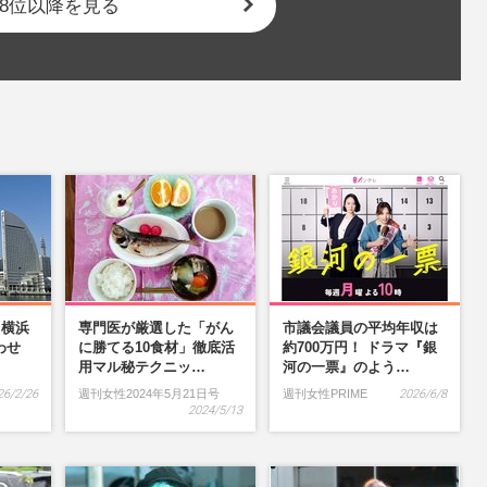
8位以降を見る
】横浜
専門医が厳選した「がん
市議会議員の平均年収は
わせ
に勝てる10食材」徹底活
約700万円！ ドラマ『銀
…
用マル秘テクニッ…
河の一票』のよう…
26/2/26
週刊女性2024年5月21日号
週刊女性PRIME
2026/6/8
2024/5/13