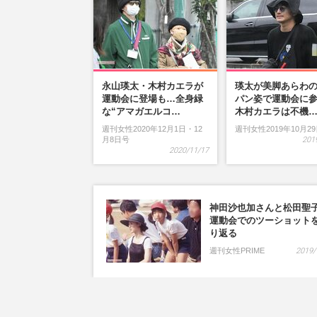
永山瑛太・木村カエラが
瑛太が美脚あらわ
運動会に登場も…全身緑
パン姿で運動会に
な“アマガエルコ…
木村カエラは不機
週刊女性2020年12月1日・12
週刊女性2019年10月2
月8日号
201
2020/11/17
神田沙也加さんと松田聖
運動会でのツーショット
り返る
週刊女性PRIME
2019/