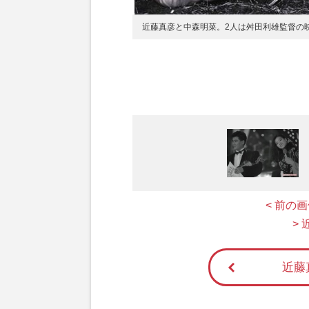
近藤真彦と中森明菜。2人は舛田利雄監督の
< 前の
>
近藤