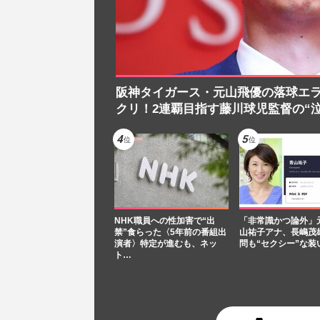
阪神タイガース・元山飛優の落球エラー
クリ！2連覇目指す藤川球児監督の“
NHK職員への性加害で“出
「非常識かつ論外」
禁”食らった〈5年前の番組出
山祐子アナ、長嶋茂
演者〉特定が進むも、ネッ
問も“セクシー”な装
ト…