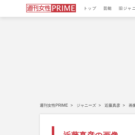
トップ
芸能
旧ジャ
週刊女性PRIME
ジャニーズ
近藤真彦
画