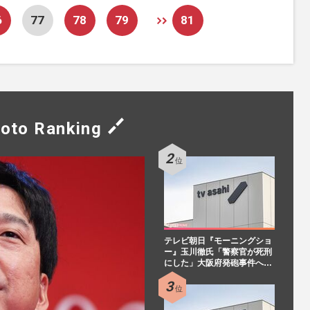
6
77
78
79
81
oto Ranking
テレビ朝日『モーニングショ
ー』玉川徹氏「警察官が死刑
にした」大阪府発砲事件へ…