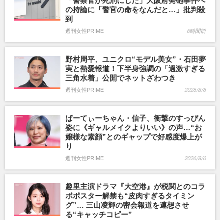
「警察官が死刑にした」大阪府発砲事件へ
の持論に「警官の命をなんだと…」批判殺
到
週刊女性PRIME
6時間前
野村周平、ユニクロ“モデル美女”・石田夢
実と熱愛報道！下半身強調の「過激すぎる
三角水着」公開でネットざわつき
週刊女性PRIME
2026/8/6
ぱーてぃーちゃん・信子、衝撃のすっぴん
姿に《ギャルメイクよりいい》の声…“お
嬢様な素顔”とのギャップで好感度爆上が
り
週刊女性PRIME
2026/8/6
趣里主演ドラマ『大空港』が税関とのコラ
ボポスター解禁も“皮肉すぎるタイミン
グ”… 三山凌輝の密会報道を連想させ
る“キャッチコピー”