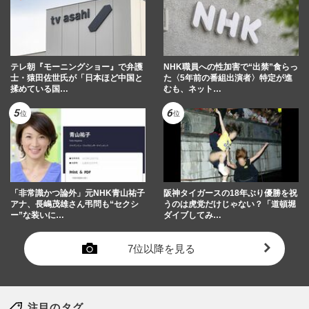
テレ朝『モーニングショー』で弁護
NHK職員への性加害で“出禁”食らっ
士・猿田佐世氏が「日本ほど中国と
た〈5年前の番組出演者〉特定が進
揉めている国…
むも、ネット…
「非常識かつ論外」元NHK青山祐子
阪神タイガースの18年ぶり優勝を祝
アナ、長嶋茂雄さん弔問も“セクシ
うのは虎党だけじゃない？「道頓堀
ー”な装いに…
ダイブしてみ…
7位以降を見る
注目のタグ