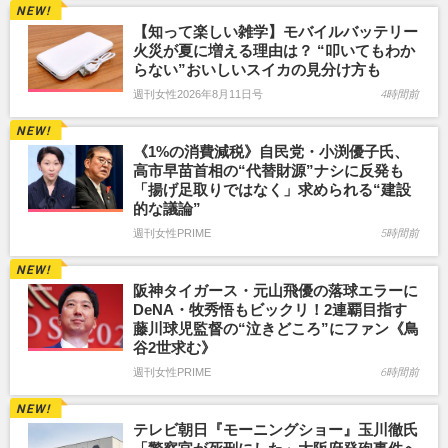
【知って楽しい雑学】モバイルバッテリー
火災が夏に増える理由は？ “叩いてもわか
らない”おいしいスイカの見分け方も
週刊女性2026年8月11日号
4時間前
《1%の消費減税》自民党・小渕優子氏、
高市早苗首相の“代替財源”ナシに反発も
「揚げ足取りではなく」求められる“建設
的な議論”
週刊女性PRIME
5時間前
阪神タイガース・元山飛優の落球エラーに
DeNA・牧秀悟もビックリ！2連覇目指す
藤川球児監督の“泣きどころ”にファン《鳥
谷2世求む》
週刊女性PRIME
6時間前
テレビ朝日『モーニングショー』玉川徹氏