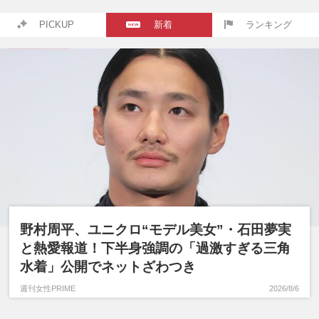
PICKUP
新着
ランキング
野村周平、ユニクロ“モデル美女”・石田夢実
と熱愛報道！下半身強調の「過激すぎる三角
水着」公開でネットざわつき
週刊女性PRIME
2026/8/6