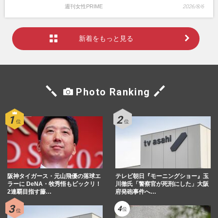
週刊女性PRIME
2026/8/6
新着をもっと見る
Photo Ranking
阪神タイガース・元山飛優の落球エ
テレビ朝日『モーニングショー』玉
ラーに DeNA・牧秀悟もビックリ！
川徹氏「警察官が死刑にした」大阪
2連覇目指す藤…
府発砲事件へ…