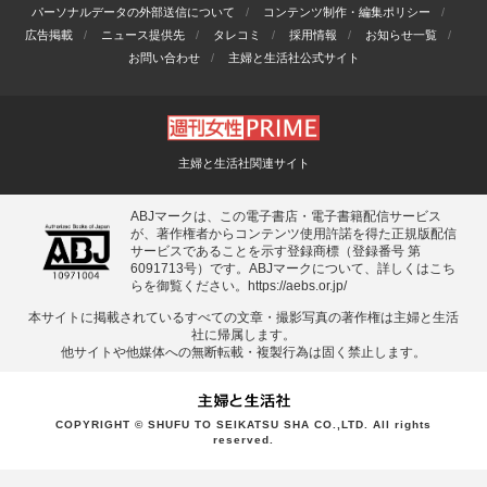
パーソナルデータの外部送信について
コンテンツ制作・編集ポリシー
広告掲載
ニュース提供先
タレコミ
採用情報
お知らせ一覧
お問い合わせ
主婦と生活社公式サイト
主婦と生活社関連サイト
ABJマークは、この電子書店・電子書籍配信サービス
が、著作権者からコンテンツ使用許諾を得た正規版配信
サービスであることを示す登録商標（登録番号 第
6091713号）です。ABJマークについて、詳しくはこち
らを御覧ください。
https://aebs.or.jp/
本サイトに掲載されているすべての⽂章・撮影写真の著作権は主婦と⽣活
社に帰属します。
他サイトや他媒体への無断転載・複製⾏為は固く禁⽌します。
COPYRIGHT © SHUFU TO SEIKATSU SHA CO.,LTD. All rights
reserved.