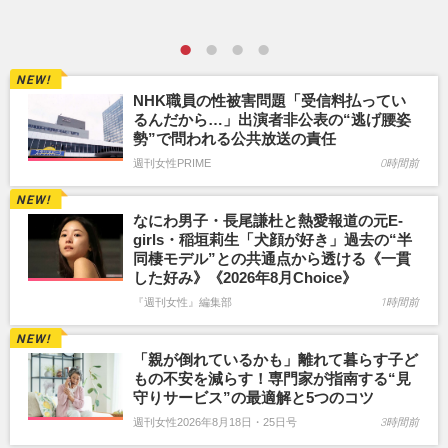
NHK職員の性被害問題「受信料払ってい
るんだから…」出演者非公表の“逃げ腰姿
勢”で問われる公共放送の責任
週刊女性PRIME
0時間前
なにわ男子・長尾謙杜と熱愛報道の元E-
girls・稲垣莉生「犬顔が好き」過去の“半
同棲モデル”との共通点から透ける《一貫
した好み》《2026年8月Choice》
『週刊女性』編集部
1時間前
「親が倒れているかも」離れて暮らす子ど
もの不安を減らす！専門家が指南する“見
守りサービス”の最適解と5つのコツ
週刊女性2026年8月18日・25日号
3時間前