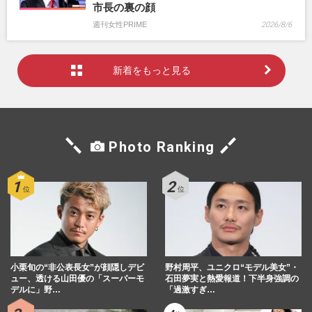
市長の裏の顔
週刊女性PRIME
2026/8/6
新着をもっと見る
Photo Ranking
小栗旬の“非公表長女”が顔隠しデビ
野村周平、ユニクロ“モデル美女”・
ュー、透ける山田優の「スーパーモ
石田夢実と熱愛報道！下半身強調の
デルに」野…
「過激すぎ…