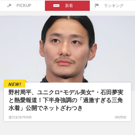
PICKUP
新着
ランキング
野村周平、ユニクロ“モデル美女”・石田夢実
と熱愛報道！下半身強調の「過激すぎる三角
水着」公開でネットざわつき
週刊女性PRIME
6時間前