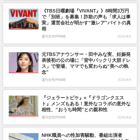
《TBS日曜劇場『VIVANT』》8時間3万円
で「別班」を募集！詐欺の声も「求人は事
実」運営会社が明かす“激レア”バイトの真
相
週刊女性PRIME
2026/8/6
元TBSアナウンサー・田中みな実、妊娠発
表後初の公の場に「背中パックリ大胆ドレ
ス」で登場、ママでも変わらぬ“美への執
念”
週刊女性PRIME
2026/8/6
『ジェラートピケ』×『ドラゴンクエス
ト』メンズもある！意外なコラボの意外な
相性、“おうち時間”との親和性
週刊女性PRIME
2026/8/6
NHK職員への性加害騒動、番組出演者