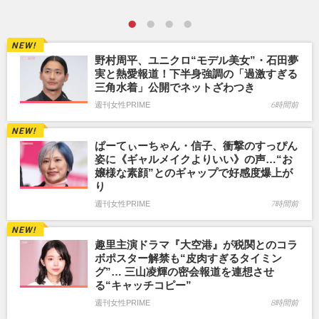
野村周平、ユニクロ“モデル美女”・石田夢
実と熱愛報道！下半身強調の「過激すぎる
三角水着」公開でネットざわつき
週刊女性PRIME
6時間前
ぱーてぃーちゃん・信子、衝撃のすっぴん
姿に《ギャルメイクよりいい》の声…“お
嬢様な素顔”とのギャップで好感度爆上が
り
週刊女性PRIME
7時間前
趣里主演ドラマ『大空港』が税関とのコラ
ボポスター解禁も“皮肉すぎるタイミン
グ”… 三山凌輝の密会報道を連想させ
る“キャッチコピー”
週刊女性PRIME
8時間前