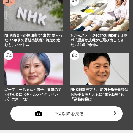
NHK職員への性加害で“出禁”食らっ
乳がんステージ4のYouTuberミミポ
た〈5年前の番組出演者〉特定が進
ポ「腫瘍が皮膚から飛び出してき
むも、ネット…
た」34歳で余命…
ぱーてぃーちゃん・信子、衝撃のす
NHK阿部渉アナ、局内不倫発覚後は
っぴん姿に《ギャルメイクよりい
お相手女性とともに“在宅勤務”も
い》の声…“お…
「業務内容は…
7位以降を見る