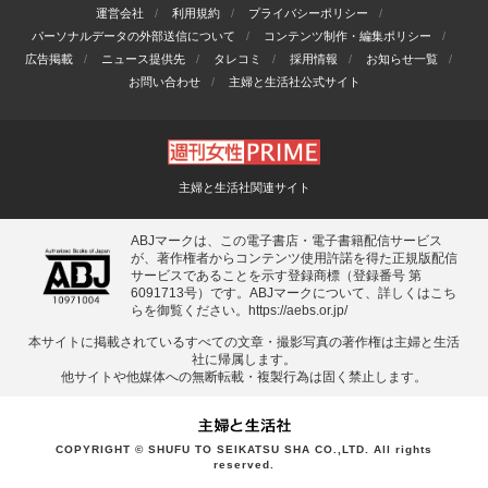
運営会社
利用規約
プライバシーポリシー
パーソナルデータの外部送信について
コンテンツ制作・編集ポリシー
広告掲載
ニュース提供先
タレコミ
採用情報
お知らせ一覧
お問い合わせ
主婦と生活社公式サイト
主婦と生活社関連サイト
ABJマークは、この電子書店・電子書籍配信サービス
が、著作権者からコンテンツ使用許諾を得た正規版配信
サービスであることを示す登録商標（登録番号 第
6091713号）です。ABJマークについて、詳しくはこち
らを御覧ください。
https://aebs.or.jp/
本サイトに掲載されているすべての⽂章・撮影写真の著作権は主婦と⽣活
社に帰属します。
他サイトや他媒体への無断転載・複製⾏為は固く禁⽌します。
COPYRIGHT © SHUFU TO SEIKATSU SHA CO.,LTD. All rights
reserved.