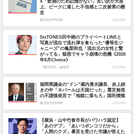
X「飲酒のため記憶がない」言い訳が大炎
上、ピークに達した不信感と二次被害の懸
念
週刊女性PRIME
2026/8/6
SixTONES田中樹のプライベートLINEと
写真が流出で流れ弾を食らった“優等生ジ
ャニーズ”の亀梨和也「流出元の女性と繋
がってる」疑惑でキャラ崩壊の危機《2026
年8月Choice》
『週刊女性』編集部
2026/8/6
福岡県議会の“ドン”蔵内勇夫議長、炎上続
きの中「ネパールは天国だった」震災無視
の不謹慎発言で「地獄に落ちろ」国民憤慨
週刊女性PRIME
2026/8/6
【横浜・山中竹春市長がパワハラ認定】
「あのデブ」「あいつポンコツだから」
「人間のクズ」暴言を受けた市議が答えた