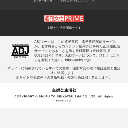
主婦と生活社関連サイト
ABJマークは、この電子書店・電子書籍配信サービス
が、著作権者からコンテンツ使用許諾を得た正規版配信
サービスであることを示す登録商標（登録番号 第
6091713号）です。ABJマークについて、詳しくはこち
らを御覧ください。
https://aebs.or.jp/
本サイトに掲載されているすべての⽂章・撮影写真の著作権は主婦と⽣活
社に帰属します。
他サイトや他媒体への無断転載・複製⾏為は固く禁⽌します。
COPYRIGHT © SHUFU TO SEIKATSU SHA CO.,LTD. All rights
reserved.