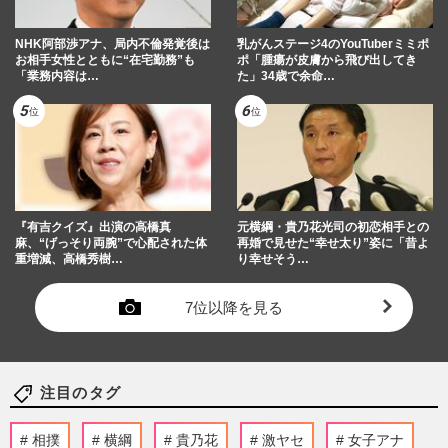
NHK阿部渉アナ、局内不倫発覚後は
乳がんステージ4のYouTuberミミポ
お相手女性とともに“在宅勤務”も
ポ「腫瘍が皮膚から飛び出してき
「業務内容は…
た」34歳で余命…
『有吉クイズ』出演の高橋真
元横綱・貴乃花光司の初恋相手との
麻、“げっそり両腕”で心配された体
再婚で見せた“幸せ太り”姿に「昔よ
重増減、高橋秀樹…
り幸せそう…
7位以降を見る
注目のタグ
相撲
横綱
貴乃花
激ヤセ
女子アナ