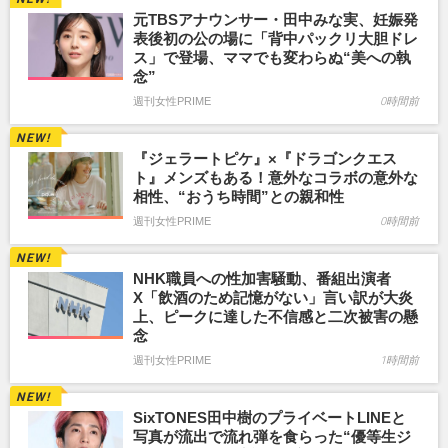
元TBSアナウンサー・田中みな実、妊娠発
表後初の公の場に「背中パックリ大胆ドレ
ス」で登場、ママでも変わらぬ“美への執
念”
週刊女性PRIME
0時間前
『ジェラートピケ』×『ドラゴンクエス
ト』メンズもある！意外なコラボの意外な
相性、“おうち時間”との親和性
週刊女性PRIME
0時間前
NHK職員への性加害騒動、番組出演者
X「飲酒のため記憶がない」言い訳が大炎
上、ピークに達した不信感と二次被害の懸
念
週刊女性PRIME
1時間前
SixTONES田中樹のプライベートLINEと
写真が流出で流れ弾を食らった“優等生ジ