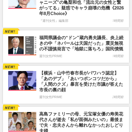
ャニーズ”の亀梨和也「流出元の女性と繋
がってる」疑惑でキャラ崩壊の危機《2026
年8月Choice》
『週刊女性』編集部
1時間前
福岡県議会の“ドン”蔵内勇夫議長、炎上続
きの中「ネパールは天国だった」震災無視
の不謹慎発言で「地獄に落ちろ」国民憤慨
週刊女性PRIME
1時間前
【横浜・山中竹春市長がパワハラ認定】
「あのデブ」「あいつポンコツだから」
「人間のクズ」暴言を受けた市議が答えた
市長の裏の顔
週刊女性PRIME
2時間前
高島ファミリーの母、元宝塚女優の寿美花
代さんが逝去「私が面倒みたいの」最後ま
で夫・忠夫さんから離れなかったおしどり
夫婦