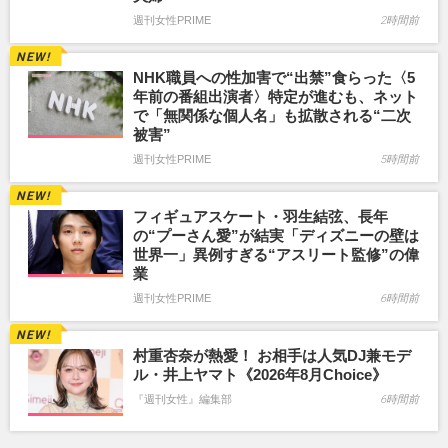
週刊女性PRIME
2時間前
NHK職員への性加害で“出禁”食らった〈5
年前の番組出演者〉特定が進むも、ネット
で「無関係な個人名」も拡散される“二次
被害”
週刊女性PRIME
5時間前
フィギュアスケート・羽生結弦、長年
の“プーさん愛”が結実「ディズニーの壁は
世界一」異例すぎる“アスリート監修”の偉
業
週刊女性PRIME
6時間前
村重杏奈が熱愛！ お相手は人気DJ兼モデ
ル・井上ヤマト《2026年8月Choice》
『週刊女性』編集部
6時間前