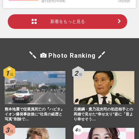
週刊女性PRIME
6時間前
新着をもっと見る
Photo Ranking
熊本地震で従業員死亡の『ハビタ』
元横綱・貴乃花光司の初恋相手との
イオン爆発事故後に“社長の経歴と
再婚で見せた“幸せ太り”姿に「昔よ
写真”削除で…
り幸せそう…