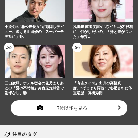
小栗旬の“非公表長女”が顔隠しデビ
浅田舞 露出度高め“赤ビキニ姿”投稿
ュー、透ける山田優の「スーパーモ
に「何がしたいの」「妹と差がつい
デルに」野…
た」辛辣…
三山凌輝、ホテル密会の花乃まりあ
『有吉クイズ』出演の高橋真
との『愛の不時着』舞台完走報告で
麻、“げっそり両腕”で心配された体
謝罪なし、妻…
重増減、高橋秀樹…
7位以降を見る
注目のタグ