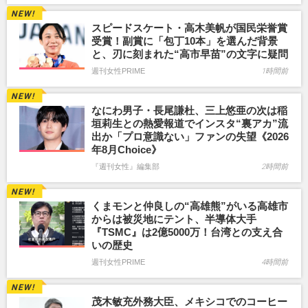
スピードスケート・高木美帆が国民栄誉賞
受賞！副賞に「包丁10本」を選んだ背景
と、刃に刻まれた“高市早苗”の文字に疑問
週刊女性PRIME
1時間前
なにわ男子・長尾謙杜、三上悠亜の次は稲
垣莉生との熱愛報道でインスタ“裏アカ”流
出か「プロ意識ない」ファンの失望《2026
年8月Choice》
『週刊女性』編集部
2時間前
くまモンと仲良しの“高雄熊”がいる高雄市
からは被災地にテント、半導体大手
『TSMC』は2億5000万！台湾との支え合
いの歴史
週刊女性PRIME
4時間前
茂木敏充外務大臣、メキシコでのコーヒー