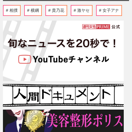
相撲
横綱
貴乃花
激ヤセ
女子アナ