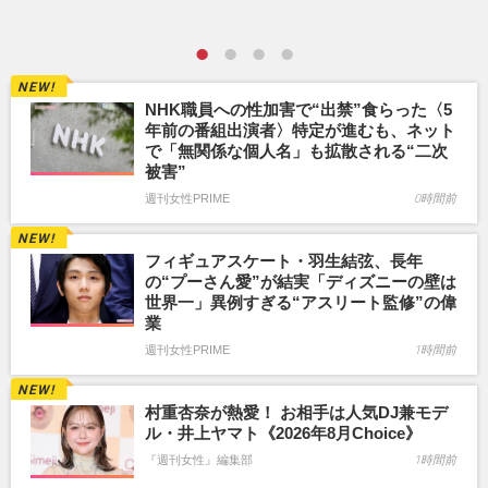
NHK職員への性加害で“出禁”食らった〈5
年前の番組出演者〉特定が進むも、ネット
で「無関係な個人名」も拡散される“二次
被害”
週刊女性PRIME
0時間前
フィギュアスケート・羽生結弦、長年
の“プーさん愛”が結実「ディズニーの壁は
世界一」異例すぎる“アスリート監修”の偉
業
週刊女性PRIME
1時間前
村重杏奈が熱愛！ お相手は人気DJ兼モデ
ル・井上ヤマト《2026年8月Choice》
『週刊女性』編集部
1時間前