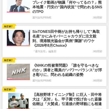
ブレイク動画が物議「何やってるの？」熊
本地震・円安の“国内状況”で問われるSNS
のTPO
週刊女性PRIME
5時間前
SixTONES田中樹がお持ち帰りして“鳥取
名産”かにみそバーニャカウダに注文殺
到、境港観光協会が異例“陳謝”のワケ
《2026年8月Choice》
『週刊女性』編集部
5時間前
《NHKの性被害問題》「誰を守るべきな
のか」演者と職員の“パワーバランス”が浮
き彫りに、問われる組織の姿勢
週刊女性PRIME
5時間前
【高校野球７イニング制】に巨人・田中将
大は「反対」も、甲子園で投げ合った斎藤
佑樹は「大賛成」引退後の野球観にも相違