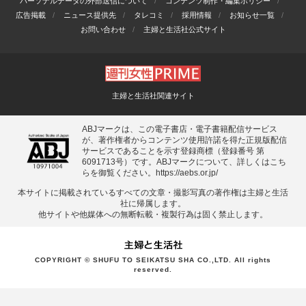
パーソナルデータの外部送信について
コンテンツ制作・編集ポリシー
広告掲載
ニュース提供先
タレコミ
採用情報
お知らせ一覧
お問い合わせ
主婦と生活社公式サイト
主婦と生活社関連サイト
ABJマークは、この電子書店・電子書籍配信サービス
が、著作権者からコンテンツ使用許諾を得た正規版配信
サービスであることを示す登録商標（登録番号 第
6091713号）です。ABJマークについて、詳しくはこち
らを御覧ください。
https://aebs.or.jp/
本サイトに掲載されているすべての⽂章・撮影写真の著作権は主婦と⽣活
社に帰属します。
他サイトや他媒体への無断転載・複製⾏為は固く禁⽌します。
COPYRIGHT © SHUFU TO SEIKATSU SHA CO.,LTD. All rights
reserved.