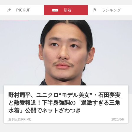
PICKUP
新着
ランキング
野村周平、ユニクロ“モデル美女”・石田夢実
と熱愛報道！下半身強調の「過激すぎる三角
水着」公開でネットざわつき
週刊女性PRIME
2026/8/6