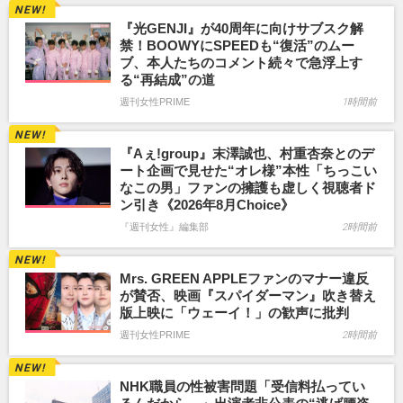
『光GENJI』が40周年に向けサブスク解
禁！BOOWYにSPEEDも“復活”のムー
ブ、本人たちのコメント続々で急浮上す
る“再結成”の道
週刊女性PRIME
1時間前
『Aぇ!group』末澤誠也、村重杏奈とのデ
ート企画で見せた“オレ様”本性「ちっこい
なこの男」ファンの擁護も虚しく視聴者ド
ン引き《2026年8月Choice》
『週刊女性』編集部
2時間前
Mrs. GREEN APPLEファンのマナー違反
が賛否、映画『スパイダーマン』吹き替え
版上映に「ウェーイ！」の歓声に批判
週刊女性PRIME
2時間前
NHK職員の性被害問題「受信料払ってい