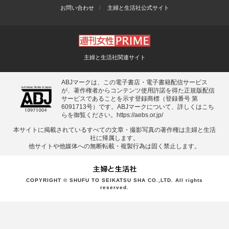
お問い合わせ
主婦と生活社公式サイト
主婦と生活社関連サイト
ABJマークは、この電子書店・電子書籍配信サービス
が、著作権者からコンテンツ使用許諾を得た正規版配信
サービスであることを示す登録商標（登録番号 第
6091713号）です。ABJマークについて、詳しくはこち
らを御覧ください。
https://aebs.or.jp/
本サイトに掲載されているすべての⽂章・撮影写真の著作権は主婦と⽣活
社に帰属します。
他サイトや他媒体への無断転載・複製⾏為は固く禁⽌します。
COPYRIGHT © SHUFU TO SEIKATSU SHA CO.,LTD. All rights
reserved.