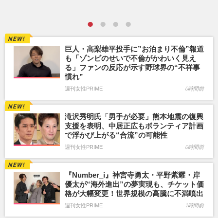
巨人・高梨雄平投手に”お泊まり不倫”報道
も「ゾンビのせいで不倫がかわいく見え
る」ファンの反応が示す野球界の“不祥事
慣れ”
週刊女性PRIME
0時間前
滝沢秀明氏「男手が必要」熊本地震の復興
支援を表明、中居正広もボランティア計画
で浮かび上がる“合流”の可能性
週刊女性PRIME
0時間前
『Number_i』神宮寺勇太・平野紫耀・岸
優太が“海外進出”の夢実現も、チケット価
格が大幅変更！世界規模の高騰に不満噴出
週刊女性PRIME
1時間前