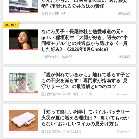
るんだから…」出演者非公表の“逃げ腰姿
勢”で問われる公共放送の責任
週刊女性PRIME
6時間前
なにわ男子・長尾謙杜と熱愛報道の元E-
girls・稲垣莉生「犬顔が好き」過去の“半
同棲モデル”との共通点から透ける《一貫
した好み》《2026年8月Choice》
『週刊女性』編集部
7時間前
「親が倒れているかも」離れて暮らす子ど
もの不安を減らす！専門家が指南する“見
守りサービス”の最適解と5つのコツ
週刊女性2026年8月18日・25日号
2026/8/7
【知って楽しい雑学】モバイルバッテリー
火災が夏に増える理由は？ “叩いてもわか
らない”おいしいスイカの見分け方も
週刊女性2026年8月11日号
2026/8/7