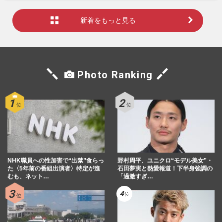
新着をもっと見る
Photo Ranking
NHK職員への性加害で“出禁”食らっ
野村周平、ユニクロ“モデル美女”・
た〈5年前の番組出演者〉特定が進
石田夢実と熱愛報道！下半身強調の
むも、ネット…
「過激すぎ…