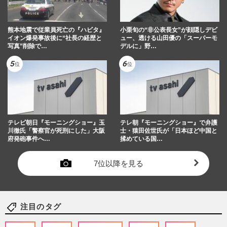
熊本地震で従業員死亡の『ハビタ』
小栗旬の“非公表長女”が顔隠しデビ
イオン爆発事故後に“社長の経歴と
ュー、透ける山田優の「スーパーモ
写真”削除で…
デルに」野…
テレビ朝日『モーニングショー』玉
テレ朝『モーニングショー』で弁護
川徹氏「警察官が死刑にした」大阪
士・猿田佐世氏が「日本ほど中国と
府発砲事件へ…
揉めている国…
7位以降を見る
注目のタグ