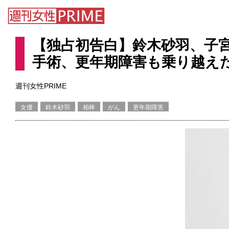
【独占初告白】鈴木砂羽、子
手術、更年期障害も乗り越えた
週刊女性PRIME
女優
鈴木砂羽
相棒
がん
更年期障害