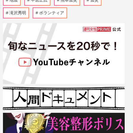
地震
中居正広
熊本震災
震災
滝沢秀明
ボランティア