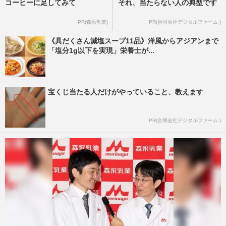
コーヒーに足してみて
それ、当たらない人の典型です
PR(森永乳業)
PR(合同会社デジタルファーム )
《具だくさん減塩スープ11品》洋風からアジアンまで
「塩分1g以下を実現」栄養士が...
宝くじ当たる人だけがやっていること、教えます
PR(合同会社デジタルファーム )