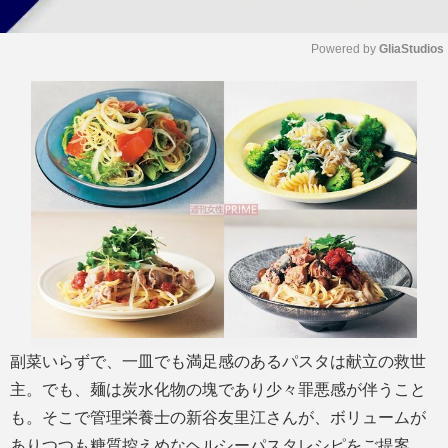
Powered by 
GliaStudios
M
u
t
e
副菜いらずで、一皿でも満足感のあるパスタは献立の救世
主。でも、麺は炭水化物の塊であり少々罪悪感が伴うこと
も。そこで管理栄養士の新谷友里江さんが、ボリュームが
ありつつも糖質控えめなヘルシーパスタレシピをご提案。