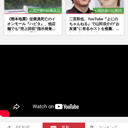
⭐ 高評価の記事(8.5)
⭐ 高評価の記事(9)
《熊本地震》従業員死亡のイ
二宮和也、YouTube『よにの
オンモール『ハビタ』、他店
ちゃんねる』で山田涼介の“お
舗でも“売上回収”指示発覚で
友達”に有名ホストを推薦、歌
「命より金」通用しなくなっ
舞伎町に“急接近”でファン
た言い訳
「関わらないで！」
PICKUP
新着
ランキング