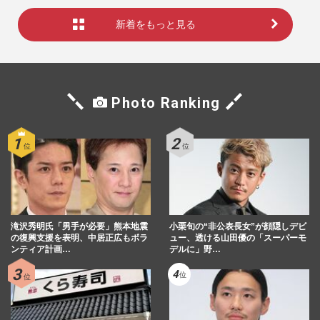
新着をもっと見る
Photo Ranking
滝沢秀明氏「男手が必要」熊本地震
小栗旬の“非公表長女”が顔隠しデビ
の復興支援を表明、中居正広もボラ
ュー、透ける山田優の「スーパーモ
ンティア計画…
デルに」野…