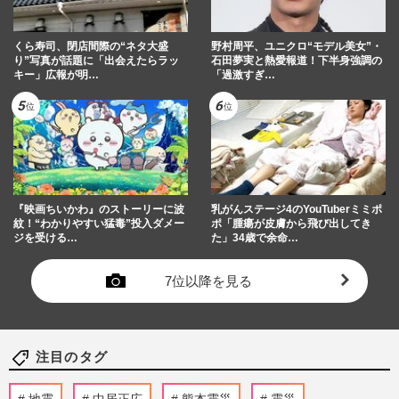
くら寿司、閉店間際の“ネタ大盛
野村周平、ユニクロ“モデル美女”・
り”写真が話題に「出会えたらラッ
石田夢実と熱愛報道！下半身強調の
キー」広報が明…
「過激すぎ…
『映画ちいかわ』のストーリーに波
乳がんステージ4のYouTuberミミポ
紋！“わかりやすい猛毒”投入ダメー
ポ「腫瘍が皮膚から飛び出してき
ジを受ける…
た」34歳で余命…
7位以降を見る
注目のタグ