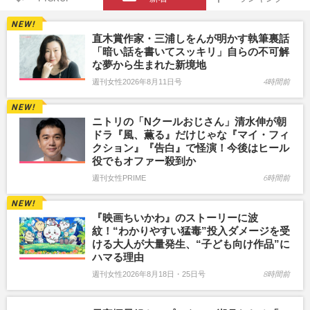
直木賞作家・三浦しをんが明かす執筆裏話
「暗い話を書いてスッキリ」自らの不可解
な夢から生まれた新境地
週刊女性2026年8月11日号
4時間前
ニトリの「Nクールおじさん」清水伸が朝
ドラ『風、薫る』だけじゃな『マイ・フィ
クション』『告白』で怪演！今後はヒール
役でもオファー殺到か
週刊女性PRIME
6時間前
『映画ちいかわ』のストーリーに波
紋！“わかりやすい猛毒”投入ダメージを受
ける大人が大量発生、“子ども向け作品”に
ハマる理由
週刊女性2026年8月18日・25日号
8時間前