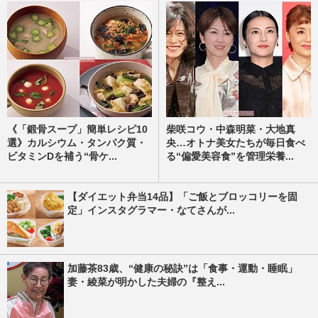
《「鍛骨スープ」簡単レシピ10
柴咲コウ・中森明菜・大地真
選》カルシウム・タンパク質・
央…オトナ美女たちが毎日食べ
ビタミンDを補う“骨ケ...
る“偏愛美容食”を管理栄養...
【ダイエット弁当14品】「ご飯とブロッコリーを固
定」インスタグラマー・なてさんが...
加藤茶83歳、“健康の秘訣”は「食事・運動・睡眠」
妻・綾菜が明かした夫婦の『整え...