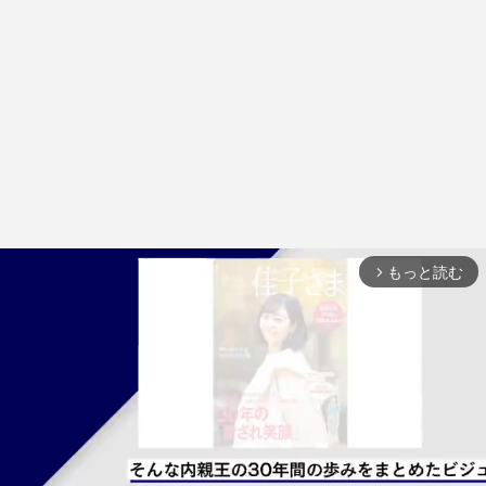
もっと読む
arrow_forward_ios