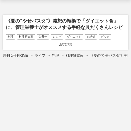
《夏の“やせパスタ”》発想の転換で「ダイエット食」
に、管理栄養士がオススメする手軽な具だくさんレシピ
料理
料理研究家
栄養士
レシピ
ダイエット
血糖値
グルメ
2025/7/6
週刊女性PRIME
ライフ
料理
料理研究家
《夏の“やせパスタ”》