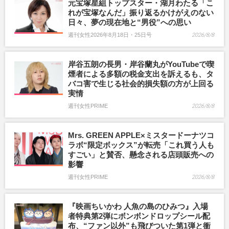
元宝塚星組トップスター・湖月わたる「こ
れが宝塚なんだ」振り返るかけがえのない
日々、夢の現在地と“男役”への思い
週刊女性2026年8月18日・25日号
2026/8/8
岸谷五朗の長男・岸谷蘭丸がYouTubeで喫
煙者による多額の税金支出を訴えるも、タ
バコ害で生じる社会的損失額の方が上回る
実情
週刊女性PRIME
2026/8/8
Mrs. GREEN APPLE×ミスタードーナツコ
ラボ“限定ボックス”が転売「これ買う人も
すごい」と賛否、懸念される店頭販売への
影響
週刊女性PRIME
2026/8/8
『映画ちいかわ 人魚の島のひみつ』入場
者特典第2弾にボンボンドロップシール配
布、“ファン以外”も飛びついた第1弾と衝