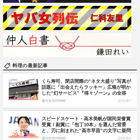
料理の最新記事
くら寿司、閉店間際の“ネタ大盛り”写真が
話題に「出会えたらラッキー」広報が明か
した“幻サービス”『得々ゾーン』の全容
週刊女性PRIME
2026/8/7
スピードスケート・高木美帆が国民栄誉賞
受賞！副賞に「包丁10本」を選んだ背景
と、刃に刻まれた“高市早苗”の文字に疑問
週刊女性PRIME
2026/8/6