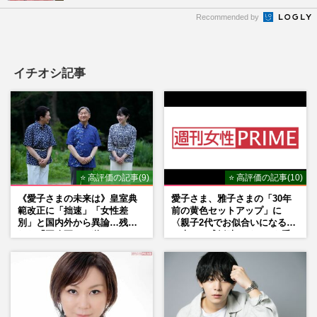
Recommended by
イチオシ記事
⭐ 高評価の記事(9)
⭐ 高評価の記事(10)
《愛子さまの未来は》皇室典
愛子さま、雅子さまの「30年
範改正に「拙速」「女性差
前の黄色セットアップ」に
別」と国内外から異論…残さ
〈親子2代でお似合いになる〉
れた「再改正」の道
の声、ご成婚時のドレスも手
がけた森英恵さんとの絆