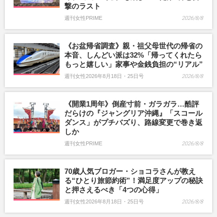
撃のラスト
週刊女性PRIME
2026/8/8
《お盆帰省調査》親・祖父母世代の帰省の
本音、しんどい派は32%「帰ってくれたら
もっと嬉しい」家事や金銭負担の“リアル”
週刊女性2026年8月18日・25日号
2026/8/8
《開業1周年》倒産寸前・ガラガラ…酷評
だらけの『ジャングリア沖縄』「スコール
ダンス」がプチバズり、路線変更で巻き返
しか
週刊女性PRIME
2026/8/8
70歳人気ブロガー・ショコラさんが教え
る“ひとり旅節約術”！満足度アップの秘訣
と押さえるべき「4つの心得」
週刊女性2026年8月18日・25日号
2026/8/8