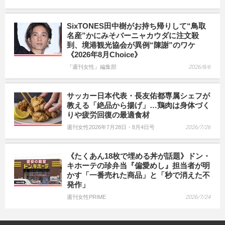
SixTONES田中樹がお持ち帰りして“鳥取
名産”かにみそバーニャカウダに注文殺
到、境港観光協会が異例“陳謝”のワケ
《2026年8月Choice》
『週刊女性』編集部
2026/8/6
サッカー日本代表・長友佑都専属シェフが
教える「絶品から揚げ」…鶏肉は身体づく
りや疲労回復の最適食材
週刊女性2026年7月28日・8月4日号
2026/7/26
《たくあん18枚で埋める丼が話題》ドン・
キホーテの珍弁当『偏愛めし』担当者が明
かす「一番売れた商品」と「秒で消えた不
発作」
週刊女性PRIME
2026/7/24