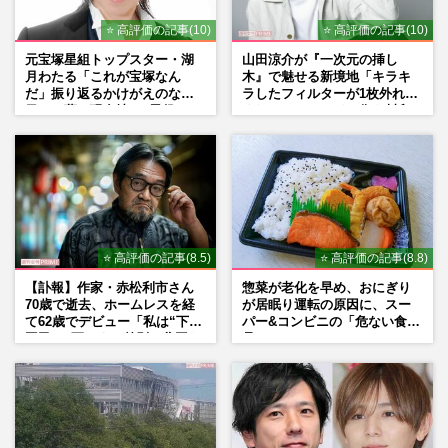
⭐ 高評価の記事(10)
⭐ 高評価の記事(10)
元宝塚星組トップスター・湖
山田涼介が『一次元の挿し
月わたる「これが宝塚なん
木』で魅せる新境地「キラキ
だ」振り返るかけがえのない
ラしたフィルターが1枚外れて
日々、夢の現在地と“男役”へ
くれたら」アイドル像を封印
の思い
した覚悟
⭐ 高評価の記事(8.5)
⭐ 高評価の記事(8.8)
【訃報】作家・赤松利市さん
惣菜が老化を早め、おにぎり
70歳で逝去、ホームレスを経
が居眠り運転の原因に、スー
て62歳でデビュー「私は“下級
パー&コンビニの「危ない食
国民”。死ぬまで差別と貧困を
品」
書き続けます」壮絶人生