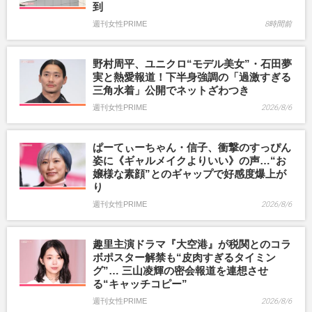
到
週刊女性PRIME
8時間前
野村周平、ユニクロ“モデル美女”・石田夢
実と熱愛報道！下半身強調の「過激すぎる
三角水着」公開でネットざわつき
週刊女性PRIME
2026/8/6
ぱーてぃーちゃん・信子、衝撃のすっぴん
姿に《ギャルメイクよりいい》の声…“お
嬢様な素顔”とのギャップで好感度爆上が
り
週刊女性PRIME
2026/8/6
趣里主演ドラマ『大空港』が税関とのコラ
ボポスター解禁も“皮肉すぎるタイミン
グ”… 三山凌輝の密会報道を連想させ
る“キャッチコピー”
週刊女性PRIME
2026/8/6