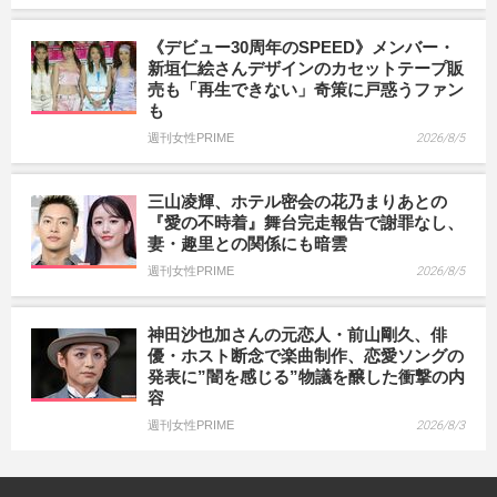
《デビュー30周年のSPEED》メンバー・
新垣仁絵さんデザインのカセットテープ販
売も「再生できない」奇策に戸惑うファン
も
週刊女性PRIME
2026/8/5
三山凌輝、ホテル密会の花乃まりあとの
『愛の不時着』舞台完走報告で謝罪なし、
妻・趣里との関係にも暗雲
週刊女性PRIME
2026/8/5
神田沙也加さんの元恋人・前山剛久、俳
優・ホスト断念で楽曲制作、恋愛ソングの
発表に”闇を感じる”物議を醸した衝撃の内
容
週刊女性PRIME
2026/8/3