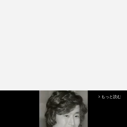
もっと読む
arrow_forward_ios