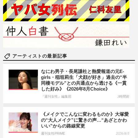
アーティストの最新記事
なにわ男子・長尾謙杜と熱愛報道の元E-
girls・稲垣莉生「犬顔が好き」過去の“半
同棲モデル”との共通点から透ける《一貫
した好み》《2026年8月Choice》
『週刊女性』編集部
3時間前
《メイクでこんなに変わるものか》大塚愛
の“大人メイク”に驚きの声…“あざとかわ
いい”からの路線変更
週刊女性PRIME
2026/8/5