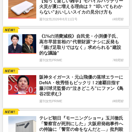
【知って楽しい雑学】モバイルバッテリー
火災が夏に増える理由は？ “叩いてもわか
らない”おいしいスイカの見分け方も
週刊女性2026年8月11日号
6時間前
《1%の消費減税》自民党・小渕優子氏、
高市早苗首相の“代替財源”ナシに反発も
「揚げ足取りではなく」求められる“建設
的な議論”
週刊女性PRIME
7時間前
阪神タイガース・元山飛優の落球エラーに
DeNA・牧秀悟もビックリ！2連覇目指す
藤川球児監督の“泣きどころ”にファン《鳥
谷2世求む》
週刊女性PRIME
8時間前
テレビ朝日『モーニングショー』玉川徹氏
「警察官が死刑にした」大阪府発砲事件へ
の持論に「警官の命をなんだと…」批判殺