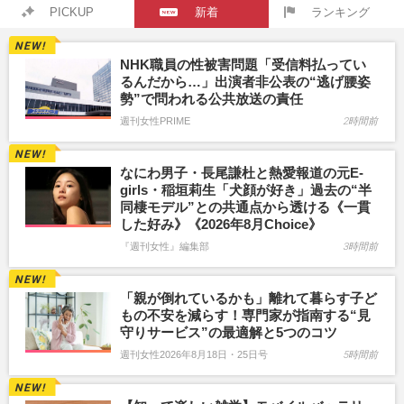
PICKUP
新着
ランキング
NHK職員の性被害問題「受信料払ってい
るんだから…」出演者非公表の“逃げ腰姿
勢”で問われる公共放送の責任
週刊女性PRIME
2時間前
なにわ男子・長尾謙杜と熱愛報道の元E-
girls・稲垣莉生「犬顔が好き」過去の“半
同棲モデル”との共通点から透ける《一貫
した好み》《2026年8月Choice》
『週刊女性』編集部
3時間前
「親が倒れているかも」離れて暮らす子ど
もの不安を減らす！専門家が指南する“見
守りサービス”の最適解と5つのコツ
週刊女性2026年8月18日・25日号
5時間前