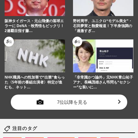
阪神タイガース・元山飛優の落球エ
野村周平、ユニクロ“モデル美女”・
ラーに DeNA・牧秀悟もビックリ！
石田夢実と熱愛報道！下半身強調の
2連覇目指す藤…
「過激すぎ…
NHK職員への性加害で“出禁”食らっ
「非常識かつ論外」元NHK青山祐子
た〈5年前の番組出演者〉特定が進
アナ、長嶋茂雄さん弔問も“セクシ
むも、ネット…
ー”な装いに…
7位以降を見る
注目のタグ