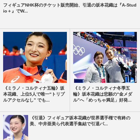
フィギュアNHK杯のチケット販売開始、引退の坂本花織は『A-Stud
io＋』でW...
《ミラノ・コルティナ五輪》坂
《ミラノ・コルティナ冬季五
本花織、上位5人で唯一“トリプ
輪》坂本花織は悲願の“金メダ
ルアクセルなし” でも...
ル”へ「めっちゃ満足」好発...
《引退》フィギュア坂本花織が世界選手権で有終の
美、中井亜美ら代表選手集結で引退パ...