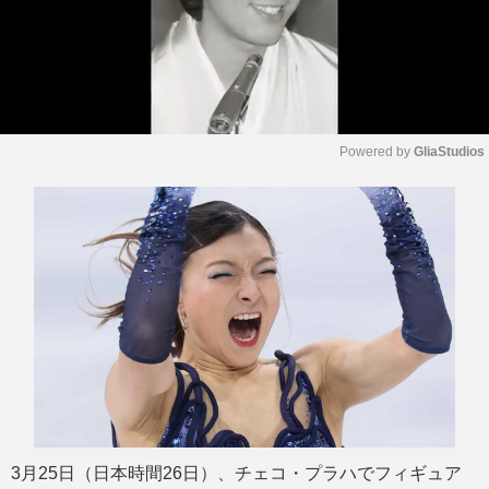
Powered by 
GliaStudios
M
u
t
e
3月25日（日本時間26日）、チェコ・プラハでフィギュア