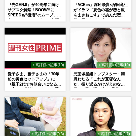
『光GENJI』が40周年に向け
『ACEes』浮所飛貴×深田竜生
サブスク解禁！BOOWYに
がドラマ『夏色の雲が恋と嵐
SPEEDも“復活”のムーブ、本
をまきおこす』で挑んだ恋人
人たちのコメント続々で急浮
役、照れながら挑んだキュン
上する“再結成”の道
シーン秘話
⭐ 高評価の記事(10)
⭐ 高評価の記事(10)
愛子さま、雅子さまの「30年
元宝塚星組トップスター・湖
前の黄色セットアップ」に
月わたる「これが宝塚なん
〈親子2代でお似合いになる〉
だ」振り返るかけがえのない
の声、ご成婚時のドレスも手
日々、夢の現在地と“男役”へ
がけた森英恵さんとの絆
の思い
⭐ 高評価の記事(9.3)
⭐ 高評価の記事(9.7)