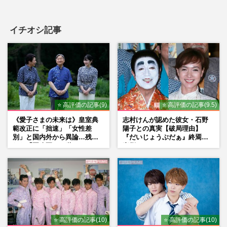
イチオシ記事
⭐ 高評価の記事(9)
⭐ 高評価の記事(9.5)
《愛子さまの未来は》皇室典
志村けんが認めた彼女・石野
範改正に「拙速」「女性差
陽子との真実【破局理由】
別」と国内外から異論…残さ
『だいじょうぶだぁ』終焉の
れた「再改正」の道
裏側
⭐ 高評価の記事(10)
⭐ 高評価の記事(10)