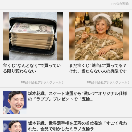
PR(森永乳業)
宝くじ“なんとなく”で買ってい
まだ宝くじ“適当に”買ってる？
る限り変わらない
それ、当たらない人の典型です
PR(合同会社デジタルファーム )
PR(合同会社デジタルファーム )
坂本花織、スケート連盟から“激レア”オリジナル仕様
の『ラブブ』プレゼントで「五輪...
坂本花織、世界選手権を圧巻の首位発進「すごく救わ
れた」会見で明かしたミラノ五輪ラ...