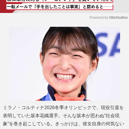
Powered by 
GliaStudios
M
u
t
e
ミラノ・コルティナ2026冬季オリンピックで、現役引退を
表明していた坂本花織選手。そんな坂本が思わぬ“社会現
象”を巻き起こしている。きっかけは、彼女自身の何気ない