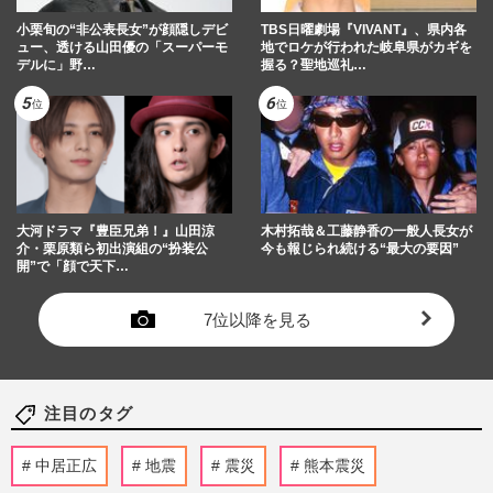
小栗旬の“非公表長女”が顔隠しデビ
TBS日曜劇場『VIVANT』、県内各
ュー、透ける山田優の「スーパーモ
地でロケが行われた岐阜県がカギを
デルに」野…
握る？聖地巡礼…
大河ドラマ『豊臣兄弟！』山田涼
木村拓哉＆工藤静香の一般人長女が
介・栗原類ら初出演組の“扮装公
今も報じられ続ける“最大の要因”
開”で「顔で天下…
7位以降を見る
注目のタグ
中居正広
地震
震災
熊本震災