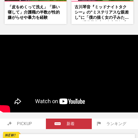
「皮をめくって洗え」「添い
古川琴音『ミッドナイトタク
寝して」介護職の半数が性的
シー』の“ミステリアスな眼差
嫌がらせや暴力を経験
し”に「僕の描く女の子みた
い」現代美術家・奈良美智氏
もSNSで“公認”
PICKUP
新着
ランキング