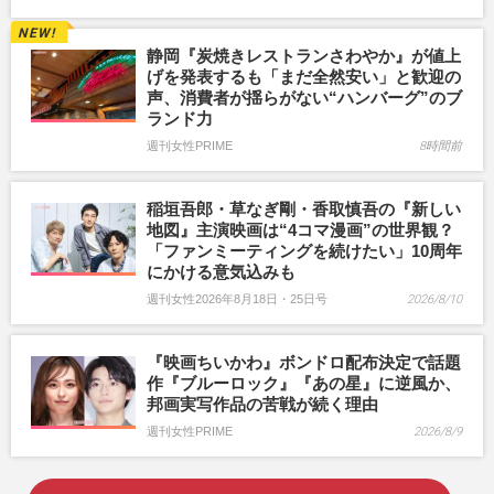
静岡『炭焼きレストランさわやか』が値上
げを発表するも「まだ全然安い」と歓迎の
声、消費者が揺らがない“ハンバーグ”のブ
ランド力
週刊女性PRIME
8時間前
稲垣吾郎・草なぎ剛・香取慎吾の『新しい
地図』主演映画は“4コマ漫画”の世界観？
「ファンミーティングを続けたい」10周年
にかける意気込みも
週刊女性2026年8月18日・25日号
2026/8/10
『映画ちいかわ』ボンドロ配布決定で話題
作『ブルーロック』『あの星』に逆風か、
邦画実写作品の苦戦が続く理由
週刊女性PRIME
2026/8/9