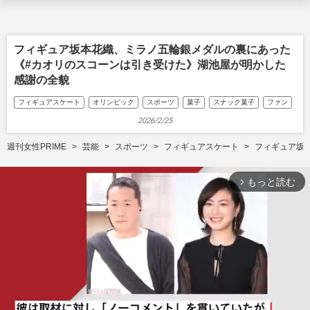
フィギュア坂本花織、ミラノ五輪銀メダルの裏にあった
《#カオリのスコーンは引き受けた》湖池屋が明かした
感謝の全貌
フィギュアスケート
オリンピック
スポーツ
菓子
スナック菓子
ファン
2026/2/25
週刊女性PRIME
芸能
スポーツ
フィギュアスケート
フィギュア坂
もっと読む
arrow_forward_ios