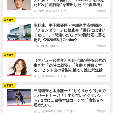
た1位は“流行語”を輩出した『半沢直樹』
週刊女性2026年8月11日号
5時間前
高野連、甲子園優勝・沖縄尚学応援団の
『チョンダラー』に禁止令「暴行には甘い
くせに…」“間違いだらけ”の謎対応に募る
批判《2026年8月Choice》
『週刊女性』編集部
6時間前
《デビュー30周年》相川七瀬が語る50代の
生き方「24時に就寝」「年齢と仲良くす
る」 ヒット曲の苦悩を越えて挑む武道館
週刊女性2026年8月11日号
6時間前
三浦璃来と木原龍一の“りくりゅう”効果で
元パートナーガ『上半期ブレイクタレン
ト』1位に…目指すはコーチで「表彰台を
埋めたい」
週刊女性2026年8月18日・25日号
7時間前