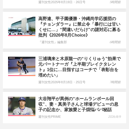
週刊女性2025年8月19日・26日号
5時間前
高野連、甲子園優勝・沖縄尚学応援団の
『チョンダラー』に禁止令「暴行には甘い
くせに…」“間違いだらけ”の謎対応に募る
批判《2026年8月Choice》
『週刊女性』編集部
6時間前
三浦璃来と木原龍一の“りくりゅう”効果で
元パートナーガ『上半期ブレイクタレン
ト』1位に…目指すはコーチで「表彰台を
埋めたい」
週刊女性2026年8月18日・25日号
7時間前
大谷翔平が異例の“ホームランボール回
収”、妻・真美子さんと球場デビューの息
子の記念か、家族愛と子煩悩パパ秘話
週刊女性PRIME
2026/8/9