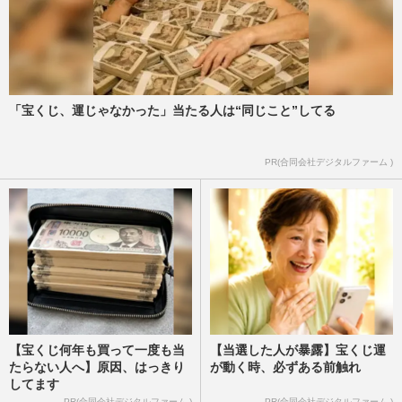
「宝くじ、運じゃなかった」当たる人は“同じこと”してる
PR(合同会社デジタルファーム )
【宝くじ何年も買って一度も当
【当選した人が暴露】宝くじ運
たらない人へ】原因、はっきり
が動く時、必ずある前触れ
してます
PR(合同会社デジタルファーム )
PR(合同会社デジタルファーム )