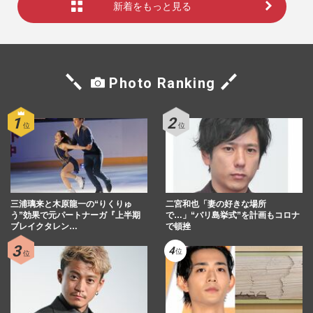
新着をもっと見る
Photo Ranking
三浦璃来と木原龍一の“りくりゅ
二宮和也「妻の好きな場所
う”効果で元パートナーガ『上半期
で…」“バリ島挙式”を計画もコロナ
ブレイクタレン…
で頓挫