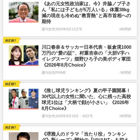
《あの元女性政治家は、今》井脇ノブ子さ
ん「私には子どもが5万人いる」体重38kg
減の現在も冷めぬ“教育熱”と高市首相への
期待
週刊女性2026年8月11日号
0時間前
川口春奈＆サッカー日本代表・板倉滉1000
万円の“愛の証”、村重杏奈の「大胆V字ハ
イレグスーツ」畑野ひろ子の美ボディ軍団
《2026年8月Choice》
週刊女性PRIME
1時間前
《推し球児ランキング》夏の甲子園開幕！
30代以上の女性に聞いた、心に残った高校
球児1位は「大柄で顔が小さい」《2026年
8月Choice》
週刊女性2025年8月19日・26日号
5時間前
《堺雅人のドラマ「当たり役」ランキン
グ》新シーズン開始の『VIVANT』を抑え