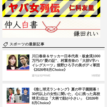
スポーツの最新記事
川口春奈＆サッカー日本代表・板倉滉1000
万円の“愛の証”、村重杏奈の「大胆V字ハ
イレグスーツ」畑野ひろ子の美ボディ軍団
《2026年8月Choice》
週刊女性PRIME
1時間前
《推し球児ランキング》夏の甲子園開幕！
30代以上の女性に聞いた、心に残った高校
球児1位は「大柄で顔が小さい」《2026年
8月Choice》