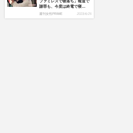
ファミレスで寝落ち」報道で
謝罪も、今度は終電で寝…
週刊女性PRIME
2023/6/29