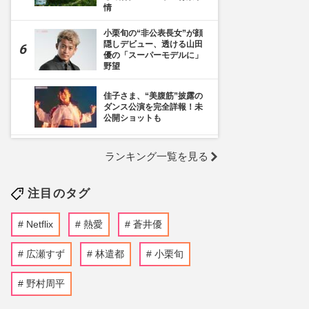
情
小栗旬の“非公表長女”が顔
隠しデビュー、透ける山田
優の「スーパーモデルに」
野望
佳子さま、“美腹筋”披露の
ダンス公演を完全詳報！未
公開ショットも
《千葉市》路上喫煙「禁止
ランキング一覧を見る
区域」拡大を発表も喫煙所
の設置は「0」、分煙対策
の行方を自治体に直撃
注目のタグ
くら寿司、閉店間際の“ネタ
大盛り”写真が話題に「出会
Netflix
熱愛
蒼井優
えたらラッキー」広報が明
かした“幻サービス”『得々
ゾーン』の全容
広瀬すず
林遣都
小栗旬
蒼井優主演・TBSドラマ
野村周平
『Tシャツが乾くまで』が
激バズリ中「“考察ドラ