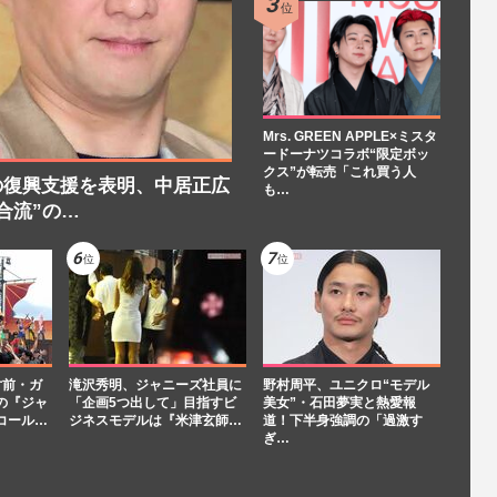
Mrs. GREEN APPLE×ミスタ
ードーナツコラボ“限定ボッ
クス”が転売「これ買う人
の復興支援を表明、中居正広
も…
合流”の…
寸前・ガ
滝沢秀明、ジャニーズ社員に
野村周平、ユニクロ“モデル
の『ジャ
「企画5つ出して」目指すビ
美女”・石田夢実と熱愛報
コール…
ジネスモデルは『米津玄師…
道！下半身強調の「過激す
ぎ…