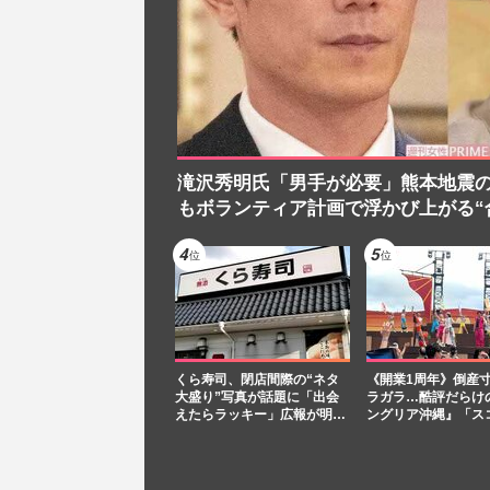
滝沢秀明氏「男手が必要」熊本地震
もボランティア計画で浮かび上がる“
くら寿司、閉店間際の“ネタ
《開業1周年》倒産
大盛り”写真が話題に「出会
ラガラ…酷評だらけ
えたらラッキー」広報が明…
ングリア沖縄』「ス