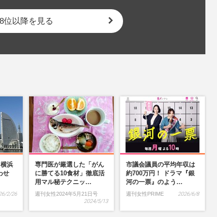
8位以降を見る
】横浜
専門医が厳選した「がん
市議会議員の平均年収は
わせ
に勝てる10食材」徹底活
約700万円！ ドラマ『銀
…
用マル秘テクニッ…
河の一票』のよう…
26/2/26
週刊女性2024年5月21日号
週刊女性PRIME
2026/6/8
2024/5/13