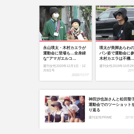
永山瑛太・木村カエラが
瑛太が美脚あらわ
運動会に登場も…全身緑
パン姿で運動会に
な“アマガエルコ…
木村カエラは不機
週刊女性2020年12月1日・12
週刊女性2019年10月2
月8日号
201
2020/11/17
神田沙也加さんと松田聖
運動会でのツーショット
り返る
週刊女性PRIME
2019/