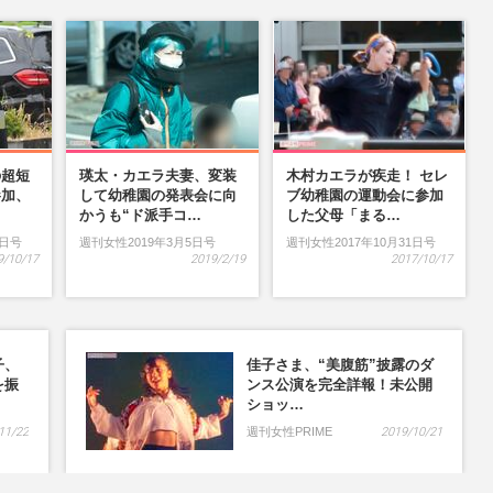
の超短
瑛太・カエラ夫妻、変装
木村カエラが疾走！ セレ
参加、
して幼稚園の発表会に向
ブ幼稚園の運動会に参加
…
かうも“ド派手コ…
した父母「まる…
9日号
週刊女性2019年3月5日号
週刊女性2017年10月31日号
9/10/17
2019/2/19
2017/10/17
子、
佳子さま、“美腹筋”披露のダ
を振
ンス公演を完全詳報！未公開
ショッ…
11/22
週刊女性PRIME
2019/10/21