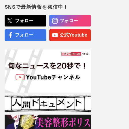
マ”とは一線を画している」
散りばめられた伏線よりも
SNSで最新情報を発信中！
大事な要素
『映画ちいかわ 人魚の島の
フォロー
フォロー
ひみつ』入場者特典第2弾
にボンボンドロップシール
配布、“ファン以外”も飛び
フォロー
公式Youtube
ついた第1弾と衝撃のラス
ト
専門医が厳選した「がんに
勝てる10食材」徹底活用マ
ル秘テクニック、1日10点
満点の“早見シート”簡単管
理で手軽にがん予防
【大阪より強引？】横浜
市、’27年花博に合わせ「市
内全域」路上喫煙禁止方針
も、喫煙所整備は“ノープラ
ン”の現状
野村周平、ユニクロ“モデル
美女”・石田夢実と熱愛報
道！下半身強調の「過激す
ぎる三角水着」公開でネッ