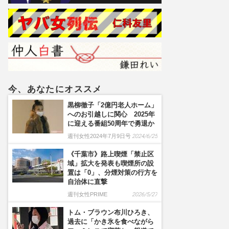
トざわつき
今、あなたにオススメ
黒柳徹子「2億円老人ホーム」
へのお引越しに関心 2025年
に迎える番組50周年で勇退か
週刊女性2024年7月9日号
2024/6/25
《千葉市》路上喫煙「禁止区
域」拡大を発表も喫煙所の設
置は「0」、分煙対策の行方を
自治体に直撃
週刊女性PRIME
2026/5/27
トム・ブラウン布川ひろき、
過去に「かき氷を食べながら