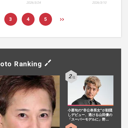
2026/3/24
2026/3/10
3
4
5
oto Ranking
小栗旬の“非公表長女”が顔隠
しデビュー、透ける山田優の
「スーパーモデルに」野…