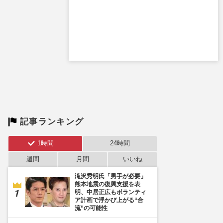
記事ランキング
1時間
24時間
週間
月間
いいね
滝沢秀明氏「男手が必要」
熊本地震の復興支援を表
明、中居正広もボランティ
ア計画で浮かび上がる“合
流”の可能性