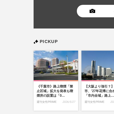
PICKUP
《千葉市》路上喫煙「禁
【大阪より強引？
止区域」拡大を発表も喫
市、’27年花博に合
煙所の設置は「0…
「市内全域」路上
週刊女性PRIME
2026/5/27
週刊女性PRIME
20