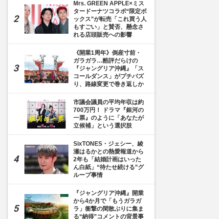
Mrs. GREEN APPLE×ミス
タードーナツコラボ“限定ボ
ックス”が転売「これ買う人
もすごい」と賛否、懸念さ
れる店頭販売への影響
《開業1周年》倒産寸前・
ガラガラ…酷評だらけの
『ジャングリア沖縄』「ス
コールダンス」がプチバズ
り、路線変更で巻き返しか
市議会議員の平均年収は約
700万円！ ドラマ『銀河の
一票』のように「あなたが
立候補」という選択肢
SixTONES・ジェシー、綾
瀬はるかとの熱愛報道から
2年も「結婚計画はいった
ん白紙」“待たせ続ける”グ
ループ事情
『ジャングリア沖縄』開業
から4か月で「もうガラガ
ラ」衝撃の閑散ぶりに集ま
る“納得”コメントの背景事