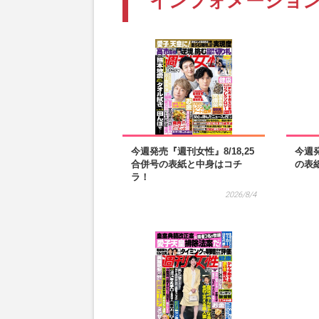
インフォメーショ
今週発売『週刊女性』8/18,25
今週発
合併号の表紙と中身はコチ
の表
ラ！
2026/8/4