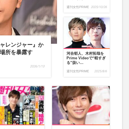
週刊女性PRIME
2025/10/26
ャレンジャー』か
場所を暴露す
河合郁人、木村拓哉を
Prime Videoで“軽すぎ
…
る”扱い…
2026/1/13
週刊女性PRIME
2025/8/6