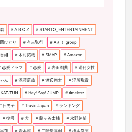
磨
A.B.C-Z
STARTO_ENTERTAINMENT
団ひとり
有吉弘行
Aぇ！ group
番組
木村拓哉
SMAP
Amazon
恋愛ドラマ
恋愛
岩田剛典
週刊女性
ゃん
深澤辰哉
渡辺翔太
浮所飛貴
KAT-TUN
Hey! Say! JUMP
timelesz
にわ男子
Travis Japan
ランキング
復帰
犬
藤ヶ谷太輔
永野芽郁
黒蓮
岩本照
二階堂高嗣
橋本良亮