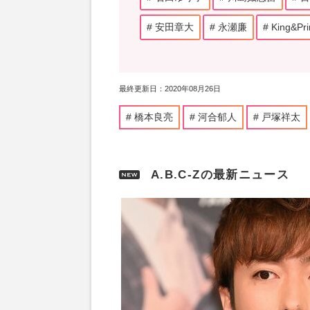
安田章大
永瀬廉
King&Pri
最終更新日：2020年08月26日
橋本良亮
河合郁人
戸塚祥太
A.B.C-Zの最新ニュース