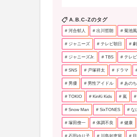
A.B.C-Zのタグ
河合郁人
出川哲朗
菊池風
ジャニーズ
テレビ朝日
劇
ジャニーズJr.
TBS
テレビ
SNS
戸塚祥太
ドラマ
男優
男性アイドル
あのち
TOKIO
KinKi Kids
嵐
Snow Man
SixTONES
な
塚田僚一
体調不良
健康
石田ゆり子
川島如恵留
目