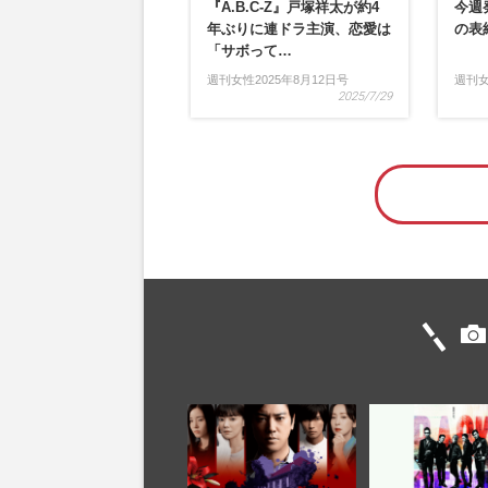
『A.B.C-Z』戸塚祥太が約4
今週
年ぶりに連ドラ主演、恋愛は
の表
「サボって…
週刊女性2025年8月12日号
週刊
2025/7/29