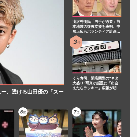
滝沢秀明氏「男手が必要」熊
本地震の復興支援を表明、中
居正広もボランティア計画…
くら寿司、閉店間際の“ネタ
大盛り”写真が話題に「出会
えたらラッキー」広報が明…
ュー、透ける山田優の「スー