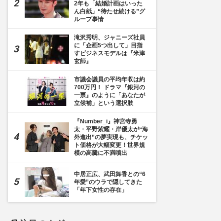
2年も「結婚計画はいった
ん白紙」“待たせ続ける”グ
ループ事情
滝沢秀明、ジャニーズ社員
に「企画5つ出して」目指
すビジネスモデルは『米津
玄師』
市議会議員の平均年収は約
700万円！ ドラマ『銀河の
一票』のように「あなたが
立候補」という選択肢
『Number_i』神宮寺勇
太・平野紫耀・岸優太が“海
外進出”の夢実現も、チケッ
ト価格が大幅変更！世界規
模の高騰に不満噴出
中居正広、武田舞香との“6
年愛”のウラで隠してきた
「年下女性の存在」