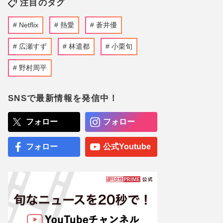
注目のタグ
Netflix
熱愛
蒼井優
広瀬すず
林遣都
小栗旬
野村周平
SNSで最新情報を発信中！
フォロー
フォロー
フォロー
公式Youtube