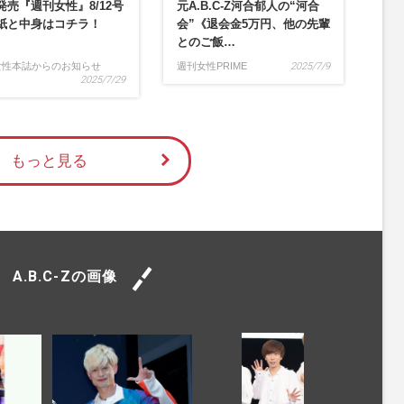
発売『週刊女性』8/12号
元A.B.C-Z河合郁人の“河合
紙と中身はコチラ！
会”《退会金5万円、他の先輩
とのご飯…
女性本誌からのお知らせ
週刊女性PRIME
2025/7/9
2025/7/29
もっと見る
A.B.C-Zの画像