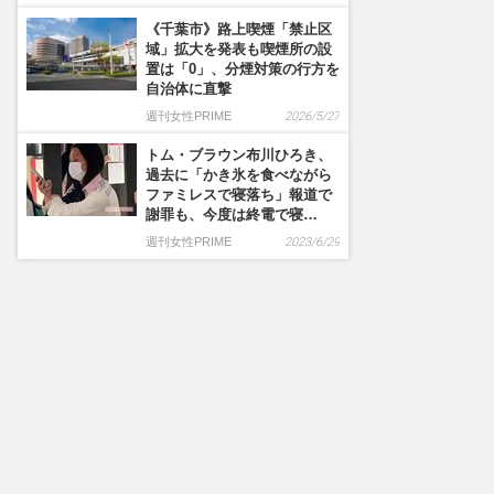
《千葉市》路上喫煙「禁止区
域」拡大を発表も喫煙所の設
置は「0」、分煙対策の行方を
自治体に直撃
週刊女性PRIME
2026/5/27
トム・ブラウン布川ひろき、
過去に「かき氷を食べながら
ファミレスで寝落ち」報道で
謝罪も、今度は終電で寝…
週刊女性PRIME
2023/6/29