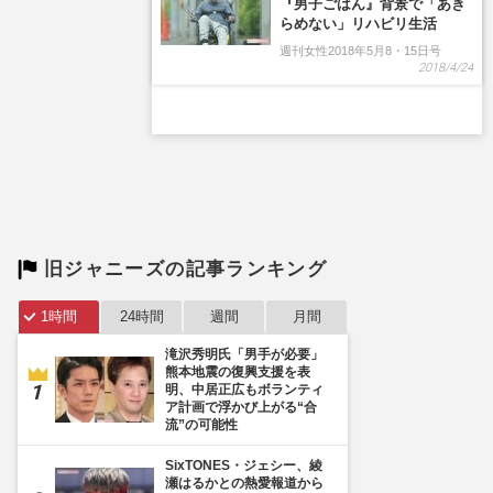
『男子ごはん』背景で「あき
らめない」リハビリ生活
週刊女性2018年5月8・15日号
2018/4/24
旧ジャニーズの記事ランキング
1時間
24時間
週間
月間
滝沢秀明氏「男手が必要」
熊本地震の復興支援を表
明、中居正広もボランティ
ア計画で浮かび上がる“合
流”の可能性
SixTONES・ジェシー、綾
瀬はるかとの熱愛報道から