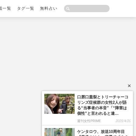
載一覧
タグ一覧
無料占い
×
口唇口蓋裂とトリーチャーコ
リンズ症候群の女性2人が語
る“当事者の本音”「“障害は
個性”と言われると違…
週刊女性PRIME
2025/4/20
ケンタロウ、放送10周年目