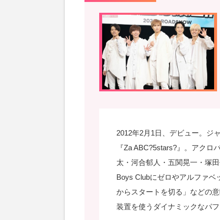
2012年2月1日、デビュー。
『Za ABC?5stars?』
太・河合郁人・五関晃一・塚田僚
Boys Clubにゼロやアルフ
からスタートを切る」などの意
装置を使うダイナミックなパフ