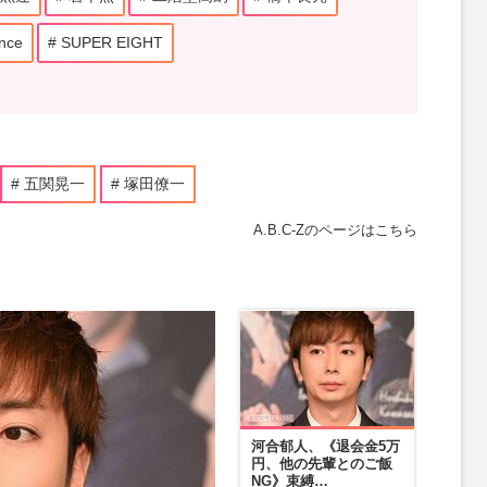
nce
SUPER EIGHT
五関晃一
塚田僚一
A.B.C-Zのページはこちら
河合郁人、《退会金5万
円、他の先輩とのご飯
NG》束縛…