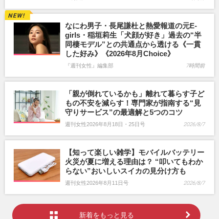
なにわ男子・長尾謙杜と熱愛報道の元E-
girls・稲垣莉生「犬顔が好き」過去の“半
同棲モデル”との共通点から透ける《一貫
した好み》《2026年8月Choice》
『週刊女性』編集部
7時間前
「親が倒れているかも」離れて暮らす子ど
もの不安を減らす！専門家が指南する“見
守りサービス”の最適解と5つのコツ
週刊女性2026年8月18日・25日号
2026/8/7
【知って楽しい雑学】モバイルバッテリー
火災が夏に増える理由は？ “叩いてもわか
らない”おいしいスイカの見分け方も
週刊女性2026年8月11日号
2026/8/7
新着をもっと見る