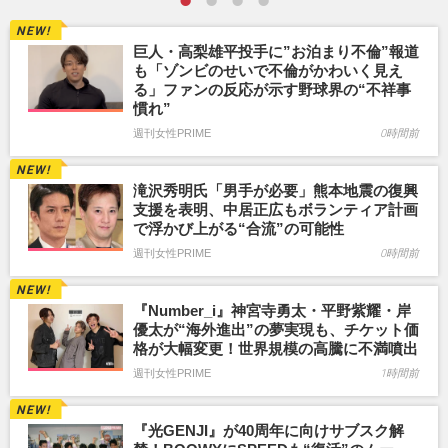
巨人・高梨雄平投手に”お泊まり不倫”報道
も「ゾンビのせいで不倫がかわいく見え
る」ファンの反応が示す野球界の“不祥事
慣れ”
週刊女性PRIME
0時間前
滝沢秀明氏「男手が必要」熊本地震の復興
支援を表明、中居正広もボランティア計画
で浮かび上がる“合流”の可能性
週刊女性PRIME
0時間前
『Number_i』神宮寺勇太・平野紫耀・岸
優太が“海外進出”の夢実現も、チケット価
格が大幅変更！世界規模の高騰に不満噴出
週刊女性PRIME
1時間前
『光GENJI』が40周年に向けサブスク解