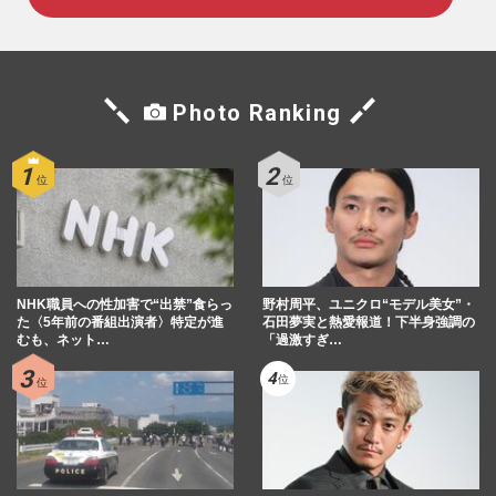
Photo Ranking
NHK職員への性加害で“出禁”食らっ
野村周平、ユニクロ“モデル美女”・
た〈5年前の番組出演者〉特定が進
石田夢実と熱愛報道！下半身強調の
むも、ネット…
「過激すぎ…