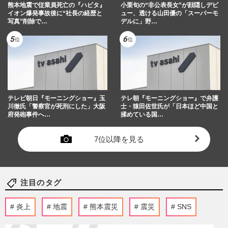
熊本地震で従業員死亡の『ハビタ』
小栗旬の“非公表長女”が顔隠しデビ
イオン爆発事故後に“社長の経歴と
ュー、透ける山田優の「スーパーモ
写真”削除で…
デルに」野…
テレビ朝日『モーニングショー』玉
テレ朝『モーニングショー』で弁護
川徹氏「警察官が死刑にした」大阪
士・猿田佐世氏が「日本ほど中国と
府発砲事件へ…
揉めている国…
7位以降を見る
注目のタグ
炎上
地震
熊本震災
震災
SNS