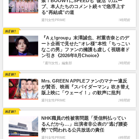
禁！BOOWYにSPEEDも“復活”のムー
ブ、本人たちのコメント続々で急浮上す
る“再結成”の道
週刊女性PRIME
1時間前
『Aぇ!group』末澤誠也、村重杏奈とのデ
ート企画で見せた“オレ様”本性「ちっこい
なこの男」ファンの擁護も虚しく視聴者ド
ン引き《2026年8月Choice》
『週刊女性』編集部
2時間前
Mrs. GREEN APPLEファンのマナー違反
が賛否、映画『スパイダーマン』吹き替え
版上映に「ウェーイ！」の歓声に批判
週刊女性PRIME
2時間前
NHK職員の性被害問題「受信料払ってい
るんだから…」出演者非公表の“逃げ腰姿
勢”で問われる公共放送の責任
週刊女性PRIME
6時間前