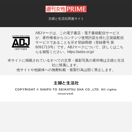
主婦と生活社関連サイト
ABJマークは、この電子書店・電子書籍配信サービス
が、著作権者からコンテンツ使用許諾を得た正規版配信
サービスであることを示す登録商標（登録番号 第
6091713号）です。ABJマークについて、詳しくはこち
らを御覧ください。
https://aebs.or.jp/
本サイトに掲載されているすべての⽂章・撮影写真の著作権は主婦と⽣活
社に帰属します。
他サイトや他媒体への無断転載・複製⾏為は固く禁⽌します。
COPYRIGHT © SHUFU TO SEIKATSU SHA CO.,LTD. All rights
reserved.