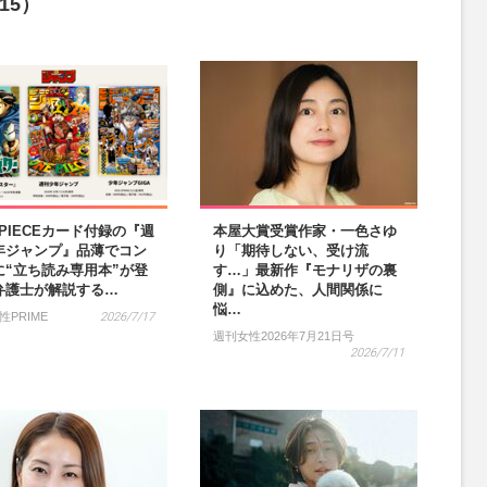
15）
 PIECEカード付録の『週
本屋大賞受賞作家・一色さゆ
年ジャンプ』品薄でコン
り「期待しない、受け流
に“立ち読み専用本”が登
す…」最新作『モナリザの裏
弁護士が解説する…
側』に込めた、人間関係に
悩…
性PRIME
2026/7/17
週刊女性2026年7月21日号
2026/7/11