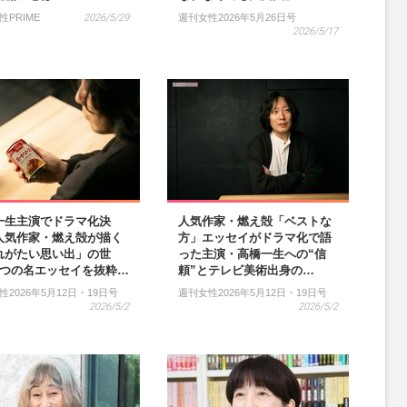
性PRIME
2026/5/29
週刊女性2026年5月26日号
2026/5/17
一生主演でドラマ化決
人気作家・燃え殻「ベストな
人気作家・燃え殻が描く
方」エッセイがドラマ化で語
れがたい思い出」の世
った主演・高橋一生への“信
5つの名エッセイを抜粋…
頼”とテレビ美術出身の…
性2026年5月12日・19日号
週刊女性2026年5月12日・19日号
2026/5/2
2026/5/2