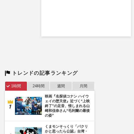
トレンドの記事ランキング
1時間
24時間
週間
月間
映画『名探偵コナン ハイウ
ェイの堕天使』近づく“上映
終了”の足音、惜しまれる山
崎和佳奈さん“毛利蘭の最後
の姿”
くまモンそっくり「パクリ
かと思ったら公認」台湾・