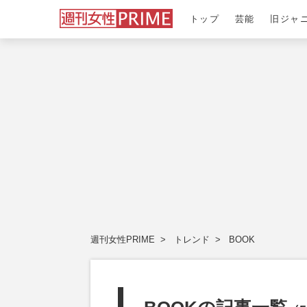
トップ
芸能
旧ジャ
週刊女性PRIME
トレンド
BOOK