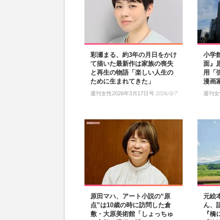
彩瀬まる、約3年の月日をかけ
小学
て描いた最新作は家族の喪失
面』
と再生の物語「楽しい人生の
用「
ために生まれてきた」
漫画
週刊女性2026年3月17日号
2026/3/7
週刊女
原田マハ、アート小説の“原
元絵
点”は10歳の時に訪問した倉
ん、
敷・大原美術館「しょっちゅ
『橋