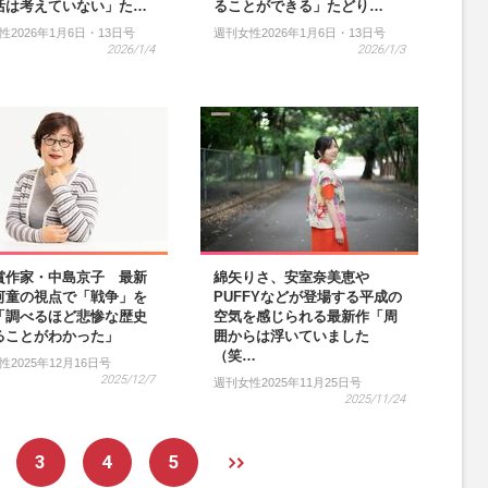
活は考えていない」た…
ることができる」たどり…
性2026年1月6日・13日号
週刊女性2026年1月6日・13日号
2026/1/4
2026/1/3
賞作家・中島京子 最新
綿矢りさ、安室奈美恵や
河童の視点で「戦争」を
PUFFYなどが登場する平成の
「調べるほど悲惨な歴史
空気を感じられる最新作「周
ることがわかった」
囲からは浮いていました
（笑…
2025年12月16日号
2025/12/7
週刊女性2025年11月25日号
2025/11/24
3
4
5