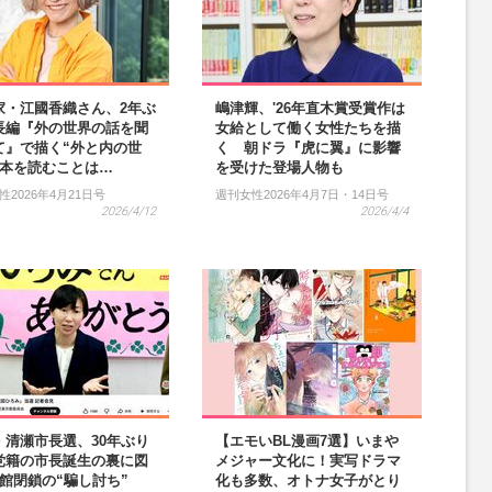
家・江國香織さん、2年ぶ
嶋津輝、'26年直木賞受賞作は
長編『外の世界の話を聞
女給として働く女性たちを描
て』で描く“外と内の世
く 朝ドラ『虎に翼』に影響
「本を読むことは…
を受けた登場人物も
性2026年4月21日号
週刊女性2026年4月7日・14日号
2026/4/12
2026/4/4
・清瀬市長選、30年ぶり
【エモいBL漫画7選】いまや
党籍の市長誕生の裏に図
メジャー文化に！実写ドラマ
4館閉鎖の“騙し討ち”
化も多数、オトナ女子がとり