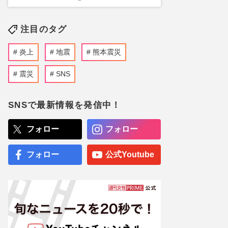
注目のタグ
炎上
地震
熊本震災
震災
SNS
SNSで最新情報を発信中！
フォロー
フォロー
フォロー
公式Youtube