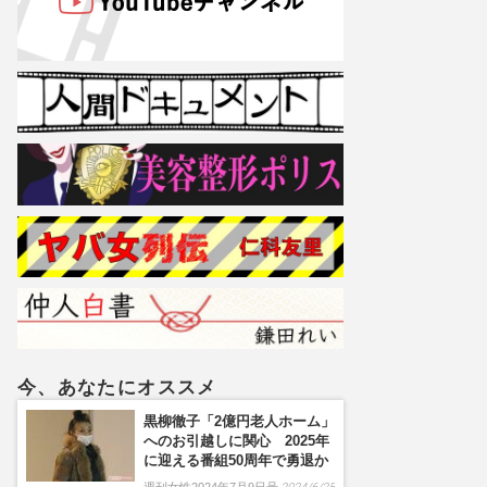
今、あなたにオススメ
黒柳徹子「2億円老人ホーム」
へのお引越しに関心 2025年
に迎える番組50周年で勇退か