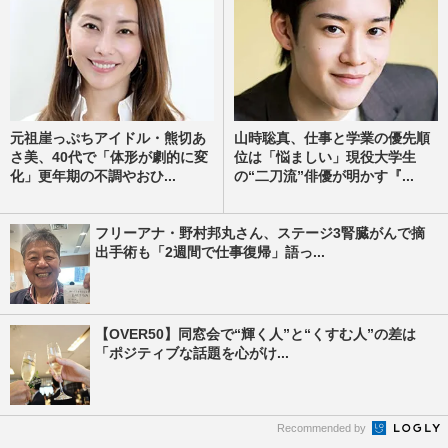
元祖崖っぷちアイドル・熊切あ
山時聡真、仕事と学業の優先順
さ美、40代で「体形が劇的に変
位は「悩ましい」現役大学生
化」更年期の不調やおひ...
の“二刀流”俳優が明かす『...
フリーアナ・野村邦丸さん、ステージ3腎臓がんで摘
出手術も「2週間で仕事復帰」語っ...
【OVER50】同窓会で“輝く人”と“くすむ人”の差は
「ポジティブな話題を心がけ...
Recommended by