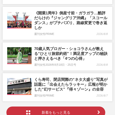
《開業1周年》倒産寸前・ガラガラ…酷評
だらけの『ジャングリア沖縄』「スコール
ダンス」がプチバズり、路線変更で巻き返
しか
週刊女性PRIME
2026/8/8
70歳人気ブロガー・ショコラさんが教え
る“ひとり旅節約術”！満足度アップの秘訣
と押さえるべき「4つの心得」
週刊女性2026年8月18日・25日号
2026/8/8
くら寿司、閉店間際の“ネタ大盛り”写真が
話題に「出会えたらラッキー」広報が明か
した“幻サービス”『得々ゾーン』の全容
週刊女性PRIME
2026/8/7
新着をもっと見る