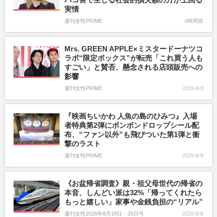
実情
週刊女性PRIME
8時間前
Mrs. GREEN APPLE×ミスタードーナツコ
ラボ“限定ボックス”が転売「これ買う人も
すごい」と賛否、懸念される店頭販売への
影響
週刊女性PRIME
2026/8/8
『映画ちいかわ 人魚の島のひみつ』入場
者特典第2弾にボンボンドロップシール配
布、“ファン以外”も飛びついた第1弾と衝
撃のラスト
週刊女性PRIME
2026/8/8
《お盆帰省調査》親・祖父母世代の帰省の
本音、しんどい派は32%「帰ってくれたら
もっと嬉しい」家事や金銭負担の“リアル”
週刊女性2026年8月18日・25日号
2026/8/8