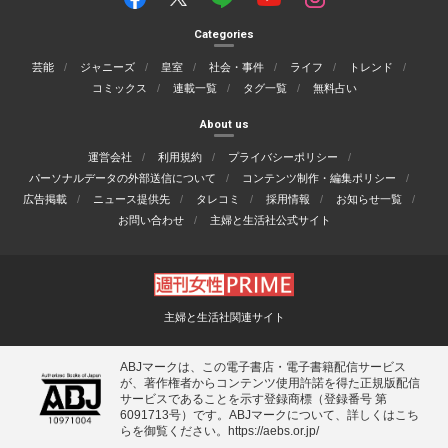
Categories
芸能
ジャニーズ
皇室
社会・事件
ライフ
トレンド
コミックス
連載一覧
タグ一覧
無料占い
About us
運営会社
利用規約
プライバシーポリシー
パーソナルデータの外部送信について
コンテンツ制作・編集ポリシー
広告掲載
ニュース提供先
タレコミ
採用情報
お知らせ一覧
お問い合わせ
主婦と生活社公式サイト
主婦と生活社関連サイト
ABJマークは、この電子書店・電子書籍配信サービス
が、著作権者からコンテンツ使用許諾を得た正規版配信
サービスであることを示す登録商標（登録番号 第
6091713号）です。ABJマークについて、詳しくはこち
らを御覧ください。
https://aebs.or.jp/