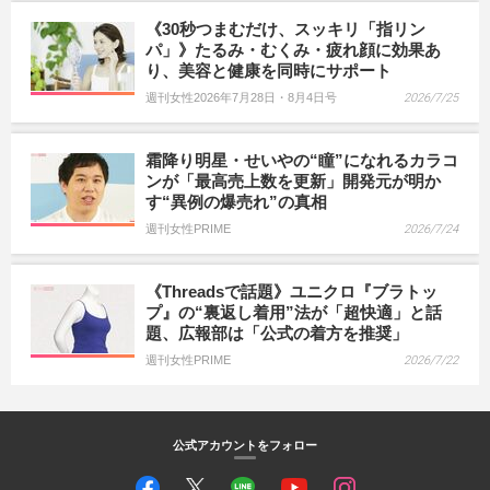
《30秒つまむだけ、スッキリ「指リン
パ」》たるみ・むくみ・疲れ顔に効果あ
り、美容と健康を同時にサポート
週刊女性2026年7月28日・8月4日号
2026/7/25
霜降り明星・せいやの“瞳”になれるカラコ
ンが「最高売上数を更新」開発元が明か
す“異例の爆売れ”の真相
週刊女性PRIME
2026/7/24
《Threadsで話題》ユニクロ『ブラトッ
プ』の“裏返し着用”法が「超快適」と話
題、広報部は「公式の着方を推奨」
週刊女性PRIME
2026/7/22
公式アカウントをフォロー