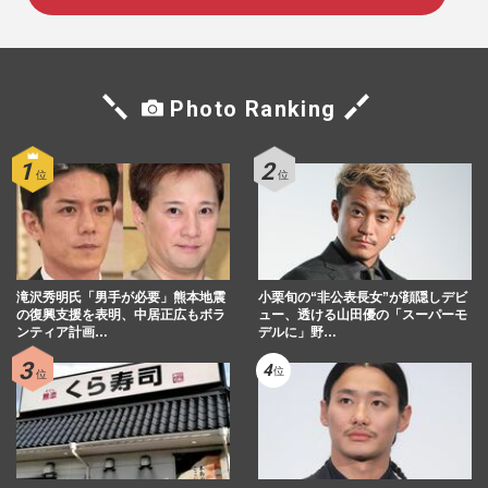
Photo Ranking
滝沢秀明氏「男手が必要」熊本地震
小栗旬の“非公表長女”が顔隠しデビ
の復興支援を表明、中居正広もボラ
ュー、透ける山田優の「スーパーモ
ンティア計画…
デルに」野…