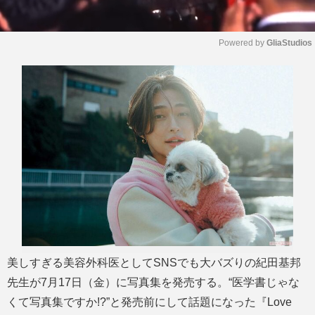
Powered by 
GliaStudios
M
u
t
e
美しすぎる美容外科医としてSNSでも大バズりの紀田基邦
先生が7月17日（金）に写真集を発売する。“医学書じゃな
くて写真集ですか!?”と発売前にして話題になった『Love