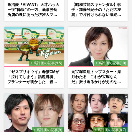
飯沼愛『VIVANT』天才ハッカ
【昭和芸能スキャンダル】歌
ー役“降板”の一方、新事務所
手・加藤登紀子の「ただの左
所属の裏にあった堺雅人マネ
翼」で片付けられない凄絶半
ージャーの「後押し」
生《東大闘争、獄中結婚、別
荘で内ゲバ事件》
⭐ 高評価の記事(9.5)
⭐ 高評価の記事(10)
『ゼスプリキウイ』母猫CMが
元宝塚星組トップスター・湖
「泣けてしまう」話題沸騰、
月わたる「これが宝塚なん
プランナーが明かした「親に
だ」振り返るかけがえのない
連絡したくなる」制作秘話
日々、夢の現在地と“男役”へ
の思い
⭐ 高評価の記事(9)
⭐ 高評価の記事(8.7)