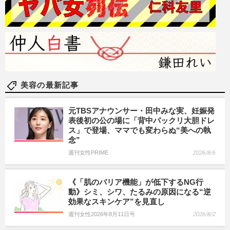
美容の最新記事
元TBSアナウンサー・田中みな実、妊娠発
表後初の公の場に「背中パックリ大胆ドレ
ス」で登場、ママでも変わらぬ“美への執
念”
週刊女性PRIME
2026/8/6
《「肌のバリア機能」が低下するNG行
動》シミ、シワ、たるみの原因になる“逆
効果なスキンケア”を見直し
週刊女性2026年8月11日号
2026/8/2