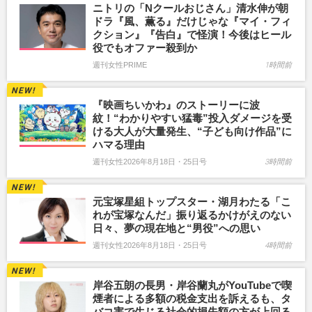
ニトリの「Nクールおじさん」清水伸が朝
ドラ『風、薫る』だけじゃな『マイ・フィ
クション』『告白』で怪演！今後はヒール
役でもオファー殺到か
週刊女性PRIME
1時間前
『映画ちいかわ』のストーリーに波
紋！“わかりやすい猛毒”投入ダメージを受
ける大人が大量発生、“子ども向け作品”に
ハマる理由
週刊女性2026年8月18日・25日号
3時間前
元宝塚星組トップスター・湖月わたる「こ
れが宝塚なんだ」振り返るかけがえのない
日々、夢の現在地と“男役”への思い
週刊女性2026年8月18日・25日号
4時間前
岸谷五朗の長男・岸谷蘭丸がYouTubeで喫
煙者による多額の税金支出を訴えるも、タ
バコ害で生じる社会的損失額の方が上回る