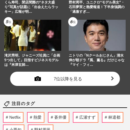
くら寿司、閉店間際の“ネタ大盛
野村周平、ユニクロ“モデル美女”・
り”写真が話題に「出会えたらラッ
石田夢実と熱愛報道！下半身強調の
キー」広報が明…
「過激すぎ…
滝沢秀明、ジャニーズ社員に「企画
ニトリの「Nクールおじさん」清水
5つ出して」目指すビジネスモデル
伸が朝ドラ『風、薫る』だけじゃな
は『米津玄師…
『マイ・フィ…
7位以降を見る
注目のタグ
Netflix
熱愛
蒼井優
広瀬すず
林遣都
小栗旬
野村周平