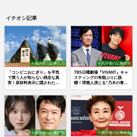
イチオシ記事
⭐ 高評価の記事(8.7)
⭐ 高評価の記事(9.8)
「コンビニおにぎり」を平気
TBS日曜劇場『VIVANT』キャ
で買う人が知らない残念な真
スティングの有能ぶりに脱
実！原材料表示に隠された添
帽！堺雅人演じる“乃木の青年
加物の正体
期”役は、そっくり説根強い
Mr.Children桜井和寿のバンド
マン長男・櫻井海音だった
⭐ 高評価の記事(8.5)
⭐ 高評価の記事(8.5)