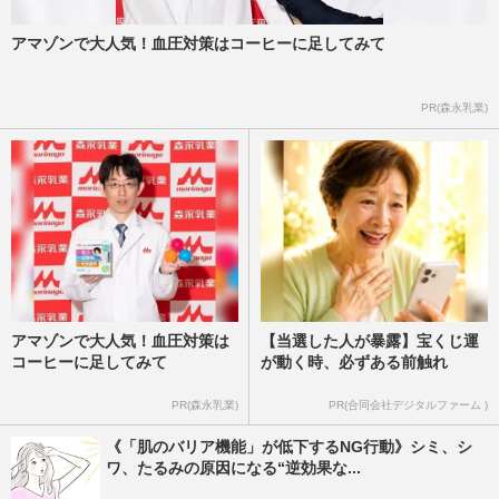
アマゾンで大人気！血圧対策はコーヒーに足してみて
PR(森永乳業)
アマゾンで大人気！血圧対策は
【当選した人が暴露】宝くじ運
コーヒーに足してみて
が動く時、必ずある前触れ
PR(森永乳業)
PR(合同会社デジタルファーム )
《「肌のバリア機能」が低下するNG行動》シミ、シ
ワ、たるみの原因になる“逆効果な...