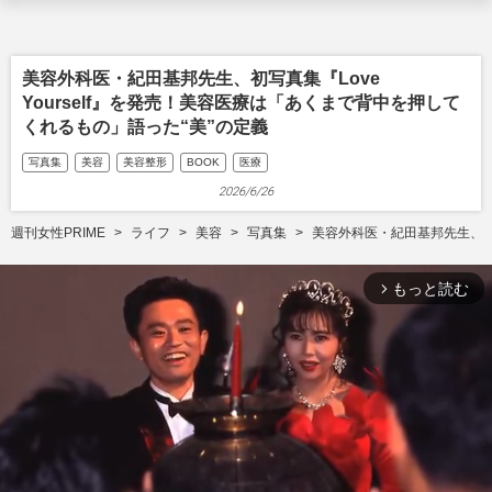
美容外科医・紀田基邦先生、初写真集『Love
Yourself』を発売！美容医療は「あくまで背中を押して
くれるもの」語った“美”の定義
写真集
美容
美容整形
BOOK
医療
2026/6/26
週刊女性PRIME
ライフ
美容
写真集
美容外科医・紀田基邦先生、初写
もっと読む
arrow_forward_ios