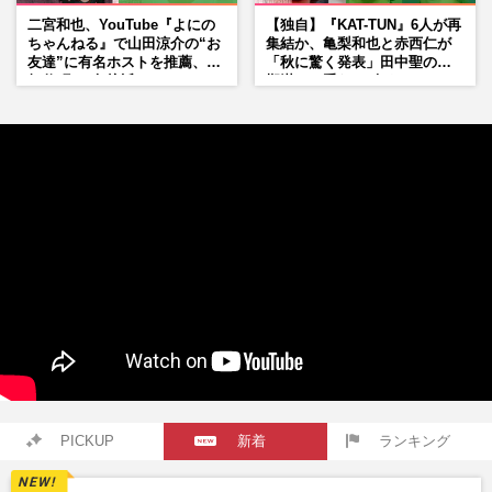
二宮和也、YouTube『よにの
【独自】『KAT-TUN』6人が再
ちゃんねる』で山田涼介の“お
集結か、亀梨和也と赤西仁が
友達”に有名ホストを推薦、歌
「秋に驚く発表」田中聖の刑
舞伎町に“急接近”でファン
期満了と重なる“匂わせ”では
「関わらないで！」
ない理由
PICKUP
新着
ランキング