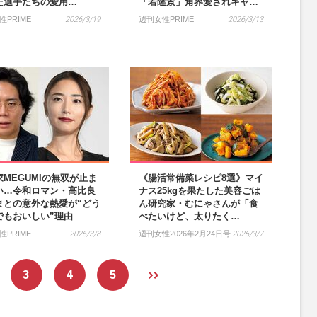
た選手たちの愛用…
「若隆景」角界愛されキャ…
性PRIME
2026/3/19
週刊女性PRIME
2026/3/13
家MEGUMIの無双が止ま
《腸活常備菜レシピ8選》マイ
い…令和ロマン・高比良
ナス25kgを果たした美容ごは
まとの意外な熱愛が“どう
ん研究家・むにゃさんが「食
でもおいしい”理由
べたいけど、太りたく…
性PRIME
2026/3/8
週刊女性2026年2月24日号
2026/3/7
3
4
5