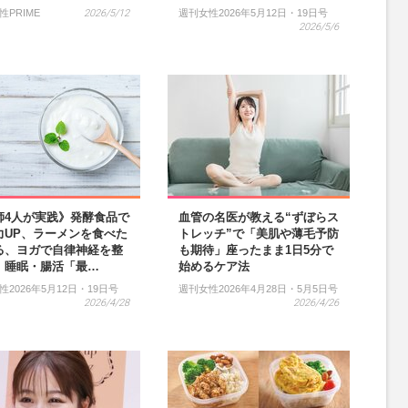
性PRIME
2026/5/12
週刊女性2026年5月12日・19日号
2026/5/6
師4人が実践》発酵食品で
血管の名医が教える“ずぼらス
力UP、ラーメンを食べた
トレッチ”で「美肌や薄毛予防
る、ヨガで自律神経を整
も期待」座ったまま1日5分で
、睡眠・腸活「最…
始めるケア法
性2026年5月12日・19日号
週刊女性2026年4月28日・5月5日号
2026/4/28
2026/4/26