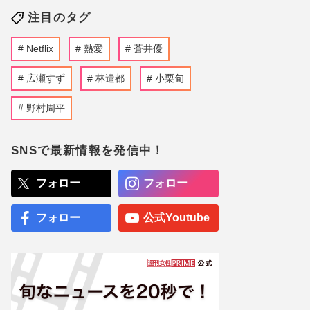
注目のタグ
Netflix
熱愛
蒼井優
広瀬すず
林遣都
小栗旬
野村周平
SNSで最新情報を発信中！
フォロー
フォロー
フォロー
公式Youtube