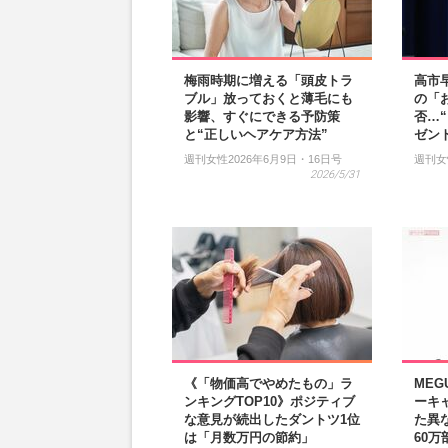
梅雨時期に増える「頭皮トラ
高市
ブル」放っておくと薄毛にも
の「
影響、すぐにできる予防策
否…
と“正しいヘアケア方法”
ゼン
週刊女性2026年6月9日・16日号
週刊女
2026/5/31
《「物価高でやめたもの」ラ
ME
ンキングTOP10》ポジティブ
ーキ
な意見が続出したダントツ1位
た異
は「月数万円の節約」
60万