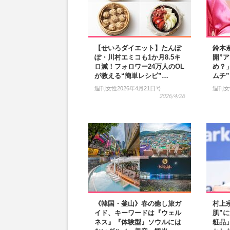
【せいろダイエット】たんぽ
鈴木
ぽ・川村エミコも1か月8.5キ
開”
ロ減！フォロワー24万人のOL
め？
が教える“簡単レシピ”…
ムチ
週刊女性2026年4月21日号
週刊女
2026/4/26
《韓国・釜山》春の癒し旅ガ
村上
イド、キーワードは『ウェル
肌”
ネス』『体験型』ソウルには
粧品