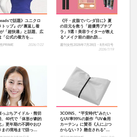
readsで話題》ユニクロ
《汗・皮脂でパンダ目に》夏
ラトップ』の“裏返し着
の目元を救う「超優秀プチプ
法が「超快適」と話題、広
ラ」9選！美容ライターが教え
は「公式の着方を…
る“メイク前の崩れ防…
性PRIME
2026/7/22
週刊女性2026年7月28日・8月4日号
2026/7/19
崖っぷちアイドル・熊切
3COINS、“平安時代”みたい
美、40代で「体形が劇的
なUV率99%の新作『UV傘用
化」更年期の不調やおひ
カーテン』に賛否《人にぶつ
さまの境地まで語っ…
からない？》懸念される“…