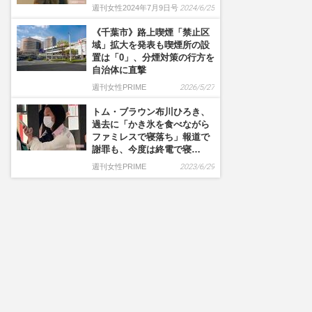
週刊女性2024年7月9日号
2024/6/25
《千葉市》路上喫煙「禁止区
域」拡大を発表も喫煙所の設
置は「0」、分煙対策の行方を
自治体に直撃
週刊女性PRIME
2026/5/27
トム・ブラウン布川ひろき、
過去に「かき氷を食べながら
ファミレスで寝落ち」報道で
謝罪も、今度は終電で寝…
週刊女性PRIME
2023/6/29