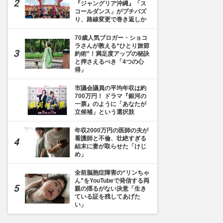
『ジャングリア沖縄』「ス
コールダンス」がプチバズ
り、路線変更で巻き返しか
70歳人気ブロガー・ショコ
ラさんが教える“ひとり旅節
約術”！満足度アップの秘訣
と押さえるべき「4つの心
得」
市議会議員の平均年収は約
700万円！ ドラマ『銀河の
一票』のように「あなたが
立候補」という選択肢
年収2000万円の医師の夫が
看護師と不倫、壮絶すぎる
結末に妻が取らせた「けじ
め」
全前脳胞症障害の“リンちゃ
ん”をYouTubeで発信する両
親の揺るがない決意「生き
ている証を残してあげた
い」