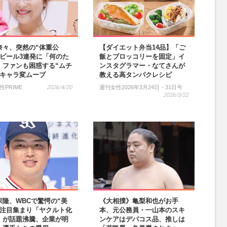
奈々、突然の“体重公
【ダイエット弁当14品】「ご
アピール3連発に「何のた
飯とブロッコリーを固定」イ
」ファンも困惑する“ムチ
ンスタグラマー・なてさんが
”キャラ変ムーブ
教える高タンパクレシピ
性PRIME
2026/4/20
週刊女性2026年3月24日・31日号
2026/3/22
宗隆、WBCで驚愕の“美
《大相撲》亀梨和也がお手
に注目集まり「ヤクルト化
本、元公務員・一山本のスキ
」が話題沸騰、企業が明
ンケアはデパコス品、推しは