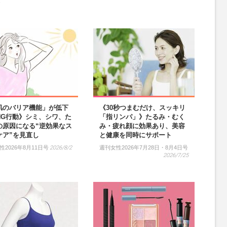
）
肌のバリア機能」が低下
《30秒つまむだけ、スッキリ
NG行動》シミ、シワ、た
「指リンパ」》たるみ・むく
の原因になる“逆効果なス
み・疲れ顔に効果あり、美容
ケア”を見直し
と健康を同時にサポート
性2026年8月11日号
2026/8/2
週刊女性2026年7月28日・8月4日号
2026/7/25