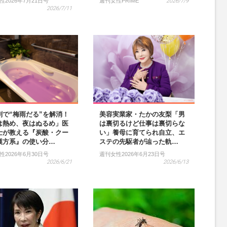
性2026年7月21日号
週刊女性PRIME
2026/7/9
2026/7/11
剤で“梅雨だる”を解消！
美容実業家・たかの友梨「男
は熱め、夜はぬるめ」医
は裏切るけど仕事は裏切らな
士が教える『炭酸・クー
い」養母に育てられ自立、エ
漢方系』の使い分…
ステの先駆者が辿った軌…
性2026年6月30日号
週刊女性2026年6月23日号
2026/6/21
2026/6/13