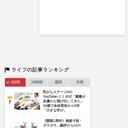
ライフの記事ランキング
1時間
24時間
週間
月間
乳がんステージ4の
YouTuberミミポポ「腫瘍が
皮膚から飛び出してきた」
34歳で余命宣告から5年
「大きな学び」
《開業1周年》倒産寸前・
ガラガラ…酷評だらけの