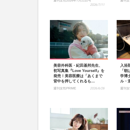
週刊女性2026年7月21日号
週刊女
2026/7/11
美容外科医・紀田基邦先生、
入浴
初写真集『Love Yourself』を
「朝
発売！美容医療は「あくまで
学博
背中を押してくれるも…
ル・
週刊女性PRIME
2026/6/26
週刊女