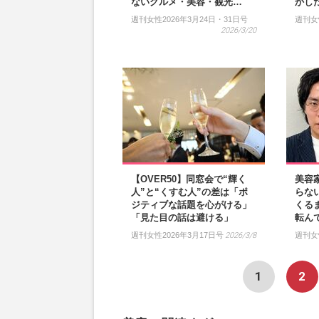
ないグルメ・美容・観光…
かし
週刊女性2026年3月24日・31日号
週刊女
2026/3/20
【OVER50】同窓会で“輝く
美容
人”と“くすむ人”の差は「ポ
らな
ジティブな話題を心がける」
くる
「見た目の話は避ける」
転ん
週刊女性2026年3月17日号
2026/3/8
週刊女
1
2