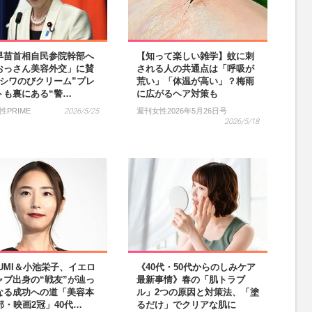
早苗首相自民参院幹部へ
【知って楽しい雑学】蚊に刺
おっさん美容外交」に賛
される人の共通点は「呼吸が
“シワのびクリーム”プレ
荒い」「体温が高い」？梅雨
トも裏にある“警…
に広がるヘア対策も
性PRIME
2026/5/25
週刊女性2026年5月26日号
2026/5/18
GUMI＆小池栄子、イエロ
《40代・50代からのしみケア
ャブ出身の“戦友”が辿っ
最新事情》春の「肌トラブ
なる成功への道「美容本
ル」2つの原因と対策法、「塗
部・映画2冠」40代…
るだけ」でクリアな肌に