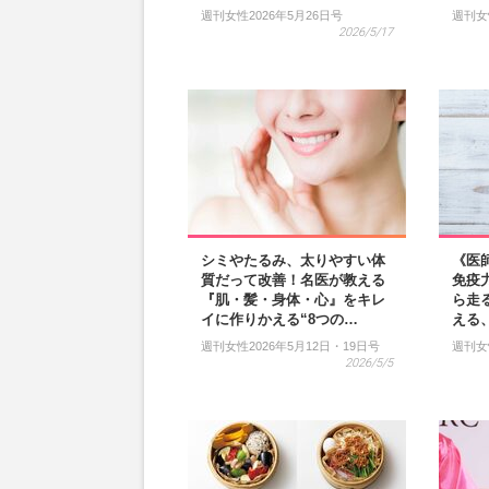
週刊女性2026年5月26日号
週刊女
2026/5/17
シミやたるみ、太りやすい体
《医
質だって改善！名医が教える
免疫
『肌・髪・身体・心』をキレ
ら走
イに作りかえる“8つの…
える
週刊女性2026年5月12日・19日号
週刊女
2026/5/5