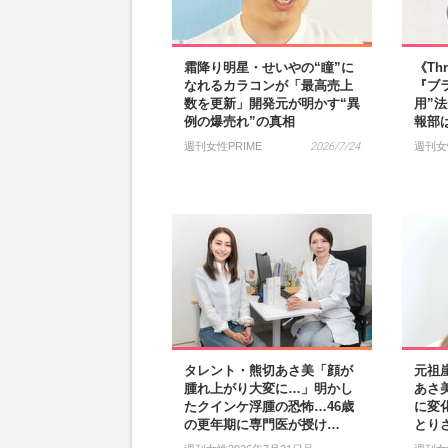
霜降り明星・せいやの“瞳”に
《Th
なれるカラコンが「最高売上
『ブ
数を更新」開発元が明かす“異
用”
例の爆売れ”の真相
報部
週刊女性PRIME
2026/7/24
週刊女
タレント・熊切あさ美「顔が
元祖
腫れ上がり大変に…」明かし
あさ
たクインケ浮腫の恐怖…46歳
に変
の更年期に専門医が授け…
とり