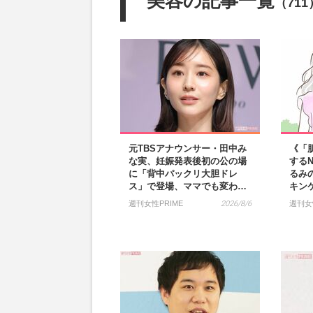
美容の記事一覧
（711
元TBSアナウンサー・田中み
《「
な実、妊娠発表後初の公の場
する
に「背中パックリ大胆ドレ
るみ
ス」で登場、ママでも変わ…
キン
週刊女性PRIME
2026/8/6
週刊女