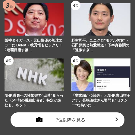
阪神タイガース・元山飛優の落球エ
野村周平、ユニクロ“モデル美女”・
ラーに DeNA・牧秀悟もビックリ！
石田夢実と熱愛報道！下半身強調の
2連覇目指す藤…
「過激すぎ…
NHK職員への性加害で“出禁”食らっ
「非常識かつ論外」元NHK青山祐子
た〈5年前の番組出演者〉特定が進
アナ、長嶋茂雄さん弔問も“セクシ
むも、ネット…
ー”な装いに…
7位以降を見る