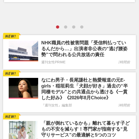
NHK職員の性被害問題「受信料払ってい
るんだから…」出演者非公表の“逃げ腰姿
勢”で問われる公共放送の責任
週刊女性PRIME
2時間前
なにわ男子・長尾謙杜と熱愛報道の元E-
girls・稲垣莉生「犬顔が好き」過去の“半
同棲モデル”との共通点から透ける《一貫
した好み》《2026年8月Choice》
『週刊女性』編集部
3時間前
「親が倒れているかも」離れて暮らす子ど
もの不安を減らす！専門家が指南する“見
守りサービス”の最適解と5つのコツ