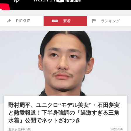
PICKUP
新着
ランキング
野村周平、ユニクロ“モデル美女”・石田夢実
と熱愛報道！下半身強調の「過激すぎる三角
水着」公開でネットざわつき
週刊女性PRIME
2026/8/6