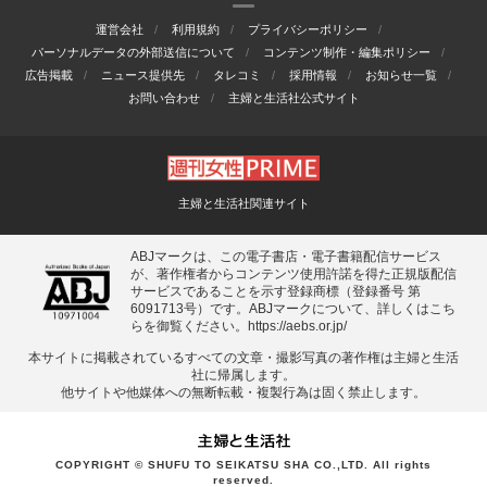
運営会社
利用規約
プライバシーポリシー
パーソナルデータの外部送信について
コンテンツ制作・編集ポリシー
広告掲載
ニュース提供先
タレコミ
採用情報
お知らせ一覧
お問い合わせ
主婦と生活社公式サイト
主婦と生活社関連サイト
ABJマークは、この電子書店・電子書籍配信サービス
が、著作権者からコンテンツ使用許諾を得た正規版配信
サービスであることを示す登録商標（登録番号 第
6091713号）です。ABJマークについて、詳しくはこち
らを御覧ください。
https://aebs.or.jp/
本サイトに掲載されているすべての⽂章・撮影写真の著作権は主婦と⽣活
社に帰属します。
他サイトや他媒体への無断転載・複製⾏為は固く禁⽌します。
COPYRIGHT © SHUFU TO SEIKATSU SHA CO.,LTD. All rights
reserved.