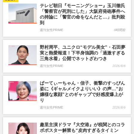
テレビ朝日『モーニングショー』玉川徹氏
「警察官が死刑にした」大阪府発砲事件へ
の持論に「警官の命をなんだと…」批判殺
到
週刊女性PRIME
8時間前
野村周平、ユニクロ“モデル美女”・石田夢
実と熱愛報道！下半身強調の「過激すぎる
三角水着」公開でネットざわつき
週刊女性PRIME
2026/8/6
ぱーてぃーちゃん・信子、衝撃のすっぴん
姿に《ギャルメイクよりいい》の声…“お
嬢様な素顔”とのギャップで好感度爆上が
り
週刊女性PRIME
2026/8/6
趣里主演ドラマ『大空港』が税関とのコラ
ボポスター解禁も“皮肉すぎるタイミン