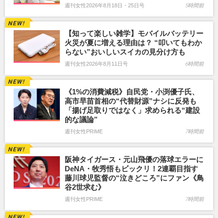
週刊女性2026年8月18日・25日号
5時間前
【知って楽しい雑学】モバイルバッテリー
火災が夏に増える理由は？ “叩いてもわか
らない”おいしいスイカの見分け方も
週刊女性2026年8月11日号
6時間前
《1%の消費減税》自民党・小渕優子氏、
高市早苗首相の“代替財源”ナシに反発も
「揚げ足取りではなく」求められる“建設
的な議論”
週刊女性PRIME
7時間前
阪神タイガース・元山飛優の落球エラーに
DeNA・牧秀悟もビックリ！2連覇目指す
藤川球児監督の“泣きどころ”にファン《鳥
谷2世求む》
週刊女性PRIME
7時間前