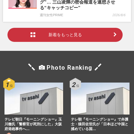
グ”… 三山凌輝の密会報道を連想させ
る“キャッチコピー”
週刊女性PRIME
2026/8/6
新着をもっと見る
Photo Ranking
テレビ朝日『モーニングショー』玉
テレ朝『モーニングショー』で弁護
川徹氏「警察官が死刑にした」大阪
士・猿田佐世氏が「日本ほど中国と
府発砲事件へ…
揉めている国…