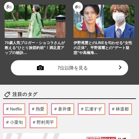
70歳人気ブロガー・ショコラさんが
伊野尾慧とのLINEを匂わせる“女性
教える“ひとり旅節約術”！満足度ア
の正体”、平野紫耀との“デート疑
ップの秘訣…
惑”や高橋海…
7位以降を見る
注目のタグ
Netflix
熱愛
蒼井優
広瀬すず
林遣都
小栗旬
野村周平