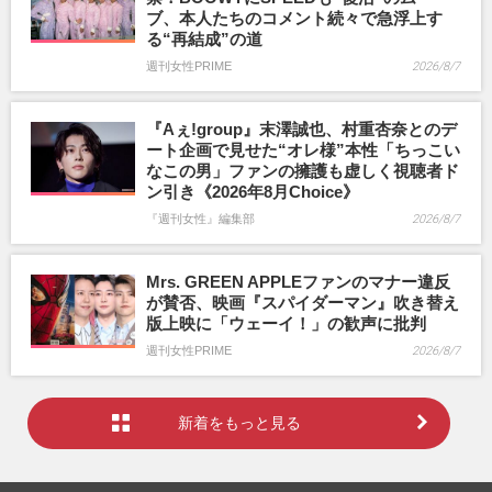
ブ、本人たちのコメント続々で急浮上す
る“再結成”の道
週刊女性PRIME
2026/8/7
『Aぇ!group』末澤誠也、村重杏奈とのデ
ート企画で見せた“オレ様”本性「ちっこい
なこの男」ファンの擁護も虚しく視聴者ド
ン引き《2026年8月Choice》
『週刊女性』編集部
2026/8/7
Mrs. GREEN APPLEファンのマナー違反
が賛否、映画『スパイダーマン』吹き替え
版上映に「ウェーイ！」の歓声に批判
週刊女性PRIME
2026/8/7
新着をもっと見る