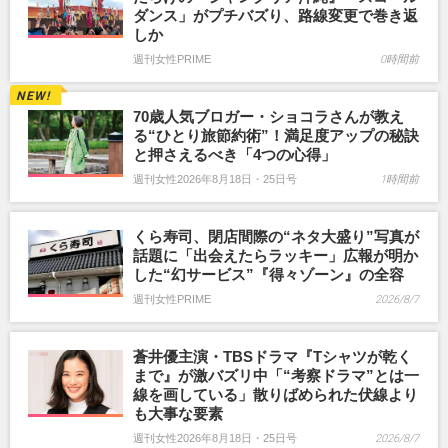
ダンス」がプチバズり、路線変更で巻き返
しか
週刊女性PRIME
0時間前
70歳人気ブロガー・ショコラさんが教え
る“ひとり旅節約術”！満足度アップの秘訣
と押さえるべき「4つの心得」
週刊女性2026年8月18日・25日号
1時間前
くら寿司、閉店間際の“ネタ大盛り”写真が
話題に「出会えたらラッキー」広報が明か
した“幻サービス”『得々ゾーン』の全容
週刊女性PRIME
2026/8/7
蒼井優主演・TBSドラマ『Tシャツが乾く
まで』が激バズリ中「“考察ドラマ”とは一
線を画している」散りばめられた伏線より
も大事な要素
週刊女性2026年8月18日・25日号
2026/8/7