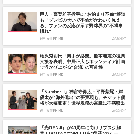
巨人・高梨雄平投手に”お泊まり不倫”報道
も「ゾンビのせいで不倫がかわいく見え
る」ファンの反応が示す野球界の“不祥事
慣れ”
週刊女性PRIME
2026/8/7
滝沢秀明氏「男手が必要」熊本地震の復興
支援を表明、中居正広もボランティア計画
で浮かび上がる“合流”の可能性
週刊女性PRIME
2026/8/7
『Number_i』神宮寺勇太・平野紫耀・岸
優太が“海外進出”の夢実現も、チケット価
格が大幅変更！世界規模の高騰に不満噴出
週刊女性PRIME
2026/8/7
『光GENJI』が40周年に向けサブスク解
禁！BOOWYにSPEEDも“復活”のムー