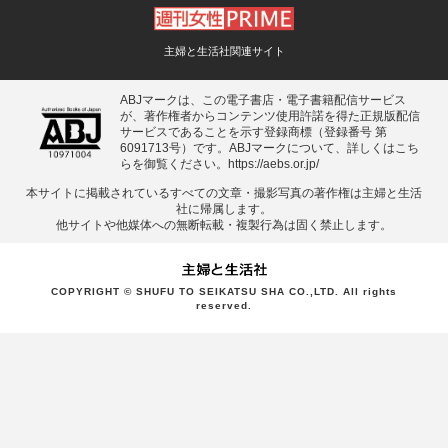
主婦と生活社関連サイト
ABJマークは、この電子書店・電子書籍配信サービス
が、著作権者からコンテンツ使用許諾を得た正規版配信
サービスであることを示す登録商標（登録番号 第
6091713号）です。ABJマークについて、詳しくはこち
らを御覧ください。
https://aebs.or.jp/
本サイトに掲載されているすべての⽂章・撮影写真の著作権は主婦と⽣活
社に帰属します。
他サイトや他媒体への無断転載・複製⾏為は固く禁⽌します。
COPYRIGHT © SHUFU TO SEIKATSU SHA CO.,LTD. All rights
reserved.