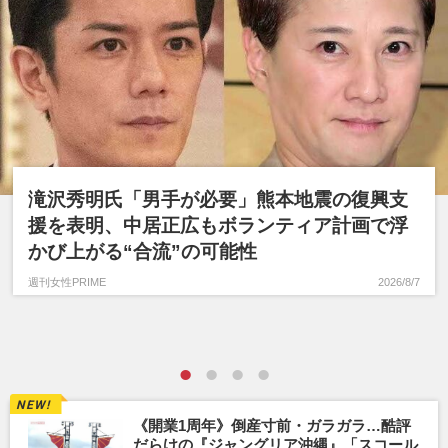
滝沢秀明氏「男手が必要」熊本地震の復興支
援を表明、中居正広もボランティア計画で浮
かび上がる“合流”の可能性
週刊女性PRIME
2026/8/7
《開業1周年》倒産寸前・ガラガラ…酷評
だらけの『ジャングリア沖縄』「スコール