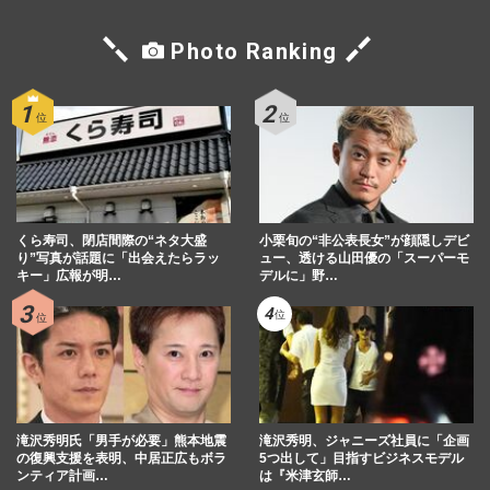
Photo Ranking
くら寿司、閉店間際の“ネタ大盛
小栗旬の“非公表長女”が顔隠しデビ
り”写真が話題に「出会えたらラッ
ュー、透ける山田優の「スーパーモ
キー」広報が明…
デルに」野…
滝沢秀明氏「男手が必要」熊本地震
滝沢秀明、ジャニーズ社員に「企画
の復興支援を表明、中居正広もボラ
5つ出して」目指すビジネスモデル
ンティア計画…
は『米津玄師…