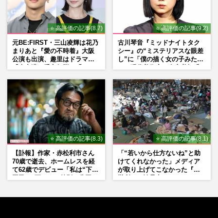
⭐ 高評価の記事(8.7)
⭐ 高評価の記事(9.2)
元BE:FIRST・三山凌輝は花乃
古川琴音『ミッドナイトタク
まりあと『愛の不時着』大阪
シー』の“ミステリアスな眼差
公演も出演、趣里はドラマ
し”に「僕の描く女の子みた
『大空港』番宣行脚に「メン
い」現代美術家・奈良美智氏
タル強すぎ」の実情
もSNSで“公認”
⭐ 高評価の記事(8.3)
⭐ 高評価の記事(8.1)
【訃報】作家・赤松利市さん
「“若いから仕方ないね”と助
70歳で逝去、ホームレスを経
けてくれなかった」メディア
て62歳でデビュー「私は“下級
が取り上げてこなかった『避
国民”。死ぬまで差別と貧困を
難所での性暴力』
書き続けます」壮絶人生