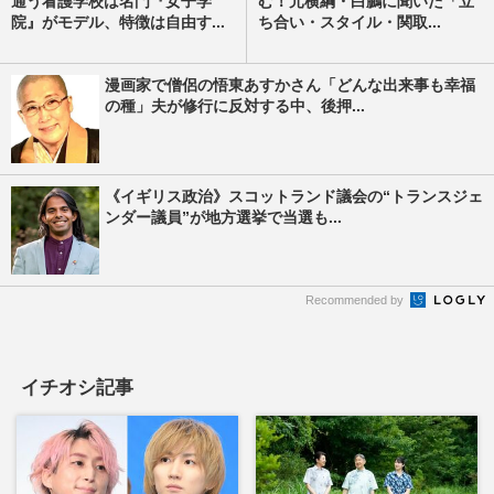
通う看護学校は名門『女子学
む！元横綱・白鵬に聞いた「立
院』がモデル、特徴は自由す...
ち合い・スタイル・関取...
漫画家で僧侶の悟東あすかさん「どんな出来事も幸福
の種」夫が修行に反対する中、後押...
《イギリス政治》スコットランド議会の“トランスジェ
ンダー議員”が地方選挙で当選も...
Recommended by
イチオシ記事