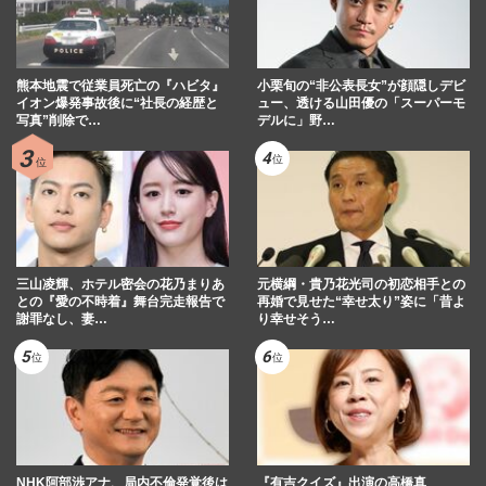
熊本地震で従業員死亡の『ハビタ』
小栗旬の“非公表長女”が顔隠しデビ
イオン爆発事故後に“社長の経歴と
ュー、透ける山田優の「スーパーモ
写真”削除で…
デルに」野…
三山凌輝、ホテル密会の花乃まりあ
元横綱・貴乃花光司の初恋相手との
との『愛の不時着』舞台完走報告で
再婚で見せた“幸せ太り”姿に「昔よ
謝罪なし、妻…
り幸せそう…
NHK阿部渉アナ、局内不倫発覚後は
『有吉クイズ』出演の高橋真