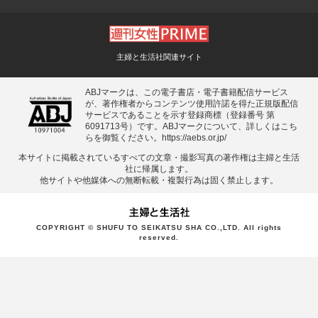
主婦と生活社関連サイト
ABJマークは、この電子書店・電子書籍配信サービス
が、著作権者からコンテンツ使用許諾を得た正規版配信
サービスであることを示す登録商標（登録番号 第
6091713号）です。ABJマークについて、詳しくはこち
らを御覧ください。
https://aebs.or.jp/
本サイトに掲載されているすべての⽂章・撮影写真の著作権は主婦と⽣活
社に帰属します。
他サイトや他媒体への無断転載・複製⾏為は固く禁⽌します。
COPYRIGHT © SHUFU TO SEIKATSU SHA CO.,LTD. All rights
reserved.