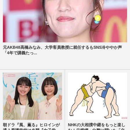
元AKB48高橋みなみ、大学客員教授に就任するもSNS冷ややか声
「4年で講義たっ...
朝ドラ『風、薫る』ヒロインが
NHKの大相撲中継をもっと楽し