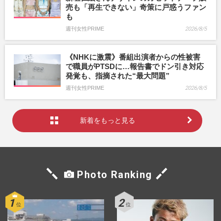
売も「再生できない」奇策に戸惑うファン
も
週刊女性PRIME
2026/8/5
《NHKに激震》番組出演者からの性被害
で職員がPTSDに…報告書でドン引き対応
発覚も、指摘された“最大問題”
週刊女性PRIME
2026/8/5
新着をもっと見る
Photo Ranking