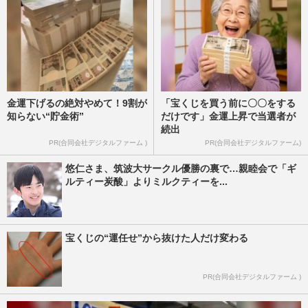
金運下げるの絶対やめて！9割が
「宝くじを買う前に〇〇をする
知らない“貯金術”
だけです」金運上昇で当選者が
続出
PR(合同会社デジタルファーム )
PR(合同会社デジタルファーム)
悠仁さま、筑波大サークル優勝の裏で…親睦会で「ギ
ルティー炭酸」よりミルクティーを...
宝くじの“運任せ”から抜けた人だけ変わる
PR(合同会社デジタルファーム )