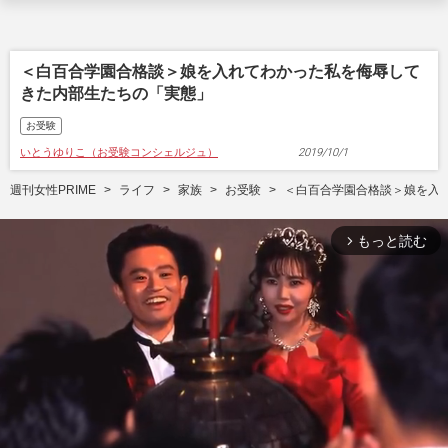
＜白百合学園合格談＞娘を入れてわかった私を侮辱して
きた内部生たちの「実態」
お受験
いとうゆりこ（お受験コンシェルジュ）
2019/10/1
週刊女性PRIME
ライフ
家族
お受験
＜白百合学園合格談＞娘を入
もっと読む
arrow_forward_ios