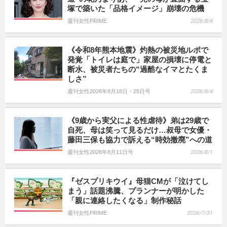
塚で築いた「品格イメージ」崩壊の危機
週刊女性PRIME
2026/8/4
《令和8年熊本地震》灼熱の被災地ルポで
発覚「トイレは庭で」家屋の損壊に停電と
断水、被災者たちの“過酷なイマとたくま
しさ”
週刊女性2026年8月18日・25日号
2026/8/4
《9歳から実父による性虐待》弟は29歳で
自死、母は笑って見るだけ…叔母で女優・
藤田三保も協力で訴える“時効撤廃”への道
週刊女性2026年8月11日号
2026/8/1
『ゼスプリキウイ』母猫CMが「泣けてし
まう」話題沸騰、プランナーが明かした
「親に連絡したくなる」制作秘話
週刊女性PRIME
2026/7/31