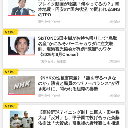
ブレイク動画が物議「何やってるの？」熊
本地震・円安の“国内状況”で問われるSNS
のTPO
週刊女性PRIME
2時間前
SixTONES田中樹がお持ち帰りして“鳥取
名産”かにみそバーニャカウダに注文殺
到、境港観光協会が異例“陳謝”のワケ
《2026年8月Choice》
『週刊女性』編集部
2時間前
《NHKの性被害問題》「誰を守るべきな
のか」演者と職員の“パワーバランス”が浮
き彫りに、問われる組織の姿勢
週刊女性PRIME
3時間前
【高校野球７イニング制】に巨人・田中将
大は「反対」も、甲子園で投げ合った斎藤
佑樹は「大賛成」引退後の野球観にも相違