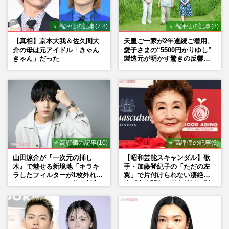
⭐ 高評価の記事(7.8)
⭐ 高評価の記事(8)
【真相】京本大我＆佐久間大
天皇ご一家が2年連続ご着用、
介の母は元アイドル「きゃん
愛子さまの“5500円かりゆし”
きゃん」だった
製造元が明かす驚きの反響
「まさかうちの商品とは…」
⭐ 高評価の記事(10)
⭐ 高評価の記事(9)
山田涼介が『一次元の挿し
【昭和芸能スキャンダル】歌
木』で魅せる新境地「キラキ
手・加藤登紀子の「ただの左
ラしたフィルターが1枚外れて
翼」で片付けられない凄絶半
くれたら」アイドル像を封印
生《東大闘争、獄中結婚、別
した覚悟
荘で内ゲバ事件》