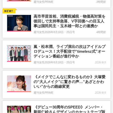
週刊女性PRIME
3時間前
高市早苗首相、消費税減税・物価高対策を
後回しで支持率急落、V字回復への目玉人
事は国民民主・玉木雄一郎との連携か
週刊女性2026年8月18日・25日号
4時間前
嵐・松本潤、ライブ演出の次はアイドルプ
ロデュース！大手配信で“timelesz式”オー
ディション番組が進行中か
週刊女性2026年8月18日・25日号
2026/8/5
《メイクでこんなに変わるものか》大塚愛
の“大人メイク”に驚きの声…“あざとかわ
いい”からの路線変更
週刊女性PRIME
2026/8/5
《デビュー30周年のSPEED》メンバー・
新垣仁絵さんデザインのカセットテープ販