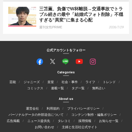
三笘薫、負傷でW杯離脱→交通事故でトラ
ブル続きの最中「結婚式フォト削除」不穏
すぎる“異変”に集まる心配
週刊女性PRIME
2026/7/29
公式アカウントをフォロー
Categories
芸能
ジャニーズ
皇室
社会・事件
ライフ
トレンド
コミックス
連載一覧
タグ一覧
無料占い
About us
運営会社
利用規約
プライバシーポリシー
パーソナルデータの外部送信について
コンテンツ制作・編集ポリシー
広告掲載
ニュース提供先
タレコミ
採用情報
お知らせ一覧
お問い合わせ
主婦と生活社公式サイト