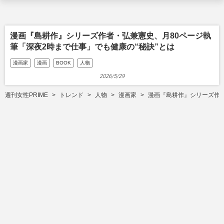
漫画『島耕作』シリーズ作者・弘兼憲史、月80ページ執
筆「深夜2時まで仕事」でも健康の“秘訣”とは
漫画家
漫画
BOOK
人物
2026/5/29
週刊女性PRIME
トレンド
人物
漫画家
漫画『島耕作』シリーズ作者