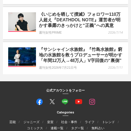
《いじめを晒して撲滅》フォロワー110万
人超え『DEATHDOL NOTE』運営者が明
かす暴露のきっかけと“正義”への真意
週刊女性PRIME
2026/7/14
『サンシャイン水族館』『竹島水族館』窮
地の水族館を救うプロデューサーが明かす
「年間12万人→48万人」V字回復の“裏側”
週刊女性2026年7月21日号
2026/7/11
公式アカウントをフォロー
Categories
芸能
ジャニーズ
皇室
社会・事件
ライフ
トレンド
コミックス
連載一覧
タグ一覧
無料占い