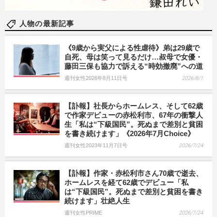
人物の最新記事
《9歳から実父による性虐待》弟は29歳で
自死、母は笑って見るだけ…叔母で女優・
藤田三保も協力で訴える“時効撤廃”への道
週刊女性2026年8月11日号
2026/8/1
【訃報】社長からホームレス、そして62歳
で作家デビューの赤松利市、67年の衝撃人
生「私は“下級国民”。死ぬまで差別と貧困
を書き続けます」《2026年7月Choice》
週刊女性2023年11月7日号
2026/7/24
【訃報】作家・赤松利市さん70歳で逝去、
ホームレスを経て62歳でデビュー「私
は“下級国民”。死ぬまで差別と貧困を書き
続けます」壮絶人生
週刊女性PRIME
2026/7/24