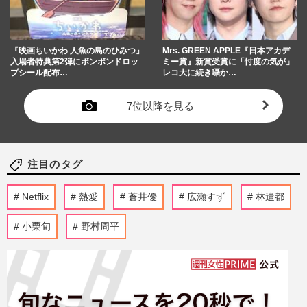
『映画ちいかわ 人魚の島のひみつ』
Mrs. GREEN APPLE『日本アカデ
入場者特典第2弾にボンボンドロッ
ミー賞』新賞受賞に「忖度の気が」
プシール配布…
レコ大に続き囁か…
7位以降を見る
注目のタグ
Netflix
熱愛
蒼井優
広瀬すず
林遣都
小栗旬
野村周平