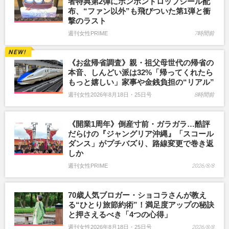
者特典第2弾にボンボンドロップシール配
布、“ファン以外”も飛びついた第1弾と衝
撃のラスト
週刊女性PRIME
7時間前
《お盆帰省調査》親・祖父母世代の帰省の
本音、しんどい派は32%「帰ってくれたら
もっと嬉しい」家事や金銭負担の“リアル”
週刊女性2026年8月18日・25日号
8時間前
《開業1周年》倒産寸前・ガラガラ…酷評
だらけの『ジャングリア沖縄』「スコール
ダンス」がプチバズり、路線変更で巻き返
しか
週刊女性PRIME
2026/8/8
70歳人気ブロガー・ショコラさんが教え
る“ひとり旅節約術”！満足度アップの秘訣
と押さえるべき「4つの心得」
週刊女性2026年8月18日・25日号
2026/8/8