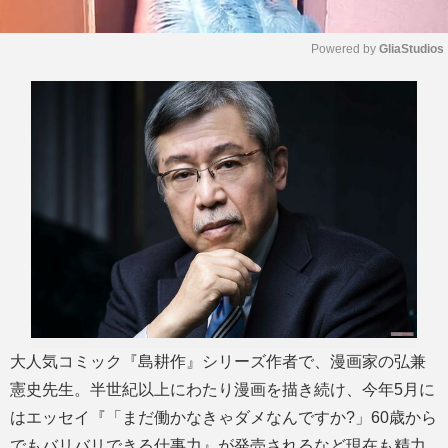
Powered by 
GliaStudios
M
u
t
e
大人気コミック『島耕作』シリーズ作者で、漫画家の弘兼
憲史先生。半世紀以上にわたり漫画を描き続け、今年5月に
はエッセイ『「まだ働かなきゃダメなんですか?」60歳から
でもバリバリできる仕事力』が発売されるなど現在も精力