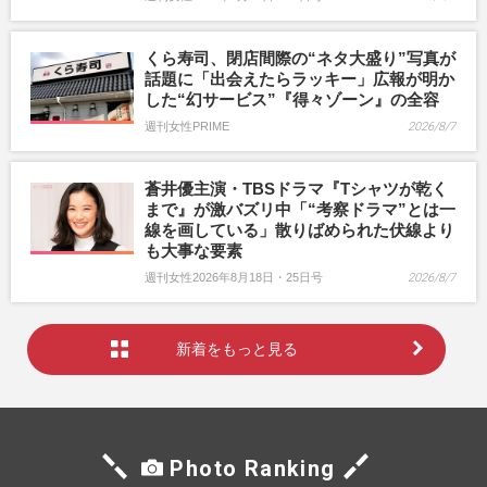
くら寿司、閉店間際の“ネタ大盛り”写真が
話題に「出会えたらラッキー」広報が明か
した“幻サービス”『得々ゾーン』の全容
週刊女性PRIME
2026/8/7
蒼井優主演・TBSドラマ『Tシャツが乾く
まで』が激バズリ中「“考察ドラマ”とは一
線を画している」散りばめられた伏線より
も大事な要素
週刊女性2026年8月18日・25日号
2026/8/7
新着をもっと見る
Photo Ranking