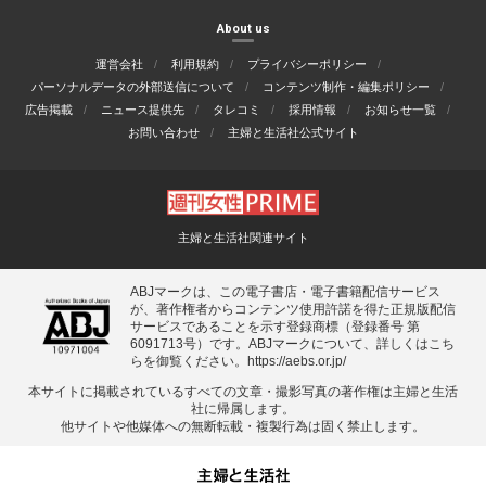
About us
運営会社
利用規約
プライバシーポリシー
パーソナルデータの外部送信について
コンテンツ制作・編集ポリシー
広告掲載
ニュース提供先
タレコミ
採用情報
お知らせ一覧
お問い合わせ
主婦と生活社公式サイト
主婦と生活社関連サイト
ABJマークは、この電子書店・電子書籍配信サービス
が、著作権者からコンテンツ使用許諾を得た正規版配信
サービスであることを示す登録商標（登録番号 第
6091713号）です。ABJマークについて、詳しくはこち
らを御覧ください。
https://aebs.or.jp/
本サイトに掲載されているすべての⽂章・撮影写真の著作権は主婦と⽣活
社に帰属します。
他サイトや他媒体への無断転載・複製⾏為は固く禁⽌します。