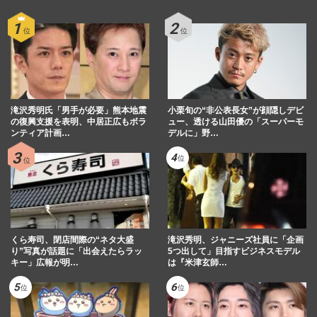
滝沢秀明氏「男手が必要」熊本地震
小栗旬の“非公表長女”が顔隠しデビ
の復興支援を表明、中居正広もボラ
ュー、透ける山田優の「スーパーモ
ンティア計画…
デルに」野…
くら寿司、閉店間際の“ネタ大盛
滝沢秀明、ジャニーズ社員に「企画
り”写真が話題に「出会えたらラッ
5つ出して」目指すビジネスモデル
キー」広報が明…
は『米津玄師…