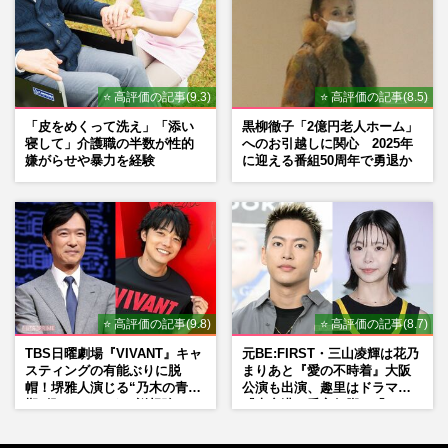
⭐ 高評価の記事(9.3)
⭐ 高評価の記事(8.5)
「皮をめくって洗え」「添い
黒柳徹子「2億円老人ホーム」
寝して」介護職の半数が性的
へのお引越しに関心 2025年
嫌がらせや暴力を経験
に迎える番組50周年で勇退か
⭐ 高評価の記事(9.8)
⭐ 高評価の記事(8.7)
TBS日曜劇場『VIVANT』キャ
元BE:FIRST・三山凌輝は花乃
スティングの有能ぶりに脱
まりあと『愛の不時着』大阪
帽！堺雅人演じる“乃木の青年
公演も出演、趣里はドラマ
期”役は、そっくり説根強い
『大空港』番宣行脚に「メン
Mr.Children桜井和寿のバンド
タル強すぎ」の実情
マン長男・櫻井海音だった