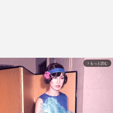
もっと読む
arrow_forward_ios