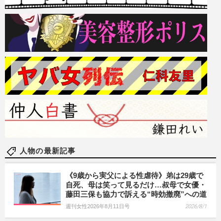
人物の最新記事
《9歳から実父による性虐待》弟は29歳で
自死、母は笑って見るだけ…叔母で女優・
藤田三保も協力で訴える“時効撤廃”への道
週刊女性2026年8月11日号
2026/8/1