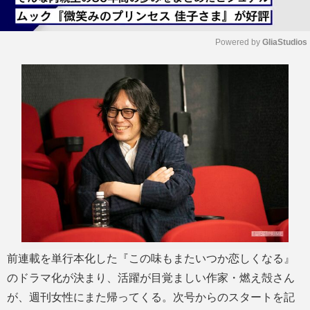
Powered by 
GliaStudios
M
u
t
e
前連載を単行本化した『この味もまたいつか恋しくなる』
のドラマ化が決まり、活躍が目覚ましい作家・燃え殻さん
が、週刊女性にまた帰ってくる。次号からのスタートを記