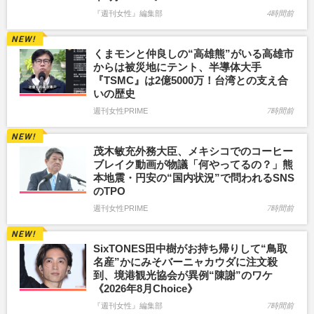
『週刊女性』編集部
4時間前
くまモンと仲良しの“高雄熊”がいる高雄市
からは被災地にテント、半導体大手
『TSMC』は2億5000万！台湾との支え合
いの歴史
週刊女性PRIME
7時間前
茂木敏充外務大臣、メキシコでのコーヒー
ブレイク動画が物議「何やってるの？」熊
本地震・円安の“国内状況”で問われるSNS
のTPO
週刊女性PRIME
7時間前
SixTONES田中樹がお持ち帰りして“鳥取
名産”かにみそバーニャカウダに注文殺
到、境港観光協会が異例“陳謝”のワケ
《2026年8月Choice》
『週刊女性』編集部
7時間前