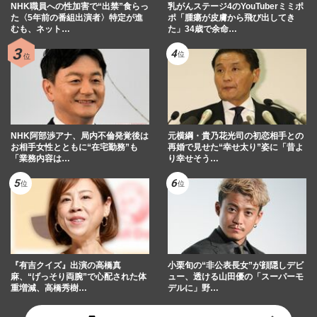
NHK職員への性加害で“出禁”食らっ
乳がんステージ4のYouTuberミミポ
た〈5年前の番組出演者〉特定が進
ポ「腫瘍が皮膚から飛び出してき
むも、ネット…
た」34歳で余命…
NHK阿部渉アナ、局内不倫発覚後は
元横綱・貴乃花光司の初恋相手との
お相手女性とともに“在宅勤務”も
再婚で見せた“幸せ太り”姿に「昔よ
「業務内容は…
り幸せそう…
『有吉クイズ』出演の高橋真
小栗旬の“非公表長女”が顔隠しデビ
麻、“げっそり両腕”で心配された体
ュー、透ける山田優の「スーパーモ
重増減、高橋秀樹…
デルに」野…