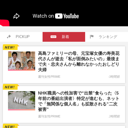
PICKUP
新着
ランキング
高島ファミリーの母、元宝塚女優の寿美花
代さんが逝去「私が面倒みたいの」最後ま
で夫・忠夫さんから離れなかったおしどり
夫婦
週刊女性PRIME
0時間前
NHK職員への性加害で“出禁”食らった〈5
年前の番組出演者〉特定が進むも、ネット
で「無関係な個人名」も拡散される“二次
被害”
週刊女性PRIME
2時間前