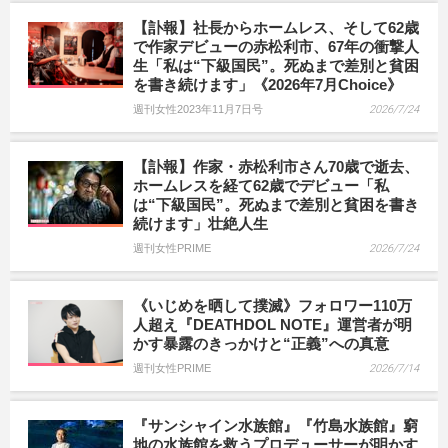
【訃報】社長からホームレス、そして62歳
で作家デビューの赤松利市、67年の衝撃人
生「私は“下級国民”。死ぬまで差別と貧困
を書き続けます」《2026年7月Choice》
週刊女性2023年11月7日号
2026/7/24
【訃報】作家・赤松利市さん70歳で逝去、
ホームレスを経て62歳でデビュー「私
は“下級国民”。死ぬまで差別と貧困を書き
続けます」壮絶人生
週刊女性PRIME
2026/7/24
《いじめを晒して撲滅》フォロワー110万
人超え『DEATHDOL NOTE』運営者が明
かす暴露のきっかけと“正義”への真意
週刊女性PRIME
2026/7/14
『サンシャイン水族館』『竹島水族館』窮
地の水族館を救うプロデューサーが明かす