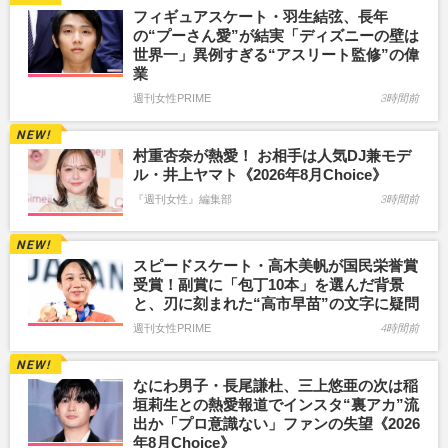
フィギュアスケート・羽生結弦、長年
の“プーさん愛”が結実「ディズニーの壁は
世界一」異例すぎる“アスリート監修”の偉
業
週刊女性PRIME
3時間前
村重杏奈が熱愛！ お相手は人気DJ兼モデ
ル・井上ヤマト《2026年8月Choice》
『週刊女性』編集部
3時間前
スピードスケート・高木美帆が国民栄誉賞
受賞！副賞に「包丁10本」を選んだ背景
と、刃に刻まれた“高市早苗”の文字に疑問
週刊女性PRIME
4時間前
なにわ男子・長尾謙杜、三上悠亜の次は稲
垣莉生との熱愛報道でインスタ“裏アカ”流
出か「プロ意識ない」ファンの失望《2026
年8月Choice》