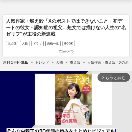
人気作家・燃え殻「Xのポストではできないこと」初デ
ートの彼女・認知症の祖父…短文では描けない人生の“名
ゼリフ”が主役の新連載
燃え殻
人物
ドラマ
高橋一生
BOOK
2026/5/15
週刊女性PRIME
トレンド
人物
燃え殻
人気作家・燃え殻「Xのポス
もっと読む
arrow_forward_ios