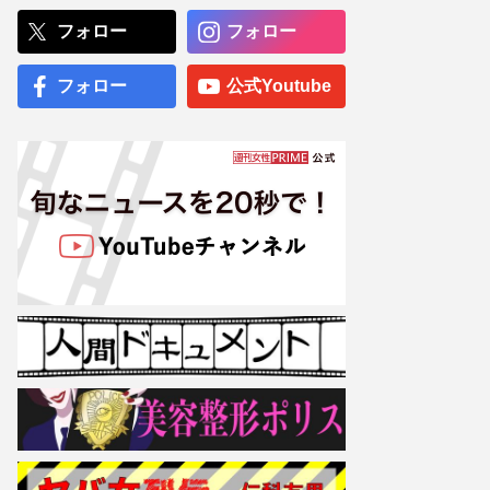
投稿が炎上！子連れ登山の
危険性、山岳医が指摘する
フォロー
フォロー
2つのリスク
川口春奈＆サッカー日本代
フォロー
公式Youtube
表・板倉滉「匂わせゼロ
婚」でも隠しきれなかった
セレブすぎる1000万円
の“愛の証”
専門医が厳選した「がんに
勝てる10食材」徹底活用マ
ル秘テクニック、1日10点
満点の“早見シート”簡単管
理で手軽にがん予防
【大阪より強引？】横浜
市、’27年花博に合わせ「市
内全域」路上喫煙禁止方針
も、喫煙所整備は“ノープラ
ン”の現状
『しゃべくり007』出演の
畑野ひろ子、美ボディ軍団
として登場で「抜群のスタ
イルは健在」元夫・柏原崇
との“離婚と今”