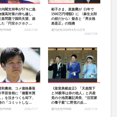
市内閣支持率が57％に急
彬子さま、皇族費が《1年で
物価高対策の持ち越し、
1500万円増額》に 〈麻生太郎
天皇問題で国民失望、崩
の姪だから〉疑念と「男女格
した「円安ホクホク…
差是正」の指摘
性PRIME
2026/7/28
週刊女性2026年8月11日号
2026/7/28
憲和農相、コメ価格暴落
《皇室典範改正》「天皇陛下
市早苗首相に「備蓄米買
と38親等は赤の他人」と共産
し」を泣きつくも却下、
党の小池晃書記局長、“旧宮家
時の「コミットしな…
の養子案”に野党の反…
性PRIME
2026/7/17
週刊女性PRIME
2026/7/16