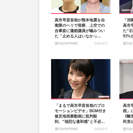
高市早苗首相が熊本地震を自
「消
衛隊のヘリで視察、上空での
高市
合掌姿に蓮舫議員が噛みつい
た”
た「止める人はいなかっ…
93
週刊女性PRIME
2026/8/5
週刊女
「まるで高市早苗首相のプロ
高市
モーションビデオ」BGM付き
税」
被災地視察動画に批判殺
《離
到、“強烈な違和感”と不必…
民党
週刊女性PRIME
2026/8/5
週刊女