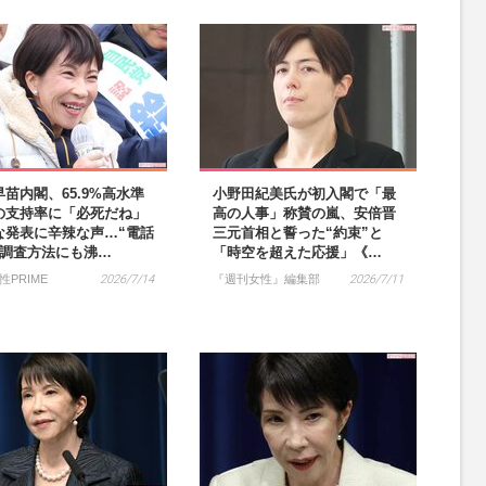
苗内閣、65.9%高水準
小野田紀美氏が初入閣で「最
の支持率に「必死だね」
高の人事」称賛の嵐、安倍晋
な発表に辛辣な声…“電話
三元首相と誓った“約束”と
”調査方法にも沸…
「時空を超えた応援」《…
性PRIME
2026/7/14
『週刊女性』編集部
2026/7/11