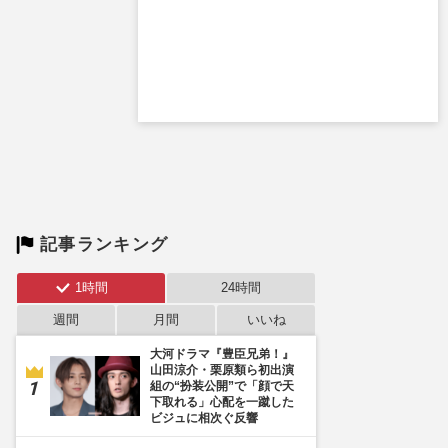
記事ランキング
1時間
24時間
週間
月間
いいね
大河ドラマ『豊臣兄弟！』
山田涼介・栗原類ら初出演
組の“扮装公開”で「顔で天
下取れる」心配を一蹴した
ビジュに相次ぐ反響