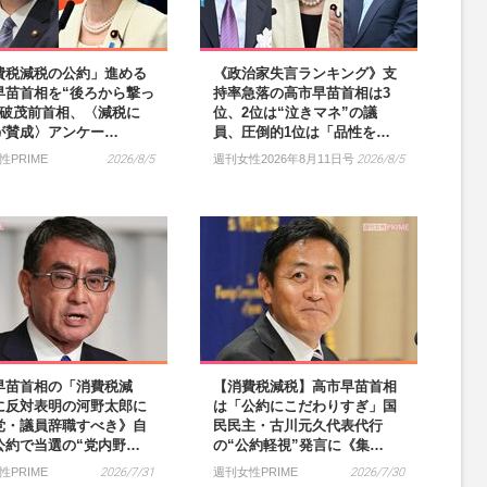
費税減税の公約」進める
《政治家失言ランキング》支
早苗首相を“後ろから撃っ
持率急落の高市早苗首相は3
石破茂前首相、〈減税に
位、2位は“泣きマネ”の議
%が賛成〉アンケー…
員、圧倒的1位は「品性を…
性PRIME
2026/8/5
週刊女性2026年8月11日号
2026/8/5
早苗首相の「消費税減
【消費税減税】高市早苗首相
に反対表明の河野太郎に
は「公約にこだわりすぎ」国
党・議員辞職すべき》自
民民主・古川元久代表代行
公約で当選の“党内野…
の“公約軽視”発言に《集…
性PRIME
2026/7/31
週刊女性PRIME
2026/7/30