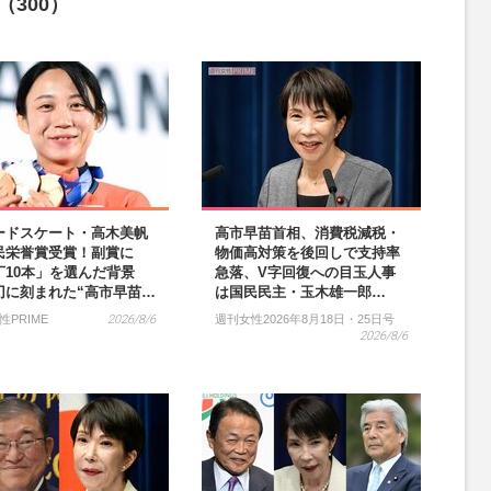
（300）
ードスケート・高木美帆
高市早苗首相、消費税減税・
民栄誉賞受賞！副賞に
物価高対策を後回しで支持率
丁10本」を選んだ背景
急落、V字回復への目玉人事
刃に刻まれた“高市早苗…
は国民民主・玉木雄一郎…
性PRIME
2026/8/6
週刊女性2026年8月18日・25日号
2026/8/6