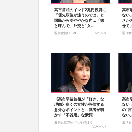
高市首相のインド2兆円投資に
高市
「優先順位が違うのでは」と
ない
国民から冷ややかな声…「妹
さか
と呼んで」外交と“女…
せて
週刊女性PRIME
2026/7/4
週刊女
《高市早苗首相が「好き」な
高市
理由》多くの女性が評価する
ない
意外なポイントと、識者が明
の“
かす「不器用」な素顔
ない
週刊女性2026年6月23日号
週刊女
2026/6/15