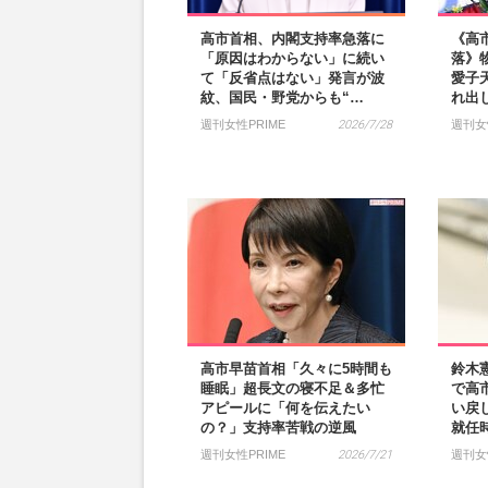
高市首相、内閣支持率急落に
《高
「原因はわからない」に続い
落》
て「反省点はない」発言が波
愛子
紋、国民・野党からも“…
れ出
週刊女性PRIME
2026/7/28
週刊女
高市早苗首相「久々に5時間も
鈴木
睡眠」超長文の寝不足＆多忙
で高
アピールに「何を伝えたい
い戻
の？」支持率苦戦の逆風
就任
週刊女性PRIME
2026/7/21
週刊女