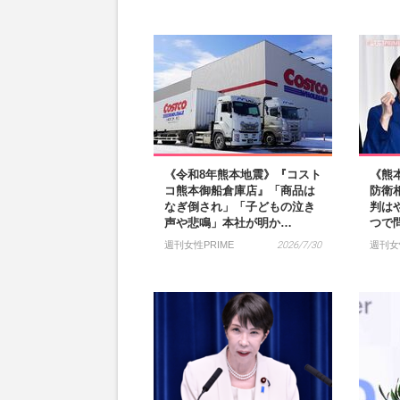
《令和8年熊本地震》『コスト
《熊
コ熊本御船倉庫店』「商品は
防衛
なぎ倒され」「子どもの泣き
判は
声や悲鳴」本社が明か…
つで
週刊女性PRIME
2026/7/30
週刊女