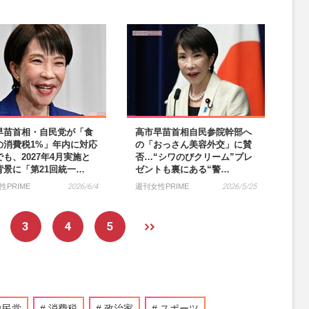
早苗首相・自民党が「食
高市早苗首相自民参院幹部へ
の消費税1%」年内に対応
の「おっさん美容外交」に賛
も、2027年4月実施と
否…“シワのびクリーム”プレ
背景に「第21回統一…
ゼントも裏にある“警…
性PRIME
2026/6/4
週刊女性PRIME
2026/5/25
3
4
5
自民党
消費税
政治家
スポーツ