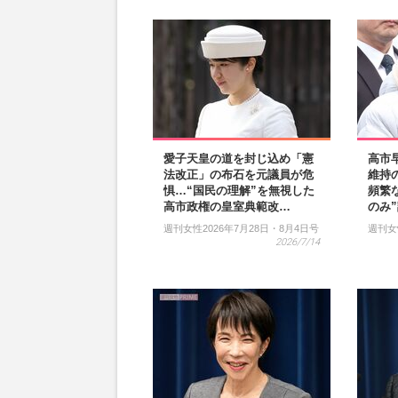
愛子天皇の道を封じ込め「憲
高市早
法改正」の布石を元議員が危
維持
惧…“国民の理解”を無視した
頻繁
高市政権の皇室典範改…
のみ
週刊女性2026年7月28日・8月4日号
週刊女
2026/7/14