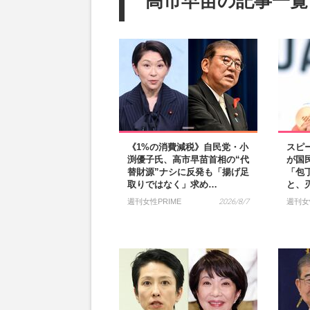
高市早苗の記事一覧
《1%の消費減税》自民党・小
スピ
渕優子氏、高市早苗首相の“代
が国
替財源”ナシに反発も「揚げ足
「包
取りではなく」求め…
と、
週刊女性PRIME
2026/8/7
週刊女