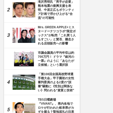
滝沢秀明氏「男手が必要」
熊本地震の復興支援を表
明、中居正広もボランティ
ア計画で浮かび上がる“合
流”の可能性
Mrs. GREEN APPLE×ミス
タードーナツコラボ“限定ボ
ックス”が転売「これ買う人
もすごい」と賛否、懸念さ
れる店頭販売への影響
市議会議員の平均年収は約
700万円！ ドラマ『銀河の
一票』のように「あなたが
立候補」という選択肢
「第108回全国高校野球選
手権大会」甲子園初の女性
審判委員のよる2度の“誤
審”騒動に《性別は関係な
い》問われる“資質と技術”
TBS日曜劇場
『VIVANT』、県内各地で
ロケが行われた岐阜県がカ
ギを握る？聖地巡礼の注意