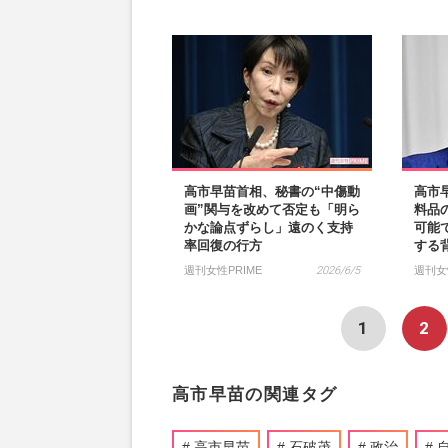
高市早苗首相、秘書の“中傷動
高市
画”関与を改めて否定も「明ら
料品
かな論点ずらし」遠のく支持
可能で
率回復の行方
する
週刊女性PRIME
2026/6/5
週刊女
1
2
高市早苗の関連タグ
高市早苗
石破茂
政治