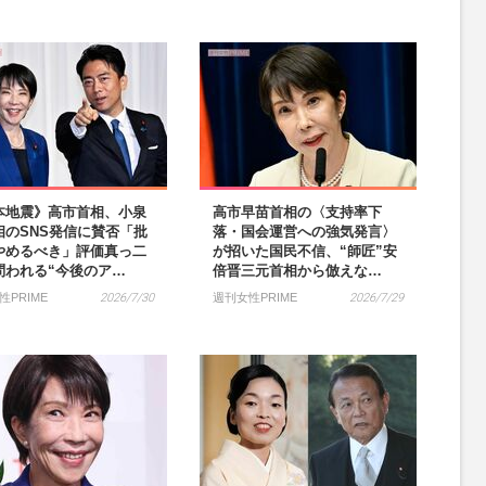
本地震》高市首相、小泉
高市早苗首相の〈支持率下
相のSNS発信に賛否「批
落・国会運営への強気発言〉
やめるべき」評価真っ二
が招いた国民不信、“師匠”安
問われる“今後のア…
倍晋三元首相から倣えな…
性PRIME
2026/7/30
週刊女性PRIME
2026/7/29