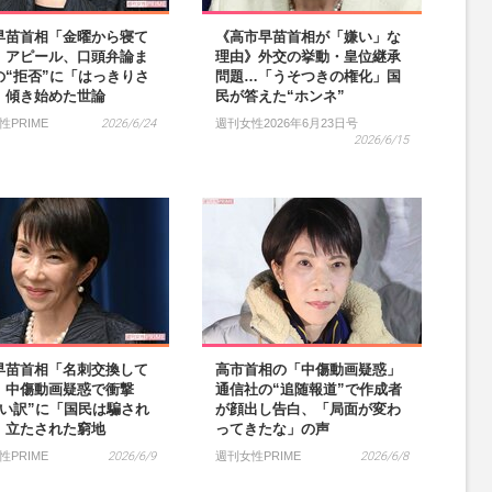
早苗首相「金曜から寝て
《高市早苗首相が「嫌い」な
」アピール、口頭弁論ま
理由》外交の挙動・皇位継承
の“拒否”に「はっきりさ
問題…「うそつきの権化」国
」傾き始めた世論
民が答えた“ホンネ”
性PRIME
2026/6/24
週刊女性2026年6月23日号
2026/6/15
早苗首相「名刺交換して
高市首相の「中傷動画疑惑」
」中傷動画疑惑で衝撃
通信社の“追随報道”で作成者
言い訳”に「国民は騙され
が顔出し告白、「局面が変わ
」立たされた窮地
ってきたな」の声
性PRIME
2026/6/9
週刊女性PRIME
2026/6/8