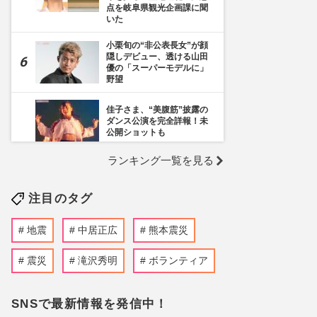
点を岐阜県観光企画課に聞
いた
小栗旬の“非公表長女”が顔
隠しデビュー、透ける山田
優の「スーパーモデルに」
野望
佳子さま、“美腹筋”披露の
ダンス公演を完全詳報！未
公開ショットも
ランキング一覧を見る
《千葉市》路上喫煙「禁止
区域」拡大を発表も喫煙所
の設置は「0」、分煙対策
注目のタグ
の行方を自治体に直撃
ぱーてぃーちゃん・信子、
地震
中居正広
熊本震災
衝撃のすっぴん姿に《ギャ
ルメイクよりいい》の
声…“お嬢様な素顔”とのギ
震災
滝沢秀明
ボランティア
ャップで好感度爆上がり
《生後3か月の赤ちゃんと
SNSで最新情報を発信中！
標高2354mの山頂へ》SNS