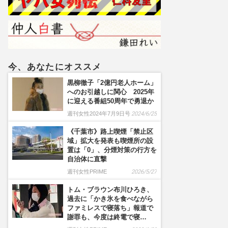
今、あなたにオススメ
黒柳徹子「2億円老人ホーム」
へのお引越しに関心 2025年
に迎える番組50周年で勇退か
週刊女性2024年7月9日号
2024/6/25
《千葉市》路上喫煙「禁止区
域」拡大を発表も喫煙所の設
置は「0」、分煙対策の行方を
自治体に直撃
週刊女性PRIME
2026/5/27
トム・ブラウン布川ひろき、
過去に「かき氷を食べながら
ファミレスで寝落ち」報道で
謝罪も、今度は終電で寝…