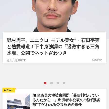
野村周平、ユニクロ“モデル美女”・石田夢実
と熱愛報道！下半身強調の「過激すぎる三角
水着」公開でネットざわつき
週刊女性PRIME
2026/8/6
NHK職員の性被害問題「受信料払ってい
るんだから…」出演者非公表の“逃げ腰姿
勢”で問われる公共放送の責任