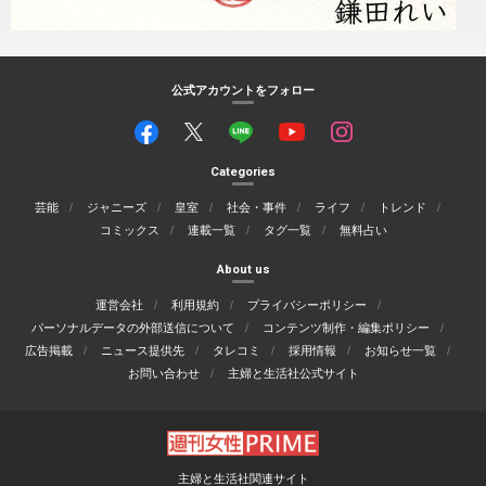
公式アカウントをフォロー
Categories
芸能
ジャニーズ
皇室
社会・事件
ライフ
トレンド
コミックス
連載一覧
タグ一覧
無料占い
About us
運営会社
利用規約
プライバシーポリシー
パーソナルデータの外部送信について
コンテンツ制作・編集ポリシー
広告掲載
ニュース提供先
タレコミ
採用情報
お知らせ一覧
お問い合わせ
主婦と生活社公式サイト
主婦と生活社関連サイト