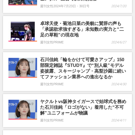
週刊女性2024年7月23日・30日号
2024/7/20
卓球天使・菊池日菜の美貌に賛辞の声も
「承認欲求強すぎる」未知数の実力と“二
足の草鞋”の現在地
週刊女性PRIME
2024/6/27
石川佳純「輪をかけて可愛さアップ」150
部限定雑誌『STUDY』で“別人級”モデル
姿披露、スキージャンプ・高梨沙羅に続い
てファッション業界への進出なるか
週刊女性PRIME
2024/4/30
ヤクルトvs阪神タイガースで始球式を務め
た石川佳純「ロゴがない」着用した“不可
解”ユニフォームが物議
週刊女性PRIME
2024/4/11