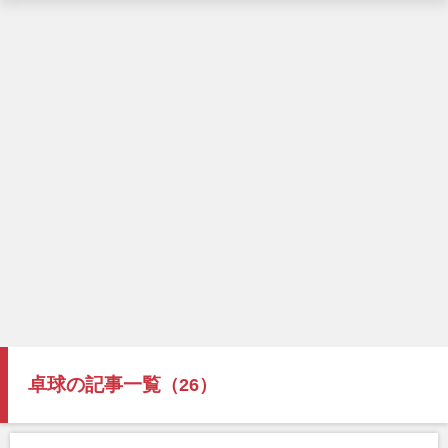
卓球の記事一覧
（26）