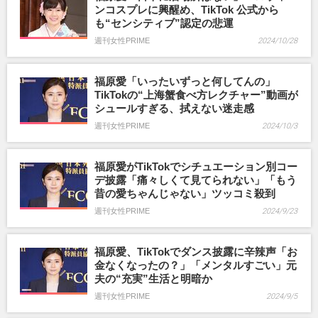
ンコスプレに興醒め、TikTok 公式から
も“センシティブ”認定の悲運
週刊女性PRIME
2024/10/28
福原愛「いったいずっと何してんの」
TikTokの“上海蟹食べ方レクチャー”動画が
シュールすぎる、拭えない迷走感
週刊女性PRIME
2024/10/3
福原愛がTikTokでシチュエーション別コー
デ披露「痛々しくて見てられない」「もう
昔の愛ちゃんじゃない」ツッコミ殺到
週刊女性PRIME
2024/9/23
福原愛、TikTokでダンス披露に辛辣声「お
金なくなったの？」「メンタルすごい」元
夫の“充実”生活と明暗か
週刊女性PRIME
2024/9/5