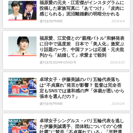
福原愛の元夫・江宏傑がインスタグラムに
投稿した家族写真に「あてつけ」「皮肉に
感じられる」泥沼離婚劇の明暗分かれる
週刊女性PRIME
2024/4/4
福原愛、江宏傑との“親権バトル”和解発表
に日中で温度差 日本で「美人化」激変ぶ
り話題の一方、中国ファンは応援・元夫批
判から「結婚して」求愛まで殺到
週刊女性2024年4月9日号
2024/3/25
卓球女子・伊藤美誠のパリ五輪代表落ち
は“不貞腐れ”発言が影響？ 監督は完全否
定もSNSでは違和感の声「体裁が悪いから
張本を選んだの？」
週刊女性PRIME
2024/2/6
卓球女子シングルス・パリ五輪代表を逃し
た伊藤美誠選手、団体戦についての“心情
吐露”に賛否「不貞腐れている」「平野選