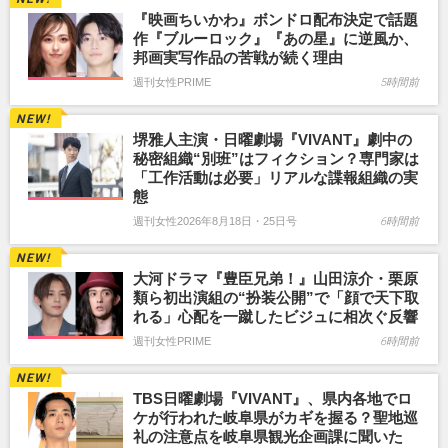
『映画ちいかわ』ボンドロ配布決定で話題
作『ブルーロック』『あの星』に逆風か、
邦画実写作品の苦戦が続く理由
週刊女性PRIME
5時間前
堺雅人主演・日曜劇場『VIVANT』劇中の
秘密組織“別班”はフィクション？専門家は
「工作活動は必要」リアルな諜報組織の実
態
週刊女性2026年8月18日・25日号
6時間前
大河ドラマ『豊臣兄弟！』山田涼介・栗原
類ら初出演組の“扮装公開”で「顔で天下取
れる」心配を一蹴したビジュに相次ぐ反響
週刊女性PRIME
6時間前
TBS日曜劇場『VIVANT』、県内各地でロ
ケが行われた岐阜県がカギを握る？聖地巡
礼の注意点を岐阜県観光企画課に聞いた