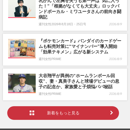
乳がんで左胸を失うも第一声は“気に入っ
た！”「根拠がなくても大丈夫」ロックバ
ンドボーカル・ミワユータさんの前向き闘
病記
週刊女性2026年8月18日・25日号
2026/8/9
『ポケモンカード』バンダイのカードゲー
ムも転売対策に“マイナンバー”導入開始
「効果テキメン」広がる新システム
週刊女性PRIME
2026/8/9
大谷翔平が異例の“ホームランボール回
収”、妻・真美子さんと球場デビューの息
子の記念か、家族愛と子煩悩パパ秘話
週刊女性PRIME
2026/8/9
新着をもっと見る