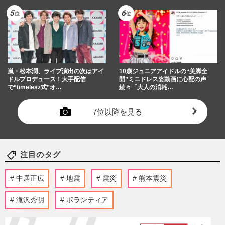
嵐・松本潤、ライブ演出の次はアイ
10歳ジュニアアイドルの“美脚全
ドルプロデュース！大手配信
開”ミニドレス姿動画に心配の声
で“timelesz式”オ…
続々「大人の消耗…
7位以降を見る
注目のタグ
中居正広
地震
震災
熊本震災
滝沢秀明
ボランティア