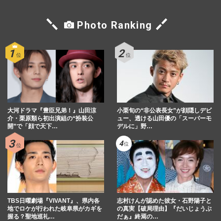
Photo Ranking
大河ドラマ『豊臣兄弟！』山田涼
小栗旬の“非公表長女”が顔隠しデビ
介・栗原類ら初出演組の“扮装公
ュー、透ける山田優の「スーパーモ
開”で「顔で天下…
デルに」野…
TBS日曜劇場『VIVANT』、県内各
志村けんが認めた彼女・石野陽子と
地でロケが行われた岐阜県がカギを
の真実【破局理由】『だいじょうぶ
握る？聖地巡礼…
だぁ』終焉の…