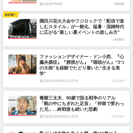
週刊女性PRIME
7時間前
隅田川花火大会やフジロックで「配信で楽
しむスタイル」が一般化、猛暑・混雑時代
に広がる“新しい夏イベントの楽しみ方”
8時間前
ファッションデザイナー・ドン小西、『心
臓弁膜症』『膀胱がん』『咽頭がん』“3つ
の大病”を経験でたどり着いた“生きる美
学”
週刊女性2026年8月11日号
2026/8/9
毒蝮三太夫、90歳で語る戦争のリアル
「靴の中にちぎれた足首」「抑留で変わっ
た兄」…終戦後も続いた悲劇
週刊女性2026年8月11日号
2026/8/9