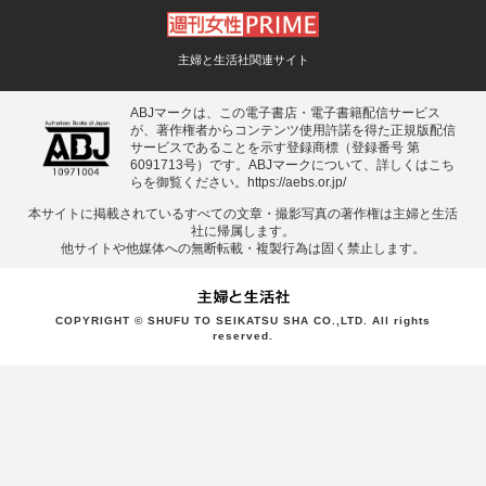
主婦と生活社関連サイト
ABJマークは、この電子書店・電子書籍配信サービス
が、著作権者からコンテンツ使用許諾を得た正規版配信
サービスであることを示す登録商標（登録番号 第
6091713号）です。ABJマークについて、詳しくはこち
らを御覧ください。
https://aebs.or.jp/
本サイトに掲載されているすべての⽂章・撮影写真の著作権は主婦と⽣活
社に帰属します。
他サイトや他媒体への無断転載・複製⾏為は固く禁⽌します。
COPYRIGHT © SHUFU TO SEIKATSU SHA CO.,LTD. All rights
reserved.