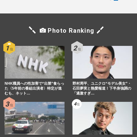
Photo Ranking
NHK職員への性加害で“出禁”食らっ
野村周平、ユニクロ“モデル美女”・
た〈5年前の番組出演者〉特定が進
石田夢実と熱愛報道！下半身強調の
むも、ネット…
「過激すぎ…