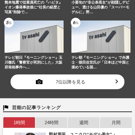
熊本地震で従業員死亡の『ハビタ』
小栗旬の“非公表長女”が顔隠しデビ
イオン爆発事故後に“社長の経歴と
ュー、透ける山田優の「スーパーモ
写真”削除で…
デルに」野…
テレビ朝日『モーニングショー』玉
テレ朝『モーニングショー』で弁護
川徹氏「警察官が死刑にした」大阪
士・猿田佐世氏が「日本ほど中国と
府発砲事件へ…
揉めている国…
7位以降を見る
芸能の記事ランキング
1時間
24時間
週間
月間
野村周平、ユニクロ“モデル美女”・