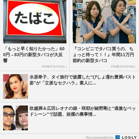
「もっと早く知りたかった」60
『コンビニでタバコ買うの、ち
0円→83円の新型タバコが大反
ょっと待って！！』年間11万円
響
節約の新型タバコ
PR(株式会社HAL)
PR(株式会社HAL)
水原希子、タイ旅行で披露した“びしょ濡れ豊満バスト
姿”が「立派なセクハラ」素人に...
吹越満＆広田レオナの娘・咲耶が綾野剛と“過激なベッ
ドシーン”で話題、抜擢の裏事情...
Recommended by