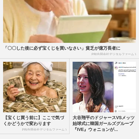
「〇〇した後に必ず宝くじを買いなさい」貧乏が億万長者に
PR(合同会社デジタルファーム )
【宝くじ買う前に】ここで気づ
大谷翔平のドジャースVSメッツ
くかどうかで変わります
始球式に韓国ガールズグループ
『IVE』ウォニョンが...
PR(合同会社デジタルファーム )