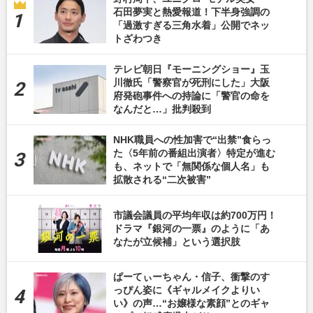
石田夢実と熱愛報道！下半身強調の
「過激すぎる三角水着」公開でネッ
トざわつき
テレビ朝日『モーニングショー』玉
川徹氏「警察官が死刑にした」大阪
府発砲事件への持論に「警官の命を
なんだと…」批判殺到
NHK職員への性加害で“出禁”食らっ
た〈5年前の番組出演者〉特定が進む
も、ネットで「無関係な個人名」も
拡散される“二次被害”
市議会議員の平均年収は約700万円！
ドラマ『銀河の一票』のように「あ
なたが立候補」という選択肢
ぱーてぃーちゃん・信子、衝撃のす
っぴん姿に《ギャルメイクよりい
い》の声…“お嬢様な素顔”とのギャ