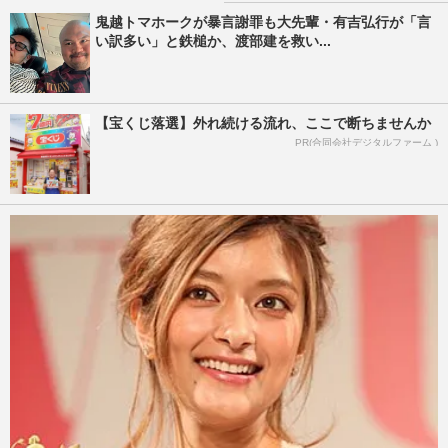
鬼越トマホークが暴言謝罪も大先輩・有吉弘行が「言
い訳多い」と鉄槌か、渡部建を救い...
【宝くじ落選】外れ続ける流れ、ここで断ちませんか
PR(合同会社デジタルファーム )