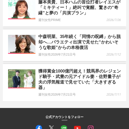
藤本美貴、日本ハムの首位打者レイエスが
「ミキティー！」絶叫で覚醒、驚きの“奇
縁”と夢の「共演プラン」
週刊女性PRIME
2026/7/26
中森明菜、35年続く「同情の呪縛」から脱
却へ…バラエティ出演で見せた“かわいそ
うな歌姫”からの本格復活
週刊女性2026年7月21日号
2026/7/12
獲得賞金1000億円超え！競馬界のレジェン
ド騎手・武豊の元アイドル妻・佐野量子が
夫の浮気報道で見せていた「大きすぎる
器」
週刊女性2026年7月21日号
2026/7/11
公式アカウントをフォロー