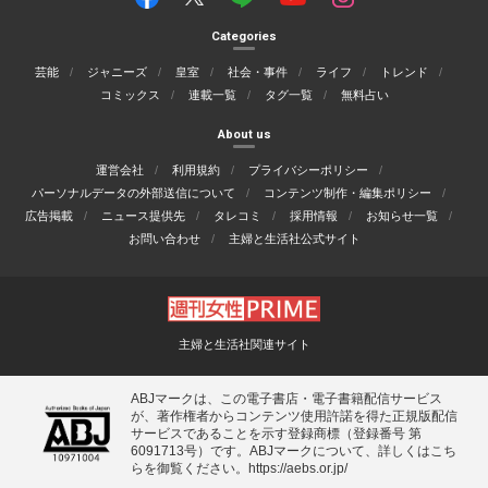
Categories
芸能
ジャニーズ
皇室
社会・事件
ライフ
トレンド
コミックス
連載一覧
タグ一覧
無料占い
About us
運営会社
利用規約
プライバシーポリシー
パーソナルデータの外部送信について
コンテンツ制作・編集ポリシー
広告掲載
ニュース提供先
タレコミ
採用情報
お知らせ一覧
お問い合わせ
主婦と生活社公式サイト
主婦と生活社関連サイト
ABJマークは、この電子書店・電子書籍配信サービス
が、著作権者からコンテンツ使用許諾を得た正規版配信
サービスであることを示す登録商標（登録番号 第
6091713号）です。ABJマークについて、詳しくはこち
らを御覧ください。
https://aebs.or.jp/