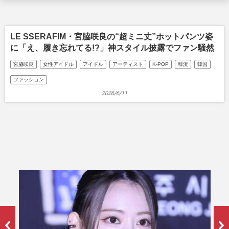
LE SSERAFIM・宮脇咲良の“超ミニ丈”ホットパンツ姿
に「え、履き忘れてる!?」神スタイル披露でファン騒然
宮脇咲良
女性アイドル
アイドル
アーティスト
K-POP
韓流
韓国
ファッション
2026/6/11