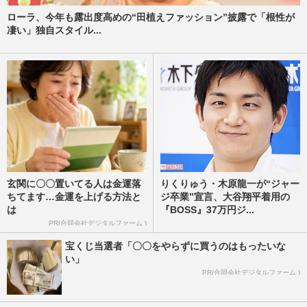
ローラ、今年も露出度高めの“田植えファッション”披露で「根性が
凄い」独自スタイル...
玄関に〇〇置いてる人は金運落
りくりゅう・木原龍一が“ジャー
ちてます…金運を上げる方法と
ジ卒業”宣言、大谷翔平着用の
は
『BOSS』37万円ジ...
PR(合同会社デジタルファーム )
宝くじ当選者「〇〇をやらずに買うのはもったいな
い」
PR(合同会社デジタルファーム )