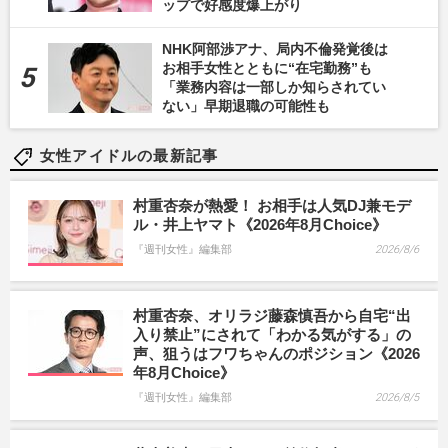
ップで好感度爆上がり
NHK阿部渉アナ、局内不倫発覚後は
お相手女性とともに“在宅勤務”も
「業務内容は一部しか知らされてい
ない」早期退職の可能性も
女性アイドルの最新記事
村重杏奈が熱愛！ お相手は人気DJ兼モデ
ル・井上ヤマト《2026年8月Choice》
『週刊女性』編集部
2026/8/6
村重杏奈、オリラジ藤森慎吾から自宅“出
入り禁止”にされて「わかる気がする」の
声、狙うはフワちゃんのポジション《2026
年8月Choice》
『週刊女性』編集部
2026/8/5