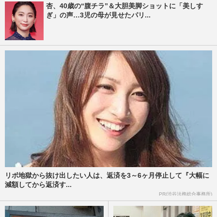
杏、40歳の“腹チラ”＆大胆美脚ショットに「美しす
ぎ」の声…3児の母が見せたパリ...
リボ地獄から抜け出したい人は、返済を3～6ヶ月停止して『大幅に
減額してから返済す...
PR(渋谷法務総合事務所)