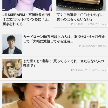
LE SSERAFIM・宮脇咲良の“超
宝くじ当選者「〇〇をやらずに
ミニ丈”ホットパンツ姿に「え、
買うのはもったいない」
履き忘れてる...
PR(合同会社デジタルファーム )
カードローン50万円以上の人は、返済を3～6ヶ月停止
して『大幅に減額してから返済...
PR(渋谷法務総合事務所)
まだ宝くじ“適当に”買ってる？それ、当たらない人の
典型です
PR(合同会社デジタルファーム )