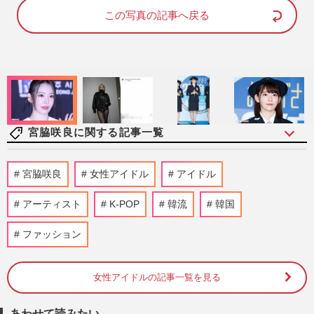
e
t
d
e
この写真の記事へ戻る
:
1
0
0
.
0
0
%
宮脇咲良に関する記事一覧
大谷翔平のドジャースVSメッツ始球式に
宮脇咲良
女性アイドル
アイドル
韓国ガールズグループ『IVE』ウォニョン
が登場も、“胴長に見える”…
アーティスト
K-POP
韓流
韓国
週刊女性PRIME
2026/7/30
ファッション
《2025年「苦手な」CMベスト5》健康被
害が続出したあのちゃんCM超えの1位は
『LE SSERAFIM』起用の求人サイ…
女性アイドルの記事一覧を見る
週刊女性2026年1月20日・27日号
2026/1/19
あわせて読みたい