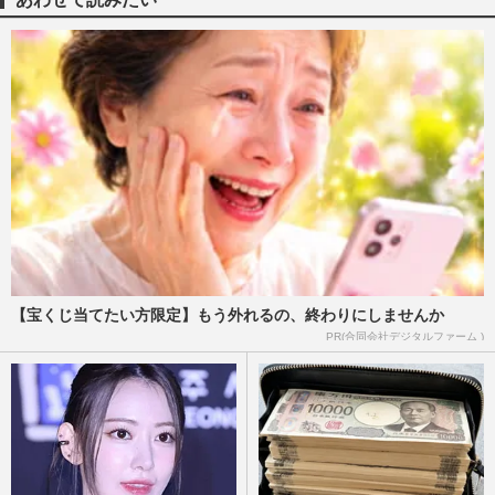
LE SSERAFIM・宮脇咲良が火付け役、韓
国発「手編み」がブーム！Z世代が夢中に
なる待ち時間を生かした“モバ…
週刊女性2025年10月7日・14日号
2025/9/28
“編み物”ブームが止まらない！ 宮脇咲良
が火付け役、ストレス軽減で認知症予防に
もなる「天然の抗うつ薬…
週刊女性2025年6月24日号
2025/6/29
フワちゃん やす子への“暴言”炎上収まら
【宝くじ当てたい方限定】もう外れるの、終わりにしませんか
ず「消しゴムマジック」皮肉の一方、宮脇
PR(合同会社デジタルファーム )
咲良の“黒歴史”にも飛…
週刊女性PRIME
2024/8/8