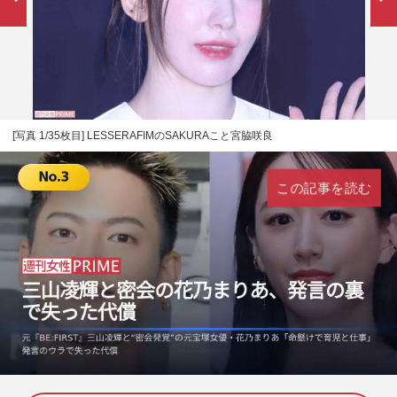
[写真 1/35枚目] LESSERAFIMのSAKURAこと宮脇咲良
この記事を読む
L
U
o
n
a
m
d
u