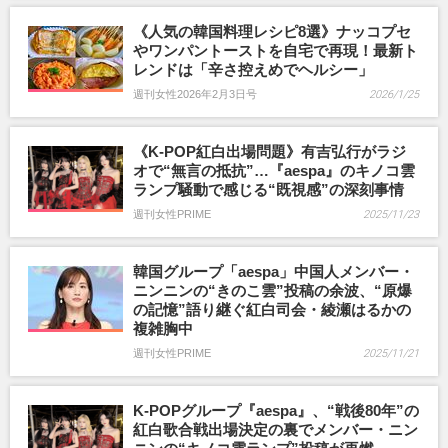
《人気の韓国料理レシピ8選》ナッコプセ
やワンパントーストを自宅で再現！最新ト
レンドは「辛さ控えめでヘルシー」
週刊女性2026年2月3日号
2026/1/25
《K-POP紅白出場問題》有吉弘行がラジ
オで“無言の抵抗”…『aespa』のキノコ雲
ランプ騒動で感じる“既視感”の深刻事情
週刊女性PRIME
2025/11/23
韓国グループ「aespa」中国人メンバー・
ニンニンの“きのこ雲”投稿の余波、“原爆
の記憶”語り継ぐ紅白司会・綾瀬はるかの
複雑胸中
週刊女性PRIME
2025/11/21
K-POPグループ『aespa』、“戦後80年”の
紅白歌合戦出場決定の裏でメンバー・ニン