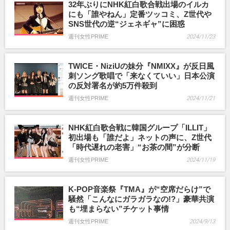
32年ぶりにNHK紅白歌合戦出場のイルカ
にも「誰やねん」定番ツッコミ、Z世代や
SNS世代の逆“ジェネギャ”に困惑
週刊女性PRIME
2024/11/23
TWICE・NiziUの妹分『NMIXX』が反日風
刺ソング歌唱で「来なくていい」日本公演
の反対署名が約5万件殺到
週刊女性PRIME
2024/11/21
NHK紅白歌合戦に韓国グループ「ILLIT」
初出場も「誰だよ」ネットの声に、Z世代
「時代遅れの老害」“お茶の間”が分断
週刊女性PRIME
2024/11/19
K-POP音楽祭『TMA』が“空席だらけ”で
騒然「こんなにガラガラなの!?」豪華共演
も“埋まらない”チケット事情
週刊女性PRIME
2024/9/13