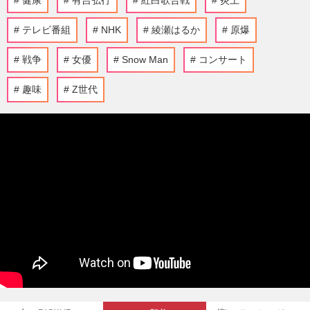
健康
有吉弘行
紅白歌合戦
炎上
テレビ番組
NHK
綾瀬はるか
原爆
戦争
女優
Snow Man
コンサート
趣味
Z世代