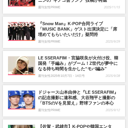
ニンの“キノコ雲ランプ”投稿が再燃
週刊女性PRIME
2025/11/15
『Snow Man』K-POP合同ライブ
「MUSIC BANK」ゲスト出演決定に「席
埋めてもらいたいだけ」疑問符
週刊女性PRIME
2025/9/29
LE SSERAFIM・宮脇咲良が火付け役、韓
国発「手編み」がブーム！Z世代が夢中に
なる待ち時間を生かした“モバ編み”
週刊女性2025年10月7日・14日号
2025/9/28
ドジャース山本由伸と『LE SSERAFIM』
の記念撮影に違和感、大谷翔平と撮影の
「BTSのVを見習え」野球ファンの本心
週刊女性PRIME
2025/9/12
【佐賀・武雄市】K-POPや韓国エンタ