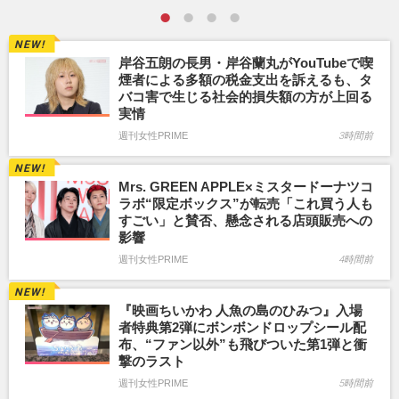
岸谷五朗の長男・岸谷蘭丸がYouTubeで喫
煙者による多額の税金支出を訴えるも、タ
バコ害で生じる社会的損失額の方が上回る
実情
週刊女性PRIME
3時間前
Mrs. GREEN APPLE×ミスタードーナツコ
ラボ“限定ボックス”が転売「これ買う人も
すごい」と賛否、懸念される店頭販売への
影響
週刊女性PRIME
4時間前
『映画ちいかわ 人魚の島のひみつ』入場
者特典第2弾にボンボンドロップシール配
布、“ファン以外”も飛びついた第1弾と衝
撃のラスト
週刊女性PRIME
5時間前