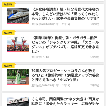
《お盆帰省調査》親・祖父母世代の帰省の
本音、しんどい派は32%「帰ってくれたら
もっと嬉しい」家事や金銭負担の“リアル”
週刊女性2026年8月18日・25日号
5時間前
《開業1周年》倒産寸前・ガラガラ…酷評
だらけの『ジャングリア沖縄』「スコール
ダンス」がプチバズり、路線変更で巻き返
しか
週刊女性PRIME
6時間前
70歳人気ブロガー・ショコラさんが教え
る“ひとり旅節約術”！満足度アップの秘訣
と押さえるべき「4つの心得」
週刊女性2026年8月18日・25日号
7時間前
くら寿司、閉店間際の“ネタ大盛り”写真が
話題に「出会えたらラッキー」広報が明か