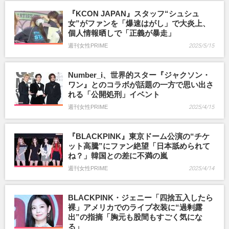
『KCON JAPAN』スタッフ“シュシュ
女”がファンを「爆速はがし」で大炎上、
個人情報晒しで「正義が暴走」
週刊女性PRIME
2025/5/15
Number_i、世界的スター『ジャクソン・
ワン』とのコラボが話題の一方で思い出さ
れる「公開処刑」イベント
週刊女性PRIME
2025/4/15
『BLACKPINK』東京ドーム公演の“チケ
ット高騰”にファン絶望「日本舐められて
ね？」韓国との差に不満の嵐
週刊女性PRIME
2025/4/14
BLACKPINK・ジェニー「四捨五入したら
裸」アメリカでのライブ衣装に“過剰露
出”の指摘「胸元も股間もすごく気にな
る」