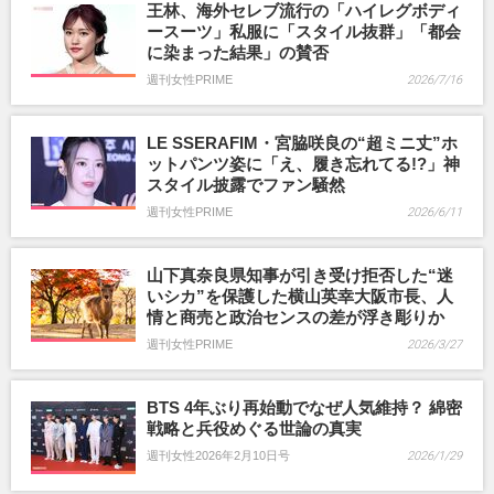
王林、海外セレブ流行の「ハイレグボディ
ースーツ」私服に「スタイル抜群」「都会
に染まった結果」の賛否
週刊女性PRIME
2026/7/16
LE SSERAFIM・宮脇咲良の“超ミニ丈”ホ
ットパンツ姿に「え、履き忘れてる!?」神
スタイル披露でファン騒然
週刊女性PRIME
2026/6/11
山下真奈良県知事が引き受け拒否した“迷
いシカ”を保護した横山英幸大阪市長、人
情と商売と政治センスの差が浮き彫りか
週刊女性PRIME
2026/3/27
BTS 4年ぶり再始動でなぜ人気維持？ 綿密
戦略と兵役めぐる世論の真実
週刊女性2026年2月10日号
2026/1/29