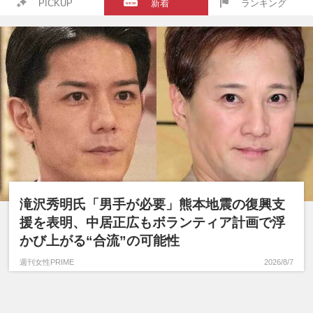
PICKUP
新着
ランキング
滝沢秀明氏「男手が必要」熊本地震の復興支
援を表明、中居正広もボランティア計画で浮
かび上がる“合流”の可能性
週刊女性PRIME
2026/8/7