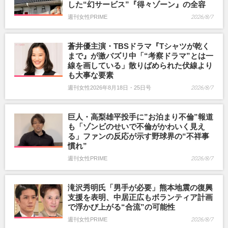
した“幻サービス”『得々ゾーン』の全容
週刊女性PRIME
2026/8/7
蒼井優主演・TBSドラマ『Tシャツが乾く
まで』が激バズリ中「“考察ドラマ”とは一
線を画している」散りばめられた伏線より
も大事な要素
週刊女性2026年8月18日・25日号
2026/8/7
巨人・高梨雄平投手に”お泊まり不倫”報道
も「ゾンビのせいで不倫がかわいく見え
る」ファンの反応が示す野球界の“不祥事
慣れ”
週刊女性PRIME
2026/8/7
滝沢秀明氏「男手が必要」熊本地震の復興
支援を表明、中居正広もボランティア計画
で浮かび上がる“合流”の可能性
週刊女性PRIME
2026/8/7