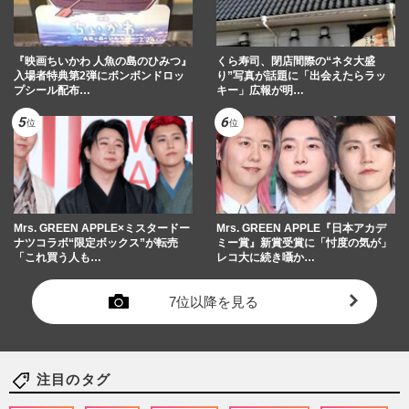
『映画ちいかわ 人魚の島のひみつ』
くら寿司、閉店間際の“ネタ大盛
入場者特典第2弾にボンボンドロッ
り”写真が話題に「出会えたらラッ
プシール配布…
キー」広報が明…
Mrs. GREEN APPLE×ミスタードー
Mrs. GREEN APPLE『日本アカデ
ナツコラボ“限定ボックス”が転売
ミー賞』新賞受賞に「忖度の気が」
「これ買う人も…
レコ大に続き囁か…
7位以降を見る
注目のタグ