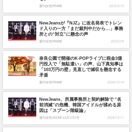
週刊女性PRIME
2025/3/13
NewJeansが『NJZ』に改名発表でトレン
ド入りの一方「まだ裁判中だから…」事務
所との“対立”に懸念の声
週刊女性PRIME
2025/2/9
奈良公園で開催のK-POPライブに税金3億
円投入で「無駄遣い」の声、山下真知事は
「103万円の壁」見直しで減収を懸念する
矛盾
週刊女性PRIME
2024/12/14
NewJeans、所属事務所と契約解除で “名
前消滅”の危機、韓国アイドルが揉める原
因は「スプーン階級論」
週刊女性2024年12月17日号
2024/12/11