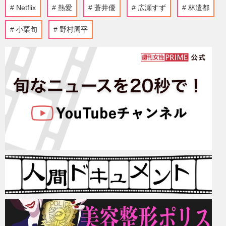
Netflix
熱愛
蒼井優
広瀬すず
林遣都
小栗旬
野村周平