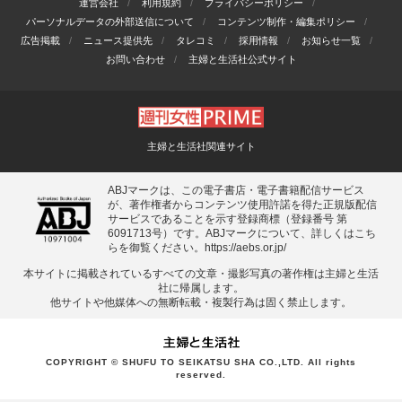
運営会社
利用規約
プライバシーポリシー
パーソナルデータの外部送信について
コンテンツ制作・編集ポリシー
広告掲載
ニュース提供先
タレコミ
採用情報
お知らせ一覧
お問い合わせ
主婦と生活社公式サイト
主婦と生活社関連サイト
ABJマークは、この電子書店・電子書籍配信サービス
が、著作権者からコンテンツ使用許諾を得た正規版配信
サービスであることを示す登録商標（登録番号 第
6091713号）です。ABJマークについて、詳しくはこち
らを御覧ください。
https://aebs.or.jp/
本サイトに掲載されているすべての⽂章・撮影写真の著作権は主婦と⽣活
社に帰属します。
他サイトや他媒体への無断転載・複製⾏為は固く禁⽌します。
COPYRIGHT © SHUFU TO SEIKATSU SHA CO.,LTD. All rights
reserved.