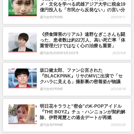
メ・文化を学べる武雄アジア大学に税金19
億円投入も「市民から反発ない」の言い分
週刊女性PRIME
2025/9/11
《摂食障害のリアル》遠野なぎこさんも闘
った、患者数は約22万人、高い死亡率「体
重管理だけではなく心の治療も重要」
週刊女性2025年9月16日号
2025/9/8
坂口健太郎、ファン公言された
『BLACKPINK』リサのMVに出演で「セ
クハラに見える」撮影裏の密着姿が物議
週刊女性PRIME
2025/8/18
明日花キララと“密会”のK-POPアイドル
『THE BOYZ』チュ・ハンニョンが契約解
除、伊野尾慧との過去デートが再燃
週刊女性PRIME
2025/6/20