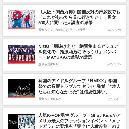
《大阪・関西万博》開催反対の声多数でも
「これがあったら見に行きたい！」男女
500人に聞いた大調査の結果
週刊女性2024年8月20日・27日号
2024/8/15
NiziU「垢抜けえぐ」絶賛集まるビジュア
ル変化で「指原莉乃にそっくり」メンバ
ー・MAYUKAの近影が話題
週刊女性PRIME
2024/7/10
韓国のアイドルグループ『NMIXX』学園
祭での音響トラブルでヤラセ”発覚「“本人
たちは知らなかった”は信憑性薄い」
週刊女性PRIME
2024/6/1
人気K-POP男性グループ・Stray Kidsがア
メリカ最大のファッションイベント『メッ
トガラ』に登場も「完全に人種差別」のよ