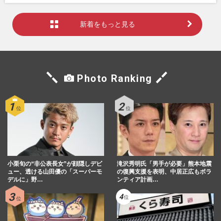
新着をもっと見る
Photo Ranking
小栗旬の“非公表長女”が顔隠しデビ
滝沢秀明氏「男手が必要」熊本地震
ュー、透ける山田優の「スーパーモ
の復興支援を表明、中居正広もボラ
デルに」野…
ンティア計画…