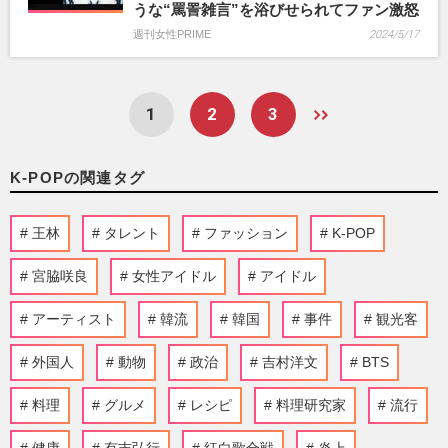
うな“罵詈雑言”を浴びせられてファン激怒
週刊女性PRIME
2024/5/17
1
2
3
K-POPの関連タグ
王林
タレント
ファッション
K-POP
宮脇咲良
女性アイドル
アイドル
アーティスト
韓流
韓国
事件
観光客
外国人
動物
政治
吉村洋文
BTS
料理
グルメ
レシピ
料理研究家
流行