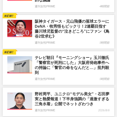
週刊女性PRIME
4時間前
阪神タイガース・元山飛優の落球エラーに
DeNA・牧秀悟もビックリ！2連覇目指す
藤川球児監督の“泣きどころ”にファン《鳥
谷2世求む》
週刊女性PRIME
5時間前
テレビ朝日『モーニングショー』玉川徹氏
「警察官が死刑にした」大阪府発砲事件へ
の持論に「警官の命をなんだと…」批判殺
到
週刊女性PRIME
5時間前
野村周平、ユニクロ“モデル美女”・石田夢
実と熱愛報道！下半身強調の「過激すぎる
三角水着」公開でネットざわつき
週刊女性PRIME
2026/8/6