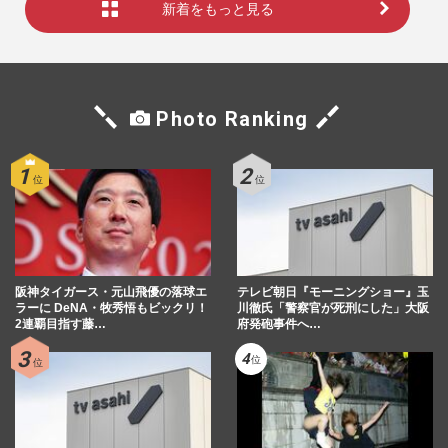
新着をもっと見る
Photo Ranking
阪神タイガース・元山飛優の落球エ
テレビ朝日『モーニングショー』玉
ラーに DeNA・牧秀悟もビックリ！
川徹氏「警察官が死刑にした」大阪
2連覇目指す藤…
府発砲事件へ…