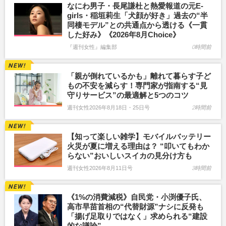
なにわ男子・長尾謙杜と熱愛報道の元E-
girls・稲垣莉生「犬顔が好き」過去の“半
同棲モデル”との共通点から透ける《一貫
した好み》《2026年8月Choice》
『週刊女性』編集部
0時間前
「親が倒れているかも」離れて暮らす子ど
もの不安を減らす！専門家が指南する“見
守りサービス”の最適解と5つのコツ
週刊女性2026年8月18日・25日号
2時間前
【知って楽しい雑学】モバイルバッテリー
火災が夏に増える理由は？ “叩いてもわか
らない”おいしいスイカの見分け方も
週刊女性2026年8月11日号
3時間前
《1%の消費減税》自民党・小渕優子氏、
高市早苗首相の“代替財源”ナシに反発も
「揚げ足取りではなく」求められる“建設
的な議論”