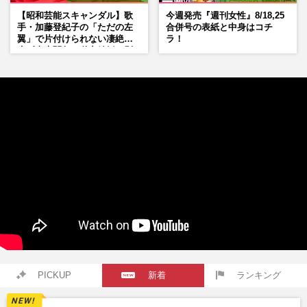
【昭和芸能スキャンダル】歌
今週発売『週刊女性』8/18,25
手・加藤登紀子の「ただの左
合併号の表紙と中身はコチ
翼」で片付けられない凄絶半
ラ！
生《東大闘争、獄中結婚、別
荘で内ゲバ事件》
PICKUP
新着
ランキング