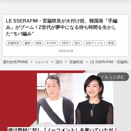
LE SSERAFIM・宮脇咲良が火付け役、韓国発「手編
み」がブーム！Z世代が夢中になる待ち時間を生かし
た“モバ編み”
宮脇咲良
趣味
韓国
K-POP
Z世代
流行
女性アイドル
韓流
2025/9/28
週刊女性PRIME
トレンド
流行
宮脇咲良
LE SSERAFIM・宮
もっと読む
arrow_forward_ios