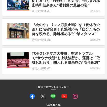
使』近づく“上映終了”の足音、惜しまれる
山崎和佳奈さん“毛利蘭の最後の姿”
週刊女性PRIME
2026/8/5
『松のや』《ママ応援企画》を《夏休み企
画》に名称変更！真摯対応も「自分たちの
首を絞める」難解極める“企業スタンス”
週刊女性PRIME
2026/8/5
TOHOシネマズ大井町、空調トラブル
で“サウナ状態”も上映強行か、運営は「取
材お断わり」問われる映画館の“安全配慮”
週刊女性PRIME
2026/8/4
公式アカウントをフォロー
Categories