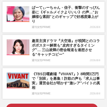
ぱーてぃーちゃん・信子、衝撃のすっぴん
姿に《ギャルメイクよりいい》の声…“お
嬢様な素顔”とのギャップで好感度爆上が
り
週刊女性PRIME
2026/8/6
趣里主演ドラマ『大空港』が税関とのコラ
ボポスター解禁も“皮肉すぎるタイミン
グ”… 三山凌輝の密会報道を連想させ
る“キャッチコピー”
週刊女性PRIME
2026/8/6
《TBS日曜劇場『VIVANT』》8時間3万円
で「別班」を募集！詐欺の声も「求人は事
実」運営会社が明かす“激レア”バイトの真
相
週刊女性PRIME
2026/8/6