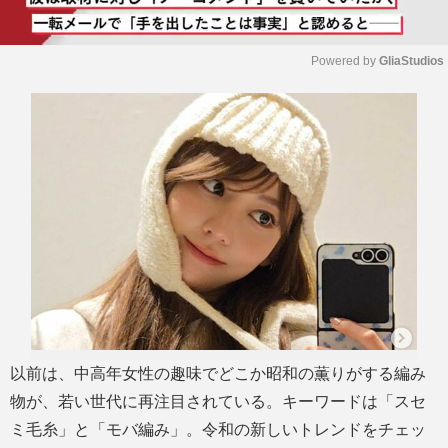
Powered by 
GliaStudios
M
u
t
e
以前は、中高年女性の趣味でどこか昭和の薫りがする編み
物が、若い世代に再注目されている。キーワードは「スセ
ミ毛糸」と「モバ編み」。令和の新しいトレンドをチェッ