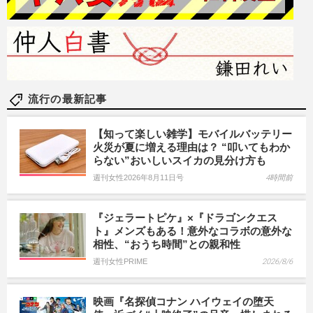
流行の最新記事
【知って楽しい雑学】モバイルバッテリー
火災が夏に増える理由は？ “叩いてもわか
らない”おいしいスイカの見分け方も
週刊女性2026年8月11日号
4時間前
『ジェラートピケ』×『ドラゴンクエス
ト』メンズもある！意外なコラボの意外な
相性、“おうち時間”との親和性
週刊女性PRIME
2026/8/6
映画『名探偵コナン ハイウェイの堕天