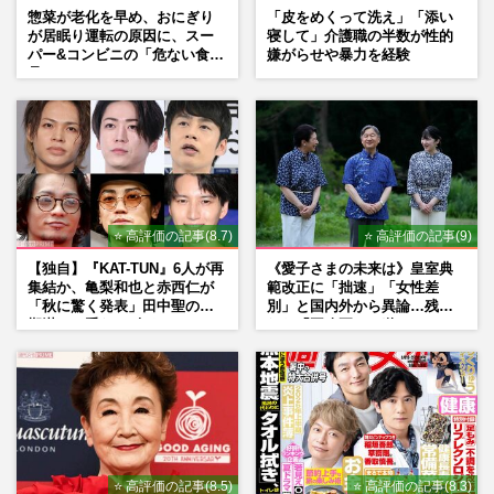
惣菜が老化を早め、おにぎり
「皮をめくって洗え」「添い
が居眠り運転の原因に、スー
寝して」介護職の半数が性的
パー&コンビニの「危ない食
嫌がらせや暴力を経験
品」
⭐ 高評価の記事(8.7)
⭐ 高評価の記事(9)
【独自】『KAT-TUN』6人が再
《愛子さまの未来は》皇室典
集結か、亀梨和也と赤西仁が
範改正に「拙速」「女性差
「秋に驚く発表」田中聖の刑
別」と国内外から異論…残さ
期満了と重なる“匂わせ”では
れた「再改正」の道
ない理由
⭐ 高評価の記事(8.5)
⭐ 高評価の記事(8.3)