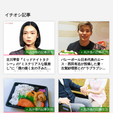
イチオシ記事
⭐ 高評価の記事(9.3)
⭐ 高評価の記事(7.7)
古川琴音『ミッドナイトタク
バレーボール日本代表のエー
シー』の“ミステリアスな眼差
ス・西田有志が投稿した妻・
し”に「僕の描く女の子みた
古賀紗理那との“ラブラブショ
い」現代美術家・奈良美智氏
ット”に「絶対に今じゃない」
もSNSで“公認”
「空気読んで」ネット上で批
判殺到の理由
⭐ 高評価の記事(8.8)
⭐ 高評価の記事(9.3)