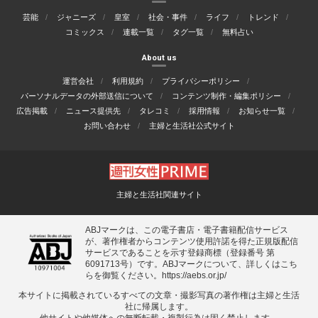
芸能
ジャニーズ
皇室
社会・事件
ライフ
トレンド
コミックス
連載一覧
タグ一覧
無料占い
About us
運営会社
利用規約
プライバシーポリシー
パーソナルデータの外部送信について
コンテンツ制作・編集ポリシー
広告掲載
ニュース提供先
タレコミ
採用情報
お知らせ一覧
お問い合わせ
主婦と生活社公式サイト
主婦と生活社関連サイト
ABJマークは、この電子書店・電子書籍配信サービス
が、著作権者からコンテンツ使用許諾を得た正規版配信
サービスであることを示す登録商標（登録番号 第
6091713号）です。ABJマークについて、詳しくはこち
らを御覧ください。
https://aebs.or.jp/
本サイトに掲載されているすべての⽂章・撮影写真の著作権は主婦と⽣活
社に帰属します。