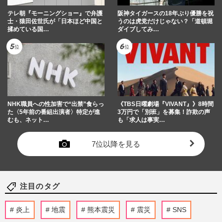
テレ朝『モーニングショー』で弁護
阪神タイガースの18年ぶり優勝を祝
士・猿田佐世氏が「日本ほど中国と
うのは虎党だけじゃない？「道頓堀
揉めている国…
ダイブしてみ…
NHK職員への性加害で“出禁”食らっ
《TBS日曜劇場『VIVANT』》8時間
た〈5年前の番組出演者〉特定が進
3万円で「別班」を募集！詐欺の声
むも、ネット…
も「求人は事実…
7位以降を見る
注目のタグ
炎上
地震
熊本震災
震災
SNS