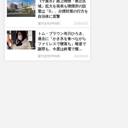
《千葉市》路上喫煙「禁止区
域」拡大を発表も喫煙所の設
置は「0」、分煙対策の行方を
自治体に直撃
週刊女性PRIME
2026/5/27
トム・ブラウン布川ひろき、
過去に「かき氷を食べながら
ファミレスで寝落ち」報道で
謝罪も、今度は終電で寝…
週刊女性PRIME
2023/6/29