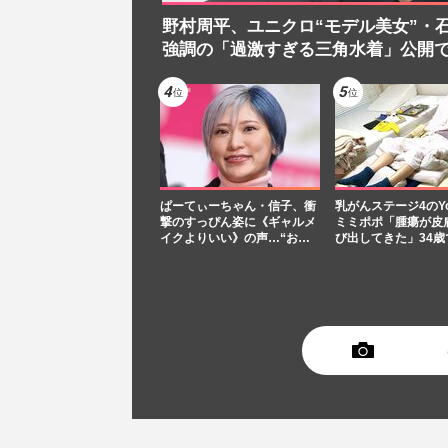
野村周平、ユニクロ“モデル美女”・
強調の「過激すぎる三角水着」公開
ぱーてぃーちゃん・信子、衝
乳がんステージ4のYou
撃のすっぴん姿に《ギャルメ
ミミポポ「腫瘍が皮
イクよりいい》の声…“お…
び出してきた」34歳