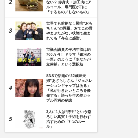
ない？ 赤身肉・加工肉にア
ルコール、専門医が口に
「するもの／しないもの」
世界でも前例なし難病“おも
ちくん”の両親、おでこの骨
やまぶたがない状態で生ま
れても「存在に感謝」
市議会議員の平均年収は約
15枚目] ばんえい競走が行われている北海道・帯広競馬場 撮影／編集部
700万円！ ドラマ『銀河の
一票』のように「あなたが
立候補」という選択肢
SNSで話題の“32歳差夫
婦”あざらしさん「ジェネレ
ーションギャップはある」
「私が行きたいところを優
先する」語った年の差カッ
プル円満の秘訣
3人に1人は“痔主”という恐
ろしい真実！手術を行わず
治すための「7つのルー
ル」