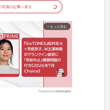
の写真の記事へ戻る
もっと読む
arrow_forward_ios
Powered by 
GliaStudios
M