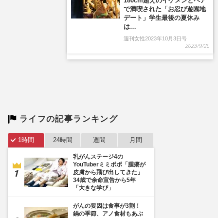
ライフの記事ランキング
1時間
24時間
週間
月間
乳がんステージ4の
YouTuberミミポポ「腫瘍が
皮膚から飛び出してきた」
34歳で余命宣告から5年
「大きな学び」
がんの要因は食事が3割！
鍋の季節、アノ食材もあぶ