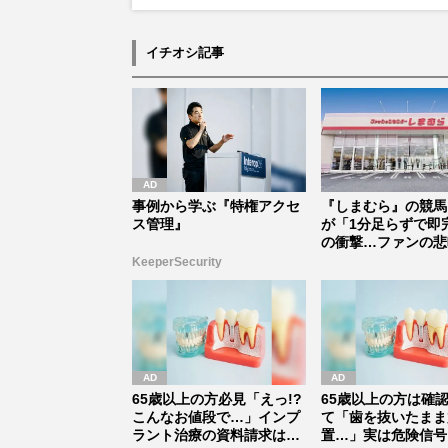
イチオシ記事
事例から学ぶ『特権アクセ
『しまむら』の競馬
ス管理』
が「1分足らずで即
の衝撃…ファンの悲
一転、翌...
KeeperSecurity
65歳以上の方必見「えっ!?
65歳以上の方は確
こんなお値段で…」インプ
て「歯を抜いたまま
ラント治療の資料請求はこ
置…」実は危険信号