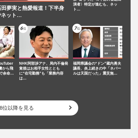
演者〉特定が進むも、ネッ
石田夢実と熱愛報道！下半身
ト…
でネット…
Tuber
NHK阿部渉アナ、局内不倫発
福岡県議会の“ドン”蔵内勇夫
膚から飛
覚後はお相手女性ととも
議長、炎上続きの中「ネパー
で余命…
に“在宅勤務”も「業務内容
ルは天国だった」震災無…
は…
8位以降を見る