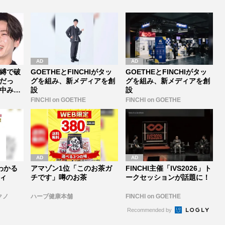
素顔【バレ...
家』は早期...
縛で破
GOETHEとFINCHIがタッ
GOETHEとFINCHIがタッ
だっ
グを組み、新メディアを創
グを組み、新メディアを創
中みな
設
設
FINCHI on GOETHE
FINCHI on GOETHE
わかる
アマゾン1位「このお茶ガ
FINCHI主催「IVS2026」ト
ィ
チです」噂のお茶
ークセッションが話題に！
クノ
ハーブ健康本舗
FINCHI on GOETHE
Recommended by