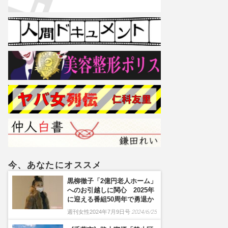
今、あなたにオススメ
黒柳徹子「2億円老人ホーム」
へのお引越しに関心 2025年
に迎える番組50周年で勇退か
週刊女性2024年7月9日号
2024/6/25