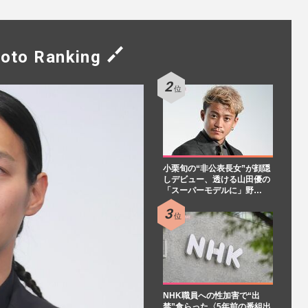
oto Ranking
小栗旬の“非公表長女”が顔隠
しデビュー、透ける山田優の
「スーパーモデルに」野…
NHK職員への性加害で“出
禁”食らった〈5年前の番組出