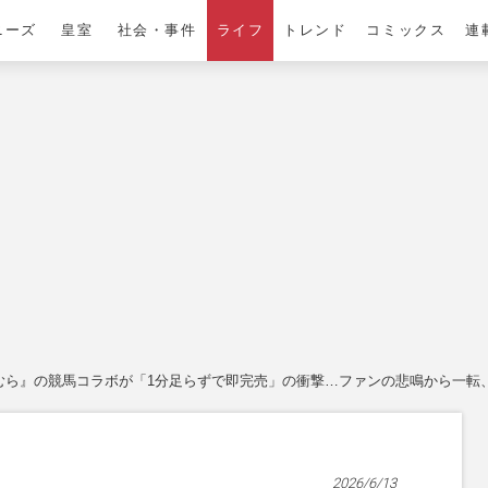
ニーズ
皇室
社会・事件
ライフ
トレンド
コミックス
連
むら』の競馬コラボが「1分足らずで即完売」の衝撃…ファンの悲鳴から一転、
2026/6/13