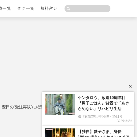
載一覧
タグ一覧
無料占い
×
翌日の“受注再販”に絶賛