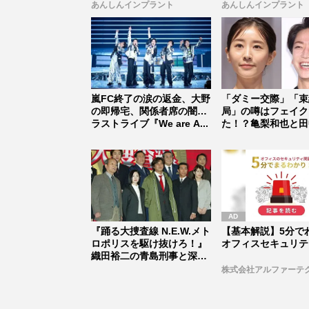
ちら...
プラント始...
あんしんインプラント
あんしんインプラント
嵐FC終了の涙の返金、大野
「ダミー交際」「束
の即帰宅、関係者席の闇…
局」の噂はフェイク
ラストライブ『We are A...
た！？亀梨和也と田
実がゴール...
『踊る大捜査線 N.E.W.メト
【基本解説】5分で
ロポリスを駆け抜けろ！』
オフィスセキュリテ
織田裕二の青島刑事と深
津...
株式会社アルファーテ