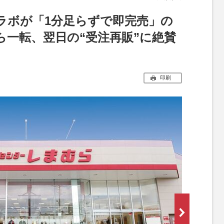
ラボが「1分足らずで即完売」の
ら一転、翌日の“受注再販”に絶賛
印刷