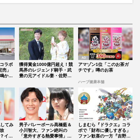
u
t
e
コラボ
獲得賞金1000億円超え！競
アマゾン1位「このお茶ガ
完売」
馬界のレジェンド騎手・武
チです」噂のお茶
鳴から
豊の元アイドル妻・佐野量
子が...
ハーブ健康本舗
認してみ
男子バレーボール髙橋藍＆
しまむら『ドラクエ』コラ
放
小川智大、ファン絶叫の
ボで「財布に優しすぎる」
？イン
「意外すぎる熱愛事情」と
ファン歓喜の一方『吉野