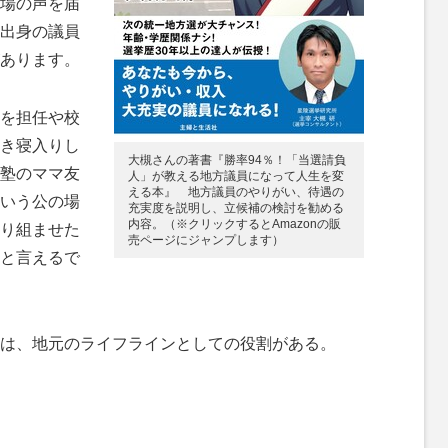
場の声を届
出身の議員
あります。
を担任や校
き寝入りし
大槻さんの著書『勝率94％！「当選請負
塾のママ友
人」が教える地方議員になって人生を変
える本』 地方議員のやりがい、待遇の
いう公の場
充実度を説明し、立候補の検討を勧める
内容。（※クリックするとAmazonの販
り組ませた
売ページにジャンプします）
と言えるで
は、地元のライフラインとしての役割がある。