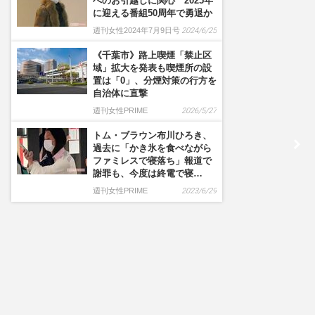
へのお引越しに関心 2025年
に迎える番組50周年で勇退か
週刊女性2024年7月9日号
2024/6/25
《千葉市》路上喫煙「禁止区
域」拡大を発表も喫煙所の設
置は「0」、分煙対策の行方を
自治体に直撃
週刊女性PRIME
2026/5/27
トム・ブラウン布川ひろき、
過去に「かき氷を食べながら
ファミレスで寝落ち」報道で
謝罪も、今度は終電で寝…
週刊女性PRIME
2023/6/29