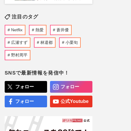
注目のタグ
Netflix
熱愛
蒼井優
広瀬すず
林遣都
小栗旬
野村周平
SNSで最新情報を発信中！
フォロー
フォロー
フォロー
公式Youtube