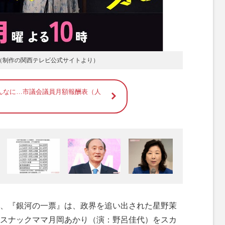
（制作の関西テレビ公式サイトより）
んなに…市議会議員月額報酬表（人
、『銀河の一票』は、政界を追い出された星野茉
スナックママ月岡あかり（演：野呂佳代）をスカ