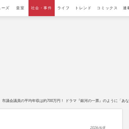
ニーズ
皇室
社会・事件
ライフ
トレンド
コミックス
連
市議会議員の平均年収は約700万円！ ドラマ『銀河の一票』のように「あ
2026/6/8