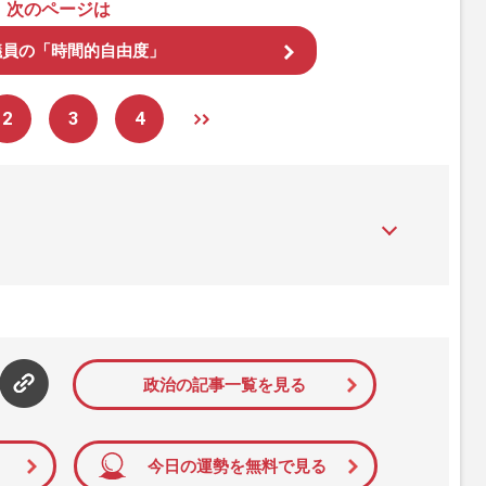
次のページは
議員の「時間的自由度」
2
3
4
』は、2015年（平成27年）1月に開設された主婦と生活社が運
性PRIME』編集者が担当する連載陣の執筆記事を配信するほ
された記事から、インターネット利用者層にとって特に関心の
て配信しています！
政治の記事一覧を見る
今日の運勢を無料で見る