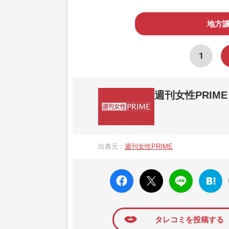
地方
1
週刊女性PRIME
『週刊女性PRIME（シュージョプライム）
営する日本のニュースサイトです。『週刊女
出典元：
週刊女性PRIME
か、女性週刊誌『週刊女性』の誌面に掲載
高い題材の記事を、WEB向けにリライトし
faceboo
X ポス
LINE
はてな
k いい
ト
ブック
ね
マーク
に追加
タレコミを投稿する