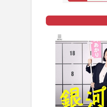
Page 1
ー 立派な経歴よ
Page 2
ー 時間的自由度
Page 3
ー 期末手当と政