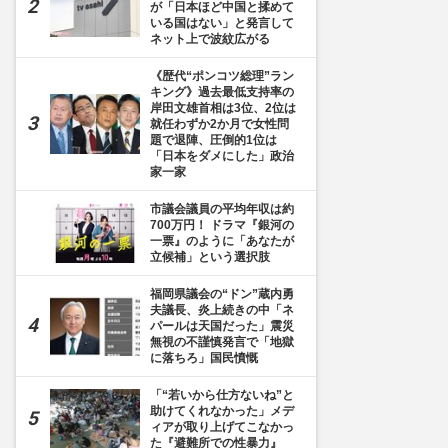
が「日本ほど中国と揉めて
いる国はない」と発言して
ネット上で波紋広がる
《歴代“ポンコツ総理”ラン
キング》過去最低支持率の
岸田文雄首相は3位、2位は
就任わずか2か月で女性問
題で退陣、圧倒的1位は
「日本をダメにした」政治
家一家
市議会議員の平均年収は約
700万円！ ドラマ『銀河の
一票』のように「あなたが
立候補」という選択肢
福岡県議会の“ドン”蔵内勇
夫議長、炎上続きの中「ネ
パールは天国だった」震災
無視の不謹慎発言で「地獄
に落ちろ」国民憤慨
「“若いから仕方ないね”と
助けてくれなかった」メデ
ィアが取り上げてこなかっ
た『避難所での性暴力』