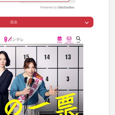
Powered by 
GliaStudios
目次
M
u
り当選に直結するのは「地元歴」
t
e
と気になる報酬面は
務活動費も