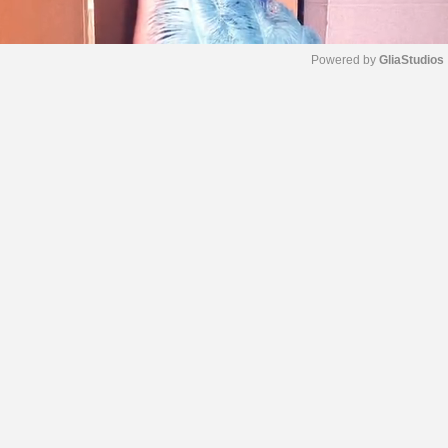
Powered by 
GliaStudios
M
u
t
e