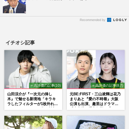
Recommended by
イチオシ記事
⭐ 高評価の記事(10)
⭐ 高評価の記事(8.7)
山田涼介が『一次元の挿し
元BE:FIRST・三山凌輝は花乃
木』で魅せる新境地「キラキ
まりあと『愛の不時着』大阪
ラしたフィルターが1枚外れて
公演も出演、趣里はドラマ
くれたら」アイドル像を封印
『大空港』番宣行脚に「メン
した覚悟
タル強すぎ」の実情