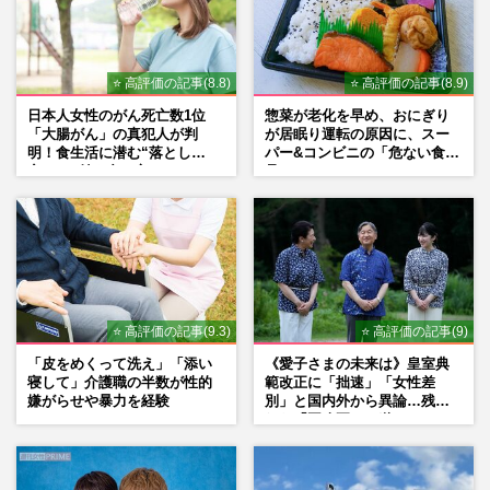
⭐ 高評価の記事(8.8)
⭐ 高評価の記事(8.9)
日本人女性のがん死亡数1位
惣菜が老化を早め、おにぎり
「大腸がん」の真犯人が判
が居眠り運転の原因に、スー
明！食生活に潜む“落とし
パー&コンビニの「危ない食
穴”との付き合い方
品」
⭐ 高評価の記事(9.3)
⭐ 高評価の記事(9)
「皮をめくって洗え」「添い
《愛子さまの未来は》皇室典
寝して」介護職の半数が性的
範改正に「拙速」「女性差
嫌がらせや暴力を経験
別」と国内外から異論…残さ
れた「再改正」の道