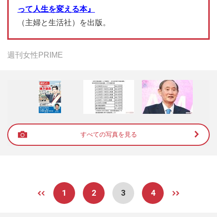
って人生を変える本』
（主婦と生活社）を出版。
週刊女性PRIME
すべての写真を見る
1
2
3
4