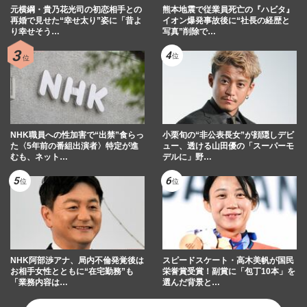
元横綱・貴乃花光司の初恋相手との
熊本地震で従業員死亡の『ハビタ』
再婚で見せた“幸せ太り”姿に「昔よ
イオン爆発事故後に“社長の経歴と
り幸せそう…
写真”削除で…
NHK職員への性加害で“出禁”食らっ
小栗旬の“非公表長女”が顔隠しデビ
た〈5年前の番組出演者〉特定が進
ュー、透ける山田優の「スーパーモ
むも、ネット…
デルに」野…
NHK阿部渉アナ、局内不倫発覚後は
スピードスケート・高木美帆が国民
お相手女性とともに“在宅勤務”も
栄誉賞受賞！副賞に「包丁10本」を
「業務内容は…
選んだ背景と…