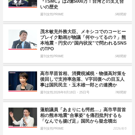
『TSMC』は2億5000万！台湾との支え合
いの歴史
週刊女性PRIME
5時間前
茂木敏充外務大臣、メキシコでのコーヒー
ブレイク動画が物議「何やってるの？」熊
本地震・円安の“国内状況”で問われるSNS
のTPO
週刊女性PRIME
5時間前
高市早苗首相、消費税減税・物価高対策を
後回しで支持率急落、V字回復への目玉人
事は国民民主・玉木雄一郎との連携か
週刊女性2026年8月18日・25日号
7時間前
蓮舫議員「あまりにも愕然…」高市早苗首
相の熊本地震“合掌姿”を痛烈批判するも
「なんでも揚げ足」国民から疑念噴出
週刊女性PRIME
2026/8/5