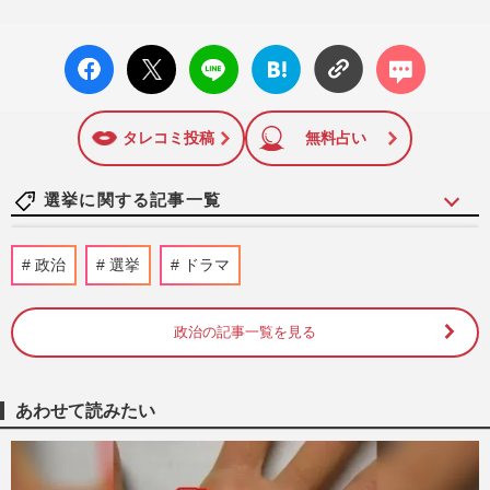
facebo
X ポス
LINE
はてな
コメン
ok い
ト
ブック
ト
いね
マーク
に追加
タレコミ投稿
無料占い
選挙に関する記事一覧
【消費税減税】高市早苗首相は「公約にこ
政治
選挙
ドラマ
だわりすぎ」国民民主・古川元久代表代行
の“公約軽視”発言に《集…
週刊女性PRIME
2026/7/30
政治の記事一覧を見る
中道改革連合・小川淳也代表《暮らしが、
先だ。》新ポスター発表に「どのツラ下げ
あわせて読みたい
て…」批判殺到で大喜利状…
週刊女性PRIME
2026/7/12