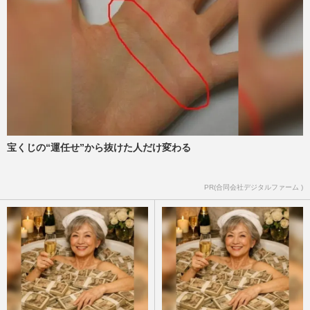
山本太郎が政界引退、大石晃子は離党の
「れいわ新撰組」“座長”失った“劇団員”支
持者が流れ着くのは神谷…
週刊女性PRIME
2026/7/10
高市早苗首相「名刺交換してない」中傷動
画疑惑で衝撃の“言い訳”に「国民は騙され
ない」立たされた窮地
週刊女性PRIME
2026/6/9
宝くじの“運任せ”から抜けた人だけ変わる
高市首相の「中傷動画疑惑」通信社の“追
PR(合同会社デジタルファーム )
随報道”で作成者が顔出し告白、「局面が
変わってきたな」の声
週刊女性PRIME
2026/6/8