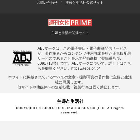
お問い合わせ
主婦と生活社公式サイト
主婦と生活社関連サイト
ABJマークは、この電子書店・電子書籍配信サービス
が、著作権者からコンテンツ使用許諾を得た正規版配信
サービスであることを示す登録商標（登録番号 第
6091713号）です。ABJマークについて、詳しくはこち
らを御覧ください。
https://aebs.or.jp/
本サイトに掲載されているすべての⽂章・撮影写真の著作権は主婦と⽣活
社に帰属します。
他サイトや他媒体への無断転載・複製⾏為は固く禁⽌します。
COPYRIGHT © SHUFU TO SEIKATSU SHA CO.,LTD. All rights
reserved.