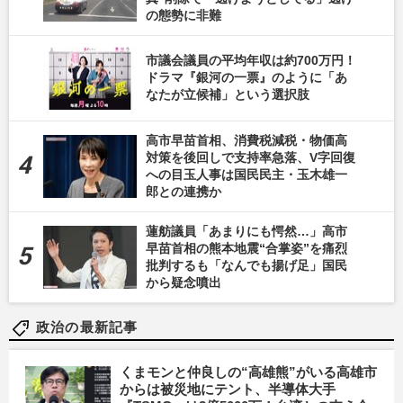
の態勢に非難
市議会議員の平均年収は約700万円！
ドラマ『銀河の一票』のように「あ
なたが立候補」という選択肢
高市早苗首相、消費税減税・物価高
対策を後回しで支持率急落、V字回復
への目玉人事は国民民主・玉木雄一
郎との連携か
蓮舫議員「あまりにも愕然…」高市
早苗首相の熊本地震“合掌姿”を痛烈
批判するも「なんでも揚げ足」国民
から疑念噴出
政治の最新記事
くまモンと仲良しの“高雄熊”がいる高雄市
からは被災地にテント、半導体大手