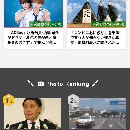
⭐ 高評価の記事(10)
⭐ 高評価の記事(8.3)
『ACEes』浮所飛貴×深田竜生
「コンビニおにぎり」を平気
がドラマ『夏色の雲が恋と嵐
で買う人が知らない残念な真
をまきおこす』で挑んだ恋人
実！原材料表示に隠された添
役、照れながら挑んだキュン
加物の正体
シーン秘話
Photo Ranking