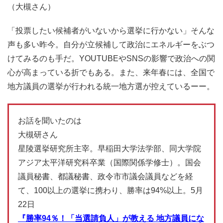
（大槻さん）
「投票したい候補者がいないから選挙に行かない」そんな
声も多い昨今。自分が立候補して政治にエネルギーをぶつ
けてみるのも手だ。YOUTUBEやSNSの影響で政治への関
心が高まっている折でもある。また、来年春には、全国で
地方議員の選挙が行われる統一地方選が控えているーー。
お話を聞いたのは
大槻研さん
星陵選挙研究所主宰。早稲田大学法学部、同大学院
アジア太平洋研究科卒業（国際関係学修士）。国会
議員秘書、都議秘書、政令市市議会議員などを経
て、100以上の選挙に携わり、勝率は94%以上。5月
22日
『勝率94％！「当選請負人」が教える 地方議員にな