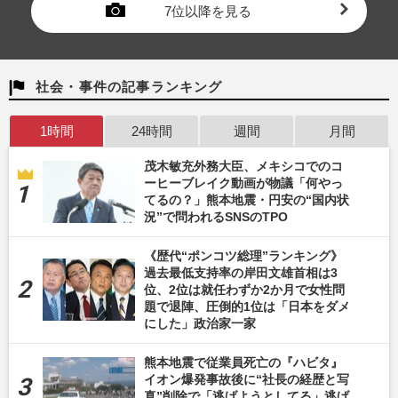
7位以降を見る
社会・事件の記事ランキング
1時間
24時間
週間
月間
茂木敏充外務大臣、メキシコでのコ
ーヒーブレイク動画が物議「何やっ
てるの？」熊本地震・円安の“国内状
況”で問われるSNSのTPO
《歴代“ポンコツ総理”ランキング》
過去最低支持率の岸田文雄首相は3
位、2位は就任わずか2か月で女性問
題で退陣、圧倒的1位は「日本をダメ
にした」政治家一家
熊本地震で従業員死亡の『ハビタ』
イオン爆発事故後に“社長の経歴と写
真”削除で「逃げようとしてる」逃げ