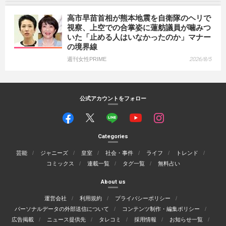
高市早苗首相が熊本地震を自衛隊のヘリで
視察、上空での合掌姿に蓮舫議員が噛みつ
いた「止める人はいなかったのか」マナー
の境界線
週刊女性PRIME
2026/8/5
公式アカウントをフォロー
Categories
芸能
ジャニーズ
皇室
社会・事件
ライフ
トレンド
コミックス
連載一覧
タグ一覧
無料占い
About us
運営会社
利用規約
プライバシーポリシー
パーソナルデータの外部送信について
コンテンツ制作・編集ポリシー
広告掲載
ニュース提供先
タレコミ
採用情報
お知らせ一覧