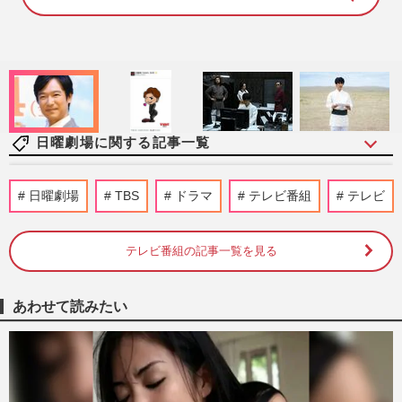
1
0
0
.
0
0
%
日曜劇場に関する記事一覧
堺雅人主演・日曜劇場『VIVANT』劇中の
日曜劇場
TBS
ドラマ
テレビ番組
テレビ
秘密組織“別班”はフィクション？専門家は
「工作活動は必要」リアル…
週刊女性2026年8月18日・25日号
0時間前
テレビ番組の記事一覧を見る
《TBS日曜劇場『VIVANT』》8時間3万円
あわせて読みたい
で「別班」を募集！詐欺の声も「求人は事
実」運営会社が明かす“激レ…
週刊女性PRIME
2026/8/6