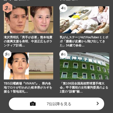
滝沢秀明氏「男手が必要」熊本地震
乳がんステージ4のYouTuberミミポ
の復興支援を表明、中居正広もボラ
ポ「腫瘍が皮膚から飛び出してき
ンティア計画…
た」34歳で余命…
TBS日曜劇場『VIVANT』、県内各
「第108回全国高校野球選手権大
地でロケが行われた岐阜県がカギを
会」甲子園初の女性審判委員のよる
握る？聖地巡礼…
2度の“誤審”騒…
7位以降を見る