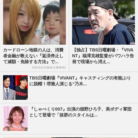
カードローン地獄の人は、消費
【独占】TBS日曜劇場・『VIVA
者金融が教えない『返済停止し
NT』福澤克雄監督がパワハラ告
て減額・免除する方法』で...
発で現場から消え...
PR(渋谷法務総合事務所)
TBS日曜劇場『VIVANT』キャスティングの有能ぶり
に脱帽！堺雅人演じる“乃木...
『しゃべくり007』出演の畑野ひろ子、美ボディ軍団
として登場で「抜群のスタイルは...