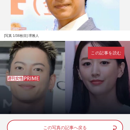
[写真 1/38枚目] 堺雅人
この記事を読む
L
U
o
n
a
m
d
u
e
t
d
e
この写真の記事へ戻る
: