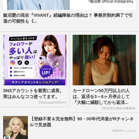
飯沼愛の現在『VIVANT』続編降板の理由は？ 事務所契約満了で引
退の可能性も《...
SNSアカウントを着実に成長。
カードローン50万円以上の人
実はみんなココ使ってます。
は、返済を3～6ヶ月停止して
『大幅に減額してから返済...
PR(Dreaw合同会社)
PR(渋谷法務総合事務所)
【登録不要＆完全無料】90・00年代洋楽がRチャンネ
ルで見放題
PR(Rチャンネル)