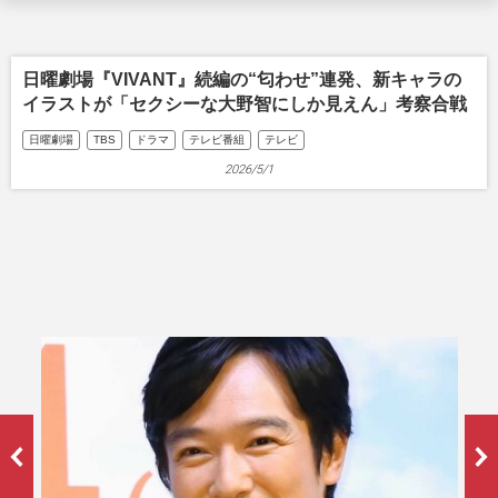
日曜劇場『VIVANT』続編の“匂わせ”連発、新キャラの
イラストが「セクシーな大野智にしか見えん」考察合戦
日曜劇場
TBS
ドラマ
テレビ番組
テレビ
2026/5/1