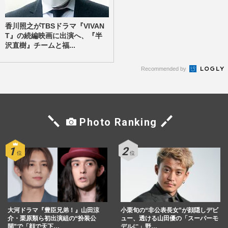
香川照之がTBSドラマ『VIVAN
T』の続編映画に出演へ、『半
沢直樹』チームと福...
Recommended by
Photo Ranking
大河ドラマ『豊臣兄弟！』山田涼
小栗旬の“非公表長女”が顔隠しデビ
介・栗原類ら初出演組の“扮装公
ュー、透ける山田優の「スーパーモ
開”で「顔で天下…
デルに」野…