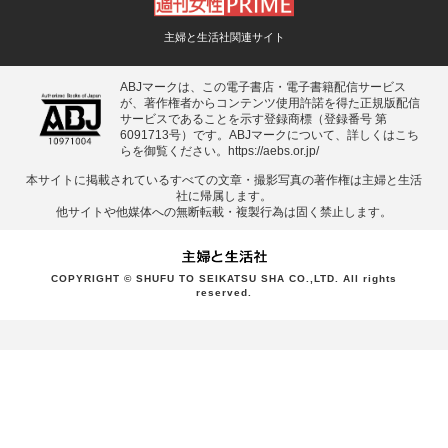
主婦と生活社関連サイト
ABJマークは、この電子書店・電子書籍配信サービス
が、著作権者からコンテンツ使用許諾を得た正規版配信
サービスであることを示す登録商標（登録番号 第
6091713号）です。ABJマークについて、詳しくはこち
らを御覧ください。
https://aebs.or.jp/
本サイトに掲載されているすべての⽂章・撮影写真の著作権は主婦と⽣活
社に帰属します。
他サイトや他媒体への無断転載・複製⾏為は固く禁⽌します。
COPYRIGHT © SHUFU TO SEIKATSU SHA CO.,LTD. All rights
reserved.