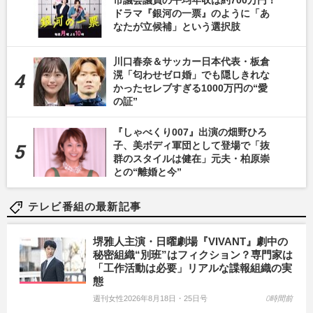
ドラマ『銀河の一票』のように「あ
なたが立候補」という選択肢
川口春奈＆サッカー日本代表・板倉
滉「匂わせゼロ婚」でも隠しきれな
かったセレブすぎる1000万円の“愛
の証”
『しゃべくり007』出演の畑野ひろ
子、美ボディ軍団として登場で「抜
群のスタイルは健在」元夫・柏原崇
との“離婚と今”
テレビ番組の最新記事
堺雅人主演・日曜劇場『VIVANT』劇中の
秘密組織“別班”はフィクション？専門家は
「工作活動は必要」リアルな諜報組織の実
態
週刊女性2026年8月18日・25日号
0時間前