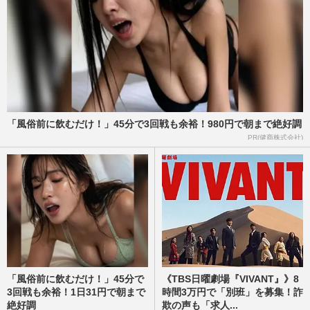
《TBS日曜劇場「よかった」ランキング》
数々の名作を抑えたダントツ1位は、社会
現象にもなった堺雅人主演『…
週刊女性2026年3月24日・31日号
2026/8/4
阿部寛、連日の『VIVANT』PRが高視聴率
に直結も「激ヤセしてない？」心配され
る“げっそり頬ライン”の衝撃…
「風俗前に飲むだけ！」45分で3回戦も余裕！980円で朝まで絶好調
週刊女性PRIME
2026/8/2
PR(健商株式会社)
日曜劇場『VIVANT』新シーズンで“サプラ
イズ出演”連発『コナン』『鬼滅』人気ア
ニメから「確信犯」の豪華…
週刊女性PRIME
2026/7/27
「風俗前に飲むだけ！」45分で
《TBS日曜劇場『VIVANT』》8
3回戦も余裕！1日31円で朝まで
時間3万円で「別班」を募集！詐
絶好調
欺の声も「求人...