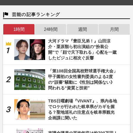
芸能の記事ランキング
1時間
24時間
週間
月間
大河ドラマ『豊臣兄弟！』山田涼
介・栗原類ら初出演組の“扮装公
開”で「顔で天下取れる」心配を一蹴
したビジュに相次ぐ反響
「第108回全国高校野球選手権大会」
甲子園初の女性審判委員のよる2度
の“誤審”騒動に《性別は関係ない》
問われる“資質と技術”
TBS日曜劇場『VIVANT』、県内各地
でロケが行われた岐阜県がカギを握
る？聖地巡礼の注意点を岐阜県観光
企画課に聞いた
市議会議員の平均年収は約700万円！