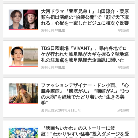
大河ドラマ『豊臣兄弟！』山田涼介・栗原
類ら初出演組の“扮装公開”で「顔で天下取
れる」心配を一蹴したビジュに相次ぐ反響
週刊女性PRIME
1時間前
TBS日曜劇場『VIVANT』、県内各地でロ
ケが行われた岐阜県がカギを握る？聖地巡
礼の注意点を岐阜県観光企画課に聞いた
週刊女性PRIME
1時間前
ファッションデザイナー・ドン小西、『心
臓弁膜症』『膀胱がん』『咽頭がん』“3つ
の大病”を経験でたどり着いた“生きる美
学”
週刊女性2026年8月11日号
3時間前
『映画ちいかわ』のストーリーに波
紋！“わかりやすい猛毒”投入ダメージを受